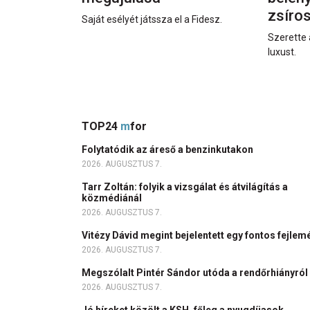
zsíro
Saját esélyét játssza el a Fidesz.
Szerette 
luxust.
TOP24
m
for
Folytatódik az áreső a benzinkutakon
2026. AUGUSZTUS 7.
Tarr Zoltán: folyik a vizsgálat és átvilágítás a
közmédiánál
2026. AUGUSZTUS 7.
Vitézy Dávid megint bejelentett egy fontos fejlem
2026. AUGUSZTUS 7.
Megszólalt Pintér Sándor utóda a rendőrhiányról
2026. AUGUSZTUS 7.