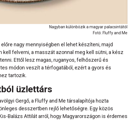
Nagyban különbözik a magyar palacsintától
Fotó: Fluffy and Me
t előre nagy mennyiségben el lehet készíteni, majd
 kell felverni, a masszát azonnal meg kell sütni, a kész
 tenni. Ettől lesz magas, ruganyos, felhőszerű és
s módon veszít a térfogatából, ezért a gyors és
z tartozik.
ból üzlettárs
völgyi Gergő, a Fluffy and Me társalapítója hozta
különleges desszertben rejlő lehetőségre. Egy közös
s-Balázs Attilát arról, hogy Magyarországon is érdemes