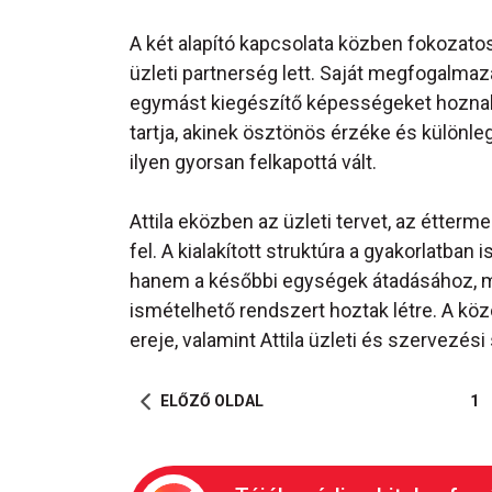
A két alapító kapcsolata közben fokozatos
üzleti partnerség lett. Saját megfogalmaz
egymást kiegészítő képességeket hoznak a
tartja, akinek ösztönös érzéke és különle
ilyen gyorsan felkapottá vált.
Attila eközben az üzleti tervet, az étter
fel. A kialakított struktúra a gyakorlatban
hanem a későbbi egységek átadásához, m
ismételhető rendszert hoztak létre. A 
ereje, valamint Attila üzleti és szervezé
ELŐZŐ OLDAL
1