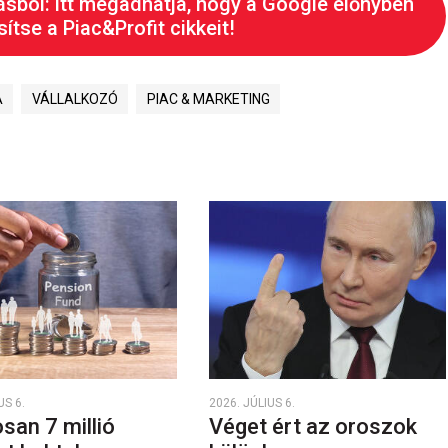
ásból: itt megadhatja, hogy a Google előnyben
ítse a Piac&Profit cikkeit!
A
VÁLLALKOZÓ
PIAC & MARKETING
US 6.
2026. JÚLIUS 6.
san 7 millió
Véget ért az oroszok