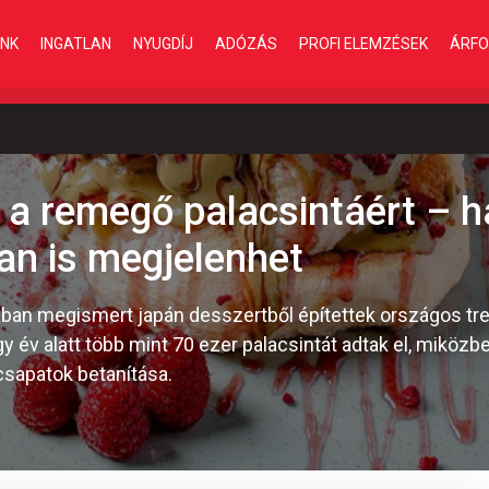
INK
INGATLAN
NYUGDÍJ
ADÓZÁS
PROFI ELEMZÉSEK
ÁRFO
 a remegő palacsintáért –
an is megjelenhet
iában megismert japán desszertből építettek országos tre
y év alatt több mint 70 ezer palacsintát adtak el, miközbe
csapatok betanítása.