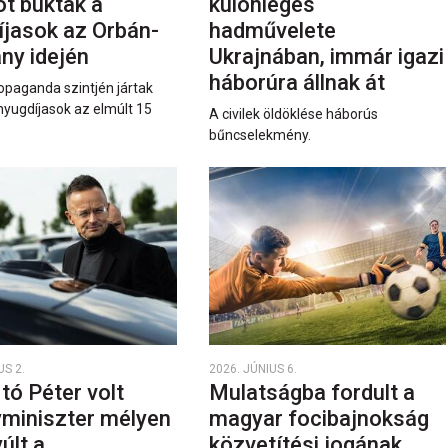
ot buktak a
különleges
íjasok az Orbán-
hadművelete
ny idején
Ukrajnában, immár igazi
háborúra állnak át
opaganda szintjén jártak
nyugdíjasok az elmúlt 15
A civilek öldöklése háborús
bűncselekmény.
US 2.
2026. JÚNIUS 6.
rtó Péter volt
Mulatságba fordult a
yminiszter mélyen
magyar focibajnokság
últ a
közvetítési jogának