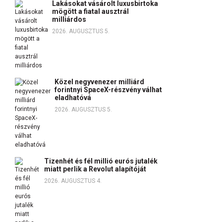
Lakásokat vásárolt luxusbirtoka
mögött a fiatal ausztrál
milliárdos
2026. AUGUSZTUS 5.
Közel negyvenezer milliárd
forintnyi SpaceX-részvény válhat
eladhatóvá
2026. AUGUSZTUS 5.
Tizenhét és fél millió eurós jutalék
miatt perlik a Revolut alapítóját
2026. AUGUSZTUS 4.