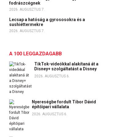
fodrászcégnek
2026. AUGUSZTUS 7.
Lecsap a hatóság a gyrososokra és a
sushiéttermekre
2026. AUGUSZTUS 7.
A 100 LEGGAZDAGABB
TikTok-videókkal alakítaná át a
Disney+ szolgáltatást a Disney
2026. AUGUSZTUS 6.
Nyereségbe fordult Tibor Dávid
építőipari vállalata
2026. AUGUSZTUS 6.