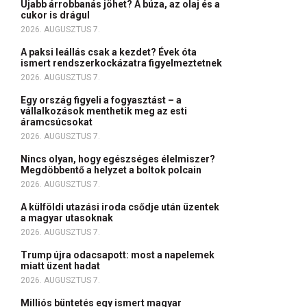
Újabb árrobbanás jöhet? A búza, az olaj és a
cukor is drágul
2026. AUGUSZTUS 7.
A paksi leállás csak a kezdet? Évek óta
ismert rendszerkockázatra figyelmeztetnek
2026. AUGUSZTUS 7.
Egy ország figyeli a fogyasztást – a
vállalkozások menthetik meg az esti
áramcsúcsokat
2026. AUGUSZTUS 7.
Nincs olyan, hogy egészséges élelmiszer?
Megdöbbentő a helyzet a boltok polcain
2026. AUGUSZTUS 7.
A külföldi utazási iroda csődje után üzentek
a magyar utasoknak
2026. AUGUSZTUS 7.
Trump újra odacsapott: most a napelemek
miatt üzent hadat
2026. AUGUSZTUS 7.
Milliós büntetés egy ismert magyar