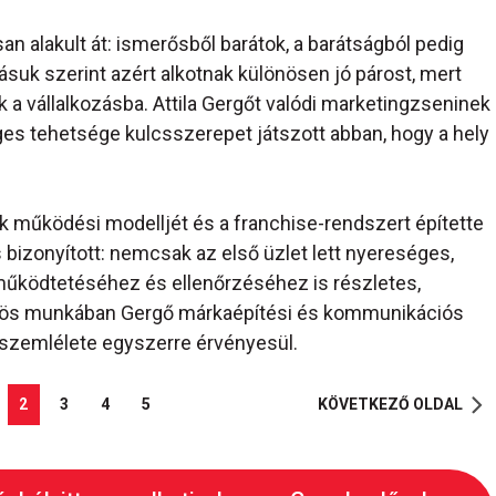
an alakult át: ismerősből barátok, a barátságból pedig
ásuk szerint azért alkotnak különösen jó párost, mert
 vállalkozásba. Attila Gergőt valódi marketingzseninek
ges tehetsége kulcsszerepet játszott abban, hogy a hely
mek működési modelljét és a franchise-rendszert építette
 is bizonyított: nemcsak az első üzlet lett nyereséges,
űködtetéséhez és ellenőrzéséhez is részletes,
közös munkában Gergő márkaépítési és kommunikációs
si szemlélete egyszerre érvényesül.
2
3
4
5
KÖVETKEZŐ OLDAL