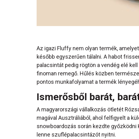
Az igazi Fluffy nem olyan termék, amelye
később egyszerűen tálalni. A habot frissen
palacsintát pedig rögtön a vendég elé kell
finoman remegő. Hűlés közben természete
pontos munkafolyamat a termék lényegéhe
Ismerősből barát, barát
A magyarországi vállalkozás ötletét Rózsa
magával Ausztráliából, ahol felfigyelt a 
snowboardozás során kezdte győzködni Ki
lenne szuflépalacsintázót nyitni.