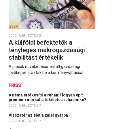
2026. AUGUSZTUS 5.
A külföldi befektetők a
tényleges makrogazdasági
stabilitást értékelik
A piacok növekedésorientált gazdasági
jövőképet áraztak be a kormányváltással.
FRISS
A néma értékesítő a ruhán: Hogyan épít
prémium márkát a tökéletes ruhacímke?
2026. AUGUSZTUS 7.
Visszatér az élet a zalai gyárba
2026. AUGUSZTUS 7.