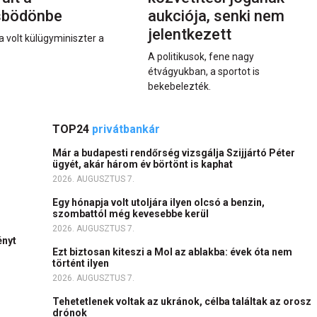
sbödönbe
aukciója, senki nem
jelentkezett
a volt külügyminiszter a
A politikusok, fene nagy
étvágyukban, a sportot is
bekebelezték.
TOP24
privátbankár
Már a budapesti rendőrség vizsgálja Szijjártó Péter
ügyét, akár három év börtönt is kaphat
2026. AUGUSZTUS 7.
Egy hónapja volt utoljára ilyen olcsó a benzin,
szombattól még kevesebbe kerül
2026. AUGUSZTUS 7.
ényt
Ezt biztosan kiteszi a Mol az ablakba: évek óta nem
történt ilyen
2026. AUGUSZTUS 7.
Tehetetlenek voltak az ukránok, célba találtak az orosz
drónok