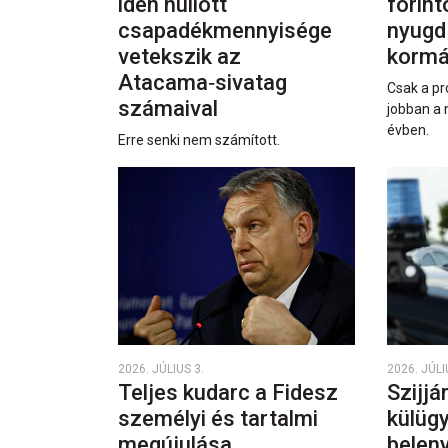
idén hullott
forint
csapadékmennyisége
nyugd
vetekszik az
kormá
Atacama‑sivatag
Csak a pr
számaival
jobban a 
évben.
Erre senki nem számított.
2026. JÚLIUS 3.
2026. JÚLI
Teljes kudarc a Fidesz
Szijjá
személyi és tartalmi
külüg
megújulása
beleny