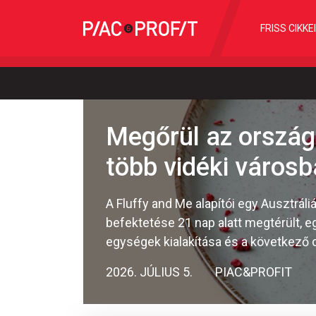
FRISS CIKKE
Megőrül az ország
több vidéki városb
A Fluffy and Me alapítói egy Ausztrál
befektetése 21 nap alatt megtérült, eg
egységek kialakítása és a következő 
2026. JÚLIUS 5.
PIAC&PROFIT