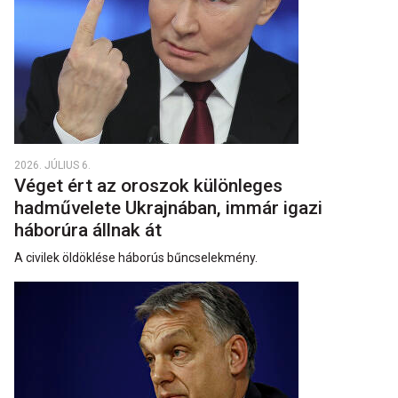
2026. JÚLIUS 6.
Véget ért az oroszok különleges
hadművelete Ukrajnában, immár igazi
háborúra állnak át
A civilek öldöklése háborús bűncselekmény.