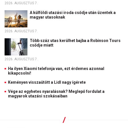
2026. AUGUSZTUS 7.
A külföldi utazási iroda csődje után üzentek a
magyar utasoknak
2026. AUGUSZTUS 7.
Több száz utas kerülhet bajba a Robinson Tours
csődje miatt
2026. AUGUSZTUS 7.
Ha ilyen Xiaomi telefonja van, ezt érdemes azonnal
kikapcsolni!
Keményen visszaütött a Lidl nagy ígérete
Vége az egyhetes nyaralásnak? Meglepő fordulat a
magyarok utazási szokásaiban