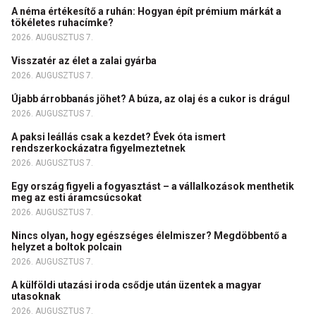
A néma értékesítő a ruhán: Hogyan épít prémium márkát a
tökéletes ruhacímke?
2026. AUGUSZTUS 7.
Visszatér az élet a zalai gyárba
2026. AUGUSZTUS 7.
Újabb árrobbanás jöhet? A búza, az olaj és a cukor is drágul
2026. AUGUSZTUS 7.
A paksi leállás csak a kezdet? Évek óta ismert
rendszerkockázatra figyelmeztetnek
2026. AUGUSZTUS 7.
Egy ország figyeli a fogyasztást – a vállalkozások menthetik
meg az esti áramcsúcsokat
2026. AUGUSZTUS 7.
Nincs olyan, hogy egészséges élelmiszer? Megdöbbentő a
helyzet a boltok polcain
2026. AUGUSZTUS 7.
A külföldi utazási iroda csődje után üzentek a magyar
utasoknak
2026. AUGUSZTUS 7.