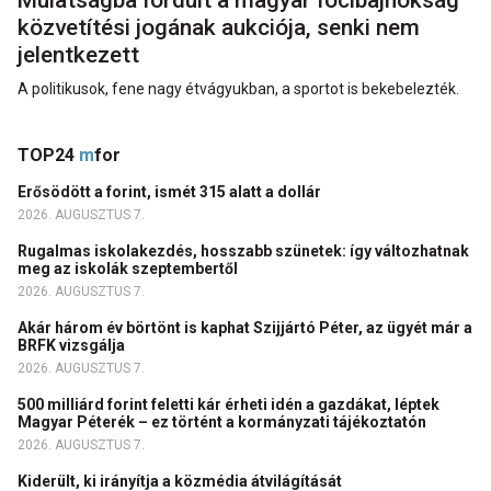
Mulatságba fordult a magyar focibajnokság
közvetítési jogának aukciója, senki nem
jelentkezett
A politikusok, fene nagy étvágyukban, a sportot is bekebelezték.
TOP24
m
for
Erősödött a forint, ismét 315 alatt a dollár
2026. AUGUSZTUS 7.
Rugalmas iskolakezdés, hosszabb szünetek: így változhatnak
meg az iskolák szeptembertől
2026. AUGUSZTUS 7.
Akár három év börtönt is kaphat Szijjártó Péter, az ügyét már a
BRFK vizsgálja
2026. AUGUSZTUS 7.
500 milliárd forint feletti kár érheti idén a gazdákat, léptek
Magyar Péterék – ez történt a kormányzati tájékoztatón
2026. AUGUSZTUS 7.
Kiderült, ki irányítja a közmédia átvilágítását