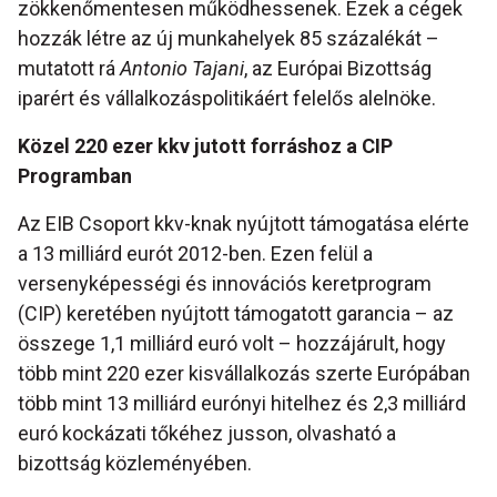
zökkenőmentesen működhessenek. Ezek a cégek
hozzák létre az új munkahelyek 85 százalékát –
mutatott rá
Antonio Tajani
, az Európai Bizottság
iparért és vállalkozáspolitikáért felelős alelnöke.
Közel 220 ezer kkv jutott forráshoz a CIP
Programban
Az EIB Csoport kkv-knak nyújtott támogatása elérte
a 13 milliárd eurót 2012-ben. Ezen felül a
versenyképességi és innovációs keretprogram
(CIP) keretében nyújtott támogatott garancia – az
összege 1,1 milliárd euró volt – hozzájárult, hogy
több mint 220 ezer kisvállalkozás szerte Európában
több mint 13 milliárd eurónyi hitelhez és 2,3 milliárd
euró kockázati tőkéhez jusson, olvasható a
bizottság közleményében.