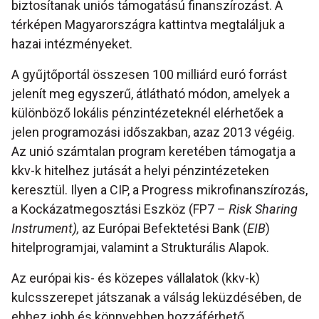
biztosítanak uniós támogatású finanszírozást. A
térképen Magyarországra kattintva megtaláljuk a
hazai intézményeket.
A gyűjtőportál összesen 100 milliárd euró forrást
jelenít meg egyszerű, átlátható módon, amelyek a
különböző lokális pénzintézeteknél elérhetőek a
jelen programozási időszakban, azaz 2013 végéig.
Az unió számtalan program keretében támogatja a
kkv-k hitelhez jutását a helyi pénzintézeteken
keresztül. Ilyen a CIP, a Progress mikrofinanszírozás,
a Kockázatmegosztási Eszköz (FP7 –
Risk Sharing
Instrument),
az Európai Befektetési Bank (
EIB
)
hitelprogramjai, valamint a Strukturális Alapok.
Az európai kis- és közepes vállalatok (kkv-k)
kulcsszerepet játszanak a válság leküzdésében, de
ehhez jobb és könnyebben hozzáférhető