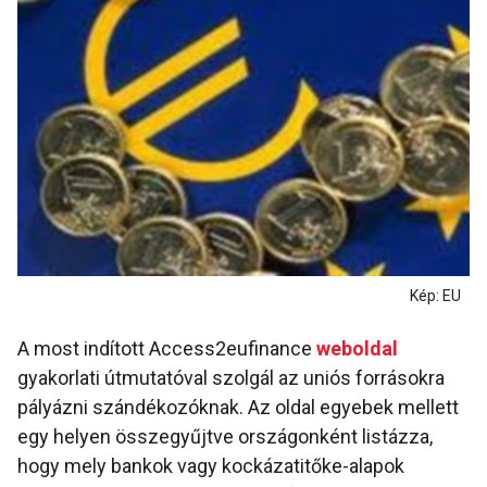
Kép: EU
A most indított Access2eufinance
weboldal
gyakorlati útmutatóval szolgál az uniós forrásokra
pályázni szándékozóknak. Az oldal egyebek mellett
egy helyen összegyűjtve országonként listázza,
hogy mely bankok vagy kockázatitőke-alapok