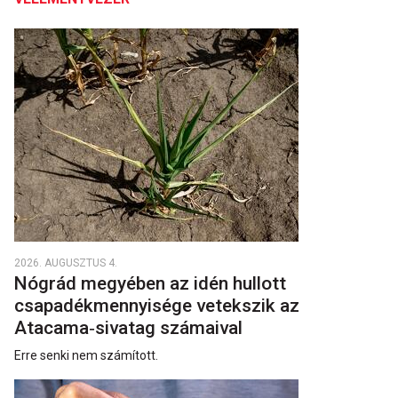
2026. AUGUSZTUS 4.
Nógrád megyében az idén hullott
csapadékmennyisége vetekszik az
Atacama‑sivatag számaival
Erre senki nem számított.