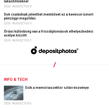
lakáshiteleknél
2026. AUGUSZTUS 4.
Sok családnak jelenthet mentőövet ez a kevéssé ismert
pénzügyi megoldás
2026. AUGUSZTUS 3.
Óriási különbség van a frissdiplomások elhelyezkedési
esélyei között
2026. AUGUSZTUS 2.
INFO & TECH
Esik a memóriaszektor sztárrészvénye
2026. AUGUSZTUS 6.