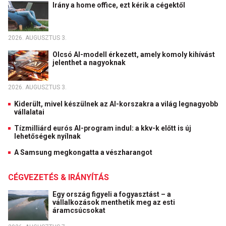
Irány a home office, ezt kérik a cégektől
2026. AUGUSZTUS 3.
Olcsó AI-modell érkezett, amely komoly kihívást
jelenthet a nagyoknak
2026. AUGUSZTUS 3.
Kiderült, mivel készülnek az AI-korszakra a világ legnagyobb
vállalatai
Tízmilliárd eurós AI-program indul: a kkv-k előtt is új
lehetőségek nyílnak
A Samsung megkongatta a vészharangot
CÉGVEZETÉS & IRÁNYÍTÁS
Egy ország figyeli a fogyasztást – a
vállalkozások menthetik meg az esti
áramcsúcsokat