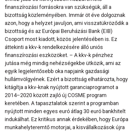
finanszírozási forrásokra van szükségük, áll a
bizottság közleményében. Immár öt éve dolgoznak
azon, hogy a helyzet javuljon, ami visszatükröződik a
bizottság és az Európai Beruházási Bank (EIB)
Csoport most kiadott, közös jelentésében is. Ez
áttekinti a kkv-k rendelkezésére álló uniós
finanszírozási eszközöket. – A kkv-k pénzhez
jutása még mindig nehézségekbe ütközik, ami az
egyik legjelentősebb oka napjaink gazdasági
hullámvölgyének. Ezért a bizottság elhatározta, hogy
kitágítja a kkv-knak nyújtott garanciaprogramot a
2014–2020 között zajló új COSME program
keretében. A tapasztalatok szerint a programban
nyújtott minden egyes euró átlag 30 euró bankhitelt
indukálhat. Ez kritikus annak érdekében, hogy Európa
munkahelyteremtő motorjai, a kisvállalkozások újra