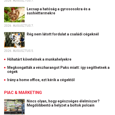
2026. AUGUSZTUS 7.
Lecsap a hatóság a gyrososokra és a
sushiéttermekre
2026. AUGUSZTUS 7.
Rég nem látott fordulat a családi cégeknél
2026. AUGUSZTUS 5.
Hőhatárt követelnek a munkahelyekre
Megkongatták a vészharangot Paks miatt: így segíthetnek a
cégek
Irány a home office, ezt kérik a cégektől
PIAC & MARKETING
Nincs olyan, hogy egészséges élelmiszer?
Megdöbbentő a helyzet a boltok polcain