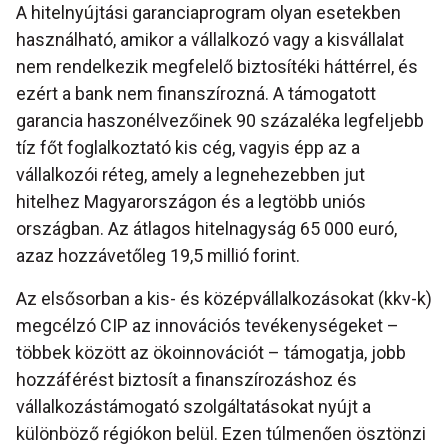
A hitelnyújtási garanciaprogram olyan esetekben
használható, amikor a vállalkozó vagy a kisvállalat
nem rendelkezik megfelelő biztosítéki háttérrel, és
ezért a bank nem finanszírozná. A támogatott
garancia haszonélvezőinek 90 százaléka legfeljebb
tíz főt foglalkoztató kis cég, vagyis épp az a
vállalkozói réteg, amely a legnehezebben jut
hitelhez Magyarországon és a legtöbb uniós
országban. Az átlagos hitelnagyság 65 000 euró,
azaz hozzávetőleg 19,5 millió forint.
Az elsősorban a kis- és középvállalkozásokat (kkv-k)
megcélzó CIP az innovációs tevékenységeket –
többek között az ökoinnovációt – támogatja, jobb
hozzáférést biztosít a finanszírozáshoz és
vállalkozástámogató szolgáltatásokat nyújt a
különböző régiókon belül. Ezen túlmenően ösztönzi