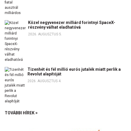
Közel negyvenezer milliárd forintnyi SpaceX-
részvény válhat eladhatóvá
2026. AUGUSZTUS 5.
Tizenhét és fél millió eurós jutalék miatt perlik a
Revolut alapítóját
2026. AUGUSZTUS 4.
TOVÁBBI HÍREK >