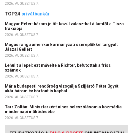
2026. AUGUSZTUS 7.
TOP24
privátbankár
Magyar Péter: három jelölt közül választhat államfőt a Tisza
frakciója
2026. AUGUSZTUS 7.
Magas rangú amerikai kormányzati szereplőkkel tárgyalt
Jászai Gellért
2026. AUGUSZTUS 7.
Lehullt a lepel: ezt művelte a Richter, befutottak a friss
számok
2026. AUGUSZTUS 7.
Már a budapesti rendőrség vizsgálja Szijjártó Péter ügyét,
akár három év börtönt is kaphat
2026. AUGUSZTUS 7.
Tarr Zoltán: Miniszterként nincs beleszólásom a közmédia
mindennapi működésébe
2026. AUGUSZTUS 7.