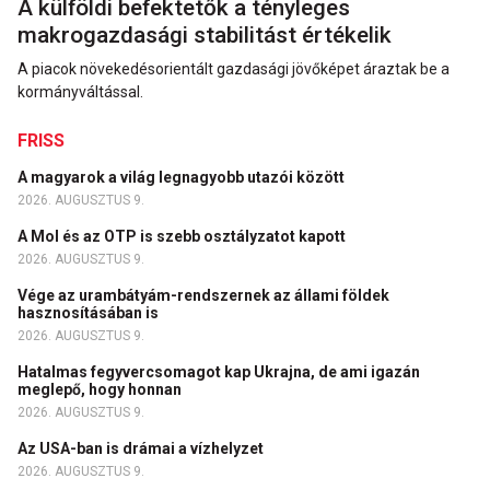
A külföldi befektetők a tényleges
makrogazdasági stabilitást értékelik
A piacok növekedésorientált gazdasági jövőképet áraztak be a
kormányváltással.
FRISS
A magyarok a világ legnagyobb utazói között
2026. AUGUSZTUS 9.
A Mol és az OTP is szebb osztályzatot kapott
2026. AUGUSZTUS 9.
Vége az urambátyám-rendszernek az állami földek
hasznosításában is
2026. AUGUSZTUS 9.
Hatalmas fegyvercsomagot kap Ukrajna, de ami igazán
meglepő, hogy honnan
2026. AUGUSZTUS 9.
Az USA-ban is drámai a vízhelyzet
2026. AUGUSZTUS 9.