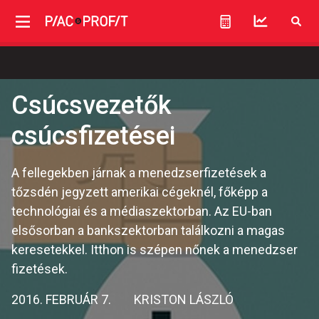
Csúcsvezetők
csúcsfizetései
A fellegekben járnak a menedzserfizetések a
tőzsdén jegyzett amerikai cégeknél, főképp a
technológiai és a médiaszektorban. Az EU-ban
elsősorban a bankszektorban találkozni a magas
keresetekkel. Itthon is szépen nőnek a menedzser
fizetések.
2016. FEBRUÁR 7.
KRISTON LÁSZLÓ