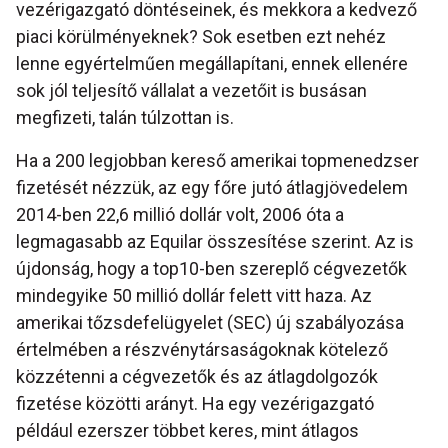
vezérigazgató döntéseinek, és mekkora a kedvező
piaci körülményeknek? Sok esetben ezt nehéz
lenne egyértelműen megállapítani, ennek ellenére
sok jól teljesítő vállalat a vezetőit is busásan
megfizeti, talán túlzottan is.
Ha a 200 legjobban kereső amerikai topmenedzser
fizetését nézzük, az egy főre jutó átlagjövedelem
2014-ben 22,6 millió dollár volt, 2006 óta a
legmagasabb az Equilar összesítése szerint. Az is
újdonság, hogy a top10-ben szereplő cégvezetők
mindegyike 50 millió dollár felett vitt haza. Az
amerikai tőzsdefelügyelet (SEC) új szabályozása
értelmében a részvénytársaságoknak kötelező
közzétenni a cégvezetők és az átlagdolgozók
fizetése közötti arányt. Ha egy vezérigazgató
például ezerszer többet keres, mint átlagos