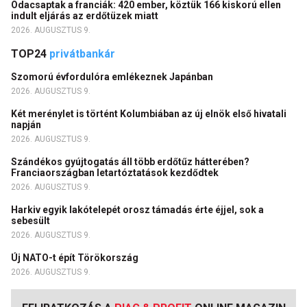
Odacsaptak a franciák: 420 ember, köztük 166 kiskorú ellen
indult eljárás az erdőtüzek miatt
2026. AUGUSZTUS 9.
TOP24
privátbankár
Szomorú évfordulóra emlékeznek Japánban
2026. AUGUSZTUS 9.
Két merénylet is történt Kolumbiában az új elnök első hivatali
napján
2026. AUGUSZTUS 9.
Szándékos gyújtogatás áll több erdőtűz hátterében?
Franciaországban letartóztatások kezdődtek
2026. AUGUSZTUS 9.
Harkiv egyik lakótelepét orosz támadás érte éjjel, sok a
sebesült
2026. AUGUSZTUS 9.
Új NATO-t épít Törökország
2026. AUGUSZTUS 9.