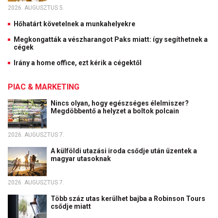
2026. AUGUSZTUS 5.
Hőhatárt követelnek a munkahelyekre
Megkongatták a vészharangot Paks miatt: így segíthetnek a
cégek
Irány a home office, ezt kérik a cégektől
PIAC & MARKETING
Nincs olyan, hogy egészséges élelmiszer?
Megdöbbentő a helyzet a boltok polcain
2026. AUGUSZTUS 7.
A külföldi utazási iroda csődje után üzentek a
magyar utasoknak
2026. AUGUSZTUS 7.
Több száz utas kerülhet bajba a Robinson Tours
csődje miatt