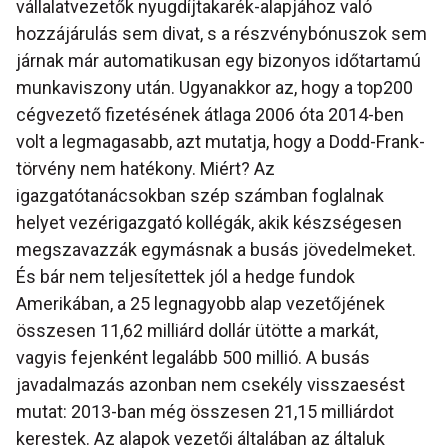
vállalatvezetők nyugdíjtakarék-alapjához való
hozzájárulás sem divat, s a részvénybónuszok sem
járnak már automatikusan egy bizonyos időtartamú
munkaviszony után. Ugyanakkor az, hogy a top200
cégvezető fizetésének átlaga 2006 óta 2014-ben
volt a legmagasabb, azt mutatja, hogy a Dodd-Frank-
törvény nem hatékony. Miért? Az
igazgatótanácsokban szép számban foglalnak
helyet vezérigazgató kollégák, akik készségesen
megszavazzák egymásnak a busás jövedelmeket.
És bár nem teljesítettek jól a hedge fundok
Amerikában, a 25 legnagyobb alap vezetőjének
összesen 11,62 milliárd dollár ütötte a markát,
vagyis fejenként legalább 500 millió. A busás
javadalmazás azonban nem csekély visszaesést
mutat: 2013-ban még összesen 21,15 milliárdot
kerestek. Az alapok vezetői általában az általuk