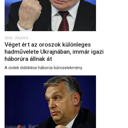
2026. JÚLIUS 6.
Véget ért az oroszok különleges
hadművelete Ukrajnában, immár igazi
háborúra állnak át
A civilek öldöklése háborús bűncselekmény.