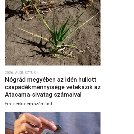
2026. AUGUSZTUS 4.
Nógrád megyében az idén hullott
csapadékmennyisége vetekszik az
Atacama‑sivatag számaival
Erre senki nem számított.