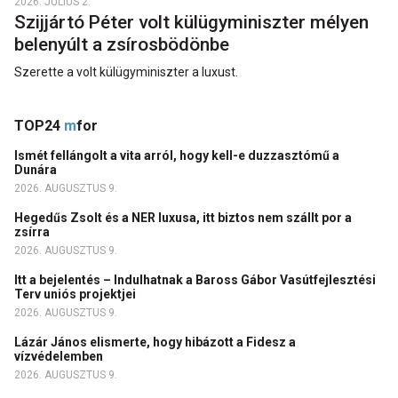
2026. JÚLIUS 2.
Szijjártó Péter volt külügyminiszter mélyen
belenyúlt a zsírosbödönbe
Szerette a volt külügyminiszter a luxust.
TOP24
m
for
Ismét fellángolt a vita arról, hogy kell-e duzzasztómű a
Dunára
2026. AUGUSZTUS 9.
Hegedűs Zsolt és a NER luxusa, itt biztos nem szállt por a
zsírra
2026. AUGUSZTUS 9.
Itt a bejelentés – Indulhatnak a Baross Gábor Vasútfejlesztési
Terv uniós projektjei
2026. AUGUSZTUS 9.
Lázár János elismerte, hogy hibázott a Fidesz a
vízvédelemben
2026. AUGUSZTUS 9.