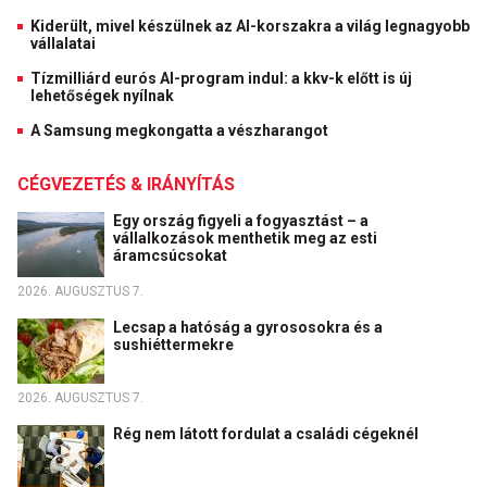
Kiderült, mivel készülnek az AI-korszakra a világ legnagyobb
vállalatai
Tízmilliárd eurós AI-program indul: a kkv-k előtt is új
lehetőségek nyílnak
A Samsung megkongatta a vészharangot
CÉGVEZETÉS & IRÁNYÍTÁS
Egy ország figyeli a fogyasztást – a
vállalkozások menthetik meg az esti
áramcsúcsokat
2026. AUGUSZTUS 7.
Lecsap a hatóság a gyrososokra és a
sushiéttermekre
2026. AUGUSZTUS 7.
Rég nem látott fordulat a családi cégeknél