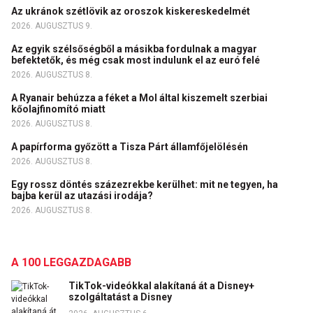
Az ukránok szétlövik az oroszok kiskereskedelmét
2026. AUGUSZTUS 9.
Az egyik szélsőségből a másikba fordulnak a magyar
befektetők, és még csak most indulunk el az euró felé
2026. AUGUSZTUS 8.
A Ryanair behúzza a féket a Mol által kiszemelt szerbiai
kőolajfinomító miatt
2026. AUGUSZTUS 8.
A papírforma győzött a Tisza Párt államfőjelölésén
2026. AUGUSZTUS 8.
Egy rossz döntés százezrekbe kerülhet: mit ne tegyen, ha
bajba kerül az utazási irodája?
2026. AUGUSZTUS 8.
A 100 LEGGAZDAGABB
TikTok-videókkal alakítaná át a Disney+
szolgáltatást a Disney