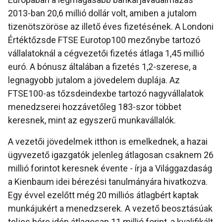
2013-ban 20,6 millió dollár volt, amiben a jutalom
tizenötszöröse az illető éves fizetésének. A Londoni
Értéktőzsde FTSE Eurotop100 mezőnybe tartozó
vállalatoknál a cégvezetői fizetés átlaga 1,45 millió
euró. A bónusz általában a fizetés 1,2-szerese, a
legnagyobb jutalom a jövedelem duplája. Az
FTSE100-as tőzsdeindexbe tartozó nagyvállalatok
menedzserei hozzávetőleg 183-szor többet
keresnek, mint az egyszerű munkavállalók.
A vezetői jövedelmek itthon is emelkednek, a hazai
ügyvezető igazgatók jelenleg átlagosan csaknem 26
millió forintot keresnek évente - írja a Világgazdaság
a Kienbaum idei bérezési tanulmányára hivatkozva.
Egy évvel ezelőtt még 20 milliós átlagbért kaptak
munkájukért a menedzserek. A vezető beosztásúak
teljes bére idén átlagosan 11 millió forint, a kvalifikált