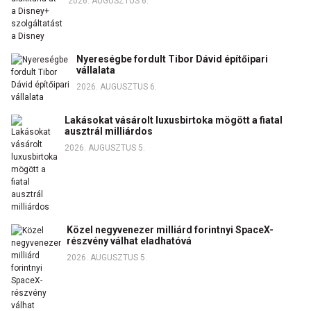
2026. AUGUSZTUS 6.
Nyereségbe fordult Tibor Dávid építőipari
vállalata
2026. AUGUSZTUS 6.
Lakásokat vásárolt luxusbirtoka mögött a fiatal
ausztrál milliárdos
2026. AUGUSZTUS 5.
Közel negyvenezer milliárd forintnyi SpaceX-
részvény válhat eladhatóvá
2026. AUGUSZTUS 5.