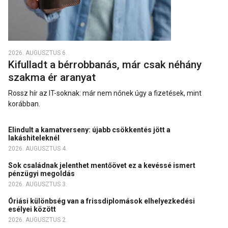
2026. AUGUSZTUS 6.
Kifulladt a bérrobbanás, már csak néhány
szakma ér aranyat
Rossz hír az IT-soknak: már nem nőnek úgy a fizetések, mint
korábban.
Elindult a kamatverseny: újabb csökkentés jött a
lakáshiteleknél
2026. AUGUSZTUS 4.
Sok családnak jelenthet mentőövet ez a kevéssé ismert
pénzügyi megoldás
2026. AUGUSZTUS 3.
Óriási különbség van a frissdiplomások elhelyezkedési
esélyei között
2026. AUGUSZTUS 2.