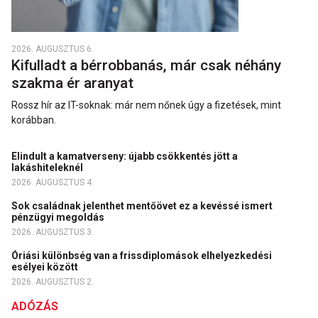
2026. AUGUSZTUS 6.
Kifulladt a bérrobbanás, már csak néhány
szakma ér aranyat
Rossz hír az IT-soknak: már nem nőnek úgy a fizetések, mint
korábban.
Elindult a kamatverseny: újabb csökkentés jött a
lakáshiteleknél
2026. AUGUSZTUS 4.
Sok családnak jelenthet mentőövet ez a kevéssé ismert
pénzügyi megoldás
2026. AUGUSZTUS 3.
Óriási különbség van a frissdiplomások elhelyezkedési
esélyei között
2026. AUGUSZTUS 2.
ADÓZÁS