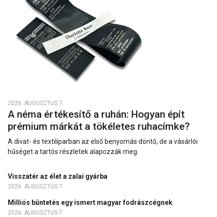
2026. AUGUSZTUS 7.
A néma értékesítő a ruhán: Hogyan épít
prémium márkát a tökéletes ruhacímke?
A divat- és textiliparban az első benyomás döntő, de a vásárlói
hűséget a tartós részletek alapozzák meg.
Visszatér az élet a zalai gyárba
2026. AUGUSZTUS 7.
Milliós büntetés egy ismert magyar fodrászcégnek
2026. AUGUSZTUS 7.