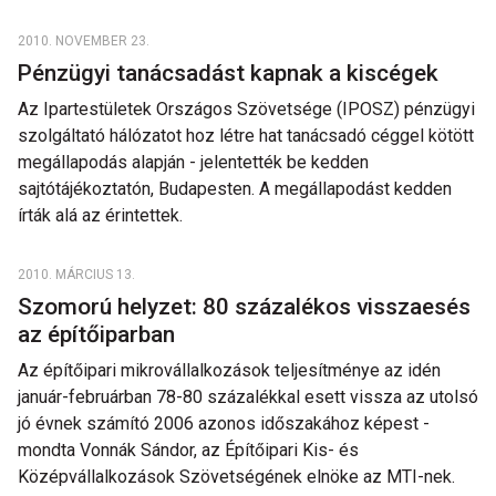
2010. NOVEMBER 23.
Pénzügyi tanácsadást kapnak a kiscégek
Az Ipartestületek Országos Szövetsége (IPOSZ) pénzügyi
szolgáltató hálózatot hoz létre hat tanácsadó céggel kötött
megállapodás alapján - jelentették be kedden
sajtótájékoztatón, Budapesten. A megállapodást kedden
írták alá az érintettek.
2010. MÁRCIUS 13.
Szomorú helyzet: 80 százalékos visszaesés
az építőiparban
Az építőipari mikrovállalkozások teljesítménye az idén
január-februárban 78-80 százalékkal esett vissza az utolsó
jó évnek számító 2006 azonos időszakához képest -
mondta Vonnák Sándor, az Építőipari Kis- és
Középvállalkozások Szövetségének elnöke az MTI-nek.