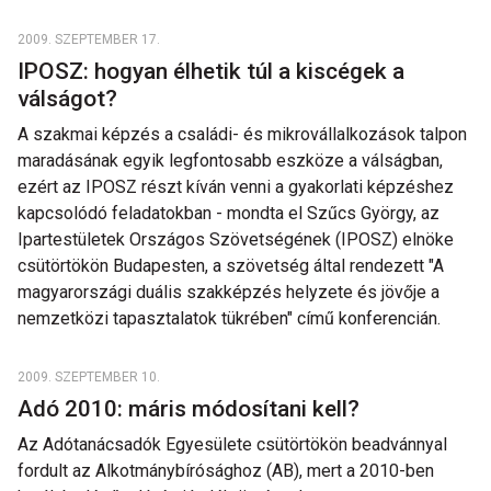
2009. SZEPTEMBER 17.
IPOSZ: hogyan élhetik túl a kiscégek a
válságot?
A szakmai képzés a családi- és mikrovállalkozások talpon
maradásának egyik legfontosabb eszköze a válságban,
ezért az IPOSZ részt kíván venni a gyakorlati képzéshez
kapcsolódó feladatokban - mondta el Szűcs György, az
Ipartestületek Országos Szövetségének (IPOSZ) elnöke
csütörtökön Budapesten, a szövetség által rendezett "A
magyarországi duális szakképzés helyzete és jövője a
nemzetközi tapasztalatok tükrében" című konferencián.
2009. SZEPTEMBER 10.
Adó 2010: máris módosítani kell?
Az Adótanácsadók Egyesülete csütörtökön beadvánnyal
fordult az Alkotmánybírósághoz (AB), mert a 2010-ben