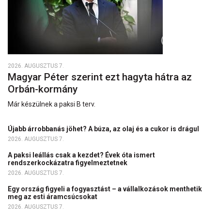
2026. AUGUSZTUS 7.
Magyar Péter szerint ezt hagyta hátra az
Orbán-kormány
Már készülnek a paksi B terv.
Újabb árrobbanás jöhet? A búza, az olaj és a cukor is drágul
2026. AUGUSZTUS 7.
A paksi leállás csak a kezdet? Évek óta ismert
rendszerkockázatra figyelmeztetnek
2026. AUGUSZTUS 7.
Egy ország figyeli a fogyasztást – a vállalkozások menthetik
meg az esti áramcsúcsokat
2026. AUGUSZTUS 7.