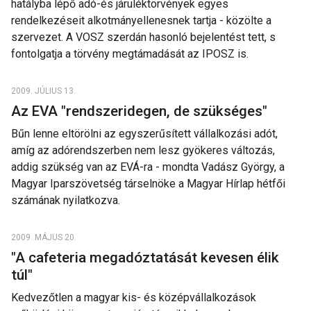
hatályba lépő adó-és járuléktörvények egyes
rendelkezéseit alkotmányellenesnek tartja - közölte a
szervezet. A VOSZ szerdán hasonló bejelentést tett, s
fontolgatja a törvény megtámadását az IPOSZ is.
2009. JÚLIUS 13.
Az EVA "rendszeridegen, de szükséges"
Bűn lenne eltörölni az egyszerűsített vállalkozási adót,
amíg az adórendszerben nem lesz gyökeres változás,
addig szükség van az EVÁ-ra - mondta Vadász György, a
Magyar Iparszövetség társelnöke a Magyar Hírlap hétfői
számának nyilatkozva.
2009. MÁJUS 20.
"A cafeteria megadóztatását kevesen élik
túl"
Kedvezőtlen a magyar kis- és középvállalkozások