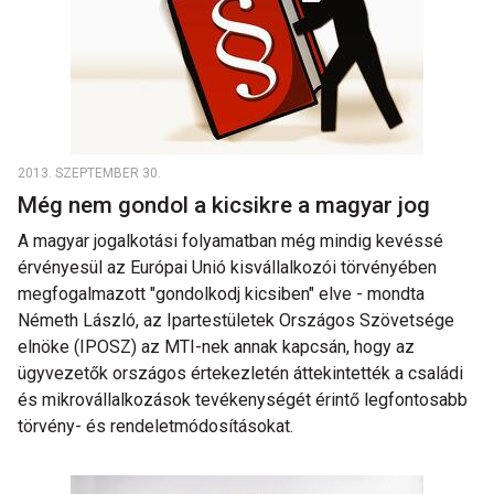
2013. SZEPTEMBER 30.
Még nem gondol a kicsikre a magyar jog
A magyar jogalkotási folyamatban még mindig kevéssé
érvényesül az Európai Unió kisvállalkozói törvényében
megfogalmazott "gondolkodj kicsiben" elve - mondta
Németh László, az Ipartestületek Országos Szövetsége
elnöke (IPOSZ) az MTI-nek annak kapcsán, hogy az
ügyvezetők országos értekezletén áttekintették a családi
és mikrovállalkozások tevékenységét érintő legfontosabb
törvény- és rendeletmódosításokat.