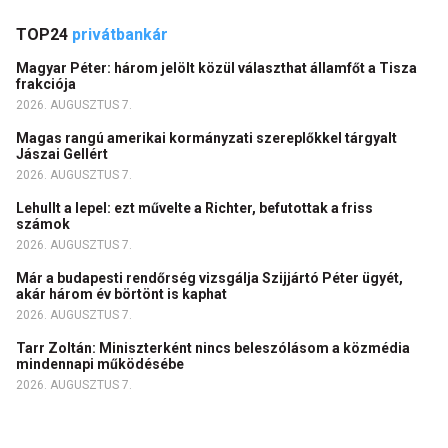
TOP24
privátbankár
Magyar Péter: három jelölt közül választhat államfőt a Tisza
frakciója
2026. AUGUSZTUS 7.
Magas rangú amerikai kormányzati szereplőkkel tárgyalt
Jászai Gellért
2026. AUGUSZTUS 7.
Lehullt a lepel: ezt művelte a Richter, befutottak a friss
számok
2026. AUGUSZTUS 7.
Már a budapesti rendőrség vizsgálja Szijjártó Péter ügyét,
akár három év börtönt is kaphat
2026. AUGUSZTUS 7.
Tarr Zoltán: Miniszterként nincs beleszólásom a közmédia
mindennapi működésébe
2026. AUGUSZTUS 7.