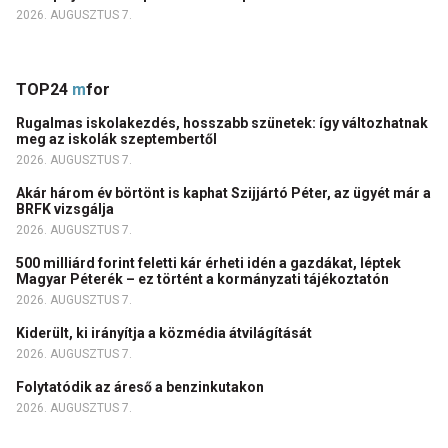
2026. AUGUSZTUS 7.
TOP24
m
for
Rugalmas iskolakezdés, hosszabb szünetek: így változhatnak
meg az iskolák szeptembertől
2026. AUGUSZTUS 7.
Akár három év börtönt is kaphat Szijjártó Péter, az ügyét már a
BRFK vizsgálja
2026. AUGUSZTUS 7.
500 milliárd forint feletti kár érheti idén a gazdákat, léptek
Magyar Péterék – ez történt a kormányzati tájékoztatón
2026. AUGUSZTUS 7.
Kiderült, ki irányítja a közmédia átvilágítását
2026. AUGUSZTUS 7.
Folytatódik az áreső a benzinkutakon
2026. AUGUSZTUS 7.