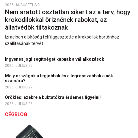
2026. AUGUSZTUS 3.
Nem aratott osztatlan sikert az a terv, hogy
krokodilokkal őriznének rabokat, az
állatvédők tiltakoznak
Izraelben a bíróság felfüggesztette a krokodilok börtönhöz
szállításának tervét.
Ingyenes jogi segítséget kapnak a vállalkozások
2026. JÚLIUS 29.
Mely országok a legjobbak és a legrosszabbak a nők
számára?
2026. JÚLIUS 27.
Öröklés: ezekre a buktatókra érdemes figyelni!
2026. JÚLIUS 26.
CÉGBLOG