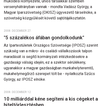
működési környezete, uniós társaikkal szemben
versenyhátrányban vannak - mondta Vadász György, a
Magyar Iparszövetség (OKISZ) ügyvezető társelnöke, a
szövetség közgyűlését követő sajtótájékoztatón.
2008. DECEMBER 27.
"5 százalékos áfában gondolkodunk"
Az Ipartestületek Országos Szövetsége (IPOSZ) szerint
szükség van a mikro- és családi vállalkozások talpon
maradását is segítő kormányzati intézkedésekre a
gazdasági válság idején, ez a szektor sérülékeny,
ugyanakkor a magyar gazdaságban munkahelyteremtő,
mukahelymegőrző szerepet tölt be - nyilatkozta Szűcs
György, az IPOSZ elnöke.
2008. DECEMBER 12.
10 milliárddal kéne segíteni a kis cégeket a
hiteltörlesztésben