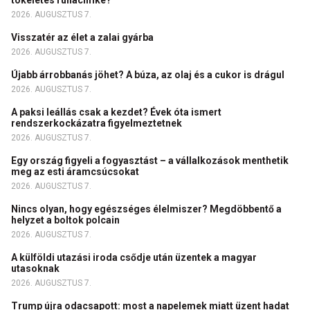
tökéletes ruhacímke?
2026. AUGUSZTUS 7.
Visszatér az élet a zalai gyárba
2026. AUGUSZTUS 7.
Újabb árrobbanás jöhet? A búza, az olaj és a cukor is drágul
2026. AUGUSZTUS 7.
A paksi leállás csak a kezdet? Évek óta ismert
rendszerkockázatra figyelmeztetnek
2026. AUGUSZTUS 7.
Egy ország figyeli a fogyasztást – a vállalkozások menthetik
meg az esti áramcsúcsokat
2026. AUGUSZTUS 7.
Nincs olyan, hogy egészséges élelmiszer? Megdöbbentő a
helyzet a boltok polcain
2026. AUGUSZTUS 7.
A külföldi utazási iroda csődje után üzentek a magyar
utasoknak
2026. AUGUSZTUS 7.
Trump újra odacsapott: most a napelemek miatt üzent hadat