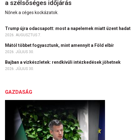
a szélsőséges időjárás
Nőnek a céges kockázatok.
Trump újra odacsapott: most a napelemek miatt üzent hadat
2026. AUGUSZTUS 7.
Mától többet fogyasztunk, mint amennyit a Föld elbír
2026. JÚLIUS 30.
Bajban a vízkészletek: rendkívüli intézkedések jöhetnek
2026. JÚLIUS 30.
GAZDASÁG