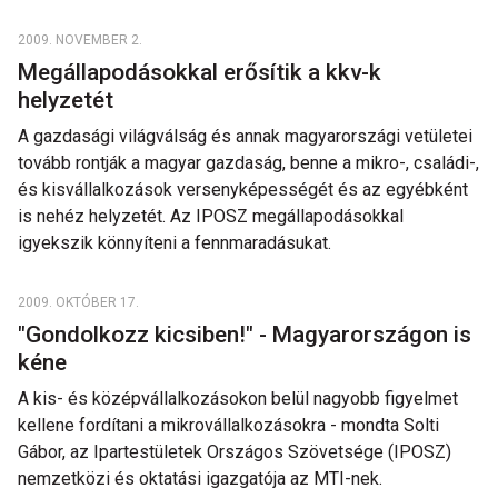
2009. NOVEMBER 2.
Megállapodásokkal erősítik a kkv-k
helyzetét
A gazdasági világválság és annak magyarországi vetületei
tovább rontják a magyar gazdaság, benne a mikro-, családi-,
és kisvállalkozások versenyképességét és az egyébként
is nehéz helyzetét. Az IPOSZ megállapodásokkal
igyekszik könnyíteni a fennmaradásukat.
2009. OKTÓBER 17.
"Gondolkozz kicsiben!" - Magyarországon is
kéne
A kis- és középvállalkozásokon belül nagyobb figyelmet
kellene fordítani a mikrovállalkozásokra - mondta Solti
Gábor, az Ipartestületek Országos Szövetsége (IPOSZ)
nemzetközi és oktatási igazgatója az MTI-nek.