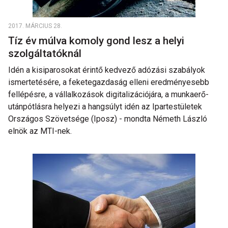
2017. MÁRCIUS 28.
Tíz év múlva komoly gond lesz a helyi
szolgáltatóknál
Idén a kisiparosokat érintő kedvező adózási szabályok
ismertetésére, a feketegazdaság elleni eredményesebb
fellépésre, a vállalkozások digitalizációjára, a munkaerő-
utánpótlásra helyezi a hangsúlyt idén az Ipartestületek
Országos Szövetsége (Iposz) - mondta Németh László
elnök az MTI-nek.