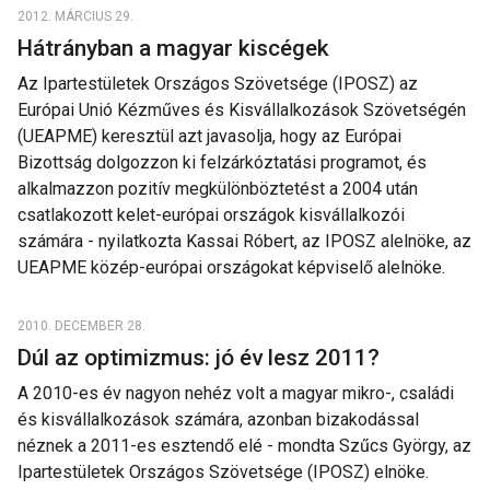
2012. MÁRCIUS 29.
Hátrányban a magyar kiscégek
Az Ipartestületek Országos Szövetsége (IPOSZ) az
Európai Unió Kézműves és Kisvállalkozások Szövetségén
(UEAPME) keresztül azt javasolja, hogy az Európai
Bizottság dolgozzon ki felzárkóztatási programot, és
alkalmazzon pozitív megkülönböztetést a 2004 után
csatlakozott kelet-európai országok kisvállalkozói
számára - nyilatkozta Kassai Róbert, az IPOSZ alelnöke, az
UEAPME közép-európai országokat képviselő alelnöke.
2010. DECEMBER 28.
Dúl az optimizmus: jó év lesz 2011?
A 2010-es év nagyon nehéz volt a magyar mikro-, családi
és kisvállalkozások számára, azonban bizakodással
néznek a 2011-es esztendő elé - mondta Szűcs György, az
Ipartestületek Országos Szövetsége (IPOSZ) elnöke.