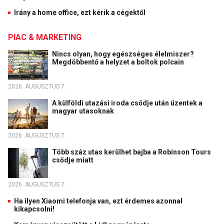
Irány a home office, ezt kérik a cégektől
PIAC & MARKETING
Nincs olyan, hogy egészséges élelmiszer?
Megdöbbentő a helyzet a boltok polcain
2026. AUGUSZTUS 7.
A külföldi utazási iroda csődje után üzentek a
magyar utasoknak
2026. AUGUSZTUS 7.
Több száz utas kerülhet bajba a Robinson Tours
csődje miatt
2026. AUGUSZTUS 7.
Ha ilyen Xiaomi telefonja van, ezt érdemes azonnal
kikapcsolni!