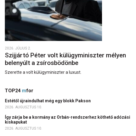
2026. JÚLIUS 2.
Szijjártó Péter volt külügyminiszter mélyen
belenyúlt a zsírosbödönbe
Szerette a volt külügyminiszter a luxust.
TOP24
m
for
Estétől újraindulhat még egy blokk Pakson
2026. AUGUSZTUS 10.
Így zárja be a kormány az Orbán-rendszerhez köthető adózási
kiskapukat
2026. AUGUSZTUS 10.