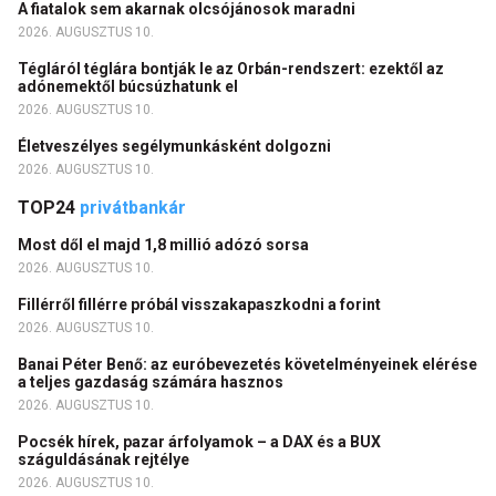
A fiatalok sem akarnak olcsójánosok maradni
2026. AUGUSZTUS 10.
Tégláról téglára bontják le az Orbán-rendszert: ezektől az
adónemektől búcsúzhatunk el
2026. AUGUSZTUS 10.
Életveszélyes segélymunkásként dolgozni
2026. AUGUSZTUS 10.
TOP24
privátbankár
Most dől el majd 1,8 millió adózó sorsa
2026. AUGUSZTUS 10.
Fillérről fillérre próbál visszakapaszkodni a forint
2026. AUGUSZTUS 10.
Banai Péter Benő: az euróbevezetés követelményeinek elérése
a teljes gazdaság számára hasznos
2026. AUGUSZTUS 10.
Pocsék hírek, pazar árfolyamok – a DAX és a BUX
száguldásának rejtélye
2026. AUGUSZTUS 10.