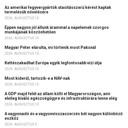
Az amerikai fegyvergyártók utasításszerű kérést kaptak
termelésük növelésére
2026. AUGUSZTUS 10.
Éppen nagyon jól állunk árammal a napelemek szorgos
munkájának köszönhetően
2026. AUGUSZTUS 10.
Magyar Péter elárulta, mi történik most Paksnál
2026. AUGUSZTUS 10.
Kettészakadhat Európa egyik legfontosabb vízi útja
2026. AUGUSZTUS 10.
Most kiderül, tartozik-e a NAV-nak
2026. AUGUSZTUS 10.
A GDP majd felét az állam költi el Magyarországon, ami
elvileg kiváló egészségügyre és infrastruktúrára lenne elég
2026. AUGUSZTUS 10.
A vagyonadó és a vagyonvisszaszerzés két nagyon különböző
eszköz
2026. AUGUSZTUS 9.