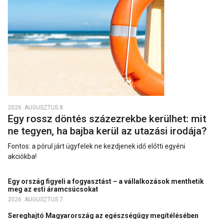
2026. AUGUSZTUS 8.
Egy rossz döntés százezrekbe kerülhet: mit
ne tegyen, ha bajba kerül az utazási irodája?
Fontos: a pórul járt ügyfelek ne kezdjenek idő előtti egyéni
akciókba!
Egy ország figyeli a fogyasztást – a vállalkozások menthetik
meg az esti áramcsúcsokat
2026. AUGUSZTUS 7.
Sereghajtó Magyarország az egészségügy megítélésében