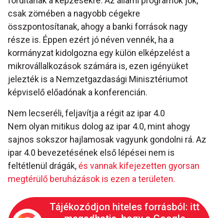
fordítanak a képzésekre. Az állami programok jók,
csak zömében a nagyobb cégekre
összpontosítanak, ahogy a banki források nagy
része is. Éppen ezért jó néven vennék, ha a
kormányzat kidolgozna egy külön elképzelést a
mikrovállalkozások számára is, ezen igényüket
jelezték is a Nemzetgazdasági Minisztériumot
képviselő előadónak a konferencián.
Nem lecseréli, feljavítja a régit az ipar 4.0
Nem olyan mitikus dolog az ipar 4.0, mint ahogy
sajnos sokszor hajlamosak vagyunk gondolni rá. Az
ipar 4.0 bevezetésének első lépései nem is
feltétlenül drágák,
és vannak kifejezetten gyorsan
megtérülő beruházások is ezen a területen.
Tájékozódjon hiteles forrásból: itt