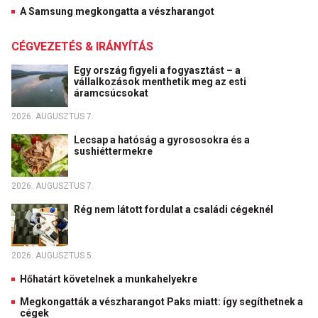
A Samsung megkongatta a vészharangot
CÉGVEZETÉS & IRÁNYÍTÁS
Egy ország figyeli a fogyasztást – a
vállalkozások menthetik meg az esti
áramcsúcsokat
2026. AUGUSZTUS 7.
Lecsap a hatóság a gyrososokra és a
sushiéttermekre
2026. AUGUSZTUS 7.
Rég nem látott fordulat a családi cégeknél
2026. AUGUSZTUS 5.
Hőhatárt követelnek a munkahelyekre
Megkongatták a vészharangot Paks miatt: így segíthetnek a
cégek