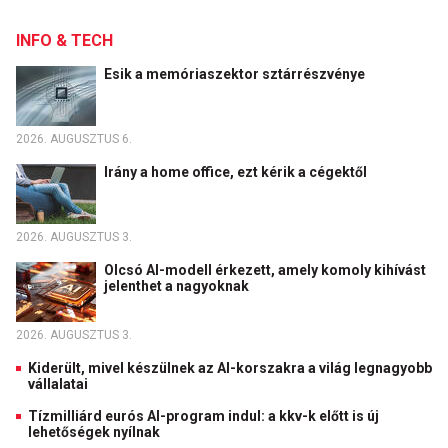
INFO & TECH
Esik a memóriaszektor sztárrészvénye
2026. AUGUSZTUS 6.
Irány a home office, ezt kérik a cégektől
2026. AUGUSZTUS 3.
Olcsó AI-modell érkezett, amely komoly kihívást
jelenthet a nagyoknak
2026. AUGUSZTUS 3.
Kiderült, mivel készülnek az AI-korszakra a világ legnagyobb
vállalatai
Tízmilliárd eurós AI-program indul: a kkv-k előtt is új
lehetőségek nyílnak