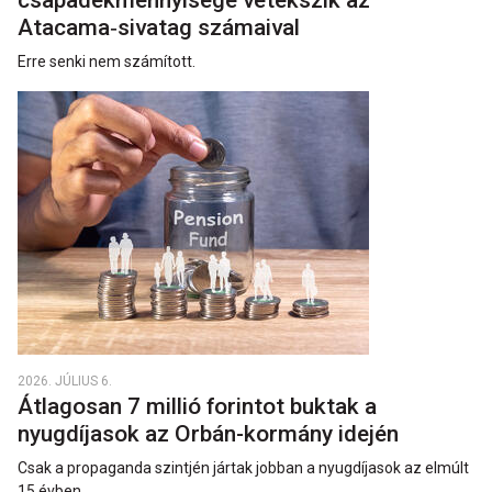
csapadékmennyisége vetekszik az
Atacama‑sivatag számaival
Erre senki nem számított.
2026. JÚLIUS 6.
Átlagosan 7 millió forintot buktak a
nyugdíjasok az Orbán-kormány idején
Csak a propaganda szintjén jártak jobban a nyugdíjasok az elmúlt
15 évben.