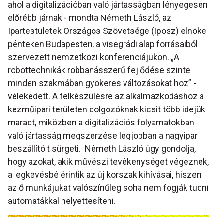
ahol a digitalizációban való jártasságban lényegesen
előrébb járnak - mondta Németh László, az
Ipartestületek Országos Szövetsége (Iposz) elnöke
pénteken Budapesten, a visegrádi alap forrásaiból
szervezett nemzetközi konferenciájukon. „A
robottechnikák robbanásszerű fejlődése szinte
minden szakmában gyökeres változásokat hoz” -
vélekedett. A felkészülésre az alkalmazkodáshoz a
kézműipari területen dolgozóknak kicsit több idejük
maradt, miközben a digitalizációs folyamatokban
való jártasság megszerzése legjobban a nagyipar
beszállítóit sürgeti. Németh László úgy gondolja,
hogy azokat, akik művészi tevékenységet végeznek,
a legkevésbé érintik az új korszak kihívásai, hiszen
az ő munkájukat valószínűleg soha nem fogják tudni
automatákkal helyettesíteni.