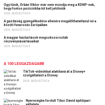
Úgy tűnik, Orbán Viktor már nem mondja meg a KDNP-nek,
hogy fontos pozíciókba kit kell jelölniük
2026. AUGUSZTUS 9.
A gazdaság gyengélkedése ellenére megállíthatatlanul nő a
közúti fuvarozás Európában
2026. AUGUSZTUS 9.
A magyar háztartások megsokszorozták
részvényvásárlásaikat
2026. AUGUSZTUS 9.
A 100 LEGGAZDAGABB
TikTok-videókkal alakítaná át a Disney+
szolgáltatást a Disney
2026. AUGUSZTUS 6.
Nyereségbe fordult Tibor Dávid építőipari
vállalata