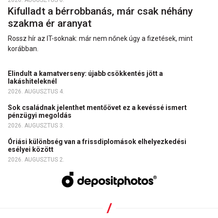
2026. AUGUSZTUS 6.
Kifulladt a bérrobbanás, már csak néhány
szakma ér aranyat
Rossz hír az IT-soknak: már nem nőnek úgy a fizetések, mint
korábban.
Elindult a kamatverseny: újabb csökkentés jött a
lakáshiteleknél
2026. AUGUSZTUS 4.
Sok családnak jelenthet mentőövet ez a kevéssé ismert
pénzügyi megoldás
2026. AUGUSZTUS 3.
Óriási különbség van a frissdiplomások elhelyezkedési
esélyei között
2026. AUGUSZTUS 2.