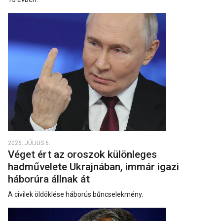
2026. JÚLIUS 6.
Véget ért az oroszok különleges
hadművelete Ukrajnában, immár igazi
háborúra állnak át
A civilek öldöklése háborús bűncselekmény.