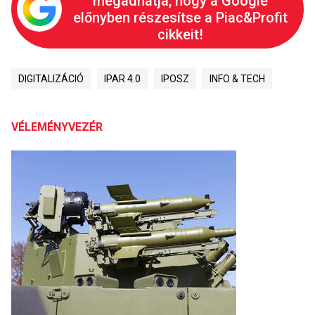
megadhatja, hogy a Google
előnyben részesítse a Piac&Profit
cikkeit!
DIGITALIZÁCIÓ
IPAR 4.0
IPOSZ
INFO & TECH
VÉLEMÉNYVEZÉR