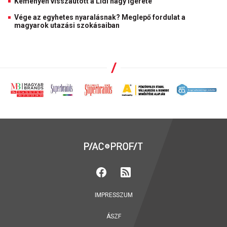
Keményen visszaütött a Lidl nagy ígérete
Vége az egyhetes nyaralásnak? Meglepő fordulat a
magyarok utazási szokásaiban
IMPRESSZUM
ÁSZF