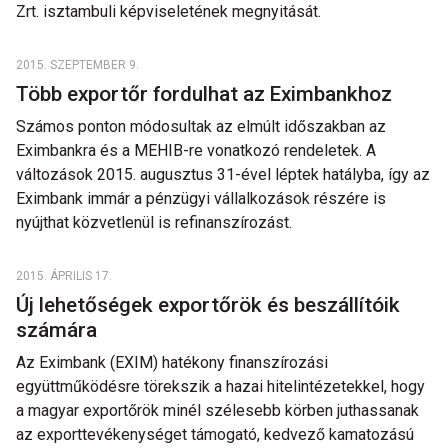
Zrt. isztambuli képviseletének megnyitását.
2015. SZEPTEMBER 9.
Több exportőr fordulhat az Eximbankhoz
Számos ponton módosultak az elmúlt időszakban az
Eximbankra és a MEHIB-re vonatkozó rendeletek. A
változások 2015. augusztus 31-ével léptek hatályba, így az
Eximbank immár a pénzügyi vállalkozások részére is
nyújthat közvetlenül is refinanszírozást.
2015. ÁPRILIS 17.
Új lehetőségek exportőrök és beszállítóik
számára
Az Eximbank (EXIM) hatékony finanszírozási
együttműködésre törekszik a hazai hitelintézetekkel, hogy
a magyar exportőrök minél szélesebb körben juthassanak
az exporttevékenységet támogató, kedvező kamatozású