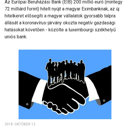
Az Európai Beruházási Bank (EIB) 200 millió euró (mintegy
72 milliárd forint) hitelt nyújt a magyar Eximbanknak, az új
hitelkeret elősegíti a magyar vállalatok gyorsabb talpra
állását a koronavírus-járvány okozta negatív gazdasági
hatásokat követően - közölte a luxembourgi székhelyű
uniós bank.
2018. OKTÓBER 12.