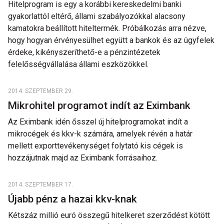
Hitelprogram is egy a korábbi kereskedelmi banki
gyakorlattól eltérő, állami szabályozókkal alacsony
kamatokra beállított hiteltermék. Próbálkozás arra nézve,
hogy hogyan érvényesülhet együtt a bankok és az ügyfelek
érdeke, kikényszeríthető-e a pénzintézetek
felelősségvállalása állami eszközökkel.
2014. SZEPTEMBER 29.
Mikrohitel programot indít az Eximbank
Az Eximbank idén ősszel új hitelprogramokat indít a
mikrocégek és kkv-k számára, amelyek révén a határ
mellett exporttevékenységet folytató kis cégek is
hozzájutnak majd az Eximbank forrásaihoz.
2014. SZEPTEMBER 17.
Újabb pénz a hazai kkv-knak
Kétszáz millió euró összegű hitelkeret szerződést kötött