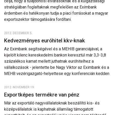
célja, hogy a tulajdonosi elvárásoknak és a külgazdasági
stratégiában foglaltaknak megfelelően az Eximbank
érdemben és hatékonyan tudja a piaci forrásokat a magyar
exportszektor támogatására fordítani.
2012. DECEMBER 5.
Kedvezményes euróhitel kkv-knak
Az Eximbank segítségével és a MEHIB garanciájával, a
kijelölt kilenc kereskedelmi bankon keresztül már 3,3-3,8
százalékos kamat mellett juthatnak euróhitelhez a
vállalkozások - jelentette be Nagy Viktor az Eximbank és a
MEHB vezérigazgató-helyettese egy konferencián kedden
2012. NOVEMBER 19.
Exportképes termékre van pénz
Már az exportáló nagyvállalatoknak beszállító kis- és
középvállalatok is kaphatnak államilag támogatott