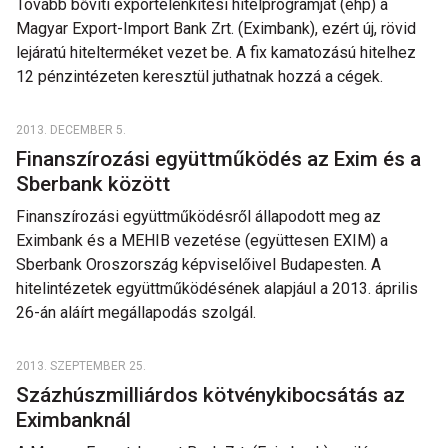
Tovább bővíti exportélénkítési hitelprogramját (ehp) a
Magyar Export-Import Bank Zrt. (Eximbank), ezért új, rövid
lejáratú hitelterméket vezet be. A fix kamatozású hitelhez
12 pénzintézeten keresztül juthatnak hozzá a cégek.
2013. DECEMBER 5.
Finanszírozási együttműködés az Exim és a
Sberbank között
Finanszírozási együttműködésről állapodott meg az
Eximbank és a MEHIB vezetése (együttesen EXIM) a
Sberbank Oroszország képviselőivel Budapesten. A
hitelintézetek együttműködésének alapjául a 2013. április
26-án aláírt megállapodás szolgál.
2013. SZEPTEMBER 25.
Százhúszmilliárdos kötvénykibocsátás az
Eximbanknál