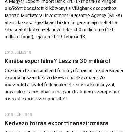
A Magyar Export-Import Bank Zrt. (Eximbank) a világon
elsőként bocsátott ki kötvényt a Világbank csoporthoz
tartozó Multilateral Investment Guarantee Agency (MIGA)
állami kezességvállalást biztosító garanciája mellett; a
kibocsátott kötvények névértéke 400 millió euró (120
milliárd forint), lejárata 2019. február 13.
2013. JÚLIUS 18.
Kínába exportálna? Lesz rá 30 milliárd!
Csaknem harmincmilliárd forintnyi forrás áll majd a Kínába
exportálni szándékozó kkv-k rendelkezésére. Az
összegtől a kivitel fellendülését reméli a kormányzat,
ugyanakkor a régióban a magyar kkv-k nem szerepelnek
rosszul export szempontjából.
2013. JÚNIUS 13.
Kedvező forrás exportfinanszírozásra