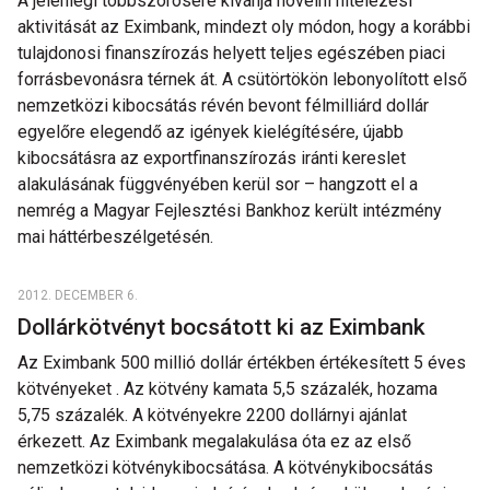
A jelenlegi többszörösére kívánja növelni hitelezési
aktivitását az Eximbank, mindezt oly módon, hogy a korábbi
tulajdonosi finanszírozás helyett teljes egészében piaci
forrásbevonásra térnek át. A csütörtökön lebonyolított első
nemzetközi kibocsátás révén bevont félmilliárd dollár
egyelőre elegendő az igények kielégítésére, újabb
kibocsátásra az exportfinanszírozás iránti kereslet
alakulásának függvényében kerül sor – hangzott el a
nemrég a Magyar Fejlesztési Bankhoz került intézmény
mai háttérbeszélgetésén.
2012. DECEMBER 6.
Dollárkötvényt bocsátott ki az Eximbank
Az Eximbank 500 millió dollár értékben értékesített 5 éves
kötvényeket . Az kötvény kamata 5,5 százalék, hozama
5,75 százalék. A kötvényekre 2200 dollárnyi ajánlat
érkezett. Az Eximbank megalakulása óta ez az első
nemzetközi kötvénykibocsátása. A kötvénykibocsátás