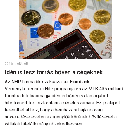
2016. JANUÁR 11.
Idén is lesz forrás bőven a cégeknek
Az NHP harmadik szakasza, az Eximbank
Versenyképességi Hitelprogramja és az MFB 435 milliárd
forintos hitelcsomagja idén is bőséges támogatott
hitelforrást fog biztosítani a cégek számára. Ez jó alapot
teremthet ahhoz, hogy a beruházási hajlandóság
növekedése esetén az igénylők körének bővítésével a
vállalati hitelállomány növekedhessen.