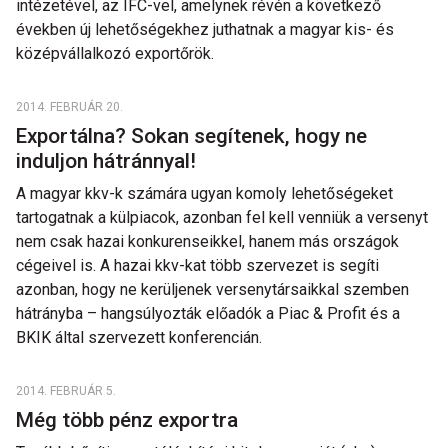
intézetével, az IFC-vel, amelynek révén a következő
években új lehetőségekhez juthatnak a magyar kis- és
középvállalkozó exportőrök.
2014. FEBRUÁR 20.
Exportálna? Sokan segítenek, hogy ne
induljon hátránnyal!
A magyar kkv-k számára ugyan komoly lehetőségeket
tartogatnak a külpiacok, azonban fel kell venniük a versenyt
nem csak hazai konkurenseikkel, hanem más országok
cégeivel is. A hazai kkv-kat több szervezet is segíti
azonban, hogy ne kerüljenek versenytársaikkal szemben
hátrányba – hangsúlyozták előadók a Piac & Profit és a
BKIK által szervezett konferencián.
2014. FEBRUÁR 5.
Még több pénz exportra