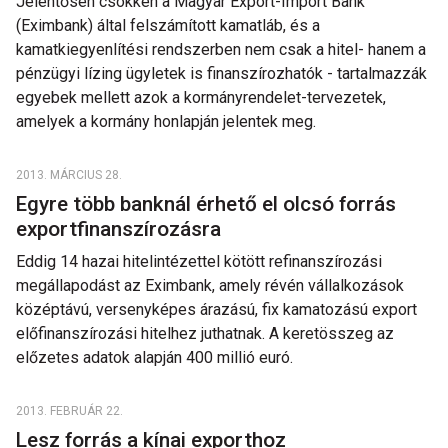
Jelentősen csökken a Magyar Export-Import Bank
(Eximbank) által felszámított kamatláb, és a
kamatkiegyenlítési rendszerben nem csak a hitel- hanem a
pénzügyi lízing ügyletek is finanszírozhatók - tartalmazzák
egyebek mellett azok a kormányrendelet-tervezetek,
amelyek a kormány honlapján jelentek meg.
2013. MÁRCIUS 28.
Egyre több banknál érhető el olcsó forrás
exportfinanszírozásra
Eddig 14 hazai hitelintézettel kötött refinanszírozási
megállapodást az Eximbank, amely révén vállalkozások
középtávú, versenyképes árazású, fix kamatozású export
előfinanszírozási hitelhez juthatnak. A keretösszeg az
előzetes adatok alapján 400 millió euró.
2013. FEBRUÁR 22.
Lesz forrás a kínai exporthoz