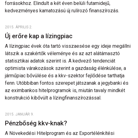
forrásokhoz. Elindult a két éven belüli futamidejű,
kedvezményes kamatozású új rulírozó finanszírozás.
2015. ÁPRILIS 2.
Új erőre kap a lízingpiac
A lízingpiac évek óta tartó visszaesése egy ideje megállni
látszik a szakértők véleménye és az azt alátámasztó
statisztikai adatok szerint is. A kedvező tendenciát
optimista várakozások szerint a gazdaság élénkülése, a
járműpiac bővülése és a kkv-szektor fejlődése tarthatja
fenn. Utóbbiban fontos szerepet játszanak a jegybanki és
az eximbankos hitelprogramok is, miután tavaly mindkét
konstrukció kibővült a lízingfinanszírozással.
2015. JANUÁR 9.
Pénzbőség kkv-knak?
A Növekedési Hitelprogram és az Exportélénkítési