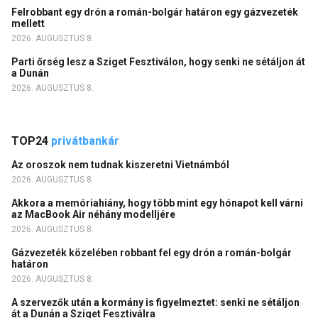
Felrobbant egy drón a román-bolgár határon egy gázvezeték
mellett
2026. AUGUSZTUS 8.
Parti őrség lesz a Sziget Fesztiválon, hogy senki ne sétáljon át
a Dunán
2026. AUGUSZTUS 8.
TOP24
privátbankár
Az oroszok nem tudnak kiszeretni Vietnámból
2026. AUGUSZTUS 8.
Akkora a memóriahiány, hogy több mint egy hónapot kell várni
az MacBook Air néhány modelljére
2026. AUGUSZTUS 8.
Gázvezeték közelében robbant fel egy drón a román-bolgár
határon
2026. AUGUSZTUS 8.
A szervezők után a kormány is figyelmeztet: senki ne sétáljon
át a Dunán a Sziget Fesztiválra