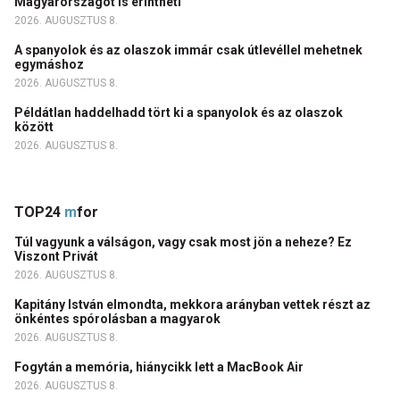
Magyarországot is érintheti
2026. AUGUSZTUS 8.
A spanyolok és az olaszok immár csak útlevéllel mehetnek
egymáshoz
2026. AUGUSZTUS 8.
Példátlan haddelhadd tört ki a spanyolok és az olaszok
között
2026. AUGUSZTUS 8.
TOP24
m
for
Túl vagyunk a válságon, vagy csak most jön a neheze? Ez
Viszont Privát
2026. AUGUSZTUS 8.
Kapitány István elmondta, mekkora arányban vettek részt az
önkéntes spórolásban a magyarok
2026. AUGUSZTUS 8.
Fogytán a memória, hiánycikk lett a MacBook Air
2026. AUGUSZTUS 8.