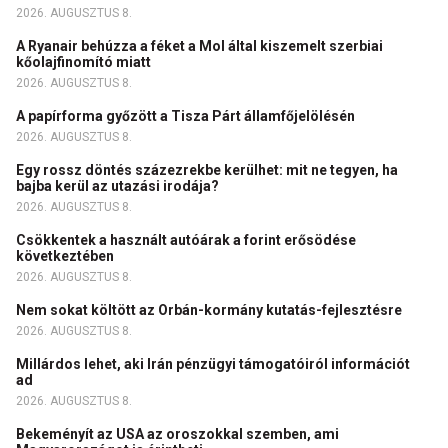
2026. AUGUSZTUS 8.
A Ryanair behúzza a féket a Mol által kiszemelt szerbiai
kőolajfinomító miatt
2026. AUGUSZTUS 8.
A papírforma győzött a Tisza Párt államfőjelölésén
2026. AUGUSZTUS 8.
Egy rossz döntés százezrekbe kerülhet: mit ne tegyen, ha
bajba kerül az utazási irodája?
2026. AUGUSZTUS 8.
Csökkentek a használt autóárak a forint erősödése
következtében
2026. AUGUSZTUS 8.
Nem sokat költött az Orbán-kormány kutatás-fejlesztésre
2026. AUGUSZTUS 8.
Millárdos lehet, aki Irán pénzügyi támogatóiról információt
ad
2026. AUGUSZTUS 8.
Bekeményít az USA az oroszokkal szemben, ami