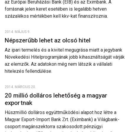
az Európai Beruházási Bank (EIB) és az Eximbank. A
forrásnak jelen keret esetében is legalább hetven
százalékos mértékben kell kkv-kat finanszíroznia.
2014. MÁJUS 9.
Népszerűbb lehet az olcsó hitel
Az ipari termelés és a kivitel megugrása miatt a jegybank
Növekedési Hitelprogramjának jobb kihasználtságát várják
az elemzők. Az adatokon még nem látszik a vállalati
hitelezés fellendülése.
2014. MÁRCIUS 20.
20 millió dolláros lehetőség a magyar
exportnak
Húszmillió dolláros együttműködési alapot hoz létre a
Magyar Export-Import Bank Zrt. (Eximbank) a Világbank-
csoport magánszektorra szakosodott pénzügyi