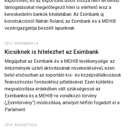
exporthitelt, és az exportcélú uniós vissza nem térítendő
támogatásokat megelőlegező hitel is elérhető lesz a
kereskedelmi bankok kínálatában. Az Eximbank új
konstrukcióiról Nátrán Roland, az Eximbank és a MEHIB
vezérigazgatója beszélt lapunknak.
2012. NOVEMBER 14.
Kicsiknek is hitelezhet az Eximbank
Megújulhat az Eximbank és a MEHIB tevékenysége: az
intézmények üzleti aktivitásának növekedésével, ezen
belül elsősorban az exportáló kis- és középvállalkozások
finanszírozási forrásokhoz juttatásával. Ezen küldetés
megvalósítása érdekében vált szükségessé az
Eximbankra és a MEHIB-re vonatkozó törvény
(„Eximtörvény”) módosítása, amelyet hétfőn fogadott el a
Parlament.
2010. AUGUSZTUS 6.