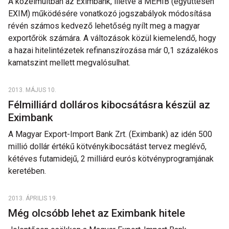
A közelmúltban az Eximbank, illetve a MEHIB (együttesen
EXIM) működésére vonatkozó jogszabályok módosítása
révén számos kedvező lehetőség nyílt meg a magyar
exportőrök számára. A változások közül kiemelendő, hogy
a hazai hitelintézetek refinanszírozása már 0,1 százalékos
kamatszint mellett megvalósulhat.
2013. MÁJUS 10.
Félmilliárd dolláros kibocsátásra készül az
Eximbank
A Magyar Export-Import Bank Zrt. (Eximbank) az idén 500
millió dollár értékű kötvénykibocsátást tervez meglévő,
kétéves futamidejű, 2 milliárd eurós kötvényprogramjának
keretében.
2013. ÁPRILIS 19.
Még olcsóbb lehet az Eximbank hitele