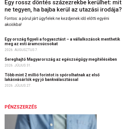
Egy rossz döntés százezrekbe kerülhet: mit
ne tegyen, ha bajba kerül az utazási irodája?
Fontos: a pórul járt ügyfelek ne kezdjenek idő előtti egyéni
akciókba!
Egy ország figyeli a fogyasztást – a vállalkozások menthetik
meg az esti áramcsúcsokat
2026. AUGUSZTUS 7.
Sereghajtó Magyarország az egészségügy megítélésében
2026. JÚLIUS 31.
Több mint 2 millió forintot is spórolhatnak az első
lakásvásárlók egy jó bankválasztással
2026. JÚLIUS 27.
PÉNZSZERZÉS