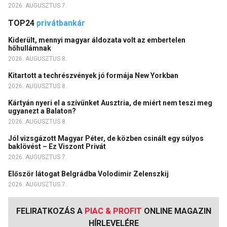
2026. AUGUSZTUS 7.
TOP24
privátbankár
Kiderült, mennyi magyar áldozata volt az embertelen
hőhullámnak
2026. AUGUSZTUS 8.
Kitartott a techrészvények jó formája New Yorkban
2026. AUGUSZTUS 8.
Kártyán nyeri el a szívünket Ausztria, de miért nem teszi meg
ugyanezt a Balaton?
2026. AUGUSZTUS 8.
Jól vizsgázott Magyar Péter, de közben csinált egy súlyos
baklövést – Ez Viszont Privát
2026. AUGUSZTUS 7.
Először látogat Belgrádba Volodimir Zelenszkij
2026. AUGUSZTUS 7.
FELIRATKOZÁS A
PIAC & PROFIT
ONLINE MAGAZIN
HÍRLEVELÉRE