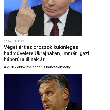
2026. JÚLIUS 6.
Véget ért az oroszok különleges
hadművelete Ukrajnában, immár igazi
háborúra állnak át
A civilek öldöklése háborús bűncselekmény.