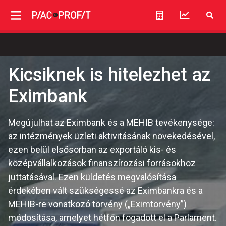
Kicsiknek is hitelezhet az
Eximbank
Megújulhat az Eximbank és a MEHIB tevékenysége:
az intézmények üzleti aktivitásának növekedésével,
ezen belül elsősorban az exportáló kis- és
középvállalkozások finanszírozási forrásokhoz
juttatásával. Ezen küldetés megvalósítása
érdekében vált szükségessé az Eximbankra és a
MEHIB-re vonatkozó törvény („Eximtörvény”)
módosítása, amelyet hétfőn fogadott el a Parlament.