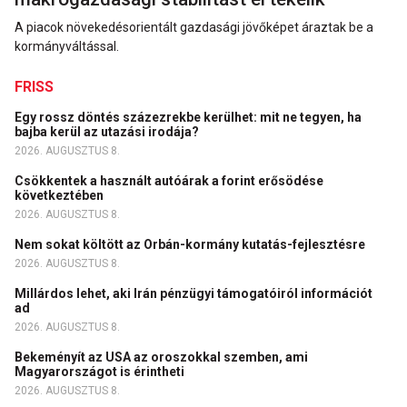
A piacok növekedésorientált gazdasági jövőképet áraztak be a
kormányváltással.
FRISS
Egy rossz döntés százezrekbe kerülhet: mit ne tegyen, ha
bajba kerül az utazási irodája?
2026. AUGUSZTUS 8.
Csökkentek a használt autóárak a forint erősödése
következtében
2026. AUGUSZTUS 8.
Nem sokat költött az Orbán-kormány kutatás-fejlesztésre
2026. AUGUSZTUS 8.
Millárdos lehet, aki Irán pénzügyi támogatóiról információt
ad
2026. AUGUSZTUS 8.
Bekeményít az USA az oroszokkal szemben, ami
Magyarországot is érintheti
2026. AUGUSZTUS 8.