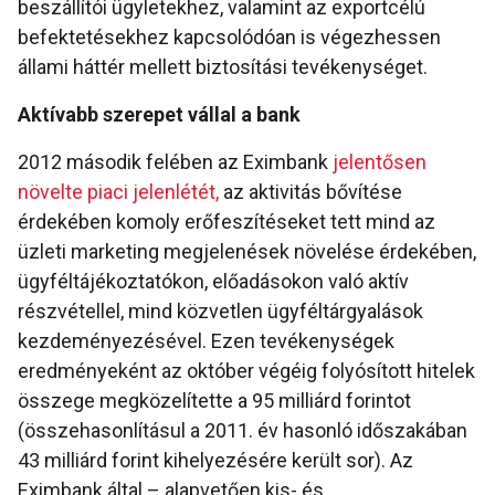
beszállítói ügyletekhez, valamint az exportcélú
befektetésekhez kapcsolódóan is végezhessen
állami háttér mellett biztosítási tevékenységet.
Aktívabb szerepet vállal a bank
2012 második felében az Eximbank
jelentősen
növelte piaci jelenlétét,
az aktivitás bővítése
érdekében komoly erőfeszítéseket tett mind az
üzleti marketing megjelenések növelése érdekében,
ügyféltájékoztatókon, előadásokon való aktív
részvétellel, mind közvetlen ügyféltárgyalások
kezdeményezésével. Ezen tevékenységek
eredményeként az október végéig folyósított hitelek
összege megközelítette a 95 milliárd forintot
(összehasonlításul a 2011. év hasonló időszakában
43 milliárd forint kihelyezésére került sor). Az
Eximbank által – alapvetően kis- és