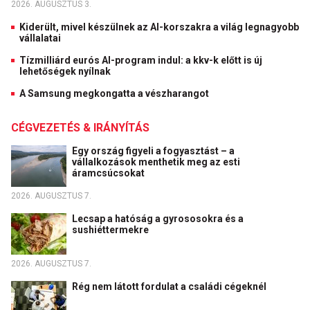
2026. AUGUSZTUS 3.
Kiderült, mivel készülnek az AI-korszakra a világ legnagyobb
vállalatai
Tízmilliárd eurós AI-program indul: a kkv-k előtt is új
lehetőségek nyílnak
A Samsung megkongatta a vészharangot
CÉGVEZETÉS & IRÁNYÍTÁS
Egy ország figyeli a fogyasztást – a
vállalkozások menthetik meg az esti
áramcsúcsokat
2026. AUGUSZTUS 7.
Lecsap a hatóság a gyrososokra és a
sushiéttermekre
2026. AUGUSZTUS 7.
Rég nem látott fordulat a családi cégeknél