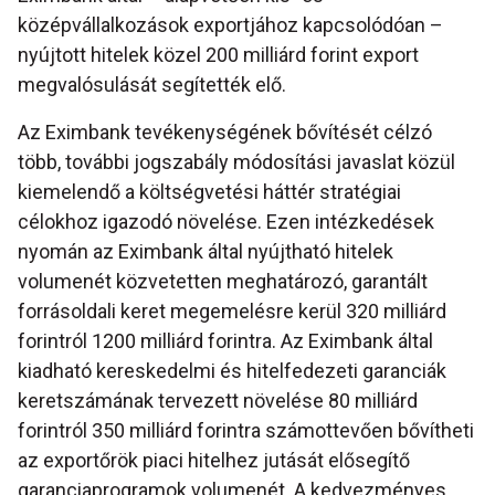
középvállalkozások exportjához kapcsolódóan –
nyújtott hitelek közel 200 milliárd forint export
megvalósulását segítették elő.
Az Eximbank tevékenységének bővítését célzó
több, további jogszabály módosítási javaslat közül
kiemelendő a költségvetési háttér stratégiai
célokhoz igazodó növelése. Ezen intézkedések
nyomán az Eximbank által nyújtható hitelek
volumenét közvetetten meghatározó, garantált
forrásoldali keret megemelésre kerül 320 milliárd
forintról 1200 milliárd forintra. Az Eximbank által
kiadható kereskedelmi és hitelfedezeti garanciák
keretszámának tervezett növelése 80 milliárd
forintról 350 milliárd forintra számottevően bővítheti
az exportőrök piaci hitelhez jutását elősegítő
garanciaprogramok volumenét. A kedvezményes