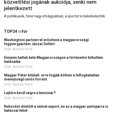
közvetítési jogának aukciója, senki nem
jelentkezett
A politikusok, fene nagy étvágyukban, a sportot is bekebelezték.
TOP24
m
for
Washingtoni partnerrel erősítené a magyarországi
fegyvergyártást Jászai Gellért
2026. AUGUSZTUS 8.
Ennyien haltak bele Magyarországon a történelmi hőhullám
hatásaiba
2026. AUGUSZTUS 8.
Magyar Péter kitálalt: erre fogják költeni a felfoghatatlan
mennyiségű uniós forrást
2026. AUGUSZTUS 8.
Lejtőre kerül végre a benzinár?
2026. AUGUSZTUS 8.
Rekordot döntött a német export, és ez a magyar autóiparra is
hatással lehet