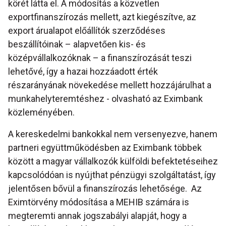
körét látta el. A módosítás a közvetlen
exportfinanszírozás mellett, azt kiegészítve, az
export árualapot előállítók szerződéses
beszállítóinak – alapvetően kis- és
középvállalkozóknak – a finanszírozását teszi
lehetővé, így a hazai hozzáadott érték
részarányának növekedése mellett hozzájárulhat a
munkahelyteremtéshez - olvasható az Eximbank
közleményében.
A kereskedelmi bankokkal nem versenyezve, hanem
partneri együttműködésben az Eximbank többek
között a magyar vállalkozók külföldi befektetéseihez
kapcsolódóan is nyújthat pénzügyi szolgáltatást, így
jelentősen bővül a finanszírozás lehetősége. Az
Eximtörvény módosítása a MEHIB számára is
megteremti annak jogszabályi alapját, hogy a