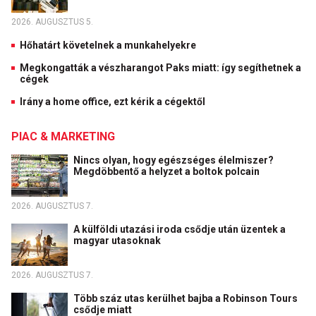
2026. AUGUSZTUS 5.
Hőhatárt követelnek a munkahelyekre
Megkongatták a vészharangot Paks miatt: így segíthetnek a
cégek
Irány a home office, ezt kérik a cégektől
PIAC & MARKETING
Nincs olyan, hogy egészséges élelmiszer?
Megdöbbentő a helyzet a boltok polcain
2026. AUGUSZTUS 7.
A külföldi utazási iroda csődje után üzentek a
magyar utasoknak
2026. AUGUSZTUS 7.
Több száz utas kerülhet bajba a Robinson Tours
csődje miatt