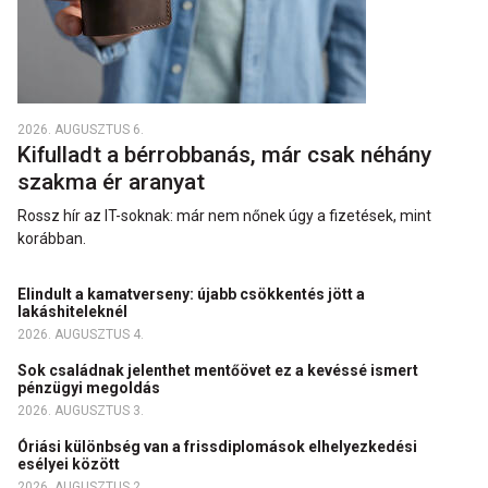
2026. AUGUSZTUS 6.
Kifulladt a bérrobbanás, már csak néhány
szakma ér aranyat
Rossz hír az IT-soknak: már nem nőnek úgy a fizetések, mint
korábban.
Elindult a kamatverseny: újabb csökkentés jött a
lakáshiteleknél
2026. AUGUSZTUS 4.
Sok családnak jelenthet mentőövet ez a kevéssé ismert
pénzügyi megoldás
2026. AUGUSZTUS 3.
Óriási különbség van a frissdiplomások elhelyezkedési
esélyei között
2026. AUGUSZTUS 2.