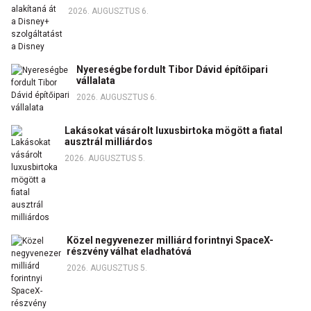
2026. AUGUSZTUS 6.
Nyereségbe fordult Tibor Dávid építőipari
vállalata
2026. AUGUSZTUS 6.
Lakásokat vásárolt luxusbirtoka mögött a fiatal
ausztrál milliárdos
2026. AUGUSZTUS 5.
Közel negyvenezer milliárd forintnyi SpaceX-
részvény válhat eladhatóvá
2026. AUGUSZTUS 5.