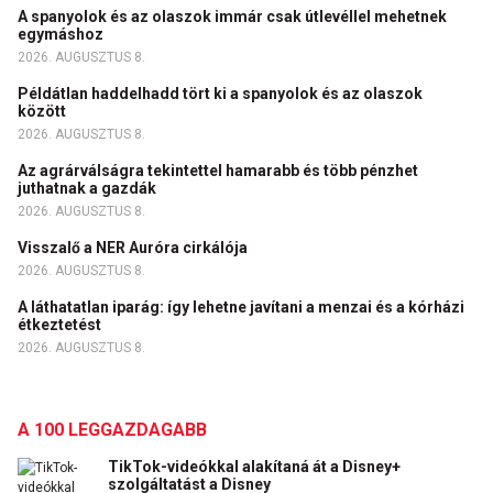
A spanyolok és az olaszok immár csak útlevéllel mehetnek
egymáshoz
2026. AUGUSZTUS 8.
Példátlan haddelhadd tört ki a spanyolok és az olaszok
között
2026. AUGUSZTUS 8.
Az agrárválságra tekintettel hamarabb és több pénzhet
juthatnak a gazdák
2026. AUGUSZTUS 8.
Visszalő a NER Auróra cirkálója
2026. AUGUSZTUS 8.
A láthatatlan iparág: így lehetne javítani a menzai és a kórházi
étkeztetést
2026. AUGUSZTUS 8.
A 100 LEGGAZDAGABB
TikTok-videókkal alakítaná át a Disney+
szolgáltatást a Disney