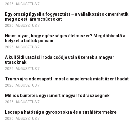
2026. AUGUSZTUS 7.
Egy ország figyeli a fogyasztást – a vállalkozások menthetik
meg az esti áramcsúcsokat
2026. AUGUSZTUS 7.
Nincs olyan, hogy egészséges élelmiszer? Megdöbbentő a
helyzet a boltok polcain
2026. AUGUSZTUS 7.
A külföldi utazási iroda csődje után üzentek a magyar
utasoknak
2026. AUGUSZTUS 7.
Trump újra odacsapott: most a napelemek miatt üzent hadat
2026. AUGUSZTUS 7.
Milliós büntetés egy ismert magyar fodrászcégnek
2026. AUGUSZTUS 7.
Lecsap a hatóság a gyrososokra és a sushiéttermekre
2026. AUGUSZTUS 7.