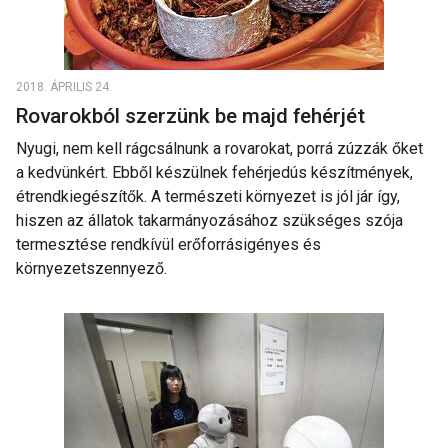
2018. ÁPRILIS 24.
Rovarokból szerzünk be majd fehérjét
Nyugi, nem kell rágcsálnunk a rovarokat, porrá zúzzák őket
a kedvünkért. Ebből készülnek fehérjedús készítmények,
étrendkiegészítők. A természeti környezet is jól jár így,
hiszen az állatok takarmányozásához szükséges szója
termesztése rendkívül erőforrásigényes és
környezetszennyező.