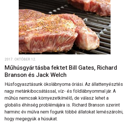
2017. OKTÓBER 12.
Műhúsgyártásba fektet Bill Gates, Richard
Branson és Jack Welch
Húsfogyasztásunk ökolábnyoma óriási. Az állattenyésztés
nagy metánkibocsátással, víz- és földlábnyommal jár. A
műhús nemcsak környezetkímélő, de válasz lehet a
globális éhínség problémájára is. Richard Branson szerint
harminc év múlva nem fogunk többé állatokat lemészárolni,
hogy megegyük a húsukat.