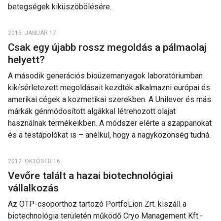
betegségek kiküszöbölésére.
2015. JANUÁR 17.
Csak egy újabb rossz megoldás a pálmaolaj
helyett?
A második generációs bioüzemanyagok laboratóriumban
kikísérletezett megoldásait kezdték alkalmazni európai és
amerikai cégek a kozmetikai szerekben. A Unilever és más
márkák génmódosított algákkal létrehozott olajat
használnak termékeikben. A módszer elérte a szappanokat
és a testápolókat is – anélkül, hogy a nagyközönség tudná.
2012. OKTÓBER 16.
Vevőre talált a hazai biotechnológiai
vállalkozás
Az OTP-csoporthoz tartozó PortfoLion Zrt. kiszáll a
biotechnológia területén működő Cryo Management Kft.-