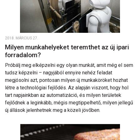
2018. MÁRCIUS 27.
Milyen munkahelyeket teremthet az új ipari
forradalom?
Próbálj meg elképzelni egy olyan munkát, amit még el sem
tudsz képzelni – nagyjából ennyire nehéz feladat
megjósolni azt, pontosan milyen új munkaköröket hozhat
létre a technológiai fejlődés. Az alapján viszont, hogy hol
tart napjainkban az automatizáció, és milyen területek
fejlődnek a leginkább, mégis megtippelhető, milyen jellegű
új állások jelenhetnek meg a közeli jövőben.