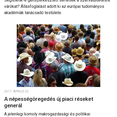
Segíthetik-e génszerkesztett sertések a szervátültetésre
várókat? Állásfoglalást adott ki az európai tudományos
akadémiák tanácsadó testülete.
2017. ÁPRILIS 25.
A népességöregedés új piaci réseket
generál
A jelenlegi komoly makrogazdasági és politikai