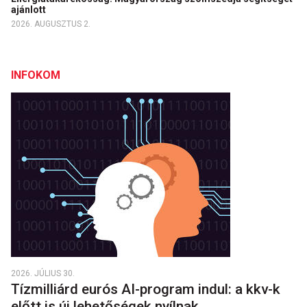
ajánlott
2026. AUGUSZTUS 2.
INFOKOM
2026. JÚLIUS 30.
Tízmilliárd eurós AI-program indul: a kkv-k
előtt is új lehetőségek nyílnak