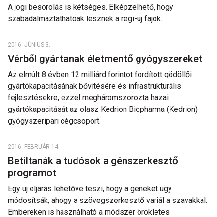
A jogi besorolás is kétséges. Elképzelhető, hogy
szabadalmaztathatóak lesznek a régi-új fajok.
2016. JÚNIUS 3.
Vérből gyártanak életmentő gyógyszereket
Az elmúlt 8 évben 12 milliárd forintot fordított gödöllői
gyártókapacitásának bővítésére és infrastrukturális
fejlesztésekre, ezzel megháromszorozta hazai
gyártókapacitását az olasz Kedrion Biopharma (Kedrion)
gyógyszeripari cégcsoport.
2016. FEBRUÁR 14.
Betiltanák a tudósok a génszerkesztő
programot
Egy új eljárás lehetővé teszi, hogy a géneket úgy
módosítsák, ahogy a szövegszerkesztő variál a szavakkal.
Embereken is használható a módszer örökletes