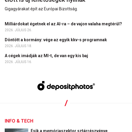
Gigagyárakat épít az Európai Bizottság.
Milliárdokat égetnek el az AI-ra – de vajon valaha megtérül?
2026. JÚLIUS 26.
Döntött a kormány: vége az egyik kkv-s programnak
2026. JÚLIUS 18.
A cégek imádják az MI-t, de van egy kis baj
2026. JÚLIUS 16.
INFO & TECH
Esik a memóriaszektor sztárrészvénye