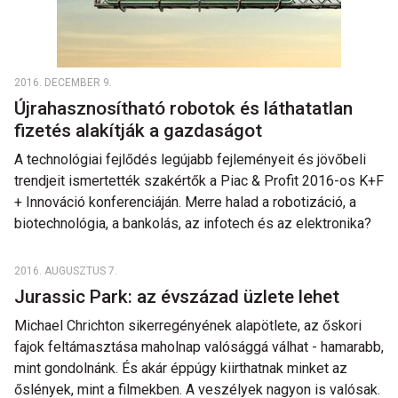
2016. DECEMBER 9.
Újrahasznosítható robotok és láthatatlan
fizetés alakítják a gazdaságot
A technológiai fejlődés legújabb fejleményeit és jövőbeli
trendjeit ismertették szakértők a Piac & Profit 2016-os K+F
+ Innováció konferenciáján. Merre halad a robotizáció, a
biotechnológia, a bankolás, az infotech és az elektronika?
2016. AUGUSZTUS 7.
Jurassic Park: az évszázad üzlete lehet
Michael Chrichton sikerregényének alapötlete, az őskori
fajok feltámasztása maholnap valósággá válhat - hamarabb,
mint gondolnánk. És akár éppúgy kiirthatnak minket az
őslények, mint a filmekben. A veszélyek nagyon is valósak.