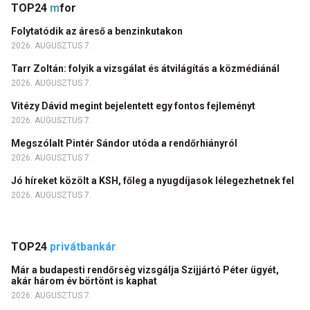
TOP24
m
for
Folytatódik az áreső a benzinkutakon
2026. AUGUSZTUS 7.
Tarr Zoltán: folyik a vizsgálat és átvilágítás a közmédiánál
2026. AUGUSZTUS 7.
Vitézy Dávid megint bejelentett egy fontos fejleményt
2026. AUGUSZTUS 7.
Megszólalt Pintér Sándor utóda a rendőrhiányról
2026. AUGUSZTUS 7.
Jó híreket közölt a KSH, főleg a nyugdíjasok lélegezhetnek fel
2026. AUGUSZTUS 7.
TOP24
privátbankár
Már a budapesti rendőrség vizsgálja Szijjártó Péter ügyét,
akár három év börtönt is kaphat
2026. AUGUSZTUS 7.