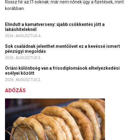
Rossz hír az IT-soknak: már nem nőnek úgy a fizetések, mint
korábban.
Elindult a kamatverseny: újabb csökkentés jött a
lakáshiteleknél
2026. AUGUSZTUS 4.
Sok családnak jelenthet mentőövet ez a kevéssé ismert
pénzügyi megoldás
2026. AUGUSZTUS 3.
Óriási különbség van a frissdiplomások elhelyezkedési
esélyei között
2026. AUGUSZTUS 2.
ADÓZÁS