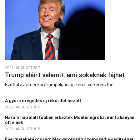
2026. AUGUSZTUS 7.
Trump aláírt valamit, ami sokaknak fájhat
Ezúttal az amerikai állampolgárság került célkeresztbe.
A gyors öregedés új rekordot hozott
2026. AUGUSZTUS 5.
Három nap alatt többen érkeztek Montenegróba, mint ahányan
ott élnek
2026. AUGUSZTUS 5.
Energiatakarékosság: Magyarország szomszédja segítséget