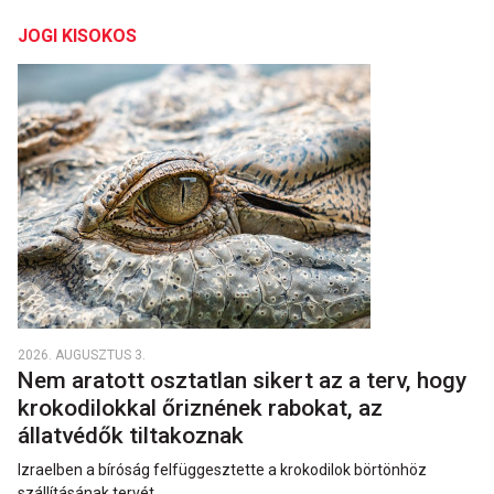
JOGI KISOKOS
2026. AUGUSZTUS 3.
Nem aratott osztatlan sikert az a terv, hogy
krokodilokkal őriznének rabokat, az
állatvédők tiltakoznak
Izraelben a bíróság felfüggesztette a krokodilok börtönhöz
szállításának tervét.