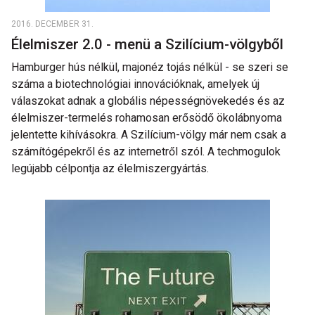
2016. DECEMBER 31.
Élelmiszer 2.0 - menü a Szilícium-völgyből
Hamburger hús nélkül, majonéz tojás nélkül - se szeri se
száma a biotechnológiai innovációknak, amelyek új
válaszokat adnak a globális népességnövekedés és az
élelmiszer-termelés rohamosan erősödő ökolábnyoma
jelentette kihívásokra. A Szilícium-völgy már nem csak a
számítógépekről és az internetről szól. A techmogulok
legújabb célpontja az élelmiszergyártás.