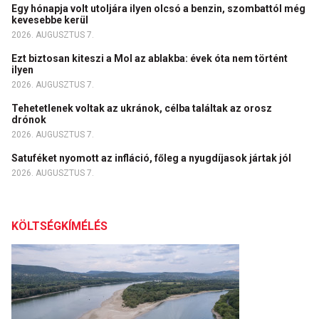
Egy hónapja volt utoljára ilyen olcsó a benzin, szombattól még
kevesebbe kerül
2026. AUGUSZTUS 7.
Ezt biztosan kiteszi a Mol az ablakba: évek óta nem történt
ilyen
2026. AUGUSZTUS 7.
Tehetetlenek voltak az ukránok, célba találtak az orosz
drónok
2026. AUGUSZTUS 7.
Satuféket nyomott az infláció, főleg a nyugdíjasok jártak jól
2026. AUGUSZTUS 7.
KÖLTSÉGKÍMÉLÉS