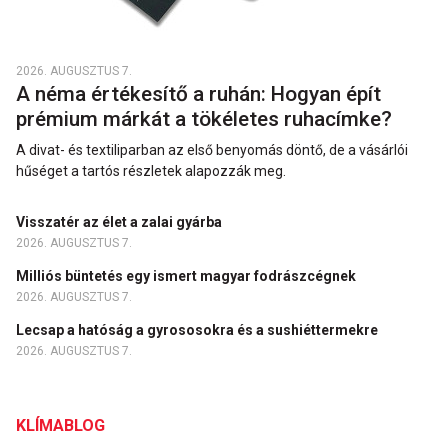
2026. AUGUSZTUS 7.
A néma értékesítő a ruhán: Hogyan épít
prémium márkát a tökéletes ruhacímke?
A divat- és textiliparban az első benyomás döntő, de a vásárlói
hűséget a tartós részletek alapozzák meg.
Visszatér az élet a zalai gyárba
2026. AUGUSZTUS 7.
Milliós büntetés egy ismert magyar fodrászcégnek
2026. AUGUSZTUS 7.
Lecsap a hatóság a gyrososokra és a sushiéttermekre
2026. AUGUSZTUS 7.
KLÍMABLOG