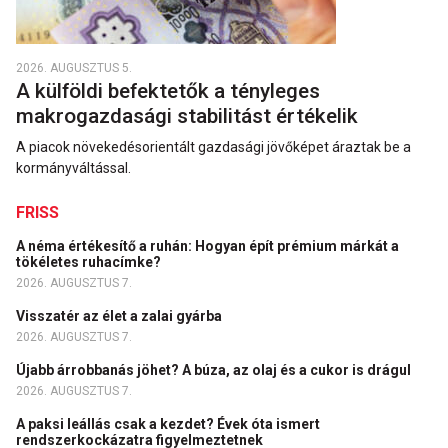
2026. AUGUSZTUS 5.
A külföldi befektetők a tényleges
makrogazdasági stabilitást értékelik
A piacok növekedésorientált gazdasági jövőképet áraztak be a
kormányváltással.
FRISS
A néma értékesítő a ruhán: Hogyan épít prémium márkát a
tökéletes ruhacímke?
2026. AUGUSZTUS 7.
Visszatér az élet a zalai gyárba
2026. AUGUSZTUS 7.
Újabb árrobbanás jöhet? A búza, az olaj és a cukor is drágul
2026. AUGUSZTUS 7.
A paksi leállás csak a kezdet? Évek óta ismert
rendszerkockázatra figyelmeztetnek