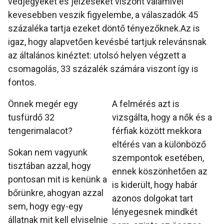
védjegyeket és jelzéseket viszont valamivel
kevesebben veszik figyelembe, a válaszadók 45
százaléka tartja ezeket döntő tényezőknek.Az is
igaz, hogy alapvetően kevésbé tartjuk relevánsnak
az általános kinéztet: utolsó helyen végzett a
csomagolás, 33 százalék számára viszont így is
fontos.
Önnek megér egy
A felmérés azt is
tusfürdő 32
vizsgálta, hogy a nők és a
tengerimalacot?
férfiak között mekkora
eltérés van a különböző
Sokan nem vagyunk
szempontok esetében,
tisztában azzal, hogy
ennek köszönhetően az
pontosan mit is kenünk a
is kiderült, hogy habár
bőrünkre, ahogyan azzal
azonos dolgokat tart
sem, hogy egy-egy
lényegesnek mindkét
állatnak mit kell elviselnie