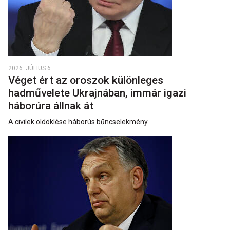
2026. JÚLIUS 6.
Véget ért az oroszok különleges
hadművelete Ukrajnában, immár igazi
háborúra állnak át
A civilek öldöklése háborús bűncselekmény.