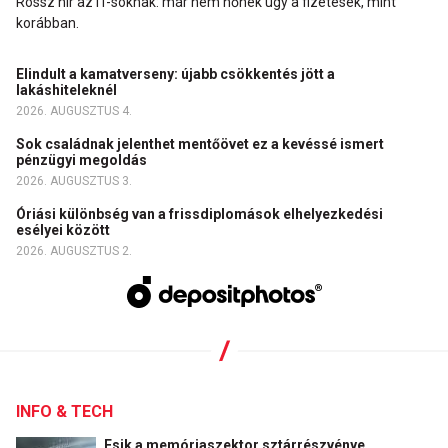
Rossz hír az IT-soknak: már nem nőnek úgy a fizetések, mint
korábban.
Elindult a kamatverseny: újabb csökkentés jött a
lakáshiteleknél
2026. AUGUSZTUS 4.
Sok családnak jelenthet mentőövet ez a kevéssé ismert
pénzügyi megoldás
2026. AUGUSZTUS 3.
Óriási különbség van a frissdiplomások elhelyezkedési
esélyei között
2026. AUGUSZTUS 2.
INFO & TECH
Esik a memóriaszektor sztárrészvénye