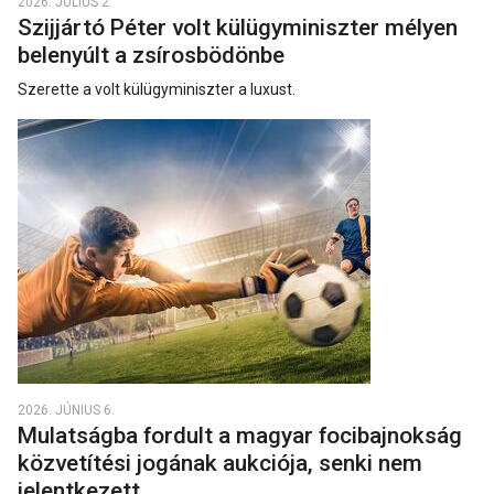
2026. JÚLIUS 2.
Szijjártó Péter volt külügyminiszter mélyen
belenyúlt a zsírosbödönbe
Szerette a volt külügyminiszter a luxust.
2026. JÚNIUS 6.
Mulatságba fordult a magyar focibajnokság
közvetítési jogának aukciója, senki nem
jelentkezett