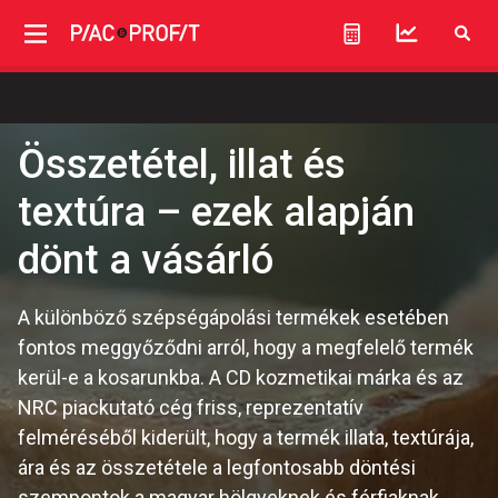
Összetétel, illat és
textúra – ezek alapján
dönt a vásárló
A különböző szépségápolási termékek esetében
fontos meggyőződni arról, hogy a megfelelő termék
kerül-e a kosarunkba. A CD kozmetikai márka és az
NRC piackutató cég friss, reprezentatív
felméréséből kiderült, hogy a termék illata, textúrája,
ára és az összetétele a legfontosabb döntési
szempontok a magyar hölgyeknek és férfiaknak