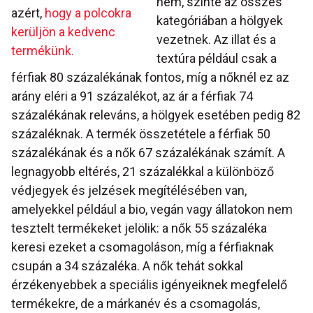
nem, szinte az összes
azért,
hogy a polcokra
kategóriában a hölgyek
kerüljön a kedvenc
vezetnek. Az illat és a
termékünk.
textúra például csak a
férfiak 80 százalékának fontos, míg a nőknél ez az
arány eléri a 91 százalékot, az ár a férfiak 74
százalékának releváns, a hölgyek esetében pedig 82
százaléknak. A termék összetétele a férfiak 50
százalékának és a nők 67 százalékának számít. A
legnagyobb eltérés, 21 százalékkal a különböző
védjegyek és jelzések megítélésében van,
amelyekkel például a bio, vegán vagy állatokon nem
tesztelt termékeket jelölik: a nők 55 százaléka
keresi ezeket a csomagoláson, míg a férfiaknak
csupán a 34 százaléka. A nők tehát sokkal
érzékenyebbek a speciális igényeiknek megfelelő
termékekre, de a márkanév és a csomagolás,