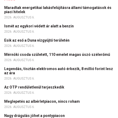
Maradtak energetikai lakásfelújításra állami támogatások és
piaci hitelek
2026. AUGUSZTUS 6.
Ismét az egykori védett ár alatt a benzin
2026. AUGUSZTUS 6.
Esik az eső a Duna vízgyűjtő területén
2026. AUGUSZTUS 6.
Mérnöki csoda született, 110 emelet magas úszó szélerőmű
2026. AUGUSZTUS 6.
Legendás, tisztán elektromos autó érkezik, 8 millió forint lesz
az ára
2026. AUGUSZTUS 6.
Az OTP rendületlenül terjeszkedik
2026. AUGUSZTUS 6.
Meglepetés az albérletpiacon, nincs roham
2026. AUGUSZTUS 6.
Nagy drágulás jöhet a pontypiacon