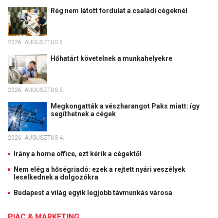
Rég nem látott fordulat a családi cégeknél
2026. AUGUSZTUS 5.
Hőhatárt követelnek a munkahelyekre
2026. AUGUSZTUS 5.
Megkongatták a vészharangot Paks miatt: így
segíthetnek a cégek
2026. AUGUSZTUS 4.
Irány a home office, ezt kérik a cégektől
Nem elég a hőségriadó: ezek a rejtett nyári veszélyek
leselkednek a dolgozókra
Budapest a világ egyik legjobb távmunkás városa
PIAC & MARKETING