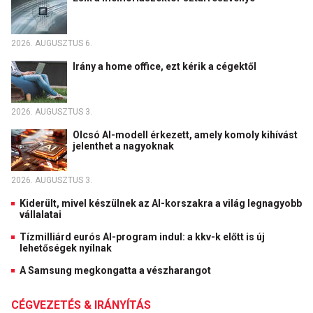
2026. AUGUSZTUS 6.
Irány a home office, ezt kérik a cégektől
2026. AUGUSZTUS 3.
Olcsó AI-modell érkezett, amely komoly kihívást
jelenthet a nagyoknak
2026. AUGUSZTUS 3.
Kiderült, mivel készülnek az AI-korszakra a világ legnagyobb
vállalatai
Tízmilliárd eurós AI-program indul: a kkv-k előtt is új
lehetőségek nyílnak
A Samsung megkongatta a vészharangot
CÉGVEZETÉS & IRÁNYÍTÁS