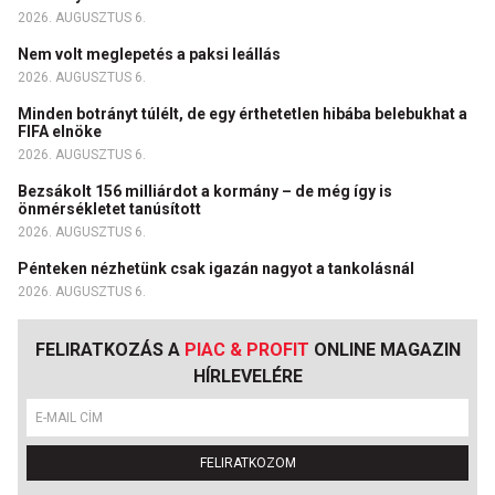
2026. AUGUSZTUS 6.
Nem volt meglepetés a paksi leállás
2026. AUGUSZTUS 6.
Minden botrányt túlélt, de egy érthetetlen hibába belebukhat a
FIFA elnöke
2026. AUGUSZTUS 6.
Bezsákolt 156 milliárdot a kormány – de még így is
önmérsékletet tanúsított
2026. AUGUSZTUS 6.
Pénteken nézhetünk csak igazán nagyot a tankolásnál
2026. AUGUSZTUS 6.
FELIRATKOZÁS A
PIAC & PROFIT
ONLINE MAGAZIN
HÍRLEVELÉRE
FELIRATKOZOM