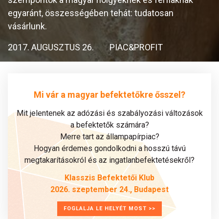
egyaránt, összességében tehát: tudatosan
vásárlunk.
2017. AUGUSZTUS 26.
PIAC&PROFIT
Mi vár a magyar befektetőkre ősszel?
Mit jelentenek az adózási és szabályozási változások
a befektetők számára?
Merre tart az állampapírpiac?
Hogyan érdemes gondolkodni a hosszú távú
megtakarításokról és az ingatlanbefektetésekről?
Klasszis Befektetői Klub
2026. szeptember 24., Budapest
FOGLALJA LE HELYÉT MOST >>