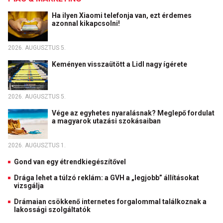
Ha ilyen Xiaomi telefonja van, ezt érdemes
azonnal kikapcsolni!
2026. AUGUSZTUS 5.
Keményen visszaütött a Lidl nagy ígérete
2026. AUGUSZTUS 5.
Vége az egyhetes nyaralásnak? Meglepő fordulat
a magyarok utazási szokásaiban
2026. AUGUSZTUS 1.
Gond van egy étrendkiegészítővel
Drága lehet a túlzó reklám: a GVH a „legjobb” állításokat
vizsgálja
Drámaian csökkenő internetes forgalommal találkoznak a
lakossági szolgáltatók