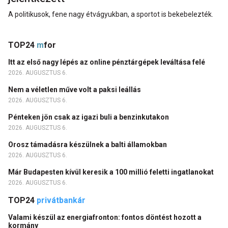
A politikusok, fene nagy étvágyukban, a sportot is bekebelezték.
TOP24
m
for
Itt az első nagy lépés az online pénztárgépek leváltása felé
2026. AUGUSZTUS 6.
Nem a véletlen műve volt a paksi leállás
2026. AUGUSZTUS 6.
Pénteken jön csak az igazi buli a benzinkutakon
2026. AUGUSZTUS 6.
Orosz támadásra készülnek a balti államokban
2026. AUGUSZTUS 6.
Már Budapesten kívül keresik a 100 millió feletti ingatlanokat
2026. AUGUSZTUS 6.
TOP24
privátbankár
Valami készül az energiafronton: fontos döntést hozott a
kormány