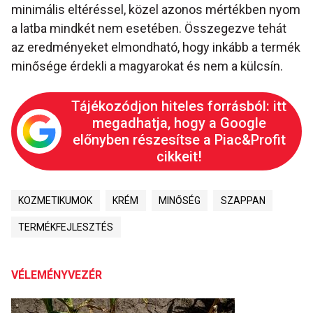
minimális eltéréssel, közel azonos mértékben nyom
a latba mindkét nem esetében. Összegezve tehát
az eredményeket elmondható, hogy inkább a termék
minősége érdekli a magyarokat és nem a külcsín.
Tájékozódjon hiteles forrásból: itt
megadhatja, hogy a Google
előnyben részesítse a Piac&Profit
cikkeit!
KOZMETIKUMOK
KRÉM
MINŐSÉG
SZAPPAN
TERMÉKFEJLESZTÉS
VÉLEMÉNYVEZÉR