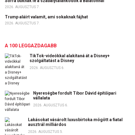
Sorra buknak le a szabálytalankodók a Balatonnál
2026. AUGUSZTUS 7.
Trump aláírt valamit, ami sokaknak fájhat
2026. AUGUSZTUS 7.
A 100 LEGGAZDAGABB
TikTok-videókkal alakítaná át a Disney+
szolgáltatást a Disney
2026. AUGUSZTUS 6.
Nyereségbe fordult Tibor Dávid építőipari
vállalata
2026. AUGUSZTUS 6.
Lakásokat vásárolt luxusbirtoka mögött a fiatal
ausztrál milliárdos
2026. AUGUSZTUS 5.