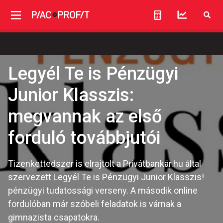
Legyél Te is Pénzügyi
Junior Klasszis:
megvannak az első
forduló továbbjutói
Tizenkettedszer is elrajtolt a Privátbankár.hu által
szervezett Legyél Te is Pénzügyi Junior Klasszis!
pénzügyi tudatossági verseny. A második online
fordulóban már szóbeli feladatok is várnak a
gimnazista csapatokra.