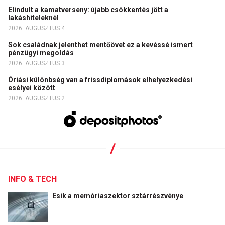
Elindult a kamatverseny: újabb csökkentés jött a
lakáshiteleknél
2026. AUGUSZTUS 4.
Sok családnak jelenthet mentőövet ez a kevéssé ismert
pénzügyi megoldás
2026. AUGUSZTUS 3.
Óriási különbség van a frissdiplomások elhelyezkedési
esélyei között
2026. AUGUSZTUS 2.
INFO & TECH
Esik a memóriaszektor sztárrészvénye