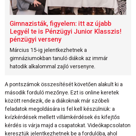
Gimnazisták, figyelem: itt az újabb
Legyél te is Pénzügyi Junior Klasszis!
pénzügyi verseny
Március 15-ig jelentkezhetnek a
gimnáziumokban tanuló diákok az immár
hatodik alkalommal zajló versenyre.
A pontszámok összesítését követően alakult ki a
második forduló mezőnye. Ezt is online keretek
között rendezik, de a diákoknak már szóbeli
feladatok megoldására is fel kell készülniük: a
kvízkérdések mellett villámkérdések és kifejtős
kérdés is várja majd a csapatokat. Videókapcsolaton
keresztük jelentkezhetnek be a fordulóba, ahol