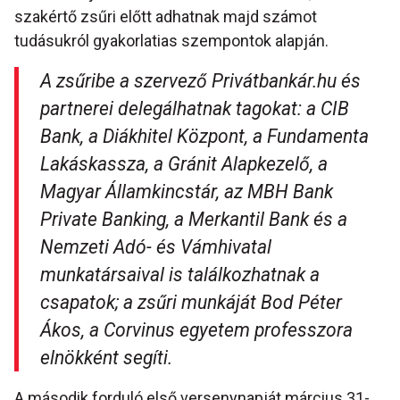
szakértő zsűri előtt adhatnak majd számot
tudásukról gyakorlatias szempontok alapján.
A zsűribe a szervező Privátbankár.hu és
partnerei delegálhatnak tagokat: a CIB
Bank, a Diákhitel Központ, a Fundamenta
Lakáskassza, a Gránit Alapkezelő, a
Magyar Államkincstár, az MBH Bank
Private Banking, a Merkantil Bank és a
Nemzeti Adó- és Vámhivatal
munkatársaival is találkozhatnak a
csapatok; a zsűri munkáját Bod Péter
Ákos, a Corvinus egyetem professzora
elnökként segíti.
A második forduló első versenynapját március 31-