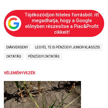
Tájékozódjon hiteles forrásból: itt
megadhatja, hogy a Google
előnyben részesítse a Piac&Profit
cikkeit!
DIÁKVERSENY
LEGYÉL TE IS PÉNZÜGYI JUNIOR KLASSZIS
OKTATÁS
PÉNZÜGYI OKTATÁS
VÉLEMÉNYVEZÉR