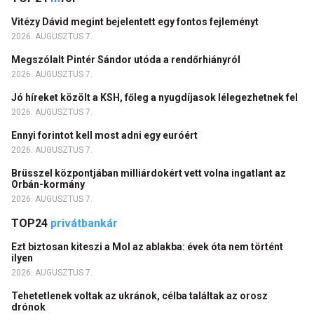
Vitézy Dávid megint bejelentett egy fontos fejleményt
2026. AUGUSZTUS 7.
Megszólalt Pintér Sándor utóda a rendőrhiányról
2026. AUGUSZTUS 7.
Jó híreket közölt a KSH, főleg a nyugdíjasok lélegezhetnek fel
2026. AUGUSZTUS 7.
Ennyi forintot kell most adni egy euróért
2026. AUGUSZTUS 7.
Brüsszel központjában milliárdokért vett volna ingatlant az
Orbán-kormány
2026. AUGUSZTUS 7.
TOP24
privátbankár
Ezt biztosan kiteszi a Mol az ablakba: évek óta nem történt
ilyen
2026. AUGUSZTUS 7.
Tehetetlenek voltak az ukránok, célba találtak az orosz
drónok