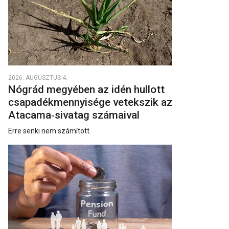
2026. AUGUSZTUS 4.
Nógrád megyében az idén hullott
csapadékmennyisége vetekszik az
Atacama‑sivatag számaival
Erre senki nem számított.