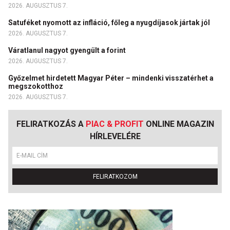
2026. AUGUSZTUS 7.
Satuféket nyomott az infláció, főleg a nyugdíjasok jártak jól
2026. AUGUSZTUS 7.
Váratlanul nagyot gyengült a forint
2026. AUGUSZTUS 7.
Győzelmet hirdetett Magyar Péter – mindenki visszatérhet a
megszokotthoz
2026. AUGUSZTUS 7.
FELIRATKOZÁS A
PIAC & PROFIT
ONLINE MAGAZIN
HÍRLEVELÉRE
FELIRATKOZOM