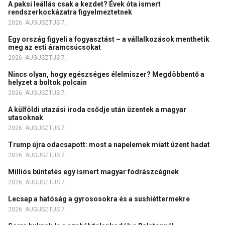
A paksi leállás csak a kezdet? Évek óta ismert
rendszerkockázatra figyelmeztetnek
2026. AUGUSZTUS 7.
Egy ország figyeli a fogyasztást – a vállalkozások menthetik
meg az esti áramcsúcsokat
2026. AUGUSZTUS 7.
Nincs olyan, hogy egészséges élelmiszer? Megdöbbentő a
helyzet a boltok polcain
2026. AUGUSZTUS 7.
A külföldi utazási iroda csődje után üzentek a magyar
utasoknak
2026. AUGUSZTUS 7.
Trump újra odacsapott: most a napelemek miatt üzent hadat
2026. AUGUSZTUS 7.
Milliós büntetés egy ismert magyar fodrászcégnek
2026. AUGUSZTUS 7.
Lecsap a hatóság a gyrososokra és a sushiéttermekre
2026. AUGUSZTUS 7.