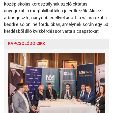
középiskolás korosztálynak szóló oktatási
anyagokat is megtalálhatták a jelentkezők. Aki ezt
átböngészte, nagyobb eséllyel adott jó válaszokat a
keddi első online fordulóban, amelynek során egy 50
kérdésből álló kvízkérdéssor várta a csapatokat.
KAPCSOLÓDÓ CIKK