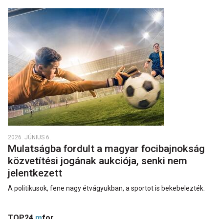
2026. JÚNIUS 6.
Mulatságba fordult a magyar focibajnokság
közvetítési jogának aukciója, senki nem
jelentkezett
A politikusok, fene nagy étvágyukban, a sportot is bekebelezték.
TOP24
m
for