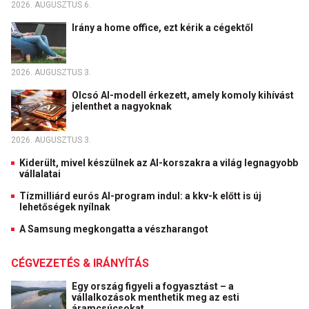
2026. AUGUSZTUS 6.
Irány a home office, ezt kérik a cégektől
2026. AUGUSZTUS 3.
Olcsó AI-modell érkezett, amely komoly kihívást
jelenthet a nagyoknak
2026. AUGUSZTUS 3.
Kiderült, mivel készülnek az AI-korszakra a világ legnagyobb
vállalatai
Tízmilliárd eurós AI-program indul: a kkv-k előtt is új
lehetőségek nyílnak
A Samsung megkongatta a vészharangot
CÉGVEZETÉS & IRÁNYÍTÁS
Egy ország figyeli a fogyasztást – a
vállalkozások menthetik meg az esti
áramcsúcsokat