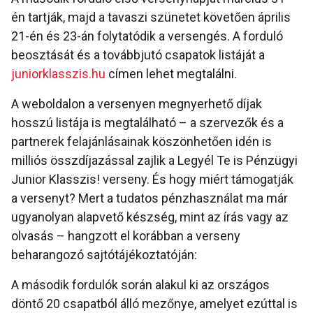
én tartják, majd a tavaszi szünetet követően április
21-én és 23-án folytatódik a versengés. A forduló
beosztását és a továbbjutó csapatok listáját a
juniorklasszis.hu
címen lehet megtalálni.
A weboldalon a versenyen megnyerhető díjak
hosszú listája is megtalálható – a szervezők és a
partnerek felajánlásainak köszönhetően idén is
milliós összdíjazással zajlik a Legyél Te is Pénzügyi
Junior Klasszis! verseny. És hogy miért támogatják
a versenyt? Mert a tudatos pénzhasználat ma már
ugyanolyan alapvető készség, mint az írás vagy az
olvasás – hangzott el korábban a verseny
beharangozó sajtótájékoztatóján:
A második fordulók során alakul ki az országos
döntő 20 csapatból álló mezőnye, amelyet ezúttal is