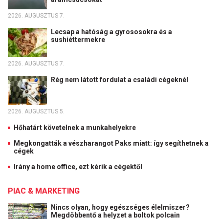
2026. AUGUSZTUS 7.
Lecsap a hatóság a gyrososokra és a
sushiéttermekre
2026. AUGUSZTUS 7.
Rég nem látott fordulat a családi cégeknél
2026. AUGUSZTUS 5.
Hőhatárt követelnek a munkahelyekre
Megkongatták a vészharangot Paks miatt: így segíthetnek a
cégek
Irány a home office, ezt kérik a cégektől
PIAC & MARKETING
Nincs olyan, hogy egészséges élelmiszer?
Megdöbbentő a helyzet a boltok polcain