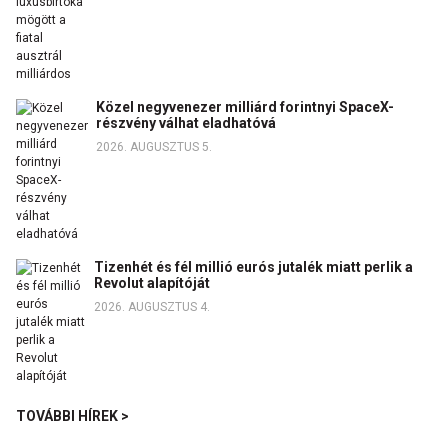
Közel negyvenezer milliárd forintnyi SpaceX-
részvény válhat eladhatóvá
2026. AUGUSZTUS 5.
Tizenhét és fél millió eurós jutalék miatt perlik a
Revolut alapítóját
2026. AUGUSZTUS 4.
TOVÁBBI HÍREK >