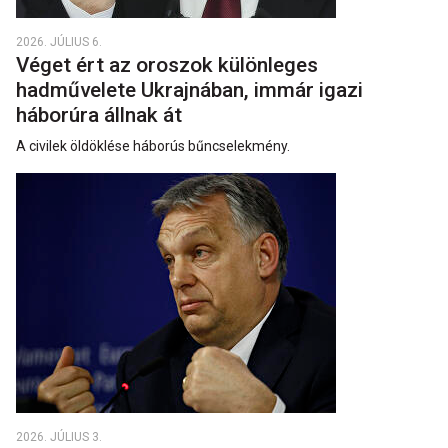
2026. JÚLIUS 6.
Véget ért az oroszok különleges
hadművelete Ukrajnában, immár igazi
háborúra állnak át
A civilek öldöklése háborús bűncselekmény.
2026. JÚLIUS 3.