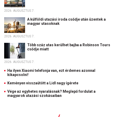
2026. AUGUSZTUS 7.
A külföldi utazási iroda csődje után üzentek a
magyar utasoknak
2026. AUGUSZTUS 7.
Több száz utas kerülhet bajba a Robinson Tours
csődje miatt
2026. AUGUSZTUS 7.
Ha ilyen Xiaomi telefonja van, ezt érdemes azonnal
kikapcsolni!
Keményen visszaütött a Lidl nagy ígérete
Vége az egyhetes nyaralásnak? Meglepő fordulat a
magyarok utazási szokásaiban