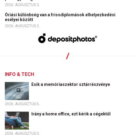
2026. AUGUSZTUS 3.
Óriási különbség van a frissdiplomások elhelyezkedési
esélyei között
2026. AUGUSZTUS 2.
INFO & TECH
Esik a memóriaszektor sztárrészvénye
2026. AUGUSZTUS 6.
Irány a home office, ezt kérik a cégektől
2026. AUGUSZTUS 3.