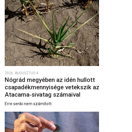
2026. AUGUSZTUS 4.
Nógrád megyében az idén hullott
csapadékmennyisége vetekszik az
Atacama‑sivatag számaival
Erre senki nem számított.