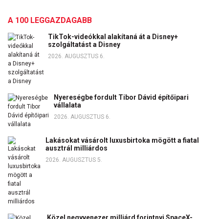
A 100 LEGGAZDAGABB
TikTok-videókkal alakítaná át a Disney+
szolgáltatást a Disney
2026. AUGUSZTUS 6.
Nyereségbe fordult Tibor Dávid építőipari
vállalata
2026. AUGUSZTUS 6.
Lakásokat vásárolt luxusbirtoka mögött a fiatal
ausztrál milliárdos
2026. AUGUSZTUS 5.
Közel negyvenezer milliárd forintnyi SpaceX-