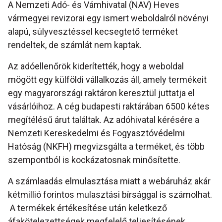
A Nemzeti Adó- és Vámhivatal (NAV) Heves
vármegyei revizorai egy ismert weboldalról növényi
alapú, súlyvesztéssel kecsegtető terméket
rendeltek, de számlát nem kaptak.
Az adóellenőrök kiderítették, hogy a weboldal
mögött egy külföldi vállalkozás áll, amely termékeit
egy magyarországi raktáron keresztül juttatja el
vásárlóihoz. A cég budapesti raktárában 6500 kétes
megítélésű árut találtak. Az adóhivatal kérésére a
Nemzeti Kereskedelmi és Fogyasztóvédelmi
Hatóság (NKFH) megvizsgálta a terméket, és több
szempontból is kockázatosnak minősítette.
A számlaadás elmulasztása miatt a webáruház akár
kétmillió forintos mulasztási bírsággal is számolhat.
A termékek értékesítése után keletkező
áfakötelezettségek megfelelő teljesítésének