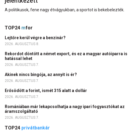
jelentkezett
A politikusok, fene nagy étvágyukban, a sportot is bekebelezték.
TOP24
m
for
Lejtőre kerül végre a benzinár?
2026. AUGUSZTUS 8.
Rekordot döntött a német export, és ez a magyar autóiparra is
hatással lehet
2026. AUGUSZTUS 7.
Akinek nincs bingója, az annyit is ér?
2026. AUGUSZTUS 7.
Erősödött a forint, ismét 315 alatt a dollár
2026. AUGUSZTUS 7.
Romániában már lekapcsolhatja a nagy ipari fogyasztókat az
áramszolgáltató
2026. AUGUSZTUS 7.
TOP24
privátbankár