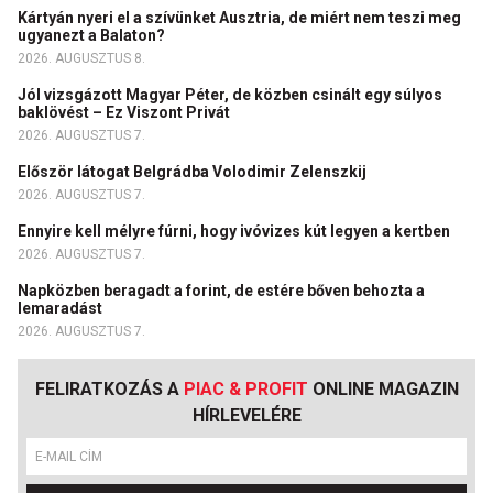
Kártyán nyeri el a szívünket Ausztria, de miért nem teszi meg
ugyanezt a Balaton?
2026. AUGUSZTUS 8.
Jól vizsgázott Magyar Péter, de közben csinált egy súlyos
baklövést – Ez Viszont Privát
2026. AUGUSZTUS 7.
Először látogat Belgrádba Volodimir Zelenszkij
2026. AUGUSZTUS 7.
Ennyire kell mélyre fúrni, hogy ivóvizes kút legyen a kertben
2026. AUGUSZTUS 7.
Napközben beragadt a forint, de estére bőven behozta a
lemaradást
2026. AUGUSZTUS 7.
FELIRATKOZÁS A
PIAC & PROFIT
ONLINE MAGAZIN
HÍRLEVELÉRE