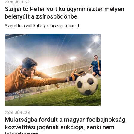
2026. JÚLIUS 2.
Szijjártó Péter volt külügyminiszter mélyen
belenyúlt a zsírosbödönbe
Szerette a volt külügyminiszter a luxust.
2026. JÚNIUS 6.
Mulatságba fordult a magyar focibajnokság
közvetítési jogának aukciója, senki nem