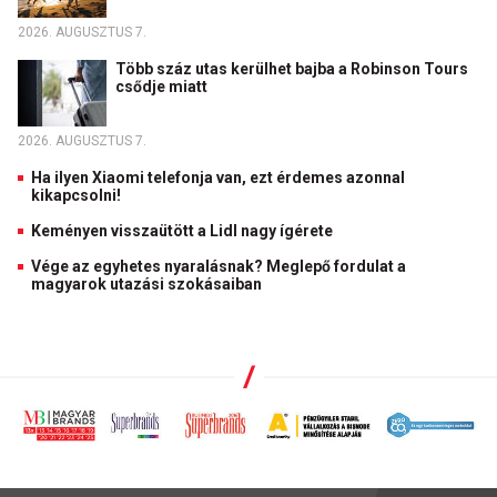
2026. AUGUSZTUS 7.
Több száz utas kerülhet bajba a Robinson Tours
csődje miatt
2026. AUGUSZTUS 7.
Ha ilyen Xiaomi telefonja van, ezt érdemes azonnal
kikapcsolni!
Keményen visszaütött a Lidl nagy ígérete
Vége az egyhetes nyaralásnak? Meglepő fordulat a
magyarok utazási szokásaiban