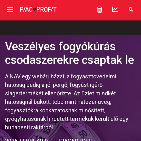
Veszélyes fogyókúrás
csodaszerekre csaptak le
A NAV egy webáruházat, a fogyasztóvédelmi
hatóság pedig a jól pörgő, fogyást ígérő
slágertermékét ellenőrizte. Az üzlet mindkét
hatóságnál bukott: több mint hatezer üveg,
fogyasztókra kockázatosnak minősített,
gyógyhatásúnak hirdetett termékük került elő egy
budapesti raktárból.
2026. FEBRUÁR 9.
PIAC&PROFIT