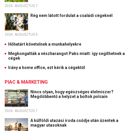
2026. AUGUSZTUS 7.
Rég nem látott fordulat a családi cégeknél
2026. AUGUSZTUS 5.
Hőhatárt követelnek a munkahelyekre
Megkongatták a vészharangot Paks miatt: így segíthetnek a
cégek
Irány a home office, ezt kérik a cégektől
PIAC & MARKETING
Nincs olyan, hogy egészséges élelmiszer?
Megdöbbentő a helyzet a boltok polcain
2026. AUGUSZTUS 7.
A külföldi utazási iroda csődje után üzentek a
magyar utasoknak