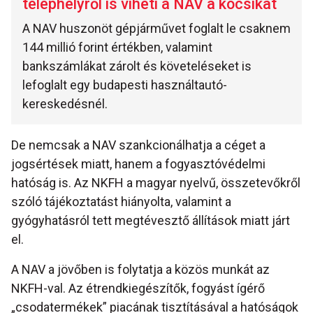
telephelyről is viheti a NAV a kocsikat
A NAV huszonöt gépjárművet foglalt le csaknem
144 millió forint értékben, valamint
bankszámlákat zárolt és követeléseket is
lefoglalt egy budapesti használtautó-
kereskedésnél.
De nemcsak a NAV szankcionálhatja a céget a
jogsértések miatt, hanem a fogyasztóvédelmi
hatóság is. Az NKFH a magyar nyelvű, összetevőkről
szóló tájékoztatást hiányolta, valamint a
gyógyhatásról tett megtévesztő állítások miatt járt
el.
A NAV a jövőben is folytatja a közös munkát az
NKFH-val. Az étrendkiegészítők, fogyást ígérő
„csodatermékek” piacának tisztításával a hatóságok