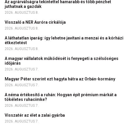
Az agrárválságra tekintettel hamarabb és több pénzhet
juthatnak a gazdák
2026. AUGUSZTUS 8.
Visszalő a NER Auróra cirkálója
2026. AUGUSZTUS 8.
A láthatatlan iparág: így lehetne javítani a menzai és a kórházi
étkeztetést
2026. AUGUSZTUS 8.
A magyar vállalatok működését is fenyegeti a szélsőséges
időjárás
2026. AUGUSZTUS 7.
Magyar Péter szerint ezt hagyta hátra az Orbán-kormány
2026. AUGUSZTUS 7.
A néma értékesítő a ruhán: Hogyan épít prémium márkát a
tökéletes ruhacímke?
2026. AUGUSZTUS 7.
Visszatér az élet a zalai gyárba
2026. AUGUSZTUS 7.