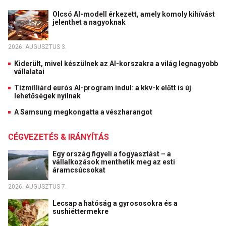
Olcsó AI-modell érkezett, amely komoly kihívást
jelenthet a nagyoknak
2026. AUGUSZTUS 3.
Kiderült, mivel készülnek az AI-korszakra a világ legnagyobb
vállalatai
Tízmilliárd eurós AI-program indul: a kkv-k előtt is új
lehetőségek nyílnak
A Samsung megkongatta a vészharangot
CÉGVEZETÉS & IRÁNYÍTÁS
Egy ország figyeli a fogyasztást – a
vállalkozások menthetik meg az esti
áramcsúcsokat
2026. AUGUSZTUS 7.
Lecsap a hatóság a gyrososokra és a
sushiéttermekre