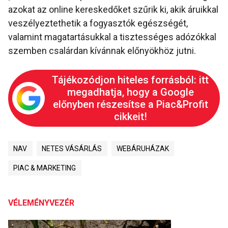
azokat az online kereskedőket szűrik ki, akik áruikkal
veszélyeztethetik a fogyasztók egészségét,
valamint magatartásukkal a tisztességes adózókkal
szemben csalárdan kívánnak előnyökhöz jutni.
Tájékozódjon hiteles forrásból: itt
megadhatja, hogy a Google
előnyben részesítse a Piac&Profit
cikkeit!
NAV
NETES VÁSÁRLÁS
WEBÁRUHÁZAK
PIAC & MARKETING
VÉLEMÉNYVEZÉR