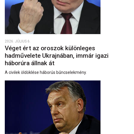
2026. JÚLIUS 6.
Véget ért az oroszok különleges
hadművelete Ukrajnában, immár igazi
háborúra állnak át
A civilek öldöklése háborús bűncselekmény.