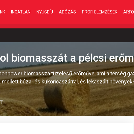
INK
INGATLAN
NYUGDÍJ
ADÓZÁS
PROFI ELEMZÉSEK
ÁRFO
rol biomasszát a pélcsi erő
nonpower biomassza tüzelésű erőműve, ami a térség gaz
ellett búza- és kukoricaszárral, és lekaszált növényekkel
T