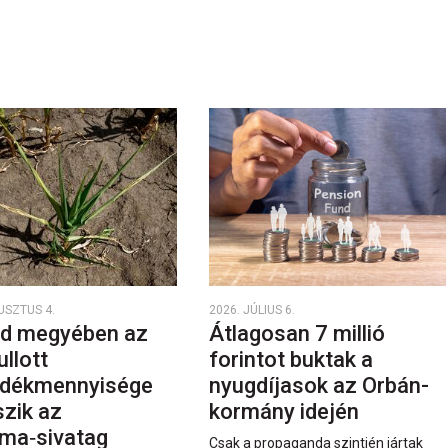
USZTUS 4.
2026. JÚLIUS 6.
d megyében az
Átlagosan 7 millió
ullott
forintot buktak a
dékmennyisége
nyugdíjasok az Orbán-
szik az
kormány idején
ma‑sivatag
Csak a propaganda szintjén jártak