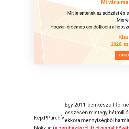
Mi vár a ma
Mit jelentenek az adózási és 
Merre 
Hogyan érdemes gondolkodni a hosszú 
Klas
2026. s
FOGL
Egy 2011-ben készült felmé
összesen mintegy hétmillió
Kép:PParchív
ekkora mennyiségből harmin
blokkját (
a beruházásról itt olvashat bőv