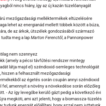
agból nincs hiány, így az új kazán tüzelőanyagát
szárú mezőgazdasági melléktermékek eltüzelésére
nyaga lehet az energianád mellett többek között a búza,
zára, de az árkok, útszélek gondozásából származó
- tudta meg a lap
Marton Ferenctől
, a Pannonpower
atilag nem szennyez
okk (amely a pécsi távfűtési rendszer mintegy
dát látja majd el) széndioxid-semleges technológiát
l, hiszen a felhasznált mezőgazdasági
ermékekből az égetés során csupán annyi széndioxid
l fel, amennyit a növény a növekedése során előzőleg
t. - Az így levegőbe kerülő gázt pedig a következő évi
jra megköti, ami azt jelenti, hogy a biomassza-tüzelés
y tudunk energiát előállítani, hogy azzal nem juttatunk