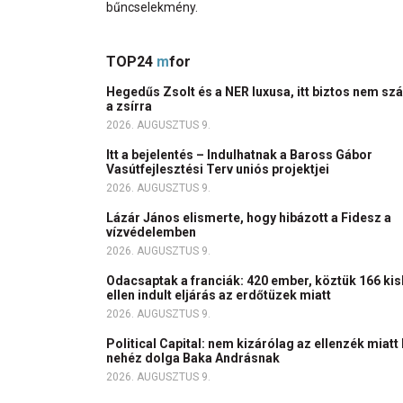
bűncselekmény.
TOP24
m
for
Hegedűs Zsolt és a NER luxusa, itt biztos nem szál
a zsírra
2026. AUGUSZTUS 9.
Itt a bejelentés – Indulhatnak a Baross Gábor
Vasútfejlesztési Terv uniós projektjei
2026. AUGUSZTUS 9.
Lázár János elismerte, hogy hibázott a Fidesz a
vízvédelemben
2026. AUGUSZTUS 9.
Odacsaptak a franciák: 420 ember, köztük 166 ki
ellen indult eljárás az erdőtüzek miatt
2026. AUGUSZTUS 9.
Political Capital: nem kizárólag az ellenzék miatt
nehéz dolga Baka Andrásnak
2026. AUGUSZTUS 9.