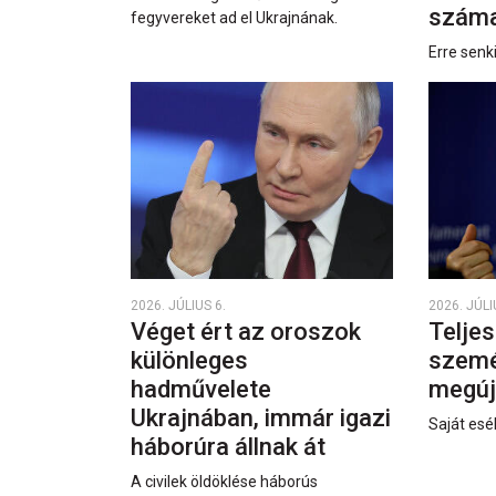
száma
fegyvereket ad el Ukrajnának.
Erre senk
2026. JÚLIUS 6.
2026. JÚLI
Véget ért az oroszok
Teljes
különleges
személ
hadművelete
megúj
Ukrajnában, immár igazi
Saját esél
háborúra állnak át
A civilek öldöklése háborús