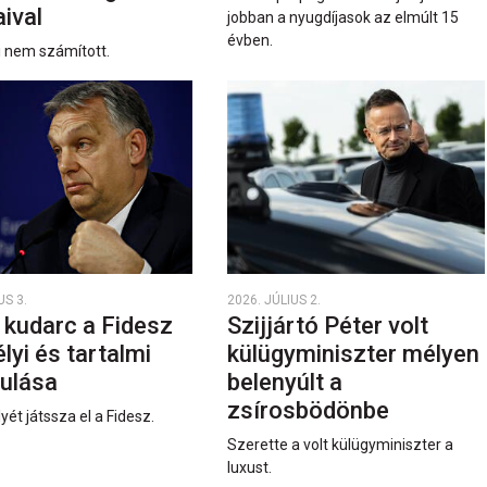
ival
jobban a nyugdíjasok az elmúlt 15
évben.
i nem számított.
US 3.
2026. JÚLIUS 2.
 kudarc a Fidesz
Szijjártó Péter volt
yi és tartalmi
külügyminiszter mélyen
ulása
belenyúlt a
zsírosbödönbe
yét játssza el a Fidesz.
Szerette a volt külügyminiszter a
luxust.