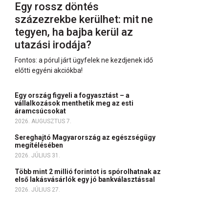
Egy rossz döntés
százezrekbe kerülhet: mit ne
tegyen, ha bajba kerül az
utazási irodája?
Fontos: a pórul járt ügyfelek ne kezdjenek idő
előtti egyéni akciókba!
Egy ország figyeli a fogyasztást – a
vállalkozások menthetik meg az esti
áramcsúcsokat
2026. AUGUSZTUS 7.
Sereghajtó Magyarország az egészségügy
megítélésében
2026. JÚLIUS 31.
Több mint 2 millió forintot is spórolhatnak az
első lakásvásárlók egy jó bankválasztással
2026. JÚLIUS 27.