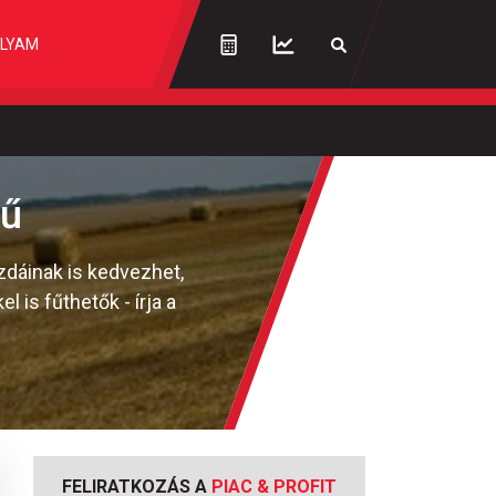
LYAM
mű
dáinak is kedvezhet,
 is fűthetők - írja a
FELIRATKOZÁS A
PIAC & PROFIT