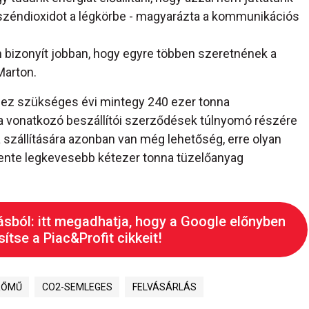
 széndioxidot a légkörbe - magyarázta a kommunikációs
m bizonyít jobban, hogy egyre többen szeretnének a
Marton.
hez szükséges évi mintegy 240 ezer tonna
 vonatkozó beszállítói szerződések túlnyomó részére
a szállítására azonban van még lehetőség, erre olyan
vente legkevesebb kétezer tonna tüzelőanyag
ásból: itt megadhatja, hogy a Google előnyben
ítse a Piac&Profit cikkeit!
RŐMŰ
CO2-SEMLEGES
FELVÁSÁRLÁS