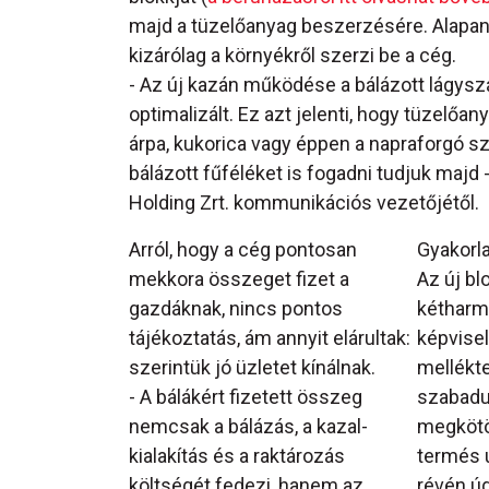
majd a tüzelőanyag beszerzésére. Alapany
kizárólag a környékről szerzi be a cég.
- Az új kazán működése a bálázott lágy
optimalizált. Ez azt jelenti, hogy tüzelőa
árpa, kukorica vagy éppen a napraforgó s
bálázott fűféléket is fogadni tudjuk majd 
Holding Zrt. kommunikációs vezetőjétől.
Arról, hogy a cég pontosan
Gyakorl
mekkora összeget fizet a
Az új bl
gazdáknak, nincs pontos
kétharma
tájékoztatás, ám annyit elárultak:
képvise
szerintük jó üzletet kínálnak.
mellékt
- A bálákért fizetett összeg
szabadu
nemcsak a bálázás, a kazal-
megkötöt
kialakítás és a raktározás
termés ú
költségét fedezi, hanem az
révén úg