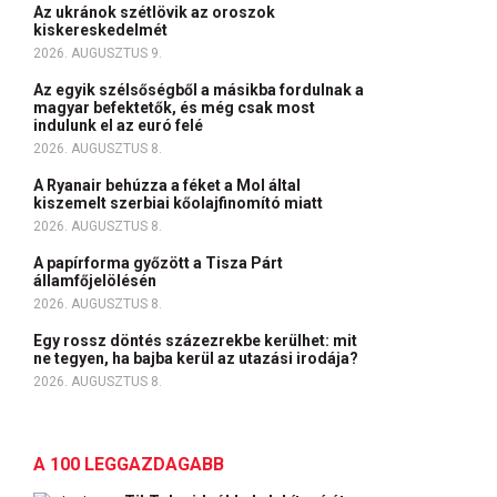
Az ukránok szétlövik az oroszok
kiskereskedelmét
2026. AUGUSZTUS 9.
Az egyik szélsőségből a másikba fordulnak a
magyar befektetők, és még csak most
indulunk el az euró felé
2026. AUGUSZTUS 8.
A Ryanair behúzza a féket a Mol által
kiszemelt szerbiai kőolajfinomító miatt
2026. AUGUSZTUS 8.
A papírforma győzött a Tisza Párt
államfőjelölésén
2026. AUGUSZTUS 8.
Egy rossz döntés százezrekbe kerülhet: mit
ne tegyen, ha bajba kerül az utazási irodája?
2026. AUGUSZTUS 8.
A 100 LEGGAZDAGABB