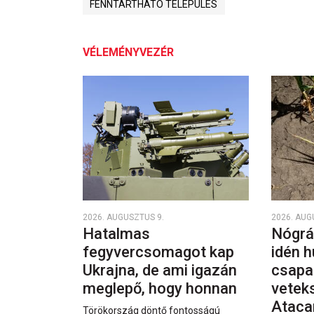
FENNTARTHATÓ TELEPÜLÉS
VÉLEMÉNYVEZÉR
2026. AUGUSZTUS 9.
2026. AUG
Hatalmas
Nógrá
fegyvercsomagot kap
idén h
Ukrajna, de ami igazán
csapa
meglepő, hogy honnan
vetek
Ataca
Törökország döntő fontosságú