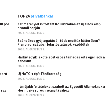
TOP24
privátbankár
lt por
Két merénylet is történt Kolumbiában az új elnök első
hivatali napján
2026. AUGUSZTUS 9.
Szándékos gyújtogatás áll több erdőtűz hátterében?
Franciaországban letartóztatások kezdődtek
2026. AUGUSZTUS 9.
Harkiv egyik lakótelepét orosz támadás érte éjjel, sok a
sebesült
2026. AUGUSZTUS 9.
skorú
Új NATO-t épít Törökország
2026. AUGUSZTUS 9.
Irán újabb feltételeket szabott az Egyesült Államoknak a
 lesz
Hormuzi-szoros megnyitásához
2026. AUGUSZTUS 9.