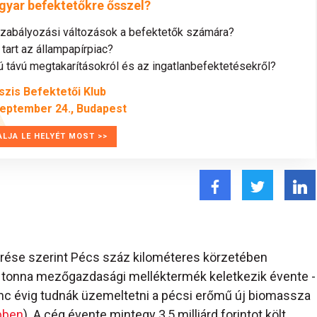
gyar befektetőkre ősszel?
szabályozási változások a befektetők számára?
tart az állampapírpiac?
távú megtakarításokról és az ingatlanbefektetésekről?
szis Befektetői Klub
zeptember 24., Budapest
ALJA LE HELYÉT MOST >>
rése szerint Pécs száz kilométeres körzetében
 tonna mezőgazdasági melléktermék keletkezik évente -
c évig tudnák üzemeltetni a pécsi erőmű új biomassza
ebben
). A cég évente mintegy 3,5 milliárd forintot költ