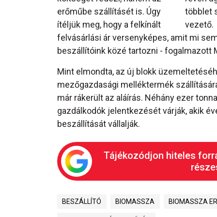
erőműbe szállításét is. Úgy
többlet
ítéljük meg, hogy a felkínált
vezető.
felvásárlási ár versenyképes, amit mi se
beszállítóink közé tartozni - fogalmazott 
Mint elmondta, az új blokk üzemeltetésé
mezőgazdasági melléktermék szállítására
már rákerült az aláírás. Néhány ezer tonn
gazdálkodók jelentkezését várják, akik é
beszállítását vállalják.
Tájékozódjon hiteles forr
részes
BESZÁLLÍTÓ
BIOMASSZA
BIOMASSZA E