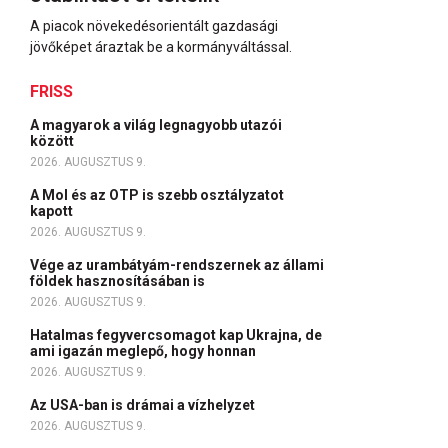
A piacok növekedésorientált gazdasági
jövőképet áraztak be a kormányváltással.
FRISS
A magyarok a világ legnagyobb utazói
között
2026. AUGUSZTUS 9.
A Mol és az OTP is szebb osztályzatot
kapott
2026. AUGUSZTUS 9.
Vége az urambátyám-rendszernek az állami
földek hasznosításában is
2026. AUGUSZTUS 9.
Hatalmas fegyvercsomagot kap Ukrajna, de
ami igazán meglepő, hogy honnan
2026. AUGUSZTUS 9.
Az USA-ban is drámai a vízhelyzet
2026. AUGUSZTUS 9.