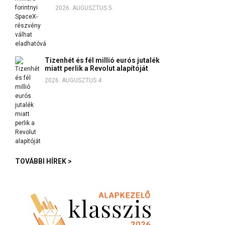
2026. AUGUSZTUS 5.
Tizenhét és fél millió eurós jutalék
miatt perlik a Revolut alapítóját
2026. AUGUSZTUS 4.
TOVÁBBI HÍREK >