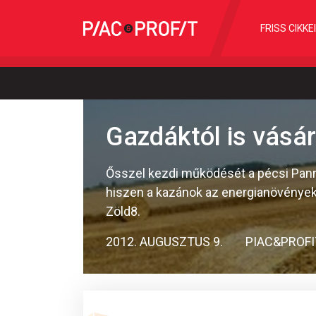
FRISS CIKKE
Gazdáktól is vásá
Ősszel kezdi működését a pécsi Pan
hiszen a kazánok az energianövények m
Zöld8.
2012. AUGUSZTUS 9.
PIAC&PROFI