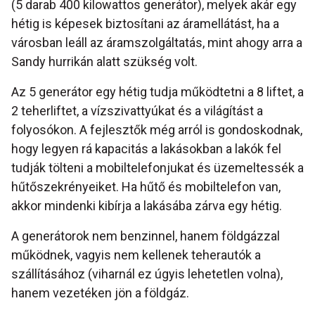
(5 darab 400 kilowattos generátor), melyek akár egy
hétig is képesek biztosítani az áramellátást, ha a
városban leáll az áramszolgáltatás, mint ahogy arra a
Sandy hurrikán alatt szükség volt.
Az 5 generátor egy hétig tudja működtetni a 8 liftet, a
2 teherliftet, a vízszivattyúkat és a világítást a
folyosókon. A fejlesztők még arról is gondoskodnak,
hogy legyen rá kapacitás a lakásokban a lakók fel
tudják tölteni a mobiltelefonjukat és üzemeltessék a
hűtőszekrényeiket. Ha hűtő és mobiltelefon van,
akkor mindenki kibírja a lakásába zárva egy hétig.
A generátorok nem benzinnel, hanem földgázzal
működnek, vagyis nem kellenek teherautók a
szállításához (viharnál ez úgyis lehetetlen volna),
hanem vezetéken jön a földgáz.