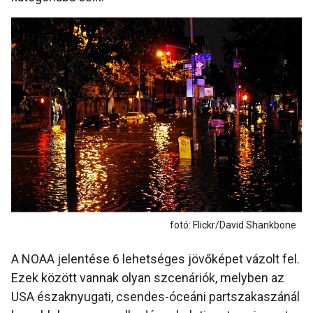
fotó: Flickr/David Shankbone
A NOAA jelentése 6 lehetséges jövőképet vázolt fel.
Ezek között vannak olyan szcenáriók, melyben az
USA északnyugati, csendes-óceáni partszakaszánál