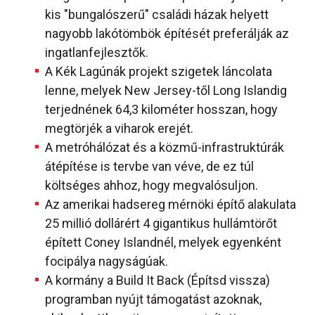
kis "bungalószerű" családi házak helyett
nagyobb lakótömbök építését preferálják az
ingatlanfejlesztők.
A Kék Lagúnák projekt szigetek láncolata
lenne, melyek New Jersey-től Long Islandig
terjednének 64,3 kilométer hosszan, hogy
megtörjék a viharok erejét.
A metróhálózat és a közmű-infrastruktúrák
átépítése is tervbe van véve, de ez túl
költséges ahhoz, hogy megvalósuljon.
Az amerikai hadsereg mérnöki építő alakulata
25 millió dollárért 4 gigantikus hullámtörőt
épített Coney Islandnél, melyek egyenként
focipálya nagyságúak.
A kormány a Build It Back (Építsd vissza)
programban nyújt támogatást azoknak,