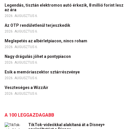
Legendás, tisztán elektromos autó érkezik, 8 millió forint lesz
az ára
2026. AUGUSZTUS 6.
Az OTP rendületlenül terjeszkedik
2026. AUGUSZTUS 6.
Meglepetés az albérletpiacon, nincs roham
2026. AUGUSZTUS 6.
Nagy drágulás jöhet a pontypiacon
2026. AUGUSZTUS 6.
Esik a memóriaszektor sztárrészvénye
2026. AUGUSZTUS 6.
Veszteséges a WizzAir
2026. AUGUSZTUS 6.
A 100 LEGGAZDAGABB
TikTok-videókkal alakítaná át a Disney+