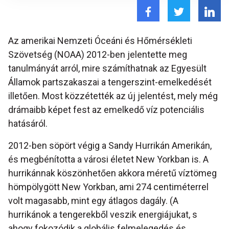
Az amerikai Nemzeti Óceáni és Hőmérsékleti
Szövetség (NOAA) 2012-ben jelentette meg
tanulmányát arról, mire számíthatnak az Egyesült
Államok partszakaszai a tengerszint-emelkedését
illetően. Most közzétették az új jelentést, mely még
drámaibb képet fest az emelkedő víz potenciális
hatásáról.
2012-ben söpört végig a Sandy Hurrikán Amerikán,
és megbénította a városi életet New Yorkban is. A
hurrikánnak köszönhetően akkora méretű víztömeg
hömpölygött New Yorkban, ami 274 centiméterrel
volt magasabb, mint egy átlagos dagály. (A
hurrikánok a tengerekből veszik energiájukat, s
ahogy fokozódik a globális felmelegedés és