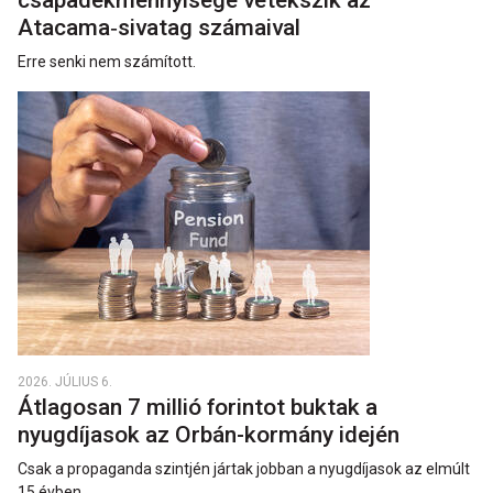
csapadékmennyisége vetekszik az
Atacama‑sivatag számaival
Erre senki nem számított.
2026. JÚLIUS 6.
Átlagosan 7 millió forintot buktak a
nyugdíjasok az Orbán-kormány idején
Csak a propaganda szintjén jártak jobban a nyugdíjasok az elmúlt
15 évben.