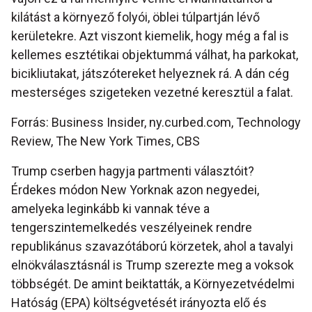
kilátást a környező folyói, öblei túlpartján lévő
kerületekre. Azt viszont kiemelik, hogy még a fal is
kellemes esztétikai objektummá válhat, ha parkokat,
bicikliutakat, játszótereket helyeznek rá. A dán cég
mesterséges szigeteken vezetné keresztül a falat.
Forrás: Business Insider, ny.curbed.com, Technology
Review, The New York Times, CBS
Trump cserben hagyja partmenti választóit?
Érdekes módon New Yorknak azon negyedei,
amelyeka leginkább ki vannak téve a
tengerszintemelkedés veszélyeinek rendre
republikánus szavazótáború körzetek, ahol a tavalyi
elnökválasztásnál is Trump szerezte meg a voksok
többségét. De amint beiktatták, a Környezetvédelmi
Hatóság (EPA) költségvetését irányozta elő és