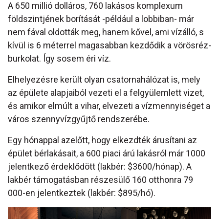
A 650 millió dolláros, 760 lakásos komplexum
földszintjének borítását -például a lobbiban- már
nem fával oldották meg, hanem kővel, ami vízálló, s
kívül is 6 méterrel magasabban kezdődik a vörösréz-
burkolat. Így sosem éri víz.
Elhelyezésre került olyan csatornahálózat is, mely
az épülete alapjaiból vezeti el a felgyülemlett vizet,
és amikor elmúlt a vihar, elvezeti a vízmennyiséget a
város szennyvízgyűjtő rendszerébe.
Egy hónappal azelőtt, hogy elkezdték árusítani az
épület bérlakásait, a 600 piaci árú lakásról már 1000
jelentkező érdeklődött (lakbér: $3600/hónap). A
lakbér támogatásban részesülő 160 otthonra 79
000-en jelentkeztek (lakbér: $895/hó).