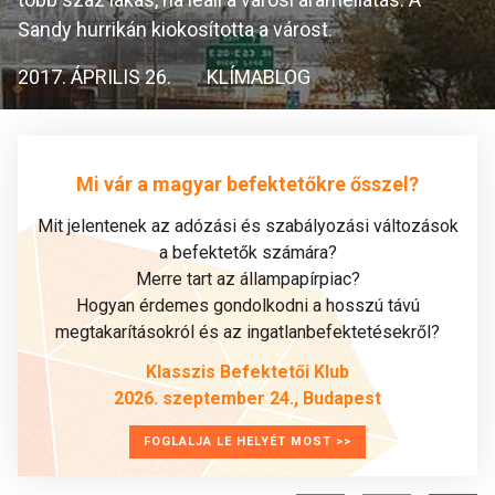
Sandy hurrikán kiokosította a várost.
2017. ÁPRILIS 26.
KLÍMABLOG
Mi vár a magyar befektetőkre ősszel?
Mit jelentenek az adózási és szabályozási változások
a befektetők számára?
Merre tart az állampapírpiac?
Hogyan érdemes gondolkodni a hosszú távú
megtakarításokról és az ingatlanbefektetésekről?
Klasszis Befektetői Klub
2026. szeptember 24., Budapest
FOGLALJA LE HELYÉT MOST >>