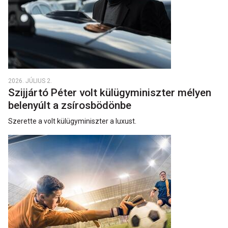
2026. JÚLIUS 2.
Szijjártó Péter volt külügyminiszter mélyen
belenyúlt a zsírosbödönbe
Szerette a volt külügyminiszter a luxust.