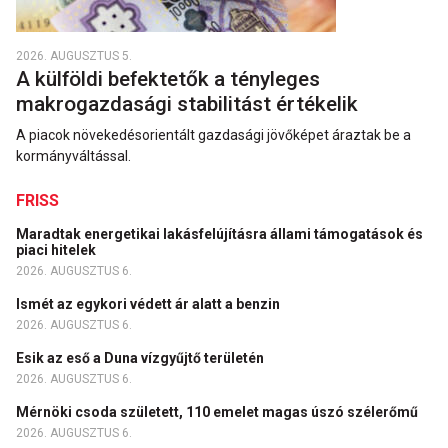
2026. AUGUSZTUS 5.
A külföldi befektetők a tényleges
makrogazdasági stabilitást értékelik
A piacok növekedésorientált gazdasági jövőképet áraztak be a
kormányváltással.
FRISS
Maradtak energetikai lakásfelújításra állami támogatások és
piaci hitelek
2026. AUGUSZTUS 6.
Ismét az egykori védett ár alatt a benzin
2026. AUGUSZTUS 6.
Esik az eső a Duna vízgyűjtő területén
2026. AUGUSZTUS 6.
Mérnöki csoda született, 110 emelet magas úszó szélerőmű
2026. AUGUSZTUS 6.