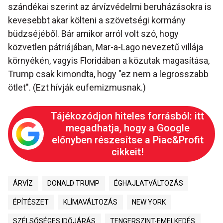
szándékai szerint az árvízvédelmi beruházásokra is
kevesebbt akar költeni a szövetségi kormány
büdzséjéből. Bár amikor arról volt szó, hogy
közvetlen pátriájában, Mar-a-Lago nevezetű villája
környékén, vagyis Floridában a közutak magasítása,
Trump csak kimondta, hogy "ez nem a legrosszabb
ötlet". (Ezt hívják eufemizmusnak.)
Tájékozódjon hiteles forrásból: itt
megadhatja, hogy a Google
előnyben részesítse a Piac&Profit
cikkeit!
ÁRVÍZ
DONALD TRUMP
ÉGHAJLATVÁLTOZÁS
ÉPÍTÉSZET
KLÍMAVÁLTOZÁS
NEW YORK
SZÉLSŐSÉGES IDŐJÁRÁS
TENGERSZINT-EMELKEDÉS