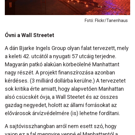
Fotó: Flickr/Tanenhaus
Óvni a Wall Streetet
A dán Bjarke Ingels Group olyan falat tervezett, mely
a keleti 42. utcától a nyugati 57 utcáig terjedne.
Magyarán patkó alakúan körbeölelné Manhattant
nagy részét. A projekt finanszírozása azonban
kérdéses. (3 milliárd dollárba kerülne.) A tervezetet
sok kritika érte amiatt, hogy alapvetően Manhattan
alsó csücskét óvja, a Wall Steetet és az összes
gazdag negyedet, holott az állami forrásokat az
elővárosok árvízvédelmére (is) lehetne fordítani.
A sajtóvisszhangban arról nem esett szó, hogy
vajon ez a fal mennyire venné el Manhattantól a