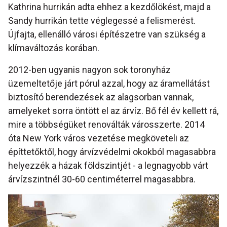
Kathrina hurrikán adta ehhez a kezdőlökést, majd a
Sandy hurrikán tette véglegessé a felismerést.
Újfajta, ellenálló városi építészetre van szükség a
klímaváltozás korában.
2012-ben ugyanis nagyon sok toronyház
üzemeltetője járt pórul azzal, hogy az áramellátást
biztosító berendezések az alagsorban vannak,
amelyeket sorra öntött el az árvíz. Bő fél év kellett rá,
mire a többségüket renoválták városszerte. 2014
óta New York város vezetése megköveteli az
építtetőktől, hogy árvízvédelmi okokból magasabbra
helyezzék a házak földszintjét - a legnagyobb várt
árvízszintnél 30-60 centiméterrel magasabbra.