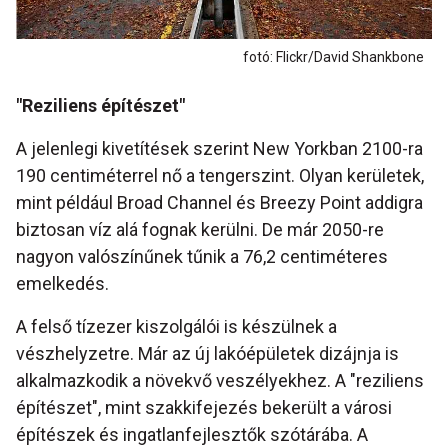
fotó: Flickr/David Shankbone
"Reziliens építészet"
A jelenlegi kivetítések szerint New Yorkban 2100-ra
190 centiméterrel nő a tengerszint. Olyan kerületek,
mint például Broad Channel és Breezy Point addigra
biztosan víz alá fognak kerülni. De már 2050-re
nagyon valószínűnek tűnik a 76,2 centiméteres
emelkedés.
A felső tízezer kiszolgálói is készülnek a
vészhelyzetre. Már az új lakóépületek dizájnja is
alkalmazkodik a növekvő veszélyekhez. A "reziliens
építészet", mint szakkifejezés bekerült a városi
építészek és ingatlanfejlesztők szótárába. A