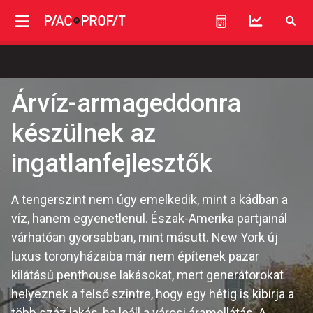
Árvíz-armageddonra
készülnek az
ingatlanfejlesztők
A tengerszint nem úgy emelkedik, mint a kádban a
víz, hanem egyenetlenül. Észak-Amerika partjainál
várhatóan gyorsabban, mint másutt. New York új
luxus toronyházaiba már nem építenek pazar
kilátású penthouse lakásokat, mert generátorokat
helyeznek a felső szintre, hogy egy hétig is kibírja a
több száz lakás, ha leáll a városi áramellátás. A