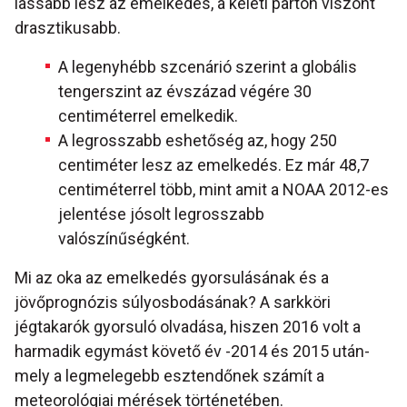
lassabb lesz az emelkedés, a keleti parton viszont
drasztikusabb.
A legenyhébb szcenárió szerint a globális
tengerszint az évszázad végére 30
centiméterrel emelkedik.
A legrosszabb eshetőség az, hogy 250
centiméter lesz az emelkedés. Ez már 48,7
centiméterrel több, mint amit a NOAA 2012-es
jelentése jósolt legrosszabb
valószínűségként.
Mi az oka az emelkedés gyorsulásának és a
jövőprognózis súlyosbodásának? A sarkköri
jégtakarók gyorsuló olvadása, hiszen 2016 volt a
harmadik egymást követő év -2014 és 2015 után-
mely a legmelegebb esztendőnek számít a
meteorológiai mérések történetében.