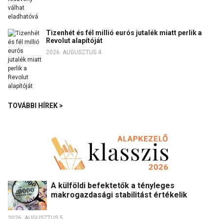
Tizenhét és fél millió eurós jutalék miatt perlik a
Revolut alapítóját
2026. AUGUSZTUS 4.
TOVÁBBI HÍREK >
A külföldi befektetők a tényleges
makrogazdasági stabilitást értékelik
2026. AUGUSZTUS 5.