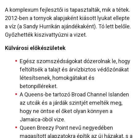
A komplexum fejlesztői is tapasztalták, mik a tétek.
2012-ben a tornyok alapjaként kiásott lyukat ellepte
a víz (a Sandy Hurrikán ajándékaként). Tó lett belőle.
Győzhették kiszivattyúzni a vizet.
Külvárosi előkészületek
Egész szomszédságokat dózerolnak le, hogy
feltöltsék a talajt és árvízbiztos védőzónákat
létesítsenek, homokgátakat és
betonpilléreket.
A Queens-be tartozó Broad Channel Islanden
az utcák és a járdák szintjét emelték meg,
hogy ne öntse el őket olyan könnyen a
Jamaica-öböl vize.
Queen Breezy Point nevű negyedében
magasított alapzatokra építik az új házakat, s a