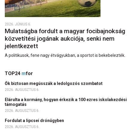
2026. JÚNIUS 6.
Mulatságba fordult a magyar focibajnokság
közvetítési jogának aukciója, senki nem
jelentkezett
A politikusok, fene nagy étvágyukban, a sportot is bekebelezték.
TOP24
m
for
Ők biztosan megússzák a ledolgozós szombatot
2026. AUGUSZTUS 6.
Elárulta a kormány, hogyan érkezik a 100 ezres iskolakezdési
támogatás
2026. AUGUSZTUS 6.
Fordulat a lipcsei drónügyben
2026. AUGUSZTUS 6.