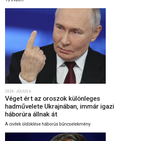
2026. JÚLIUS 6.
Véget ért az oroszok különleges
hadművelete Ukrajnában, immár igazi
háborúra állnak át
A civilek öldöklése háborús bűncselekmény.