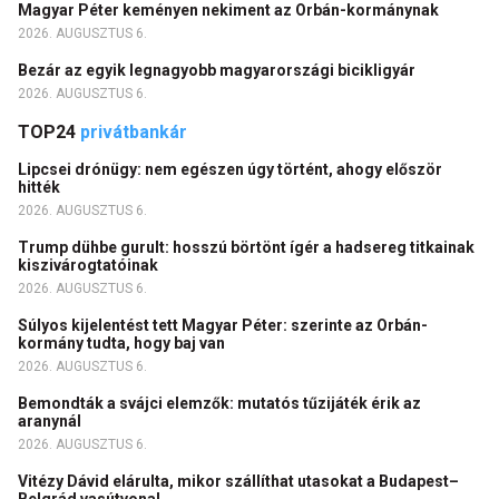
Magyar Péter keményen nekiment az Orbán-kormánynak
2026. AUGUSZTUS 6.
Bezár az egyik legnagyobb magyarországi bicikligyár
2026. AUGUSZTUS 6.
TOP24
privátbankár
Lipcsei drónügy: nem egészen úgy történt, ahogy először
hitték
2026. AUGUSZTUS 6.
Trump dühbe gurult: hosszú börtönt ígér a hadsereg titkainak
kiszivárogtatóinak
2026. AUGUSZTUS 6.
Súlyos kijelentést tett Magyar Péter: szerinte az Orbán-
kormány tudta, hogy baj van
2026. AUGUSZTUS 6.
Bemondták a svájci elemzők: mutatós tűzijáték érik az
aranynál
2026. AUGUSZTUS 6.
Vitézy Dávid elárulta, mikor szállíthat utasokat a Budapest–