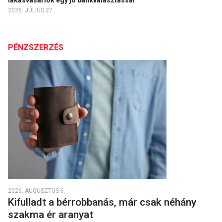
lakásvásárlók egy jó bankválasztással
2026. JÚLIUS 27.
PÉNZSZERZÉS
2026. AUGUSZTUS 6.
Kifulladt a bérrobbanás, már csak néhány
szakma ér aranyat