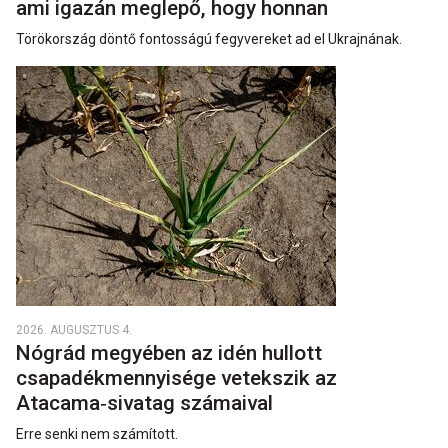
ami igazán meglepő, hogy honnan
Törökország döntő fontosságú fegyvereket ad el Ukrajnának.
2026. AUGUSZTUS 4.
Nógrád megyében az idén hullott
csapadékmennyisége vetekszik az
Atacama‑sivatag számaival
Erre senki nem számított.