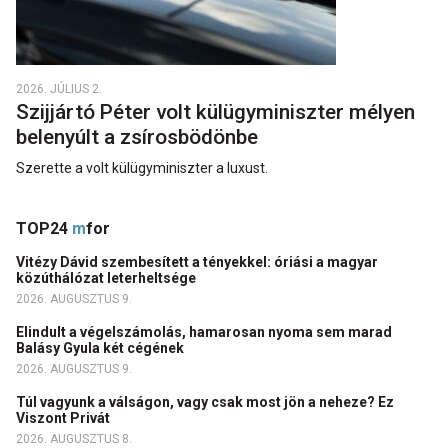
2026. JÚLIUS 2.
Szijjártó Péter volt külügyminiszter mélyen
belenyúlt a zsírosbödönbe
Szerette a volt külügyminiszter a luxust.
TOP24
m
for
Vitézy Dávid szembesített a tényekkel: óriási a magyar
közúthálózat leterheltsége
2026. AUGUSZTUS 9.
Elindult a végelszámolás, hamarosan nyoma sem marad
Balásy Gyula két cégének
2026. AUGUSZTUS 9.
Túl vagyunk a válságon, vagy csak most jön a neheze? Ez
Viszont Privát
2026. AUGUSZTUS 8.