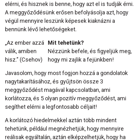
elérni, és hisznek is benne, hogy azt el is tudják érni.
A meggyőződésünk erősen befolyásolja azt, hogy
végül mennyire leszünk képesek kiaknázni a
bennünk lévő lehetőségeket.
„Az ember azzá
Mit tehetünk?
válik, amiben
Nézzünk befele, és figyeljük meg,
hisz.” (Csehov)
hogy mi zajlik a fejünkben!
Javasolom, hogy most fogjon hozzá a gondolatok
nagytakarításához, és gyűjtsön össze 3
meggyőződést magával kapcsolatban, ami
korlátozza, és 5 olyan pozitív meggyőződést, ami
segíthet elérni a legfontosabb céljait!
A korlátozó hiedelmekkel aztán több mindent
tehetünk, például megnézhetjük, hogy mennyire
reálisak egyáltalán, aztán elképzelhetjük, hogy ha