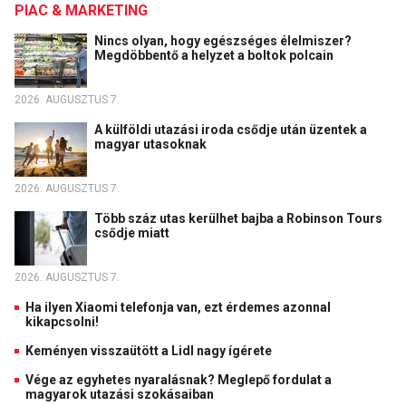
PIAC & MARKETING
Nincs olyan, hogy egészséges élelmiszer?
Megdöbbentő a helyzet a boltok polcain
2026. AUGUSZTUS 7.
A külföldi utazási iroda csődje után üzentek a
magyar utasoknak
2026. AUGUSZTUS 7.
Több száz utas kerülhet bajba a Robinson Tours
csődje miatt
2026. AUGUSZTUS 7.
Ha ilyen Xiaomi telefonja van, ezt érdemes azonnal
kikapcsolni!
Keményen visszaütött a Lidl nagy ígérete
Vége az egyhetes nyaralásnak? Meglepő fordulat a
magyarok utazási szokásaiban