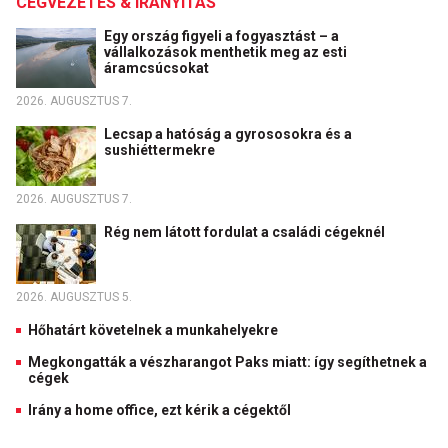
CÉGVEZETÉS & IRÁNYÍTÁS
Egy ország figyeli a fogyasztást – a
vállalkozások menthetik meg az esti
áramcsúcsokat
2026. AUGUSZTUS 7.
Lecsap a hatóság a gyrososokra és a
sushiéttermekre
2026. AUGUSZTUS 7.
Rég nem látott fordulat a családi cégeknél
2026. AUGUSZTUS 5.
Hőhatárt követelnek a munkahelyekre
Megkongatták a vészharangot Paks miatt: így segíthetnek a
cégek
Irány a home office, ezt kérik a cégektől