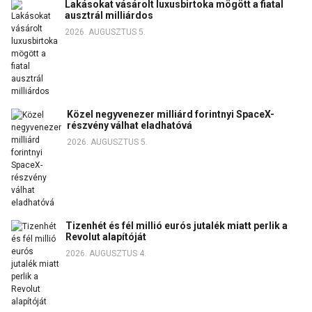
Lakásokat vásárolt luxusbirtoka mögött a fiatal
ausztrál milliárdos
2026. AUGUSZTUS 5.
Közel negyvenezer milliárd forintnyi SpaceX-
részvény válhat eladhatóvá
2026. AUGUSZTUS 5.
Tizenhét és fél millió eurós jutalék miatt perlik a
Revolut alapítóját
2026. AUGUSZTUS 4.