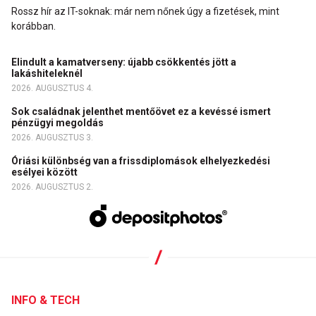
Rossz hír az IT-soknak: már nem nőnek úgy a fizetések, mint
korábban.
Elindult a kamatverseny: újabb csökkentés jött a
lakáshiteleknél
2026. AUGUSZTUS 4.
Sok családnak jelenthet mentőövet ez a kevéssé ismert
pénzügyi megoldás
2026. AUGUSZTUS 3.
Óriási különbség van a frissdiplomások elhelyezkedési
esélyei között
2026. AUGUSZTUS 2.
INFO & TECH