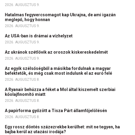
2026. AUGUSZTUS 9.
Hatalmas fegyvercsomagot kap Ukrajna, de ami igazán
meglepő, hogy honnan
2026. AUGUSZTUS 9.
Az USA-ban is drámai a vízhelyzet
2026. AUGUSZTUS 9.
Az ukránok szétlövik az oroszok kiskereskedelmét
2026. AUGUSZTUS 9.
Az egyik szélsőségből a másikba fordulnak a magyar
befektetők, és még csak most indulunk el az euró felé
2026. AUGUSZTUS 8.
A Ryanair behúzza a féket a Mol által kiszemelt szerbiai
kőolajfinomító miatt
2026. AUGUSZTUS 8.
A papírforma győzött a Tisza Párt államfőjelölésén
2026. AUGUSZTUS 8.
Egy rossz döntés százezrekbe kerülhet: mit ne tegyen, ha
bajba kerül az utazási irodája?