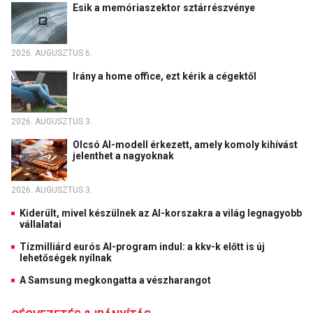
Esik a memóriaszektor sztárrészvénye
2026. AUGUSZTUS 6.
Irány a home office, ezt kérik a cégektől
2026. AUGUSZTUS 3.
Olcsó AI-modell érkezett, amely komoly kihívást
jelenthet a nagyoknak
2026. AUGUSZTUS 3.
Kiderült, mivel készülnek az AI-korszakra a világ legnagyobb
vállalatai
Tízmilliárd eurós AI-program indul: a kkv-k előtt is új
lehetőségek nyílnak
A Samsung megkongatta a vészharangot