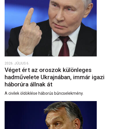
2026. JÚLIUS 6.
Véget ért az oroszok különleges
hadművelete Ukrajnában, immár igazi
háborúra állnak át
A civilek öldöklése háborús bűncselekmény.