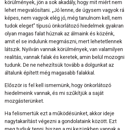
körülmények, jön a sok akadály, hogy mit miért nem
lehet megvalósítani. „Jó lenne, de úgysem vagyok rá
képes, nem vagyok elég jó, még tanulnom kell, nem
tudok eleget” típusú önkorlátozó hiedelmek gyakran
olyan magas falat húznak az álmaink és közénk,
amit el se indulunk megmászni, mert lehetetlennek
látszik. Nyilván vannak körülmények, van valamilyen
realitás, vannak falak és keretek, amin belül mozogni
tudunk. De ne nehezítsük tovább a dolgunkat az
általunk épített még magasabb falakkal.
Először is fel kell ismernünk, hogy önkorlátozó
hiedelmeink vannak, és mi szűkítjük a saját
mozgásterünket.
Ha felismertük ezt a működésünket, akkor ideje
nagytakarítást végezni a gondolataink között. Ezt
meg tudjuk tenni, hiszen a mi kezünkben vannak a