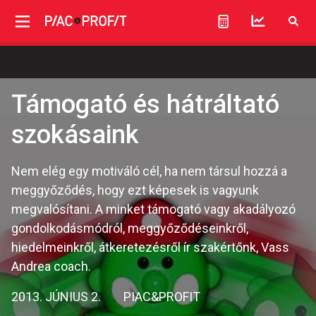
Támogató és hátráltató
szokásaink
Nem elég egy motiváló cél, ha nem társul hozzá a
meggyőződés, hogy ezt képesek is vagyunk
megvalósítani. A minket támogató vagy akadályozó
gondolkodásmódról, meggyőződéseinkről,
hiedelmeinkről, átkeretezésről ír szakértőnk, Vass
Andrea coach.
2013. JÚNIUS 2.
PIAC&PROFIT