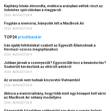
Kapitány István elmondta, mekkora arányban vettek részt az
önkéntes spórolásban a magyarok
2026. AUGUSZTUS 8.
Fogytán a memória, hiánycikk lett a MacBook Air
2026. AUGUSZTUS 8.
TOP24
privátbankár
Irán újabb feltételeket szabott az Egyesült Államoknak a
Hormuzi-szoros megnyitásához
2026. AUGUSZTUS 9.
Jobban járnak a szennyezők? Egyszerűbb lesz a bevándorlás?
Szakértőt kérdeztünk az eltörölt adókról
2026. AUGUSZTUS 9.
Az oroszok nem tudnak kiszeretni Vietnámból
2026. AUGUSZTUS 8.
Akkora a memóriahiány, hogy több mint egy hónapot kell várni
az MacBook Air néhány modelljére
2026. AUGUSZTUS 8.
Gázvezeték közelében robbant fel egy drón a román-bolgár