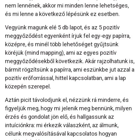
nem lennének, akkor mi minden lenne lehetséges,
és mi lenne a következő lépésünk ez esetben.
Vegyünk magunk elé 5 db lapot, és az 5 pozitív
meggyőződést egyenként írjuk fel egy-egy papírra,
középre, és minél több lehetőséget gyűjtsünk
köréjük (mind mapping), ami az egyes pozitív
meggyőződésekből következik. Akár rajzolhatunk is,
bármit rögzítsünk a papírra, ami eszünkbe jut azzal a
pozitív erőforrással, hittel kapcsolatban, ami a lap
közepén szerepel.
Aztán picit távolodjunk el, nézzünk rá minderre, és
figyeljük meg, hogy mi jelenik meg bennünk, milyen
érzés és gondolat jön elő, és hallgassunk az
intuíciónkra: mi érkezik válaszként, az álmunk,
célunk megvalósításával kapcsolatos hogyan