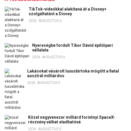
TikTok-videókkal alakítaná át a Disney+
szolgáltatást a Disney
2026. AUGUSZTUS 6.
Nyereségbe fordult Tibor Dávid építőipari
vállalata
2026. AUGUSZTUS 6.
Lakásokat vásárolt luxusbirtoka mögött a fiatal
ausztrál milliárdos
2026. AUGUSZTUS 5.
Közel negyvenezer milliárd forintnyi SpaceX-
részvény válhat eladhatóvá
2026. AUGUSZTUS 5.