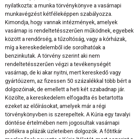
nyilatkozta: a munka törvénykönyve a vasárnapi
munkavégzést kétféleképpen szabályozza.
Kimondja, hogy vannak intézmények, amelyek
vasárnap is rendeltetésszerűen működnek, egyebek
között a rendőrség, a tűzoltóság, vagy a kórházak,
míg a kereskedelemből ide sorolhatóak a
benzinkutak. A törvény szerint aki nem
rendeltetésszerűen végzi a tevékenységét
vasárnap, de ki akar nyitni, mert kereskedő vagy
gyártóüzem, az fizessen 50 százalékkal több bért a
dolgozóinak, de emellett a heti két szabadnap jár.
Közölte, a kereskedelem elfogadta és betartotta
ezeket az előírásokat, amelyek már a régi
törvénykönyvben is szerepeltek. A Kúria egy tavalyi
döntése értelmében nem jogosultak vasárnapi
pótlékra a plázák üzleteiben dolgozók. A főtitkár