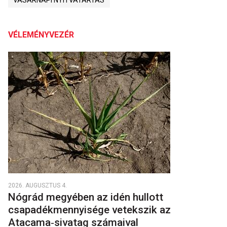
VASÁRNAPI NYITVATARTÁS
VÉLEMÉNYVEZÉR
2026. AUGUSZTUS 4.
Nógrád megyében az idén hullott
csapadékmennyisége vetekszik az
Atacama‑sivatag számaival