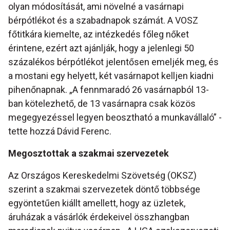
olyan módosítását, ami növelné a vasárnapi
bérpótlékot és a szabadnapok számát. A VOSZ
főtitkára kiemelte, az intézkedés főleg nőket
érintene, ezért azt ajánlják, hogy a jelenlegi 50
százalékos bérpótlékot jelentősen emeljék meg, és
a mostani egy helyett, két vasárnapot kelljen kiadni
pihenőnapnak. „A fennmaradó 26 vasárnapból 13-
ban kötelezhető, de 13 vasárnapra csak közös
megegyezéssel legyen beosztható a munkavállaló” -
tette hozzá Dávid Ferenc.
Megosztottak a szakmai szervezetek
Az Országos Kereskedelmi Szövetség (OKSZ)
szerint a szakmai szervezetek döntő többsége
egyöntetűen kiállt amellett, hogy az üzletek,
áruházak a vásárlók érdekeivel összhangban