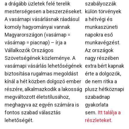
a drágább üzletek felé terelik
szabályozzák
mesterségesen a beszerzéseket.
külön törvények
A vasárnapi vásárlásnak ráadásul
a hétvégi és
komoly hagyományai vannak
munkaszüneti
Magyarországon (vasárnap =
napokra eső
vásárnap = piacnap) – írja a
munkavégzést.
Vállalkozók Országos
Az országok
Szövetségének közleménye. A
nagy részében
vasárnapi vásárlás lehetőségének
extra bért kapnak
biztosítása rugalmas megoldást
érte a dolgozók,
kínál a hét közben dolgozó ember
de nem ritka a
részére, alkalmazkodik a lakosság
plusz hétköznapi
megváltozott életstílusához,
szabadnap
meghagyva az egyén számára is
gyakorlata
fontos szabad választás
sem.
Itt találja a
lehetőségét.
részleteket.