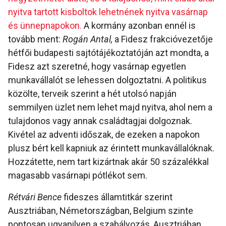
nyitva tartott kisboltok lehetnének nyitva vasárnap
és ünnepnapokon.
A kormány azonban ennél is
tovább ment:
Rogán Antal,
a Fidesz frakcióvezetője
hétfői budapesti sajtótájékoztatóján azt mondta, a
Fidesz azt szeretné, hogy vasárnap egyetlen
munkavállalót se lehessen dolgoztatni. A politikus
közölte, terveik szerint a hét utolsó napján
semmilyen üzlet nem lehet majd nyitva, ahol nem a
tulajdonos vagy annak családtagjai dolgoznak.
Kivétel az adventi időszak, de ezeken a napokon
plusz bért kell kapniuk az érintett munkavállalóknak.
Hozzátette, nem tart kizártnak akár 50 százalékkal
magasabb vasárnapi pótlékot sem.
Rétvári Bence
fideszes államtitkár szerint
Ausztriában, Németországban, Belgium szinte
pontosan ugyanilyen a szabályozás, Ausztriában