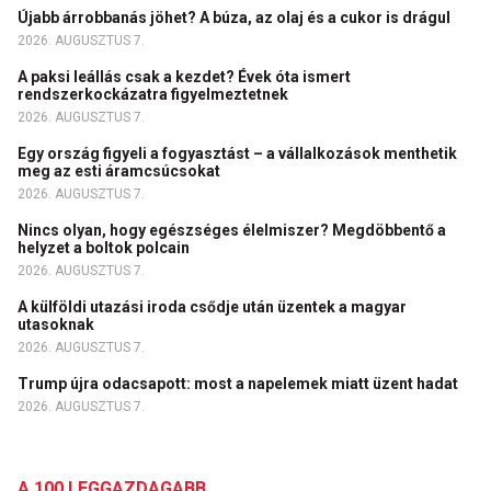
Újabb árrobbanás jöhet? A búza, az olaj és a cukor is drágul
2026. AUGUSZTUS 7.
A paksi leállás csak a kezdet? Évek óta ismert
rendszerkockázatra figyelmeztetnek
2026. AUGUSZTUS 7.
Egy ország figyeli a fogyasztást – a vállalkozások menthetik
meg az esti áramcsúcsokat
2026. AUGUSZTUS 7.
Nincs olyan, hogy egészséges élelmiszer? Megdöbbentő a
helyzet a boltok polcain
2026. AUGUSZTUS 7.
A külföldi utazási iroda csődje után üzentek a magyar
utasoknak
2026. AUGUSZTUS 7.
Trump újra odacsapott: most a napelemek miatt üzent hadat
2026. AUGUSZTUS 7.
A 100 LEGGAZDAGABB