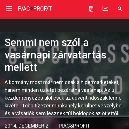
Semmi nem szól a
vasárnapi zárvatartás
mellett
A kormány most már nem csak a hipermarketeket,
hanem minden üzletet bezáratna vasárnap. Az új
kezdeményezés alól csak az adventi időszak lenne
kivétel. Több tízezer munkahely kerülhet veszélybe,
és a vásárlók sem lesznek túl boldogok az ötlettől.
2014. DECEMBER 2.
PIAC&PROFIT