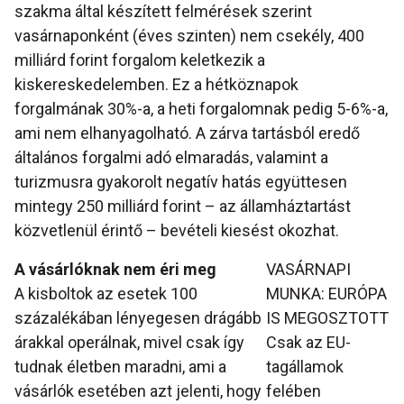
szakma által készített felmérések szerint
vasárnaponként (éves szinten) nem csekély, 400
milliárd forint forgalom keletkezik a
kiskereskedelemben. Ez a hétköznapok
forgalmának 30%-a, a heti forgalomnak pedig 5-6%-a,
ami nem elhanyagolható. A zárva tartásból eredő
általános forgalmi adó elmaradás, valamint a
turizmusra gyakorolt negatív hatás együttesen
mintegy 250 milliárd forint – az államháztartást
közvetlenül érintő – bevételi kiesést okozhat.
A vásárlóknak nem éri meg
VASÁRNAPI
A kisboltok az esetek 100
MUNKA: EURÓPA
százalékában lényegesen drágább
IS MEGOSZTOTT
árakkal operálnak, mivel csak így
Csak az EU-
tudnak életben maradni, ami a
tagállamok
vásárlók esetében azt jelenti, hogy
felében