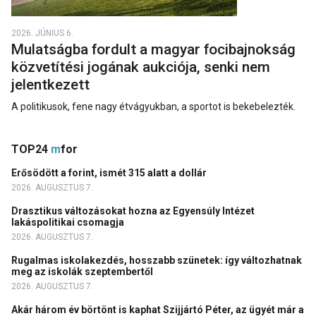
2026. JÚNIUS 6.
Mulatságba fordult a magyar focibajnokság
közvetítési jogának aukciója, senki nem
jelentkezett
A politikusok, fene nagy étvágyukban, a sportot is bekebelezték.
TOP24
m
for
Erősödött a forint, ismét 315 alatt a dollár
2026. AUGUSZTUS 7.
Drasztikus változásokat hozna az Egyensúly Intézet
lakáspolitikai csomagja
2026. AUGUSZTUS 7.
Rugalmas iskolakezdés, hosszabb szünetek: így változhatnak
meg az iskolák szeptembertől
2026. AUGUSZTUS 7.
Akár három év börtönt is kaphat Szijjártó Péter, az ügyét már a