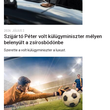
2026. JÚLIUS 2.
Szijjártó Péter volt külügyminiszter mélyen
belenyúlt a zsírosbödönbe
Szerette a volt külügyminiszter a luxust.