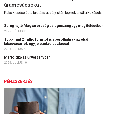
áramcsúcsokat
Paks kiesése és a brutális aszály után lépnek a vállalkozások.
Sereghajtó Magyarország az egészségügy megítélésében
2026. JÚLIUS 31.
Több mint 2 millió forintot is spórolhatnak az első
lakásvásárlók egy jó bankválasztással
2026. JÚLIUS 27.
Mérföldkő az űrversenyben
2026. JÚLIUS 10.
PÉNZSZERZÉS