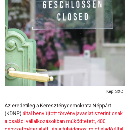
Kép: SXC
Az eredetileg a Kereszténydemokrata Néppárt
(KDNP)
által benyújtott törvényjavaslat szerint csak
a családi vállalkozásokban működtetett, 400
négyzetméter alatti, és a tulajdonos, mint eladó által