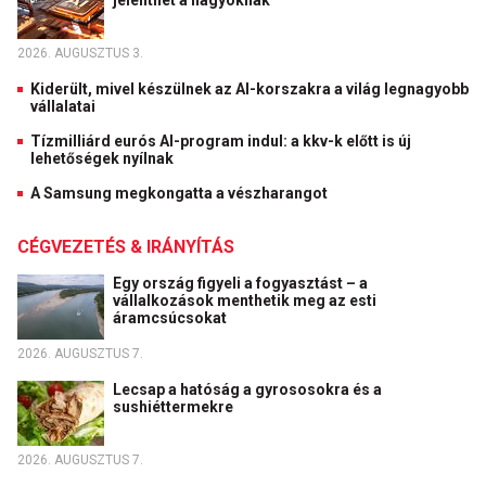
jelenthet a nagyoknak
2026. AUGUSZTUS 3.
Kiderült, mivel készülnek az AI-korszakra a világ legnagyobb
vállalatai
Tízmilliárd eurós AI-program indul: a kkv-k előtt is új
lehetőségek nyílnak
A Samsung megkongatta a vészharangot
CÉGVEZETÉS & IRÁNYÍTÁS
Egy ország figyeli a fogyasztást – a
vállalkozások menthetik meg az esti
áramcsúcsokat
2026. AUGUSZTUS 7.
Lecsap a hatóság a gyrososokra és a
sushiéttermekre
2026. AUGUSZTUS 7.