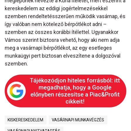
meglepőnek nevezte a Kúria ítéletét, mert eszerint a
kereskedelem az eddigi jogértelmezésekkel
szemben rendeltetésszerűen működik vasárnap, és
így valóban nem kötelező bérpótlékot adni –
szemben az összes korábbi ítélettel. Ugyanakkor
Vámos szerint biztosra vehető, hogy aki nem adja
meg a vasárnapi bérpótlékot, az egy esetleges
munkaügyi pert biztosan elveszítene a dolgozóval
szemben.
Tájékozódjon hiteles forrásból: itt
megadhatja, hogy a Google
előnyben részesítse a Piac&Profit
cikkeit!
KISKERESKEDELEM
VASÁRNAPI MUNKAVÉGZÉS