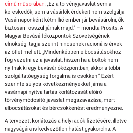
című műsorában.
„Ez a törvényjavaslat sem a
kereskedők, sem a vásárlók érdekeit nem szolgálja.
Vasárnaponként kétmillió ember jár bevásárolni, ők
biztosan rosszul járnak majd.” – mondta Prosits. A
Magyar Bevásárlóközpontok Szövetségének
elnökségi tagja szerint nincsenek racionális érvek
az ötlet mellett. „Mindenképpen elbocsátásokhoz
fog vezetni ez a javaslat, hiszen ha a boltok nem
nyitnak ki egy bevásárlóközpontban, akkor a többi
szolgáltatóegység forgalma is csökken.” Ezért
szerinte súlyos következményekkel járna a
vasárnapi nyitva tartás korlátozását előíró
törvénymódosító javaslat megszavazása, mert
elbocsátásokat és bércsökkenést eredményezne.
A tervezett korlátozás a helyi adók fizetésére, illetve
nagyságára is kedvezőtlen hatást gyakorolna. A