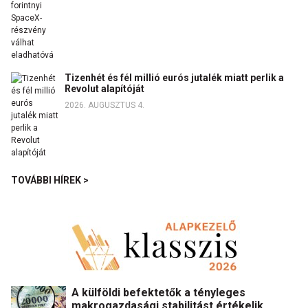
Tizenhét és fél millió eurós jutalék miatt perlik a
Revolut alapítóját
2026. AUGUSZTUS 4.
TOVÁBBI HÍREK >
A külföldi befektetők a tényleges
makrogazdasági stabilitást értékelik