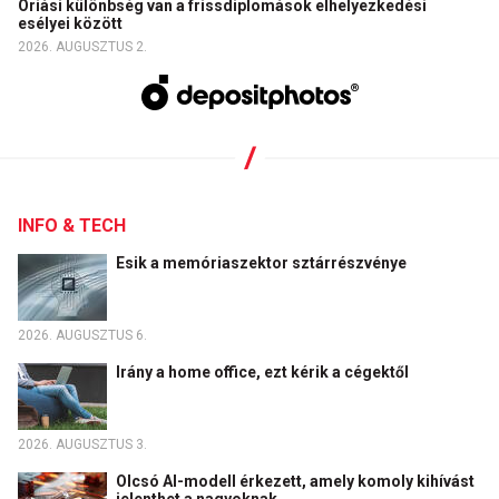
Óriási különbség van a frissdiplomások elhelyezkedési
esélyei között
2026. AUGUSZTUS 2.
INFO & TECH
Esik a memóriaszektor sztárrészvénye
2026. AUGUSZTUS 6.
Irány a home office, ezt kérik a cégektől
2026. AUGUSZTUS 3.
Olcsó AI-modell érkezett, amely komoly kihívást