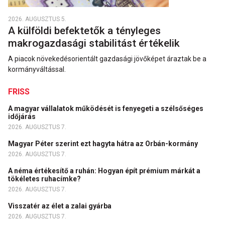
2026. AUGUSZTUS 5.
A külföldi befektetők a tényleges
makrogazdasági stabilitást értékelik
A piacok növekedésorientált gazdasági jövőképet áraztak be a
kormányváltással.
FRISS
A magyar vállalatok működését is fenyegeti a szélsőséges
időjárás
2026. AUGUSZTUS 7.
Magyar Péter szerint ezt hagyta hátra az Orbán-kormány
2026. AUGUSZTUS 7.
A néma értékesítő a ruhán: Hogyan épít prémium márkát a
tökéletes ruhacímke?
2026. AUGUSZTUS 7.
Visszatér az élet a zalai gyárba
2026. AUGUSZTUS 7.