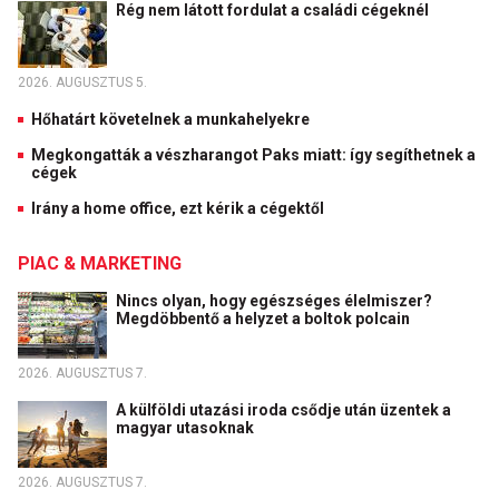
Rég nem látott fordulat a családi cégeknél
2026. AUGUSZTUS 5.
Hőhatárt követelnek a munkahelyekre
Megkongatták a vészharangot Paks miatt: így segíthetnek a
cégek
Irány a home office, ezt kérik a cégektől
PIAC & MARKETING
Nincs olyan, hogy egészséges élelmiszer?
Megdöbbentő a helyzet a boltok polcain
2026. AUGUSZTUS 7.
A külföldi utazási iroda csődje után üzentek a
magyar utasoknak
2026. AUGUSZTUS 7.