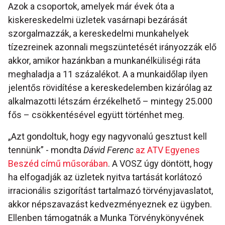
Azok a csoportok, amelyek már évek óta a
kiskereskedelmi üzletek vasárnapi bezárását
szorgalmazzák, a kereskedelmi munkahelyek
tízezreinek azonnali megszüntetését irányozzák elő
akkor, amikor hazánkban a munkanélküliségi ráta
meghaladja a 11 százalékot. A a munkaidőlap ilyen
jelentős rövidítése a kereskedelemben kizárólag az
alkalmazotti létszám érzékelhető – mintegy 25.000
fős – csökkentésével együtt történhet meg.
„Azt gondoltuk, hogy egy nagyvonalú gesztust kell
tennünk” - mondta
Dávid Ferenc
az ATV Egyenes
Beszéd című műsorában
. A VOSZ úgy döntött, hogy
ha elfogadják az üzletek nyitva tartását korlátozó
irracionális szigorítást tartalmazó törvényjavaslatot,
akkor népszavazást kedvezményeznek ez ügyben.
Ellenben támogatnák a Munka Törvénykönyvének