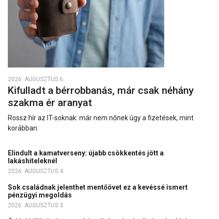
2026. AUGUSZTUS 6.
Kifulladt a bérrobbanás, már csak néhány
szakma ér aranyat
Rossz hír az IT-soknak: már nem nőnek úgy a fizetések, mint
korábban.
Elindult a kamatverseny: újabb csökkentés jött a
lakáshiteleknél
2026. AUGUSZTUS 4.
Sok családnak jelenthet mentőövet ez a kevéssé ismert
pénzügyi megoldás
2026. AUGUSZTUS 3.