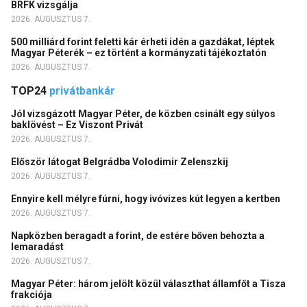
BRFK vizsgálja
2026. AUGUSZTUS 7.
500 milliárd forint feletti kár érheti idén a gazdákat, léptek
Magyar Péterék – ez történt a kormányzati tájékoztatón
2026. AUGUSZTUS 7.
TOP24
privátbankár
Jól vizsgázott Magyar Péter, de közben csinált egy súlyos
baklövést – Ez Viszont Privát
2026. AUGUSZTUS 7.
Először látogat Belgrádba Volodimir Zelenszkij
2026. AUGUSZTUS 7.
Ennyire kell mélyre fúrni, hogy ivóvizes kút legyen a kertben
2026. AUGUSZTUS 7.
Napközben beragadt a forint, de estére bőven behozta a
lemaradást
2026. AUGUSZTUS 7.
Magyar Péter: három jelölt közül választhat államfőt a Tisza
frakciója