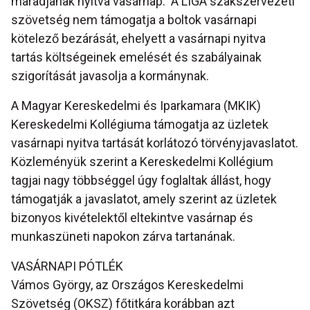
maradjanak nyitva vasárnap. A LIGA szakszervezeti
szövetség nem támogatja a boltok vasárnapi
kötelező bezárását, ehelyett a vasárnapi nyitva
tartás költségeinek emelését és szabályainak
szigorítását javasolja a kormánynak.
A Magyar Kereskedelmi és Iparkamara (MKIK)
Kereskedelmi Kollégiuma támogatja az üzletek
vasárnapi nyitva tartását korlátozó törvényjavaslatot.
Közleményük szerint a Kereskedelmi Kollégium
tagjai nagy többséggel úgy foglaltak állást, hogy
támogatják a javaslatot, amely szerint az üzletek
bizonyos kivételektől eltekintve vasárnap és
munkaszüneti napokon zárva tartanának.
VASÁRNAPI PÓTLÉK
Vámos György, az Országos Kereskedelmi
Szövetség (OKSZ) főtitkára korábban azt