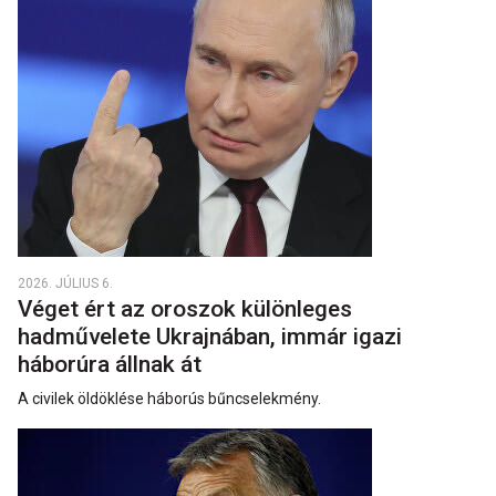
2026. JÚLIUS 6.
Véget ért az oroszok különleges
hadművelete Ukrajnában, immár igazi
háborúra állnak át
A civilek öldöklése háborús bűncselekmény.