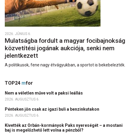
2026. JÚNIUS 6.
Mulatságba fordult a magyar focibajnokság
közvetítési jogának aukciója, senki nem
jelentkezett
A politikusok, fene nagy étvágyukban, a sportot is bekebelezték.
TOP24
m
for
Nem a véletlen műve volt a paksi leállás
2026. AUGUSZTUS 6.
Pénteken jön csak az igazi buli a benzinkutakon
2026. AUGUSZTUS 6.
Kivették az Orbán-kormányok Paks nyereségét – a mostani
baj is megelőzhető lett volna a pénzből?