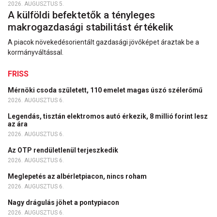
2026. AUGUSZTUS 5.
A külföldi befektetők a tényleges
makrogazdasági stabilitást értékelik
A piacok növekedésorientált gazdasági jövőképet áraztak be a
kormányváltással.
FRISS
Mérnöki csoda született, 110 emelet magas úszó szélerőmű
2026. AUGUSZTUS 6.
Legendás, tisztán elektromos autó érkezik, 8 millió forint lesz
az ára
2026. AUGUSZTUS 6.
Az OTP rendületlenül terjeszkedik
2026. AUGUSZTUS 6.
Meglepetés az albérletpiacon, nincs roham
2026. AUGUSZTUS 6.
Nagy drágulás jöhet a pontypiacon
2026. AUGUSZTUS 6.