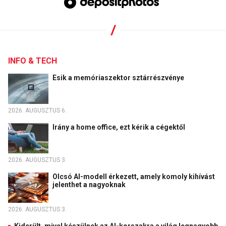
INFO & TECH
Esik a memóriaszektor sztárrészvénye
2026. AUGUSZTUS 6.
Irány a home office, ezt kérik a cégektől
2026. AUGUSZTUS 3.
Olcsó AI-modell érkezett, amely komoly kihívást
jelenthet a nagyoknak
2026. AUGUSZTUS 3.