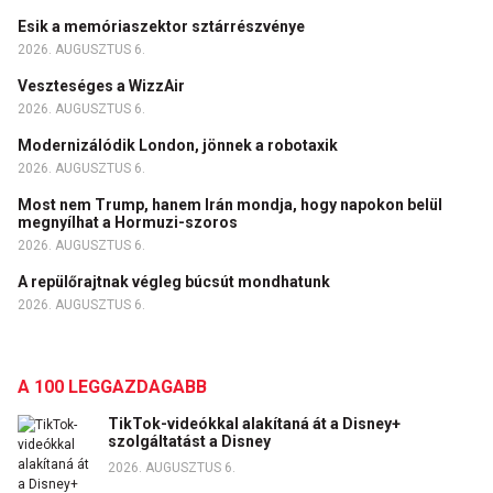
Esik a memóriaszektor sztárrészvénye
2026. AUGUSZTUS 6.
Veszteséges a WizzAir
2026. AUGUSZTUS 6.
Modernizálódik London, jönnek a robotaxik
2026. AUGUSZTUS 6.
Most nem Trump, hanem Irán mondja, hogy napokon belül
megnyílhat a Hormuzi-szoros
2026. AUGUSZTUS 6.
A repülőrajtnak végleg búcsút mondhatunk
2026. AUGUSZTUS 6.
A 100 LEGGAZDAGABB
TikTok-videókkal alakítaná át a Disney+
szolgáltatást a Disney
2026. AUGUSZTUS 6.