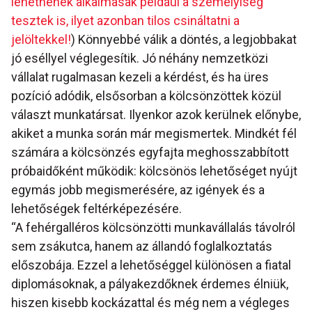
lehetnének alkalmasak például a személyiség
tesztek is, ilyet azonban tilos csináltatni a
jelöltekkel!
) Könnyebbé válik a döntés, a legjobbakat
jó eséllyel véglegesítik. Jó néhány nemzetközi
vállalat rugalmasan kezeli a kérdést, és ha üres
pozíció adódik, elsősorban a kölcsönzöttek közül
választ munkatársat. Ilyenkor azok kerülnek előnybe,
akiket a munka során már megismertek. Mindkét fél
számára a kölcsönzés egyfajta meghosszabbított
próbaidőként működik: kölcsönös lehetőséget nyújt
egymás jobb megismerésére, az igények és a
lehetőségek feltérképezésére.
“A fehérgalléros kölcsönzötti munkavállalás távolról
sem zsákutca, hanem az állandó foglalkoztatás
előszobája. Ezzel a lehetőséggel különösen a fiatal
diplomásoknak, a pályakezdőknek érdemes élniük,
hiszen kisebb kockázattal és még nem a végleges