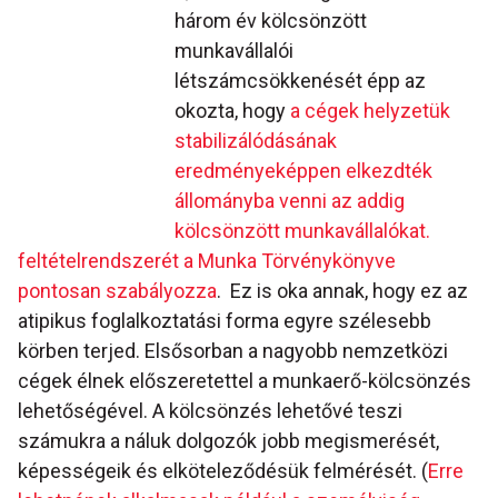
három év kölcsönzött
munkavállalói
létszámcsökkenését épp az
okozta, hogy
a cégek helyzetük
stabilizálódásának
eredményeképpen elkezdték
állományba venni az addig
kölcsönzött munkavállalókat.
feltételrendszerét a Munka Törvénykönyve
pontosan szabályozza
. Ez is oka annak, hogy ez az
atipikus foglalkoztatási forma egyre szélesebb
körben terjed. Elsősorban a nagyobb nemzetközi
cégek élnek előszeretettel a munkaerő-kölcsönzés
lehetőségével. A kölcsönzés lehetővé teszi
számukra a náluk dolgozók jobb megismerését,
képességeik és elköteleződésük felmérését. (
Erre