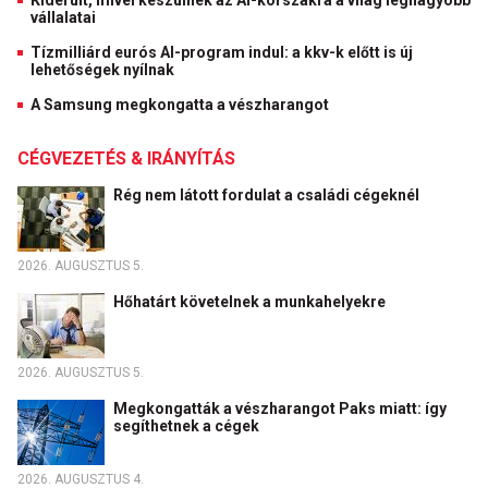
Kiderült, mivel készülnek az AI-korszakra a világ legnagyobb
vállalatai
Tízmilliárd eurós AI-program indul: a kkv-k előtt is új
lehetőségek nyílnak
A Samsung megkongatta a vészharangot
CÉGVEZETÉS & IRÁNYÍTÁS
Rég nem látott fordulat a családi cégeknél
2026. AUGUSZTUS 5.
Hőhatárt követelnek a munkahelyekre
2026. AUGUSZTUS 5.
Megkongatták a vészharangot Paks miatt: így
segíthetnek a cégek
2026. AUGUSZTUS 4.