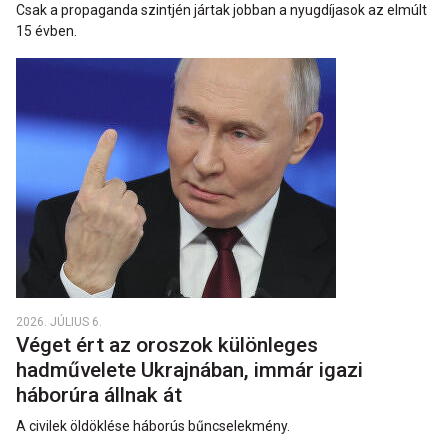
Csak a propaganda szintjén jártak jobban a nyugdíjasok az elmúlt
15 évben.
2026. JÚLIUS 6.
Véget ért az oroszok különleges
hadművelete Ukrajnában, immár igazi
háborúra állnak át
A civilek öldöklése háborús bűncselekmény.