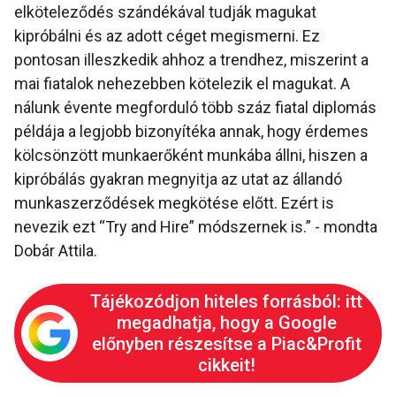
elköteleződés szándékával tudják magukat
kipróbálni és az adott céget megismerni. Ez
pontosan illeszkedik ahhoz a trendhez, miszerint a
mai fiatalok nehezebben kötelezik el magukat. A
nálunk évente megforduló több száz fiatal diplomás
példája a legjobb bizonyítéka annak, hogy érdemes
kölcsönzött munkaerőként munkába állni, hiszen a
kipróbálás gyakran megnyitja az utat az állandó
munkaszerződések megkötése előtt. Ezért is
nevezik ezt “Try and Hire” módszernek is.” - mondta
Dobár Attila.
Tájékozódjon hiteles forrásból: itt
megadhatja, hogy a Google
előnyben részesítse a Piac&Profit
cikkeit!