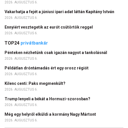
2026. AUGUSZTUS 6.
Vakarhatja a fejét a júniusi ipari adat láttán Kapitány István
2026. AUGUSZTUS 6.
Ennyiért vesztegetik az eurót csütörtök reggel
2026. AUGUSZTUS 6.
TOP24
privátbankár
Pénteken nézhetünk csak igazán nagyot a tankolásnál
2026. AUGUSZTUS 6.
Példátlan dróntámadás ért egy orosz régiót
2026. AUGUSZTUS 6.
Kilenc centi: Paks megmenkült?
2026. AUGUSZTUS 6.
Trump lenyeli a békát a Hormuzi-szorosban?
2026. AUGUSZTUS 6.
Még egy helyről elküldi a kormány Nagy Mártont
2026. AUGUSZTUS 6.