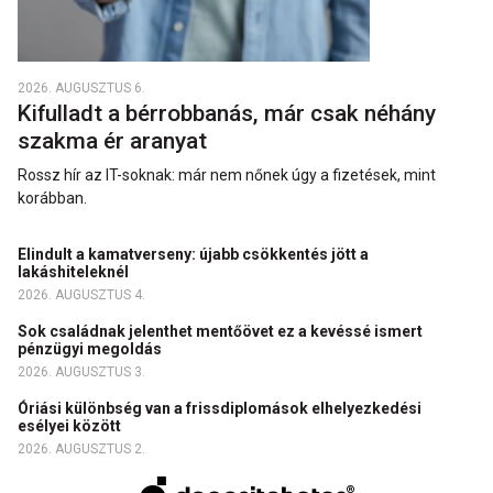
2026. AUGUSZTUS 6.
Kifulladt a bérrobbanás, már csak néhány
szakma ér aranyat
Rossz hír az IT-soknak: már nem nőnek úgy a fizetések, mint
korábban.
Elindult a kamatverseny: újabb csökkentés jött a
lakáshiteleknél
2026. AUGUSZTUS 4.
Sok családnak jelenthet mentőövet ez a kevéssé ismert
pénzügyi megoldás
2026. AUGUSZTUS 3.
Óriási különbség van a frissdiplomások elhelyezkedési
esélyei között
2026. AUGUSZTUS 2.