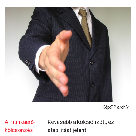
Kép:PP archív
A munkaerő-
Kevesebb a kölcsönzött, ez
kölcsönzés
stabilitást jelent