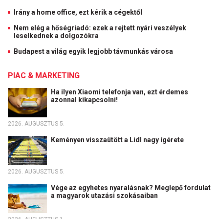
Irány a home office, ezt kérik a cégektől
Nem elég a hőségriadó: ezek a rejtett nyári veszélyek
leselkednek a dolgozókra
Budapest a világ egyik legjobb távmunkás városa
PIAC & MARKETING
Ha ilyen Xiaomi telefonja van, ezt érdemes
azonnal kikapcsolni!
2026. AUGUSZTUS 5.
Keményen visszaütött a Lidl nagy ígérete
2026. AUGUSZTUS 5.
Vége az egyhetes nyaralásnak? Meglepő fordulat
a magyarok utazási szokásaiban