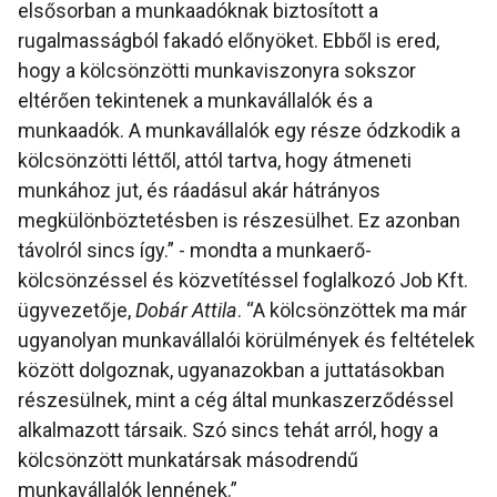
elsősorban a munkaadóknak biztosított a
rugalmasságból fakadó előnyöket. Ebből is ered,
hogy a kölcsönzötti munkaviszonyra sokszor
eltérően tekintenek a munkavállalók és a
munkaadók. A munkavállalók egy része ódzkodik a
kölcsönzötti léttől, attól tartva, hogy átmeneti
munkához jut, és ráadásul akár hátrányos
megkülönböztetésben is részesülhet. Ez azonban
távolról sincs így.” - mondta a munkaerő-
kölcsönzéssel és közvetítéssel foglalkozó Job Kft.
ügyvezetője,
Dobár Attila
. “A kölcsönzöttek ma már
ugyanolyan munkavállalói körülmények és feltételek
között dolgoznak, ugyanazokban a juttatásokban
részesülnek, mint a cég által munkaszerződéssel
alkalmazott társaik. Szó sincs tehát arról, hogy a
kölcsönzött munkatársak másodrendű
munkavállalók lennének.”