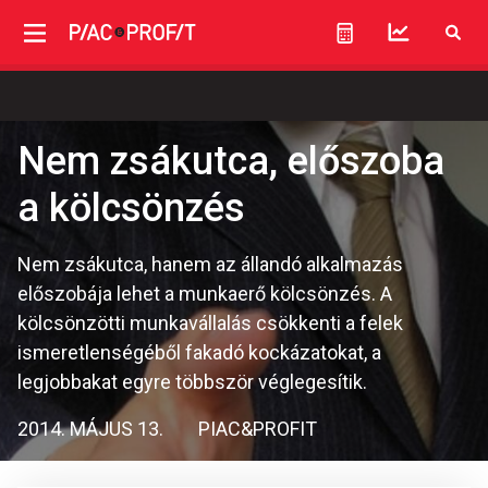
Nem zsákutca, előszoba
a kölcsönzés
Nem zsákutca, hanem az állandó alkalmazás
előszobája lehet a munkaerő kölcsönzés. A
kölcsönzötti munkavállalás csökkenti a felek
ismeretlenségéből fakadó kockázatokat, a
legjobbakat egyre többször véglegesítik.
2014. MÁJUS 13.
PIAC&PROFIT