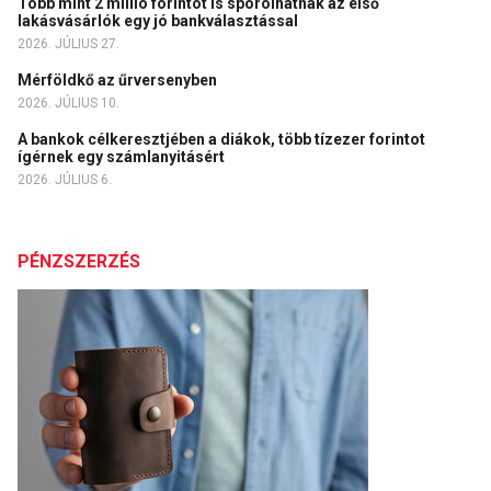
Több mint 2 millió forintot is spórolhatnak az első
lakásvásárlók egy jó bankválasztással
2026. JÚLIUS 27.
Mérföldkő az űrversenyben
2026. JÚLIUS 10.
A bankok célkeresztjében a diákok, több tízezer forintot
ígérnek egy számlanyitásért
2026. JÚLIUS 6.
PÉNZSZERZÉS