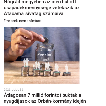
Nógrád megyében az idén hullott
csapadékmennyisége vetekszik az
Atacama‑sivatag számaival
Erre senki nem számított.
2026. JÚLIUS 6.
Átlagosan 7 millió forintot buktak a
nyugdíjasok az Orbán-kormány idején