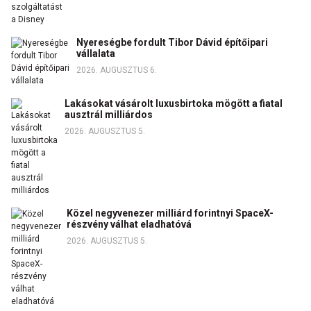
Nyereségbe fordult Tibor Dávid építőipari
vállalata
2026. AUGUSZTUS 6.
Lakásokat vásárolt luxusbirtoka mögött a fiatal
ausztrál milliárdos
2026. AUGUSZTUS 5.
Közel negyvenezer milliárd forintnyi SpaceX-
részvény válhat eladhatóvá
2026. AUGUSZTUS 5.