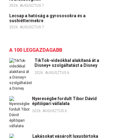
2026. AUGUSZTUS 7.
Lecsap a hatóság a gyrososokra és a
sushiéttermekre
2026. AUGUSZTUS 7.
A 100 LEGGAZDAGABB
TikTok-videókkal alakítaná át a
Disney+ szolgáltatást a Disney
2026. AUGUSZTUS 6.
Nyereségbe fordult Tibor Dávid
építőipari vállalata
2026. AUGUSZTUS 6.
Lakásokat vásárolt luxusbirtoka