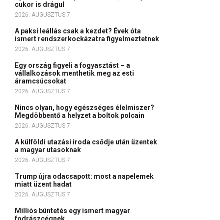
cukor is drágul
2026. AUGUSZTUS 7.
A paksi leállás csak a kezdet? Évek óta
ismert rendszerkockázatra figyelmeztetnek
2026. AUGUSZTUS 7.
Egy ország figyeli a fogyasztást – a
vállalkozások menthetik meg az esti
áramcsúcsokat
2026. AUGUSZTUS 7.
Nincs olyan, hogy egészséges élelmiszer?
Megdöbbentő a helyzet a boltok polcain
2026. AUGUSZTUS 7.
A külföldi utazási iroda csődje után üzentek
a magyar utasoknak
2026. AUGUSZTUS 7.
Trump újra odacsapott: most a napelemek
miatt üzent hadat
2026. AUGUSZTUS 7.
Milliós büntetés egy ismert magyar
fodrászcégnek