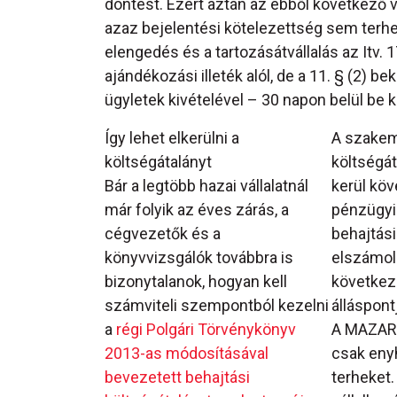
döntést. Ezért aztán az ebből következő v
azaz bejelentési kötelezettség sem terhel
elengedés és a tartozásátvállalás az Itv. 
ajándékozási illeték alól, de a 11. § (2)
ügyletek kivételével – 30 napon belül be k
Így lehet elkerülni a
A szakemb
költségátalányt
költségá
Bár a legtöbb hazai vállalatnál
kerül köv
már folyik az éves zárás, a
pénzügyil
cégvezetők és a
behajtási
könyvvizsgálók továbbra is
elszámol
bizonytalanok, hogyan kell
következ
számviteli szempontból kezelni
álláspontj
a
régi Polgári Törvénykönyv
A MAZARS
2013-as módosításával
csak enyh
bevezetett behajtási
terheket.