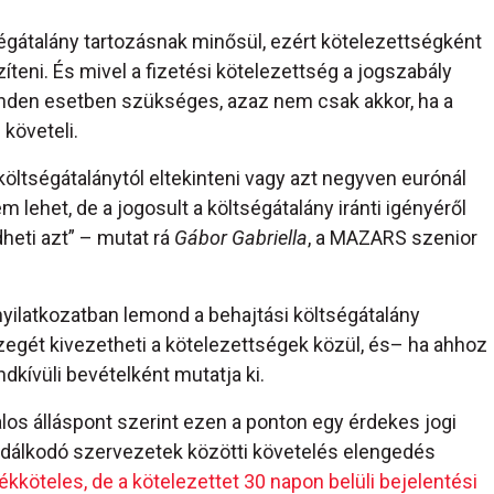
égátalány tartozásnak minősül, ezért kötelezettségként
zíteni. És mivel a fizetési kötelezettség a jogszabály
inden esetben szükséges, azaz nem csak akkor, ha a
 követeli.
költségátalánytól eltekinteni vagy azt negyven eurónál
ehet, de a jogosult a költségátalány iránti igényéről
heti azt” – mutat rá
Gábor Gabriella
, a MAZARS szenior
 nyilatkozatban lemond a behajtási költségátalány
zegét kivezetheti a kötelezettségek közül, és– ha ahhoz
kívüli bevételként mutatja ki.
los álláspont szerint ezen a ponton egy érdekes jogi
dálkodó szervezetek közötti követelés elengedés
ékköteles, de a kötelezettet 30 napon belüli bejelentési