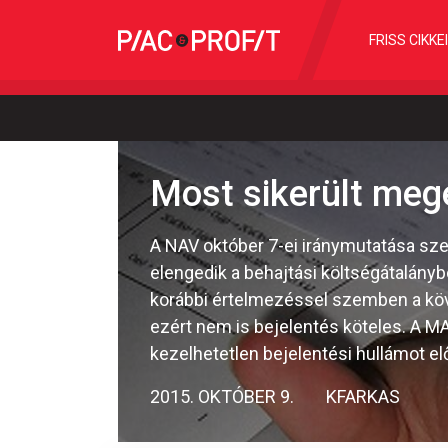
FRISS CIKKE
Most sikerült meg
A NAV október 7-ei iránymutatása sze
elengedik a behajtási költségátalány
korábbi értelmezéssel szemben a köv
ezért nem is bejelentés köteles. A MAZ
kezelhetetlen bejelentési hullámot e
2015. OKTÓBER 9.
KFARKAS