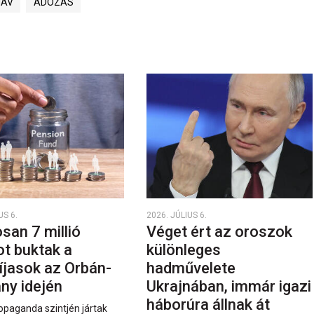
NAV
ADÓZÁS
US 6.
2026. JÚLIUS 6.
san 7 millió
Véget ért az oroszok
ot buktak a
különleges
íjasok az Orbán-
hadművelete
ny idején
Ukrajnában, immár igazi
háborúra állnak át
opaganda szintjén jártak