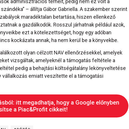
ások adminisztrációs terheit, pedig nem ez volt a
 szándéka” – állítja Gábor Gabriella. A szakember szerint
szabályok maradéktalan betartása, hiszen ellenkező
atnak a gazdálkodók. Rosszul járhatnak például azok,
könyveikbe ezt a kötelezettséget, hogy egy adóban
 nincs kockázata annak, ha nem kerül be a könyvekbe.
alálkozott olyan célzott NAV ellenőrzésekkel, amelyek
et vizsgáltak, amelyeknél a támogatás feltétele a
feltétel pedig a behajtási költségátalány lekönyveltetése
y vállalkozás emiatt veszítette el a támogatási
ásból: itt megadhatja, hogy a Google előnyben
ítse a Piac&Profit cikkeit!