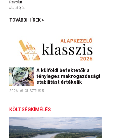
TOVÁBBI HÍREK >
A külföldi befektetők a
tényleges makrogazdasági
stabilitást értékelik
2026. AUGUSZTUS 5.
KÖLTSÉGKÍMÉLÉS