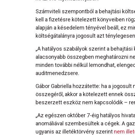
Számviteli szempontból a behajtási költs
kell a fizetésre kötelezett könyveiben rög
alapján a késedelem tényével beáll, ez m
költségátalányra jogosult azt ténylegesen
„A hatályos szabályok szerint a behajtási 
alacsonyabb összegben meghatározni nem l
minden további nélkül lemondhat, elenged
auditmenedzsere.
Gábor Gabriella hozzátette: ha a jogosult
összegéről, akkor a kötelezett ennek öss
beszerzett eszköz nem kapcsolódik – rend
„Az egészen október 7-éig hatályos hivata
anomáliával szembesültek a cégek. A gaz
ugyanis az illetéktörvény szerint
nem illet