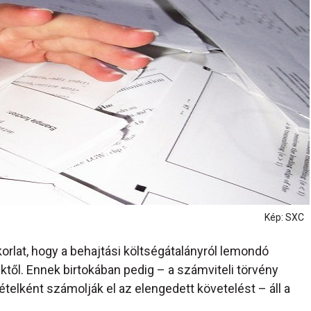
Kép: SXC
orlat, hogy a behajtási költségátalányról lemondó
iktől. Ennek birtokában pedig – a számviteli törvény
ételként számolják el az elengedett követelést – áll a