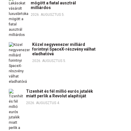
mögött a fiatal ausztrál
milliárdos
2026. AUGUSZTUS 5.
Közel negyvenezer milliárd
forintnyi SpaceX-részvény válhat
eladhatóvá
2026. AUGUSZTUS 5.
Tizenhét és fél millió eurós jutalék
miatt perlik a Revolut alapítóját
2026. AUGUSZTUS 4.