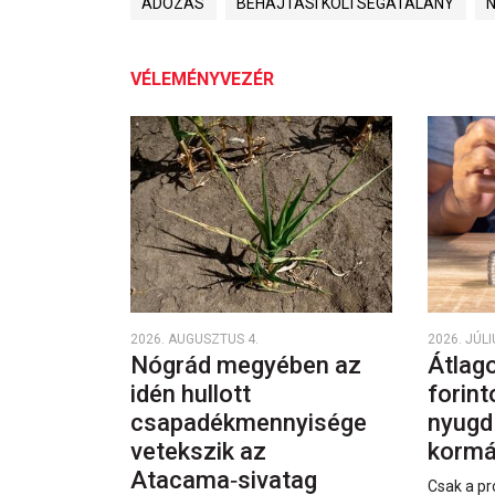
ADÓZÁS
BEHAJTÁSI KÖLTSÉGÁTALÁNY
VÉLEMÉNYVEZÉR
2026. AUGUSZTUS 4.
2026. JÚLI
Nógrád megyében az
Átlago
idén hullott
forint
csapadékmennyisége
nyugd
vetekszik az
kormá
Atacama‑sivatag
Csak a pr