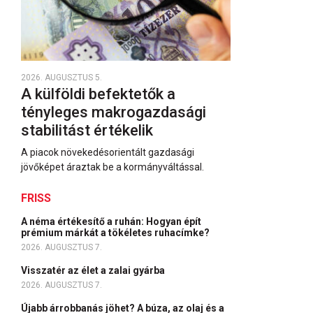
2026. AUGUSZTUS 5.
A külföldi befektetők a
tényleges makrogazdasági
stabilitást értékelik
A piacok növekedésorientált gazdasági
jövőképet áraztak be a kormányváltással.
FRISS
A néma értékesítő a ruhán: Hogyan épít
prémium márkát a tökéletes ruhacímke?
2026. AUGUSZTUS 7.
Visszatér az élet a zalai gyárba
2026. AUGUSZTUS 7.
Újabb árrobbanás jöhet? A búza, az olaj és a