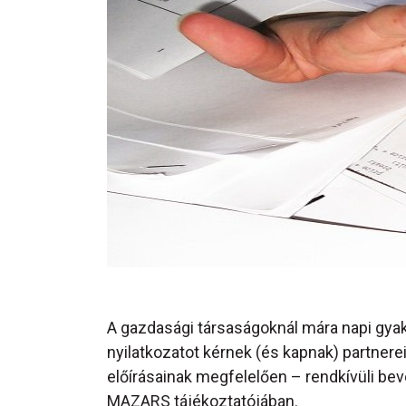
A gazdasági társaságoknál mára napi gyak
nyilatkozatot kérnek (és kapnak) partnere
előírásainak megfelelően – rendkívüli bev
MAZARS tájékoztatójában.