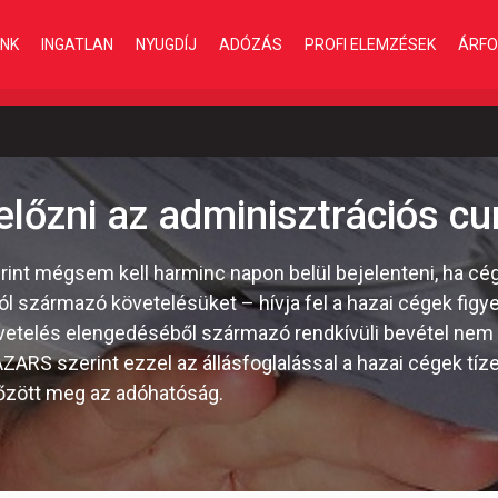
INK
INGATLAN
NYUGDÍJ
ADÓZÁS
PROFI ELEMZÉSEK
ÁRFO
előzni az adminisztrációs c
rint mégsem kell harminc napon belül bejelenteni, ha cé
ból származó követelésüket – hívja fel a hazai cégek fi
etelés elengedéséből származó rendkívüli bevétel nem
ARS szerint ezzel az állásfoglalással a hazai cégek tízez
lőzött meg az adóhatóság.