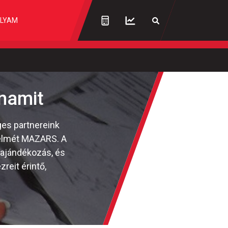
LYAM
unamit
ges partnereink
gyelmét MAZARS. A
 ajándékozás, és
reit érintő,