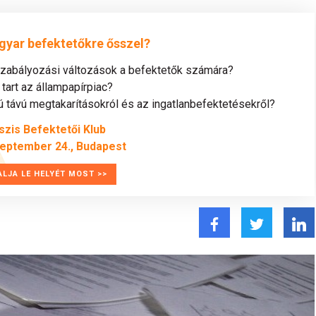
gyar befektetőkre ősszel?
szabályozási változások a befektetők számára?
tart az állampapírpiac?
távú megtakarításokról és az ingatlanbefektetésekről?
szis Befektetői Klub
zeptember 24., Budapest
ALJA LE HELYÉT MOST >>