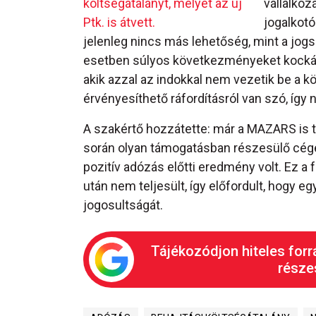
költségátalányt, melyet az új
vállalkoz
Ptk. is átvett.
jogalkotó
jelenleg nincs más lehetőség, mint a jog
esetben súlyos következményeket kockázt
akik azzal az indokkal nem vezetik be a 
érvényesíthető ráfordításról van szó, így
A szakértő hozzátette: már a MAZARS is t
során olyan támogatásban részesülő cégek
pozitív adózás előtti eredmény volt. Ez a 
után nem teljesült, így előfordult, hogy eg
jogosultságát.
Tájékozódjon hiteles forr
részes