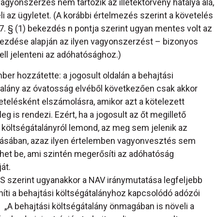
agyonszerzés nem tartozik az illetéktörvény hatálya alá,
i az ügyletet. (A korábbi értelmezés szerint a követelés
17. § (1) bekezdés n pontja szerint ugyan mentes volt az
 bekezdése alapján az ilyen vagyonszerzést – bizonyos
ell jelenteni az adóhatósághoz.)
er hozzátette: a jogosult oldalán a behajtási
talány az óvatosság elvéből következően csak akkor
etelésként elszámolásra, amikor azt a kötelezett
eg is rendezi. Ezért, ha a jogosult az őt megillető
 költségátalányról lemond, az meg sem jelenik az
ásában, azaz ilyen értelemben vagyonvesztés sem
het be, ami szintén megerősíti az adóhatóság
át.
 szerint ugyanakkor a NAV iránymutatása legfeljebb
íti a behajtási költségátalányhoz kapcsolódó adózói
 „A behajtási költségátalány önmagában is növeli a