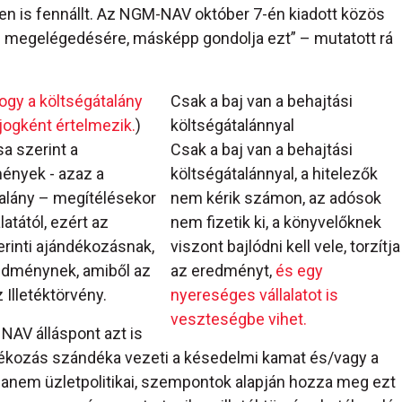
n is fennállt. Az NGM-NAV október 7-én kiadott közös
i megelégedésére, másképp gondolja ezt” – mutatott rá
ogy a költségátalány
Csak a baj van a behajtási
jogként értelmezik.
)
költségátalánnyal
a szerint a
Csak a baj van a behajtási
ények - azaz a
költségátalánnyal, a hitelezők
talány – megítélésekor
nem kérik számon, az adósok
atától, ezért az
nem fizetik ki, a könyvelőknek
rinti ajándékozásnak,
viszont bajlódni kell vele, torzítja
edménynek, amiből az
az eredményt,
és egy
 Illetéktörvény.
nyereséges vállalatot is
veszteségbe vihet.
NAV álláspont azt is
dékozás szándéka vezeti a késedelmi kamat és/vagy a
hanem üzletpolitikai, szempontok alapján hozza meg ezt