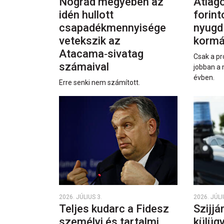
Nógrád megyében az
Átlago
idén hullott
forint
csapadékmennyisége
nyugd
vetekszik az
kormá
Atacama‑sivatag
Csak a pr
számaival
jobban a 
évben.
Erre senki nem számított.
2026. JÚLIUS 3.
2026. JÚLI
Teljes kudarc a Fidesz
Szijjá
személyi és tartalmi
külüg