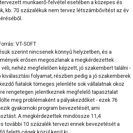
 A tervezett munkaerő-felvétel esetében a közepes és
, kb. 70 százalékuk nem tervez létszámbővítést az év
méréséből.
Forrás: VT-SOFT
lésük szerint nincsenek könnyű helyzetben, és a
lemények erősen megoszlanak a megkérdezettek
véli, nehéz megfelelően képzett, jó szakembert találni -
bb kiválasztási folyamat, részben pedig a jó szakemberek
kezdő fiatalok tömeges jelenléte sok vállalatnak okoz
sre rengetegen jelentkeznek megfelelő tapasztalat
lölte meg problémaként a pályakezdőket - ezek 76
vezik gyakornoki program bevezetését, ami
asztást. A megkérdezettek mindössze 11,4
s további 10 százalék tervezi ennek bevezetését a
 feletti cégek közül kerül ki.