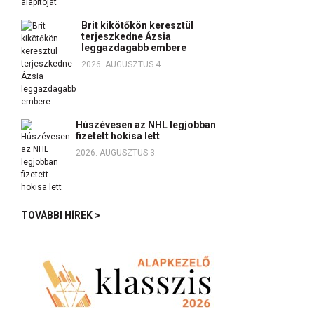
Brit kikötőkön keresztül
terjeszkedne Ázsia
leggazdagabb embere
2026. AUGUSZTUS 4.
Húszévesen az NHL legjobban
fizetett hokisa lett
2026. AUGUSZTUS 3.
TOVÁBBI HÍREK >