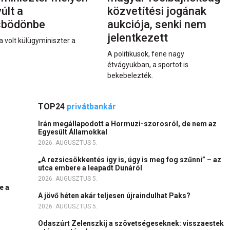
últ a
közvetítési jogának
sbödönbe
aukciója, senki nem
jelentkezett
a volt külügyminiszter a
A politikusok, fene nagy
étvágyukban, a sportot is
bekebelezték.
TOP24
privátbankár
Irán megállapodott a Hormuzi-szorosról, de nem az
Egyesült Államokkal
2026. AUGUSZTUS 5.
„A rezsicsökkentés így is, úgy is meg fog szűnni” – az
utca embere a leapadt Dunáról
2026. AUGUSZTUS 5.
e a
A jövő héten akár teljesen újraindulhat Paks?
2026. AUGUSZTUS 5.
Odaszúrt Zelenszkij a szövetségeseknek: visszaestek