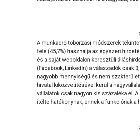
A munkaerő toborzási módszerek tekintet
fele (45,7%) használja az egyszeri hirde
és a saját weboldalon keresztüli álláshir
(Facebook, LinkedIn) a válaszadók csak 3
nagyobb mennyiségű és nem szakterülete
hivatal kiközvetítésével kerül a nagyváll
vállalatok csak nagyon kis százaléka él.
ítélte hatékonynak, ennek a funkciónak a