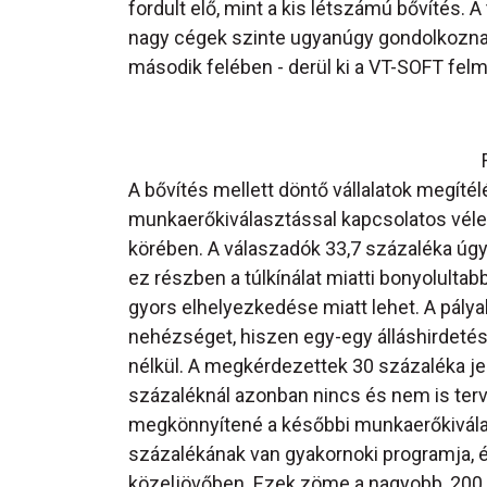
fordult elő, mint a kis létszámú bővítés.
nagy cégek szinte ugyanúgy gondolkoznak
második felében - derül ki a VT-SOFT fel
A bővítés mellett döntő vállalatok megíté
munkaerőkiválasztással kapcsolatos vé
körében. A válaszadók 33,7 százaléka úgy 
ez részben a túlkínálat miatti bonyolulta
gyors elhelyezkedése miatt lehet. A pálya
nehézséget, hiszen egy-egy álláshirdeté
nélkül. A megkérdezettek 30 százaléka je
százaléknál azonban nincs és nem is ter
megkönnyítené a későbbi munkaerőkivál
százalékának van gyakornoki programja, é
közeljövőben. Ezek zöme a nagyobb, 200 fő