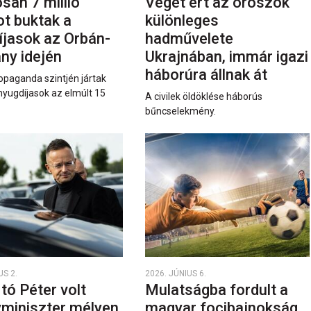
san 7 millió
Véget ért az oroszok
ot buktak a
különleges
íjasok az Orbán-
hadművelete
ny idején
Ukrajnában, immár igazi
háborúra állnak át
opaganda szintjén jártak
nyugdíjasok az elmúlt 15
A civilek öldöklése háborús
bűncselekmény.
US 2.
2026. JÚNIUS 6.
rtó Péter volt
Mulatságba fordult a
yminiszter mélyen
magyar focibajnokság