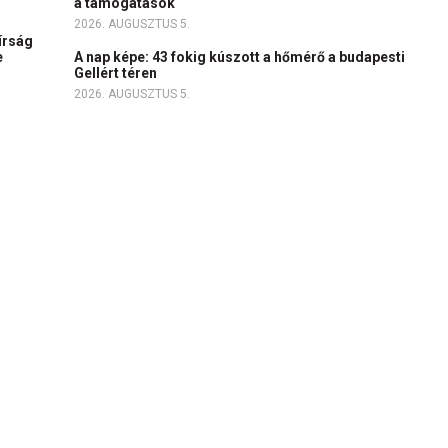
a támogatások
2026. AUGUSZTUS 5.
írság
e
A nap képe: 43 fokig kúszott a hőmérő a budapesti
Gellért téren
2026. AUGUSZTUS 5.