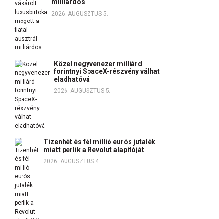
milliárdos
2026. AUGUSZTUS 5.
Közel negyvenezer milliárd
forintnyi SpaceX-részvény válhat
eladhatóvá
2026. AUGUSZTUS 5.
Tizenhét és fél millió eurós jutalék
miatt perlik a Revolut alapítóját
2026. AUGUSZTUS 4.