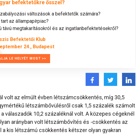
gyar befektetőkre ősszel?
szabályozási változások a befektetők számára?
tart az állampapírpiac?
távú megtakarításokról és az ingatlanbefektetésekről?
szis Befektetői Klub
zeptember 24., Budapest
ALJA LE HELYÉT MOST >>
ál volt az elmúlt évben létszámcsökkentés, míg 30,5
gymértékű létszámbővülésről csak 1,5 százalék számolt
 a válaszadók 10,2 százaléknál volt. A közepes cégeknél
olyan arányban volt létszámbővítés és -csökkentés az
l a kis létszámú csökkentés kétszer olyan gyakran