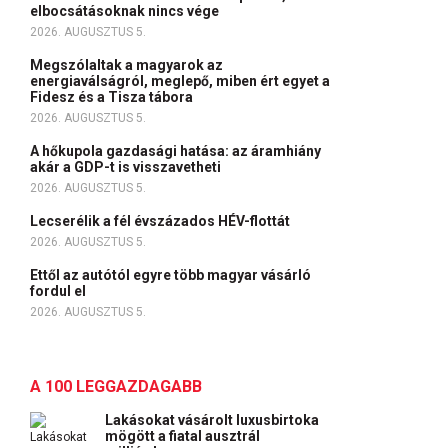
elbocsátásoknak nincs vége
2026. AUGUSZTUS 5.
Megszólaltak a magyarok az
energiaválságról, meglepő, miben ért egyet a
Fidesz és a Tisza tábora
2026. AUGUSZTUS 5.
A hőkupola gazdasági hatása: az áramhiány
akár a GDP-t is visszavetheti
2026. AUGUSZTUS 5.
Lecserélik a fél évszázados HÉV-flottát
2026. AUGUSZTUS 5.
Ettől az autótól egyre több magyar vásárló
fordul el
2026. AUGUSZTUS 5.
A 100 LEGGAZDAGABB
Lakásokat vásárolt luxusbirtoka
mögött a fiatal ausztrál