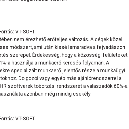
Forrás: VT-SOFT
ében nem érezhető erőteljes változás. A cégek közel
téses módszert, ami után kissé lemaradva a fejvadászon
detés szerepel. Érdekesség, hogy a közösségi felületeket
,1%-a használja a munkaerő keresés folyamán. A
kre specializált munkaerő jelentős része a munkaügyi
alatokhoz. Dolgozói vagy egyéb más ajánlórendszerrel a
 A HR szoftverek toborzási rendszerét a válaszadók 60%-a
 használata azonban még mindig csekély.
Forrás: VT-SOFT