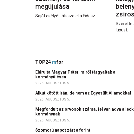
megújulása
beleny
zsíro
Saját esélyét játssza el a Fidesz.
Szerette 
luxust.
TOP24
m
for
Elárulta Magyar Péter, miről tárgyaltak a
kormányülésen
2026. AUGUSZTUS 5.
Alkut kötött Irán, de nem az Egyesült Államokkal
2026. AUGUSZTUS 5.
Megfordult az orvosok száma, fel van adva a leck
kormánynak
2026. AUGUSZTUS 5.
Szomorú napot zárt a forint