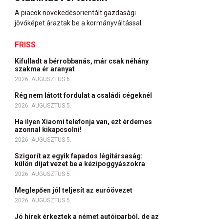
A piacok növekedésorientált gazdasági
jövőképet áraztak be a kormányváltással.
FRISS
Kifulladt a bérrobbanás, már csak néhány
szakma ér aranyat
2026. AUGUSZTUS 6.
Rég nem látott fordulat a családi cégeknél
2026. AUGUSZTUS 5.
Ha ilyen Xiaomi telefonja van, ezt érdemes
azonnal kikapcsolni!
2026. AUGUSZTUS 5.
Szigorít az egyik fapados légitársaság:
külön díjat vezet be a kézipoggyászokra
2026. AUGUSZTUS 5.
Meglepően jól teljesít az euróövezet
2026. AUGUSZTUS 5.
Jó hírek érkeztek a német autóiparból, de az