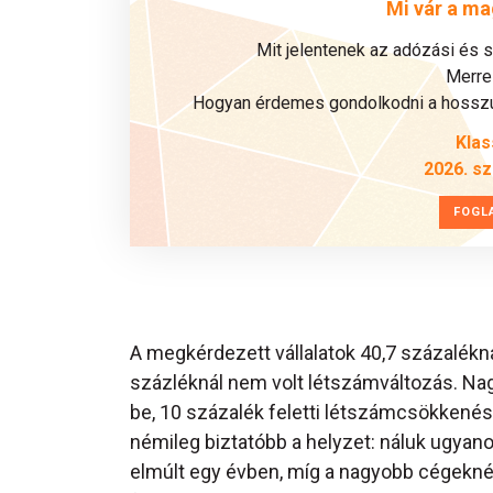
Mi vár a ma
Mit jelentenek az adózási és 
Merre 
Hogyan érdemes gondolkodni a hosszú 
Klas
2026. s
FOGL
A megkérdezett vállalatok 40,7 százalékn
százléknál nem volt létszámváltozás. Na
be, 10 százalék feletti létszámcsökkenés
némileg biztatóbb a helyzet: náluk ugyan
elmúlt egy évben, míg a nagyobb cégekné