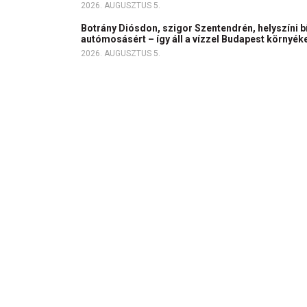
2026. AUGUSZTUS 5.
Botrány Diósdon, szigor Szentendrén, helyszíni b
autómosásért – így áll a vízzel Budapest környék
2026. AUGUSZTUS 5.