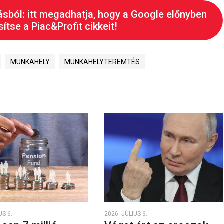
ásból: itt megadhatja, hogy a Google előnyben
ítse a Piac&Profit cikkeit!
MUNKAHELY
MUNKAHELYTEREMTÉS
US 6.
2026. JÚLIUS 6.