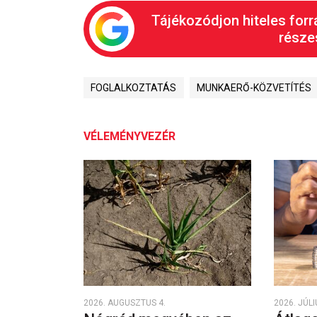
Tájékozódjon hiteles forr
részes
FOGLALKOZTATÁS
MUNKAERŐ-KÖZVETÍTÉS
VÉLEMÉNYVEZÉR
2026. AUGUSZTUS 4.
2026. JÚLI