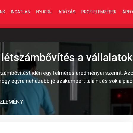
INK
INGATLAN
NYUGDÍJ
ADÓZÁS
PROFI ELEMZÉSEK
ÁRFO
létszámbővítés a vállalatok
zámbővítést idén egy felmérés eredményei szerint. Azok
 hogy egyre nehezebb jó szakembert találni, és sok a piac
ZLEMÉNY