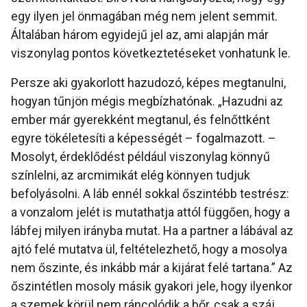
egy ilyen jel önmagában még nem jelent semmit.
Általában három egyidejű jel az, ami alapján már
viszonylag pontos következtetéseket vonhatunk le.
Persze aki gyakorlott hazudozó, képes megtanulni,
hogyan tűnjön mégis megbízhatónak. „Hazudni az
ember már gyerekként megtanul, és felnőttként
egyre tökéletesíti a képességét – fogalmazott. –
Mosolyt, érdeklődést például viszonylag könnyű
színlelni, az arcmimikát elég könnyen tudjuk
befolyásolni. A láb ennél sokkal őszintébb testrész:
a vonzalom jelét is mutathatja attól függően, hogy a
lábfej milyen irányba mutat. Ha a partner a lábával az
ajtó felé mutatva ül, feltételezhető, hogy a mosolya
nem őszinte, és inkább már a kijárat felé tartana.” Az
őszintétlen mosoly másik gyakori jele, hogy ilyenkor
a szemek körül nem ráncolódik a bőr, csak a száj