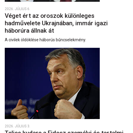
2026. JÚLIUS 6.
Véget ért az oroszok különleges
hadművelete Ukrajnában, immár igazi
háborúra állnak át
A civilek öldöklése háborús bűncselekmény.
2026. JÚLIUS 3.