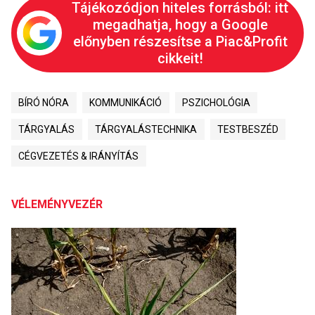
Tájékozódjon hiteles forrásból: itt
megadhatja, hogy a Google
előnyben részesítse a Piac&Profit
cikkeit!
BÍRÓ NÓRA
KOMMUNIKÁCIÓ
PSZICHOLÓGIA
TÁRGYALÁS
TÁRGYALÁSTECHNIKA
TESTBESZÉD
CÉGVEZETÉS & IRÁNYÍTÁS
VÉLEMÉNYVEZÉR