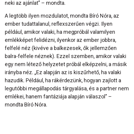
neki az ajánlat” – mondta.
A legtöbb ilyen mozdulatot, mondta Bíró Nóra, az
ember tudattalanul, reflexszerűen végzi. Ilyen
például, amikor valaki, ha megpróbál valamilyen
emlékképet felidézni, ilyenkor az ember jobbra,
felfelé néz (kivéve a balkezesek, ők jellemzően
balra-felfele néznek). Ezzel szemben, amikor valaki
egy nem létező helyzetet próbál elképzelni, a másik
irányba néz. „Ez alapján az is kiszűrhető, ha valaki
hazudik. Például, ha rákérdezünk, hogyan zajlott a
legutóbbi megállapodás tárgyalása, és a partner nem
emlékei, hanem fantáziája alapján válaszol” –
mondta Bíró Nóra.