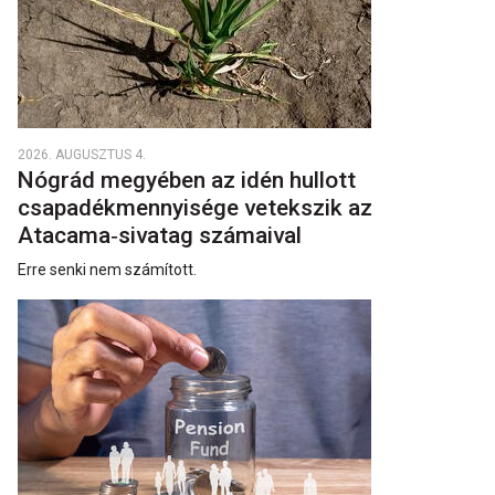
2026. AUGUSZTUS 4.
Nógrád megyében az idén hullott
csapadékmennyisége vetekszik az
Atacama‑sivatag számaival
Erre senki nem számított.