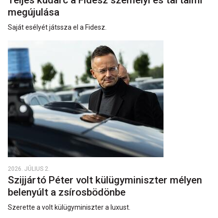
Teljes kudarc a Fidesz személyi és tartalmi
megújulása
Saját esélyét játssza el a Fidesz.
2026. JÚLIUS 2.
Szijjártó Péter volt külügyminiszter mélyen
belenyúlt a zsírosbödönbe
Szerette a volt külügyminiszter a luxust.