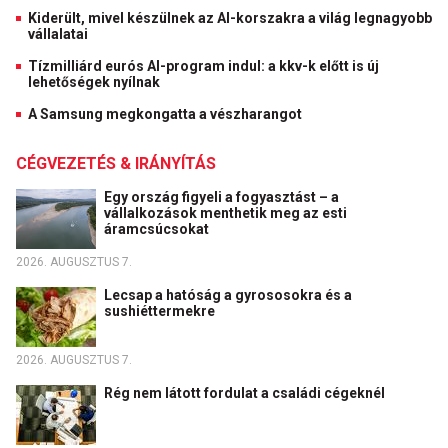
Kiderült, mivel készülnek az AI-korszakra a világ legnagyobb
vállalatai
Tízmilliárd eurós AI-program indul: a kkv-k előtt is új
lehetőségek nyílnak
A Samsung megkongatta a vészharangot
CÉGVEZETÉS & IRÁNYÍTÁS
Egy ország figyeli a fogyasztást – a
vállalkozások menthetik meg az esti
áramcsúcsokat
2026. AUGUSZTUS 7.
Lecsap a hatóság a gyrososokra és a
sushiéttermekre
2026. AUGUSZTUS 7.
Rég nem látott fordulat a családi cégeknél