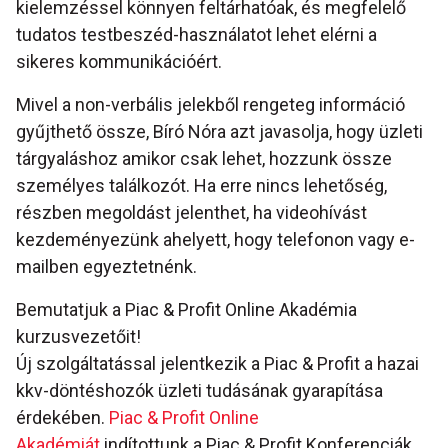
kielemzéssel könnyen feltárhatóak, és megfelelő
tudatos testbeszéd-használatot lehet elérni a
sikeres kommunikációért.
Mivel a non-verbális jelekből rengeteg információ
gyűjthető össze, Bíró Nóra azt javasolja, hogy üzleti
tárgyaláshoz amikor csak lehet, hozzunk össze
személyes találkozót. Ha erre nincs lehetőség,
részben megoldást jelenthet, ha videohívást
kezdeményezünk ahelyett, hogy telefonon vagy e-
mailben egyeztetnénk.
Bemutatjuk a Piac & Profit Online Akadémia
kurzusvezetőit!
Új szolgáltatással jelentkezik a Piac & Profit a hazai
kkv-döntéshozók üzleti tudásának gyarapítása
érdekében.
Piac & Profit Online
Akadémiát
indítottunk a Piac & Profit Konferenciák