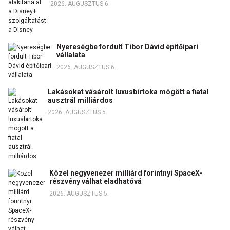
2026. AUGUSZTUS 6.
Nyereségbe fordult Tibor Dávid építőipari
vállalata
2026. AUGUSZTUS 6.
Lakásokat vásárolt luxusbirtoka mögött a fiatal
ausztrál milliárdos
2026. AUGUSZTUS 5.
Közel negyvenezer milliárd forintnyi SpaceX-
részvény válhat eladhatóvá
2026. AUGUSZTUS 5.