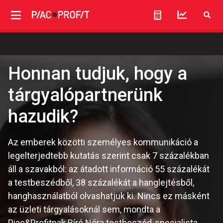
Honnan tudjuk, hogy a
tárgyalópartnerünk
hazudik?
Az emberek közötti személyes kommunikáció a
legelterjedtebb kutatás szerint csak 7 százalékban
áll a szavakból: az átadott információ 55 százalékát
a testbeszédből, 38 százalékát a hanglejtésből,
hanghasználatból olvashatjuk ki. Nincs ez másként
az üzleti tárgyalásoknál sem, mondta a
Piac&Profitnak Bíró Nóra testbeszéd-specialista,