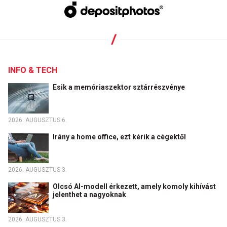
INFO & TECH
Esik a memóriaszektor sztárrészvénye
2026. AUGUSZTUS 6.
Irány a home office, ezt kérik a cégektől
2026. AUGUSZTUS 3.
Olcsó AI-modell érkezett, amely komoly kihívást
jelenthet a nagyoknak
2026. AUGUSZTUS 3.