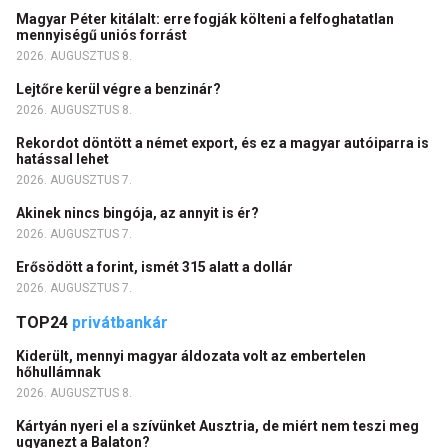
Magyar Péter kitálalt: erre fogják költeni a felfoghatatlan
mennyiségű uniós forrást
2026. AUGUSZTUS 8.
Lejtőre kerül végre a benzinár?
2026. AUGUSZTUS 8.
Rekordot döntött a német export, és ez a magyar autóiparra is
hatással lehet
2026. AUGUSZTUS 7.
Akinek nincs bingója, az annyit is ér?
2026. AUGUSZTUS 7.
Erősödött a forint, ismét 315 alatt a dollár
2026. AUGUSZTUS 7.
TOP24
privátbankár
Kiderült, mennyi magyar áldozata volt az embertelen
hőhullámnak
2026. AUGUSZTUS 8.
Kártyán nyeri el a szívünket Ausztria, de miért nem teszi meg
ugyanezt a Balaton?