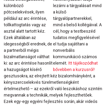
különböző
lezárni a tárgyalásait mind
pótcselekvések, ilyen
a külső
például az arc érintése,
tárgyalópartnerekkel,
tollkattogtatás vagy az
mind a belső kollégáival. A
asztal alatt tartott kéz.
cél, hogy a testbeszéd
Ezek általában az
tudatos megfigyelésével
idegességből erednek, de
el tudja sajátítani a
a partnerből mégis
nonverbális
bizalmatlanságot válthat
kommunikáció számos
ki: az arc érintése hasonlít
elemét.
Itt tájékozódhat
a hazugságot kísérő
bővebben a kurzusról!
gesztusokra, az elrejtett kéz bizalomhiányként, a
kényszercselekvés türelmetlenségként
értelmezhető – az ezekről való leszokáshoz szintén
megvannak a technikák, melyek fejleszthetőek.
Ezek egy-egy egyéni fejlesztés során, akár videós