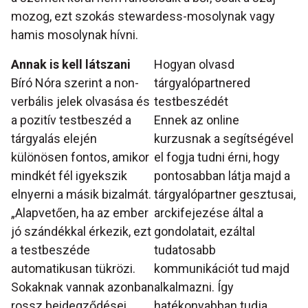
mozog, ezt szokás stewardess-mosolynak vagy
hamis mosolynak hívni.
Annak is kell látszani
Hogyan olvasd
Bíró Nóra szerint a non-
tárgyalópartnered
verbális jelek olvasása és
testbeszédét
a pozitív testbeszéd a
Ennek az online
tárgyalás elején
kurzusnak a segítségével
különösen fontos, amikor
el fogja tudni érni, hogy
mindkét fél igyekszik
pontosabban látja majd a
elnyerni a másik bizalmát.
tárgyalópartner gesztusai,
„Alapvetően, ha az ember
arckifejezése által a
jó szándékkal érkezik, ezt
gondolatait, ezáltal
a testbeszéde
tudatosabb
automatikusan tükrözi.
kommunikációt tud majd
Sokaknak vannak azonban
alkalmazni. Így
rossz beidegződései,
hatékonyabban tudja