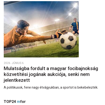
2026. JÚNIUS 6.
Mulatságba fordult a magyar focibajnokság
közvetítési jogának aukciója, senki nem
jelentkezett
A politikusok, fene nagy étvágyukban, a sportot is bekebelezték.
TOP24
m
for