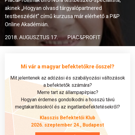
akinek „Hogyan olvasd tárgyalópartnered
testbeszédét” című kurzusa már elérhető a P&P
Online Akadémián.
2018. AUGUSZTUS 17.
PIAC&PROFIT
Mi vár a magyar befektetőkre ősszel?
Mit jelentenek az adózási és szabályozási változások
a befektetők számára?
Merre tart az állampapírpiac?
Hogyan érdemes gondolkodni a hosszú távú
megtakarításokról és az ingatlanbefektetésekről?
Klasszis Befektetői Klub
2026. szeptember 24., Budapest