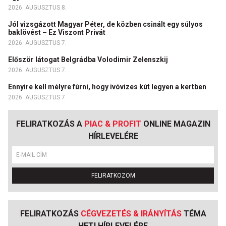
2026. AUGUSZTUS 8.
Jól vizsgázott Magyar Péter, de közben csinált egy súlyos
baklövést – Ez Viszont Privát
2026. AUGUSZTUS 7.
Először látogat Belgrádba Volodimir Zelenszkij
2026. AUGUSZTUS 7.
Ennyire kell mélyre fúrni, hogy ivóvizes kút legyen a kertben
2026. AUGUSZTUS 7.
FELIRATKOZÁS A
PIAC & PROFIT
ONLINE MAGAZIN
HÍRLEVELÉRE
FELIRATKOZOM
FELIRATKOZÁS
CÉGVEZETÉS & IRÁNYÍTÁS
TÉMA
HETI HÍRLEVELÉRE