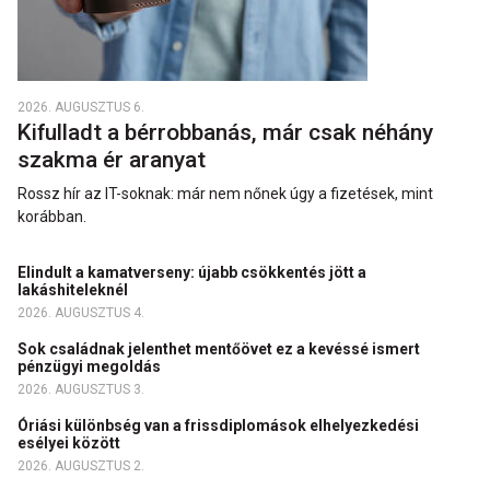
2026. AUGUSZTUS 6.
Kifulladt a bérrobbanás, már csak néhány
szakma ér aranyat
Rossz hír az IT-soknak: már nem nőnek úgy a fizetések, mint
korábban.
Elindult a kamatverseny: újabb csökkentés jött a
lakáshiteleknél
2026. AUGUSZTUS 4.
Sok családnak jelenthet mentőövet ez a kevéssé ismert
pénzügyi megoldás
2026. AUGUSZTUS 3.
Óriási különbség van a frissdiplomások elhelyezkedési
esélyei között
2026. AUGUSZTUS 2.