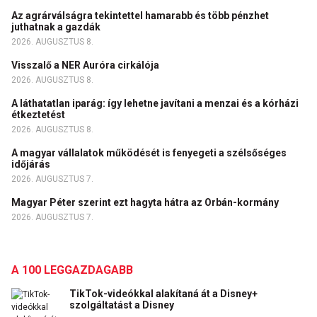
Az agrárválságra tekintettel hamarabb és több pénzhet
juthatnak a gazdák
2026. AUGUSZTUS 8.
Visszalő a NER Auróra cirkálója
2026. AUGUSZTUS 8.
A láthatatlan iparág: így lehetne javítani a menzai és a kórházi
étkeztetést
2026. AUGUSZTUS 8.
A magyar vállalatok működését is fenyegeti a szélsőséges
időjárás
2026. AUGUSZTUS 7.
Magyar Péter szerint ezt hagyta hátra az Orbán-kormány
2026. AUGUSZTUS 7.
A 100 LEGGAZDAGABB
TikTok-videókkal alakítaná át a Disney+
szolgáltatást a Disney