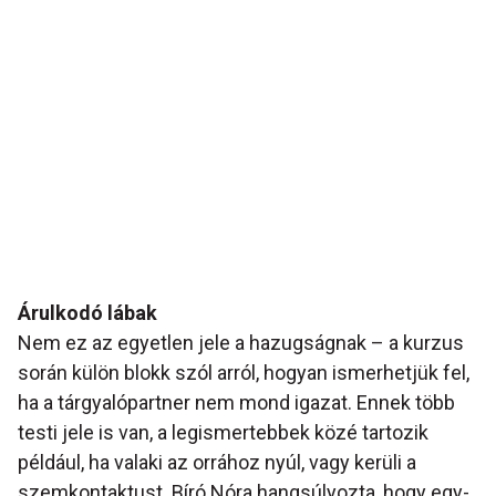
Árulkodó lábak
Nem ez az egyetlen jele a hazugságnak – a kurzus
során külön blokk szól arról, hogyan ismerhetjük fel,
ha a tárgyalópartner nem mond igazat. Ennek több
testi jele is van, a legismertebbek közé tartozik
például, ha valaki az orrához nyúl, vagy kerüli a
szemkontaktust. Bíró Nóra hangsúlyozta, hogy egy-