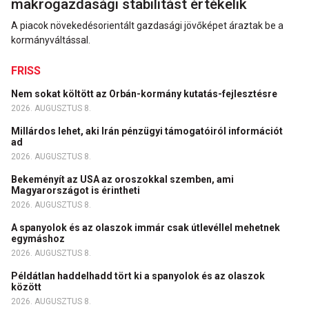
makrogazdasági stabilitást értékelik
A piacok növekedésorientált gazdasági jövőképet áraztak be a
kormányváltással.
FRISS
Nem sokat költött az Orbán-kormány kutatás-fejlesztésre
2026. AUGUSZTUS 8.
Millárdos lehet, aki Irán pénzügyi támogatóiról információt
ad
2026. AUGUSZTUS 8.
Bekeményít az USA az oroszokkal szemben, ami
Magyarországot is érintheti
2026. AUGUSZTUS 8.
A spanyolok és az olaszok immár csak útlevéllel mehetnek
egymáshoz
2026. AUGUSZTUS 8.
Példátlan haddelhadd tört ki a spanyolok és az olaszok
között
2026. AUGUSZTUS 8.