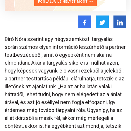
FOGLALJA LE HELYÉT MOST >>
Bíró Nóra szerint egy négyszemközti tárgyalás
során számos olyan információ leszűrhető a partner
testbeszédéből, amit ő egyébként nem akarna
elmondani. Akár a tárgyalás sikere is múlhat azon,
hogy képesek vagyunk-e olvasni ezekből a jelekből:
a partner testtartása például elárulhatja, tetszik-e az
illetőnek az ajánlatunk. „Ha az ár hallatán valaki
hátradől, lehet tudni, hogy nem elégedett az ajánlat
árával, és azt jó eséllyel nem fogja elfogadni, így
érdemes még tovább tárgyalni róla. Ugyanígy, ha az
állát dörzsöli a másik fél, akkor még mérlegeli a
döntést, akkor is, ha egyébként azt mondja, tetszik