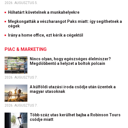
2026. AUGUSZTUS 5.
Hőhatárt követelnek a munkahelyekre
Megkongatták a vészharangot Paks miatt: így segíthetnek a
cégek
Irány a home office, ezt kérik a cégektől
PIAC & MARKETING
Nincs olyan, hogy egészséges élelmiszer?
Megdöbbentő a helyzet a boltok polcain
2026. AUGUSZTUS 7.
A külföldi utazási iroda csődje után üzentek a
magyar utasoknak
2026. AUGUSZTUS 7.
Több száz utas kerülhet bajba a Robinson Tours
csődje miatt