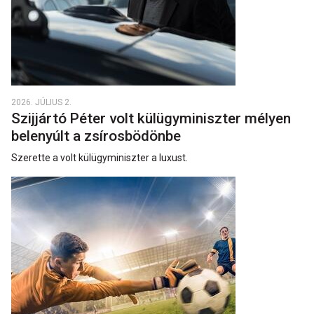
2026. JÚLIUS 2.
Szijjártó Péter volt külügyminiszter mélyen
belenyúlt a zsírosbödönbe
Szerette a volt külügyminiszter a luxust.