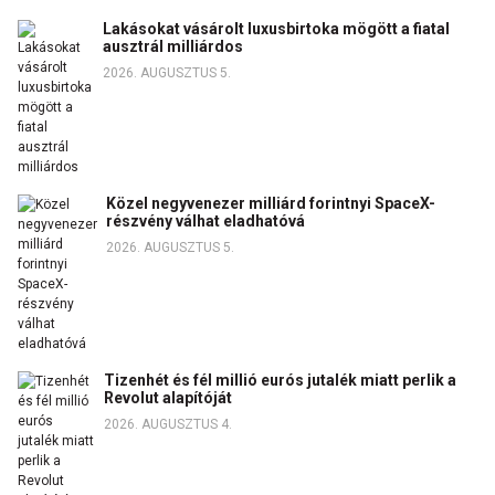
Lakásokat vásárolt luxusbirtoka mögött a fiatal
ausztrál milliárdos
2026. AUGUSZTUS 5.
Közel negyvenezer milliárd forintnyi SpaceX-
részvény válhat eladhatóvá
2026. AUGUSZTUS 5.
Tizenhét és fél millió eurós jutalék miatt perlik a
Revolut alapítóját
2026. AUGUSZTUS 4.