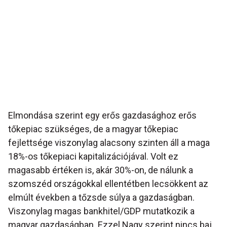
Elmondása szerint egy erős gazdasághoz erős
tőkepiac szükséges, de a magyar tőkepiac
fejlettsége viszonylag alacsony szinten áll a maga
18%-os tőkepiaci kapitalizációjával. Volt ez
magasabb értéken is, akár 30%-on, de nálunk a
szomszéd országokkal ellentétben lecsökkent az
elmúlt években a tőzsde súlya a gazdaságban.
Viszonylag magas bankhitel/GDP mutatkozik a
magyar gazdaságban. Ezzel Nagy szerint nincs baj