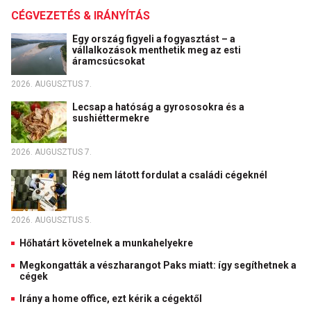
CÉGVEZETÉS & IRÁNYÍTÁS
Egy ország figyeli a fogyasztást – a
vállalkozások menthetik meg az esti
áramcsúcsokat
2026. AUGUSZTUS 7.
Lecsap a hatóság a gyrososokra és a
sushiéttermekre
2026. AUGUSZTUS 7.
Rég nem látott fordulat a családi cégeknél
2026. AUGUSZTUS 5.
Hőhatárt követelnek a munkahelyekre
Megkongatták a vészharangot Paks miatt: így segíthetnek a
cégek
Irány a home office, ezt kérik a cégektől