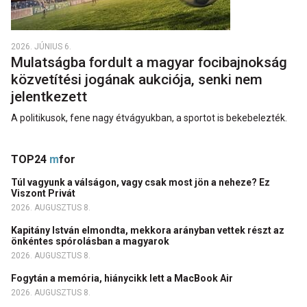
2026. JÚNIUS 6.
Mulatságba fordult a magyar focibajnokság
közvetítési jogának aukciója, senki nem
jelentkezett
A politikusok, fene nagy étvágyukban, a sportot is bekebelezték.
TOP24
m
for
Túl vagyunk a válságon, vagy csak most jön a neheze? Ez
Viszont Privát
2026. AUGUSZTUS 8.
Kapitány István elmondta, mekkora arányban vettek részt az
önkéntes spórolásban a magyarok
2026. AUGUSZTUS 8.
Fogytán a memória, hiánycikk lett a MacBook Air
2026. AUGUSZTUS 8.