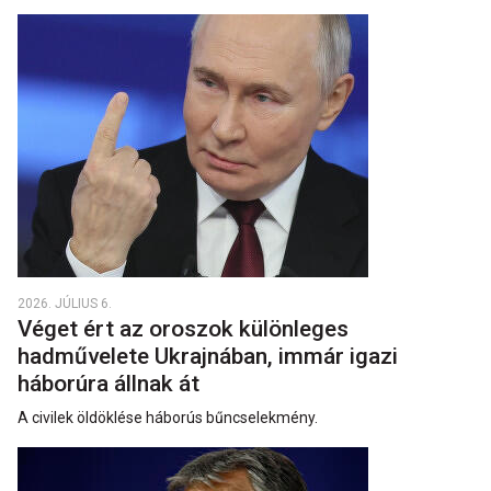
2026. JÚLIUS 6.
Véget ért az oroszok különleges
hadművelete Ukrajnában, immár igazi
háborúra állnak át
A civilek öldöklése háborús bűncselekmény.