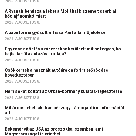
2026. AUGUSZTUS 8.
A Ryanair behúzza a féket a Mol által kiszemelt szerbiai
kőolajfinomító miatt
2026. AUGUSZTUS 8.
A papírforma győzött a Tisza Párt államfőjelölésén
2026. AUGUSZTUS 8.
Egy rossz döntés százezrekbe kerülhet: mit ne tegyen, ha
bajba kerül az utazási irodája?
2026. AUGUSZTUS 8.
Csökkentek a használt autóárak a forint erősödése
következtében
2026. AUGUSZTUS 8.
Nem sokat költött az Orbán-kormány kutatás-fejlesztésre
2026. AUGUSZTUS 8.
Millárdos lehet, aki Irán pénzügyi támogatóiról információt
ad
2026. AUGUSZTUS 8.
Bekeményít az USA az oroszokkal szemben, ami
Magyarországot is érintheti