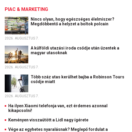
PIAC & MARKETING
Nincs olyan, hogy egészséges élelmiszer?
Megdöbbentő a helyzet a boltok polcain
2026. AUGUSZTUS 7.
A külföldi utazási iroda csődje után üzentek a
magyar utasoknak
2026. AUGUSZTUS 7.
Több száz utas kerülhet bajba a Robinson Tours
csődje miatt
2026. AUGUSZTUS 7.
Ha ilyen Xiaomi telefonja van, ezt érdemes azonnal
kikapcsolni!
Keményen visszaütött a Lidl nagy ígérete
Vége az egyhetes nyaralásnak? Meglepő fordulat a