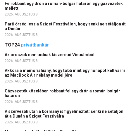
Felrobbant egy drón a román-bolgár határon egy gázvezeték
mellett
2026. AUGUSZTUS 8.
Parti őrség lesz a Sziget Fesztiválon, hogy senki ne sétáljon át
a Dunán
2026. AUGUSZTUS 8.
TOP24
privátbankár
Az oroszok nem tudnak kiszeretni Vietnámból
2026. AUGUSZTUS 8.
Akkora a memóriahiány, hogy több mint egy hónapot kell várni
az MacBook Air néhány modelljére
2026. AUGUSZTUS 8.
Gázvezeték közelében robbant fel egy drón a román-bolgár
határon
2026. AUGUSZTUS 8.
A szervezők után a kormány is figyelmeztet: senki ne sétáljon
át a Dunán a Sziget Fesztiválra
2026. AUGUSZTUS 8.