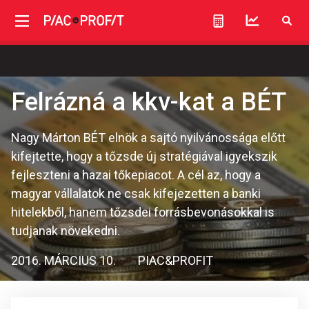
Felrázná a kkv-kat a BÉT
Nagy Márton BÉT elnök a sajtó nyilvánossága előtt
kifejtette, hogy a tőzsde új stratégiával igyekszik
fejleszteni a hazai tőkepiacot. A cél az, hogy a
magyar vállalatok ne csak kifejezetten a banki
hitelekből, hanem tőzsdei forrásbevonásokkal is
tudjanak növekedni.
2016. MÁRCIUS 10.
PIAC&PROFIT