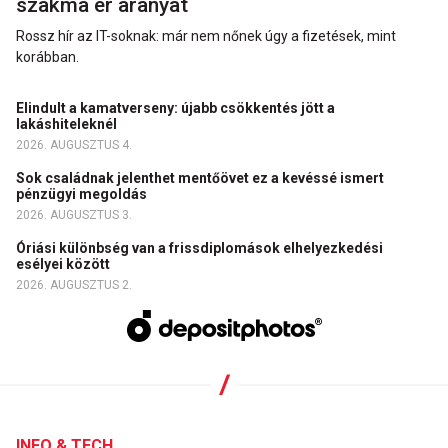
szakma ér aranyat
Rossz hír az IT-soknak: már nem nőnek úgy a fizetések, mint
korábban.
Elindult a kamatverseny: újabb csökkentés jött a
lakáshiteleknél
2026. AUGUSZTUS 4.
Sok családnak jelenthet mentőövet ez a kevéssé ismert
pénzügyi megoldás
2026. AUGUSZTUS 3.
Óriási különbség van a frissdiplomások elhelyezkedési
esélyei között
2026. AUGUSZTUS 2.
INFO & TECH