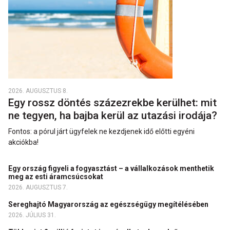
2026. AUGUSZTUS 8.
Egy rossz döntés százezrekbe kerülhet: mit
ne tegyen, ha bajba kerül az utazási irodája?
Fontos: a pórul járt ügyfelek ne kezdjenek idő előtti egyéni
akciókba!
Egy ország figyeli a fogyasztást – a vállalkozások menthetik
meg az esti áramcsúcsokat
2026. AUGUSZTUS 7.
Sereghajtó Magyarország az egészségügy megítélésében
2026. JÚLIUS 31.