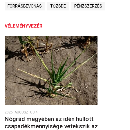
FORRÁSBEVONÁS
TŐZSDE
PÉNZSZERZÉS
VÉLEMÉNYVEZÉR
2026. AUGUSZTUS 4.
Nógrád megyében az idén hullott
csapadékmennyisége vetekszik az