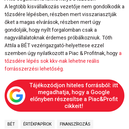
A legtöbb kisvállalkozás vezetője nem gondolkodik a
tőzsdére lépésben, részben mert visszariasztják
őket a magas elvárások, részben mert úgy
gondolják, hogy nyílt forgalomban csak a
nagyvállalatoknak érdemes próbálkozniuk. Tóth
Attila a BÉT vezérigazgató-helyettese ezzel
szemben úgy nyilatkozott a Piac & Profitnak, hogy
a
tőzsdére lépés sok kkv-nak lehetne reális
forrásszerzési lehetőség.
Tájékozódjon hiteles forrásból: itt
megadhatja, hogy a Google
előnyben részesítse a Piac&Profit
cikkeit!
BÉT
ÉRTÉKPAPÍROK
FINANSZÍROZÁS