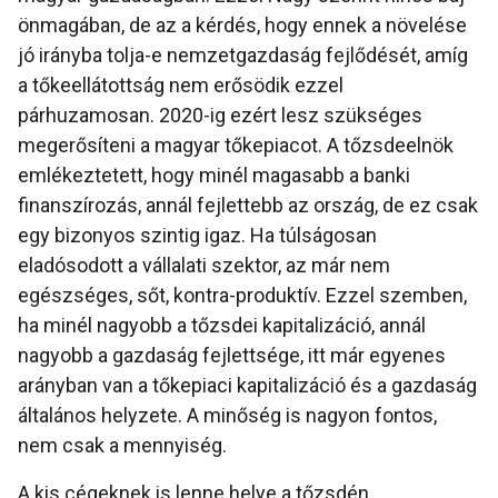
önmagában, de az a kérdés, hogy ennek a növelése
jó irányba tolja-e nemzetgazdaság fejlődését, amíg
a tőkeellátottság nem erősödik ezzel
párhuzamosan. 2020-ig ezért lesz szükséges
megerősíteni a magyar tőkepiacot. A tőzsdeelnök
emlékeztetett, hogy minél magasabb a banki
finanszírozás, annál fejlettebb az ország, de ez csak
egy bizonyos szintig igaz. Ha túlságosan
eladósodott a vállalati szektor, az már nem
egészséges, sőt, kontra-produktív. Ezzel szemben,
ha minél nagyobb a tőzsdei kapitalizáció, annál
nagyobb a gazdaság fejlettsége, itt már egyenes
arányban van a tőkepiaci kapitalizáció és a gazdaság
általános helyzete. A minőség is nagyon fontos,
nem csak a mennyiség.
A kis cégeknek is lenne helye a tőzsdén