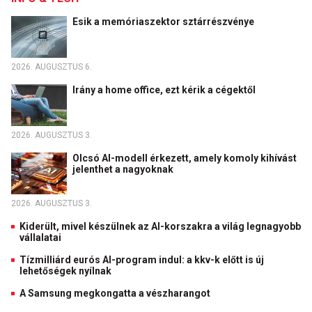
Esik a memóriaszektor sztárrészvénye
2026. AUGUSZTUS 6.
Irány a home office, ezt kérik a cégektől
2026. AUGUSZTUS 3.
Olcsó AI-modell érkezett, amely komoly kihívást
jelenthet a nagyoknak
2026. AUGUSZTUS 3.
Kiderült, mivel készülnek az AI-korszakra a világ legnagyobb
vállalatai
Tízmilliárd eurós AI-program indul: a kkv-k előtt is új
lehetőségek nyílnak
A Samsung megkongatta a vészharangot