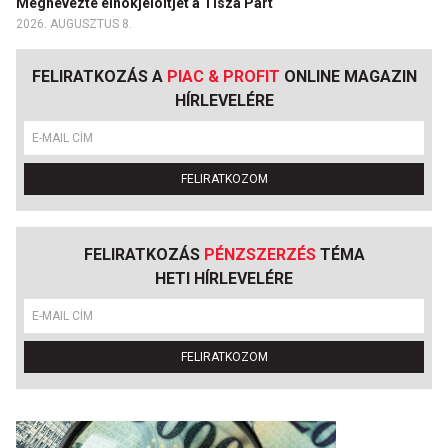
Megnevezte elnökjelöltjét a Tisza Párt
2026. AUGUSZTUS 8.
FELIRATKOZÁS A
PIAC & PROFIT
ONLINE MAGAZIN
HÍRLEVELÉRE
FELIRATKOZOM
FELIRATKOZÁS
PÉNZSZERZÉS
TÉMA
HETI HÍRLEVELÉRE
FELIRATKOZOM