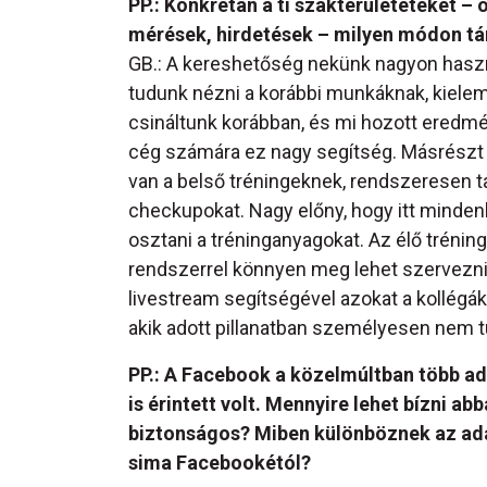
PP.: Konkrétan a ti szakterületeteket – o
mérések, hirdetések – milyen módon t
GB.: A kereshetőség nekünk nagyon hasz
tudunk nézni a korábbi munkáknak, kielem
csináltunk korábban, és mi hozott eredmén
cég számára ez nagy segítség. Másrészt
van a belső tréningeknek, rendszeresen t
checkupokat. Nagy előny, hogy itt minden
osztani a tréninganyagokat. Az élő trén
rendszerrel könnyen meg lehet szervezni
livestream segítségével azokat a kollégáka
akik adott pillanatban személyesen nem t
PP.: A Facebook a közelmúltban több a
is érintett volt. Mennyire lehet bízni a
biztonságos? Miben különböznek az adat
sima Facebookétól?