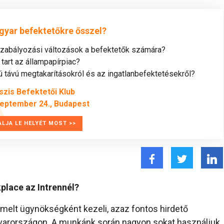
gyar befektetőkre ősszel?
szabályozási változások a befektetők számára?
tart az állampapírpiac?
távú megtakarításokról és az ingatlanbefektetésekről?
szis Befektetői Klub
zeptember 24., Budapest
ALJA LE HELYÉT MOST >>
place az Intrennél?
emelt ügynökségként kezeli, azaz fontos hirdető
yarországon. A munkánk során nagyon sokat használjuk