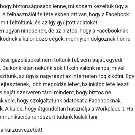
k, hogy biztonságosabb lenne, mi sosem kezeltük úgy a
 A felhasználói feltételekben ott van, hogy a Facebook
mit feltöltünk, és az így gyűjtött adatokat
en ugyan nincsenek, de az biztos, hogy a Facebooknak
 működnek a különböző cégek, mennyien dolgoznak home
.
tési igazolásokat nem töltünk fel, sem saját, egyedi
. De konkrétan nekünk sok titkolnivalónk nincs, mivel
zítünk, az úgyis nagyrészt az interneten fog kikötni. Egy
fejlesztenek, jobb megoldás lehet, ha inkább lefejleszt
 és saját szerveren tárol mindent, hogy biztos ne
unk vele, hogy szolgáltatunk adatokat a Facebooknak,
. A kulcs, hogy átgondoltan használja a Workplace-t. Ha
mmunikációs rendszert tudunk kialakítani.
ia kurzusvezetőit!