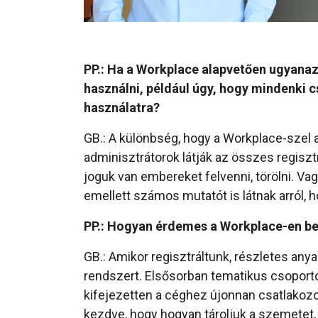
PP.: Ha a Workplace alapvetően ugyanaz
használni, például úgy, hogy mindenki 
használatra?
GB.: A különbség, hogy a Workplace-szel a
adminisztrátorok látják az összes regisztrál
joguk van embereket felvenni, törölni. Va
emellett számos mutatót is látnak arról, 
PP.: Hogyan érdemes a Workplace-en b
GB.: Amikor regisztráltunk, részletes any
rendszert. Elsősorban tematikus csoporto
kifejezetten a céghez újonnan csatlakozo
kezdve, hogy hogyan tároljuk a szemetet,