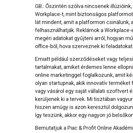
GB.: Őszintén szólva nincsenek illúzióin
Workplace-t, mint biztonságos platformot.
lát mindent, amit a platformon csinálunk, a
felhasználhatják. Reklámok a Workplace-
megéri adatokat gyűjteni arról, hogyan
office-ból, hova szerveznek ki feladatokat
Emiatt például szerződéseket vagy teljesí
tartalmakat, amiket érdemes lenne ellopni
online marketinggel foglalkozunk, amit kés
olyan startupnak, akik innovatív terméket 
vagy vásárol egy saját vállalati szoftvert
kerüljenek ki a tervek. Mi tisztában vagy
hiszen amúgy is azon keresztül dolgozunk
így teszünk, akkor egy nagyon jó belsőko
Bemutatjuk a Piac & Profit Online Akadém