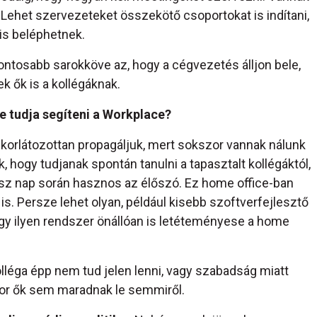
Lehet szervezeteket összekötő csoportokat is indítani,
is beléphetnek.
ntosabb sarokköve az, hogy a cégvezetés álljon bele,
k ők is a kollégáknak.
 tudja segíteni a Workplace?
 korlátozottan propagáljuk, mert sokszor vannak nálunk
k, hogy tudjanak spontán tanulni a tapasztalt kollégáktól,
sz nap során hasznos az élőszó. Ez home office-ban
s. Persze lehet olyan, például kisebb szoftverfejlesztő
 egy ilyen rendszer önállóan is letéteményese a home
olléga épp nem tud jelen lenni, vagy szabadság miatt
nkor ők sem maradnak le semmiről.