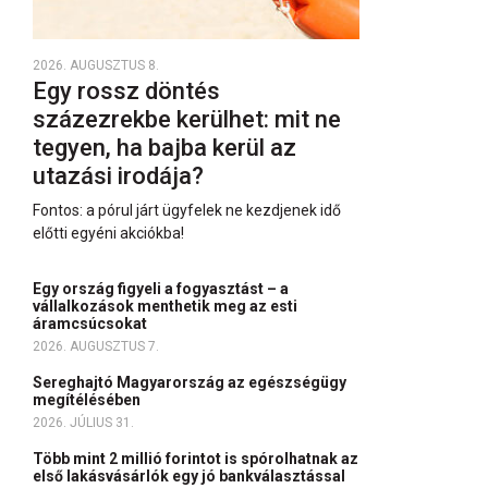
2026. AUGUSZTUS 8.
Egy rossz döntés
százezrekbe kerülhet: mit ne
tegyen, ha bajba kerül az
utazási irodája?
Fontos: a pórul járt ügyfelek ne kezdjenek idő
előtti egyéni akciókba!
Egy ország figyeli a fogyasztást – a
vállalkozások menthetik meg az esti
áramcsúcsokat
2026. AUGUSZTUS 7.
Sereghajtó Magyarország az egészségügy
megítélésében
2026. JÚLIUS 31.
Több mint 2 millió forintot is spórolhatnak az
első lakásvásárlók egy jó bankválasztással