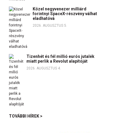
Közel negyvenezer milliárd
forintnyi SpaceX-részvény válhat
eladhatóvá
2026. AUGUSZTUS 5.
Tizenhét és fél millió eurós jutalék
miatt perlik a Revolut alapítóját
2026. AUGUSZTUS 4.
TOVÁBBI HÍREK >