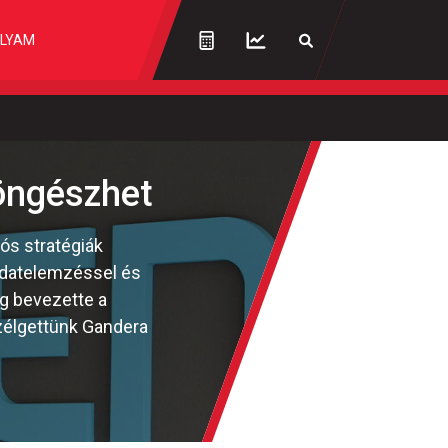
LYAM
öngészhet
ós stratégiák
 adatelemzéssel és
g bevezette a
szélgettünk Gandera