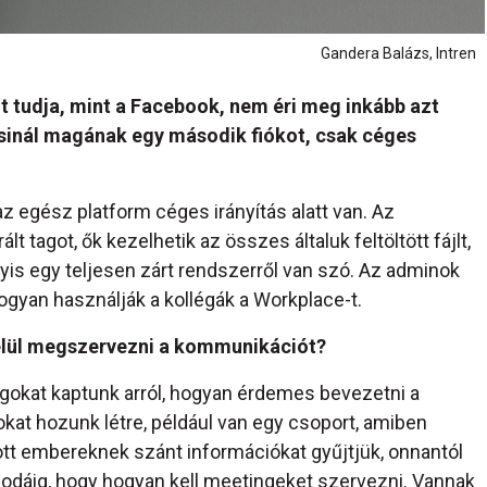
Gandera Balázs, Intren
t tudja, mint a Facebook, nem éri meg inkább azt
csinál magának egy második fiókot, csak céges
z egész platform céges irányítás alatt van. Az
t tagot, ők kezelhetik az összes általuk feltöltött fájlt,
gyis egy teljesen zárt rendszerről van szó. Az adminok
hogyan használják a kollégák a Workplace-t.
elül megszervezni a kommunikációt?
agokat kaptunk arról, hogyan érdemes bevezetni a
kat hozunk létre, például van egy csoport, amiben
tt embereknek szánt információkat gyűjtjük, onnantól
 odáig, hogy hogyan kell meetingeket szervezni. Vannak