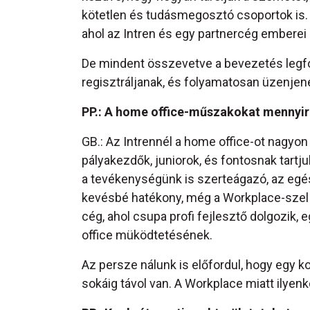
kötetlen és tudásmegosztó csoportok is. 
ahol az Intren és egy partnercég emberei 
De mindent összevetve a bevezetés legfo
regisztráljanak, és folyamatosan üzenjene
PP.: A home office-műszakokat mennyire
GB.: Az Intrennél a home office-ot nagyon
pályakezdők, juniorok, és fontosnak tartju
a tevékenységünk is szerteágazó, az egé
kevésbé hatékony, még a Workplace-szel i
cég, ahol csupa profi fejlesztő dolgozik,
office müködtetésének.
Az persze nálunk is előfordul, hogy egy k
sokáig távol van. A Workplace miatt ilye