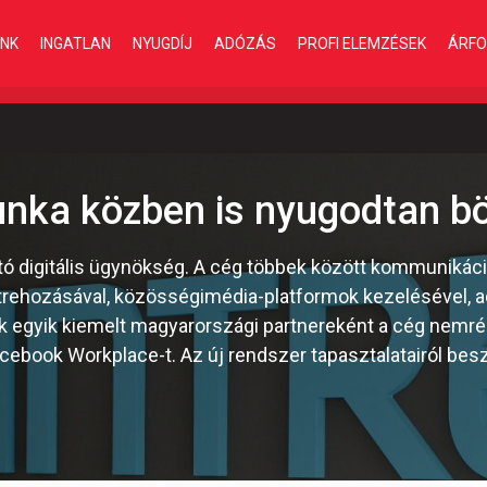
INK
INGATLAN
NYUGDÍJ
ADÓZÁS
PROFI ELEMZÉSEK
ÁRFO
unka közben is nyugodtan b
ató digitális ügynökség. A cég többek között kommunikáci
létrehozásával, közösségimédia-platformok kezelésével,
ok egyik kiemelt magyarországi partnereként a cég nemré
 Facebook Workplace-t. Az új rendszer tapasztalatairól be