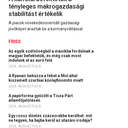
tényleges makrogazdasági
stabilitást értékelik
A piacok növekedésorientált gazdasági
jövőképet áraztak be a kormányváltással.
FRISS
Az egyik szélsőségből a másikba fordulnak a
magyar befektetők, és még csak most
indulunk el az euró felé
2026. AUGUSZTUS 8.
A Ryanair behúzza a féket a Mol által
kiszemelt szerbiai kőolajfinomító miatt
2026. AUGUSZTUS 8.
A papírforma győzött a Tisza Párt
államfőjelölésén
2026. AUGUSZTUS 8.
Egy rossz döntés százezrekbe kerülhet: mit
ne tegyen, ha bajba kerül az utazási irodája?
2026. AUGUSZTUS 8.