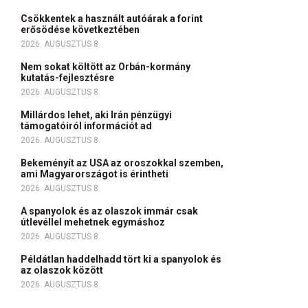
Csökkentek a használt autóárak a forint
erősödése következtében
2026. AUGUSZTUS 8.
Nem sokat költött az Orbán-kormány
kutatás-fejlesztésre
2026. AUGUSZTUS 8.
Millárdos lehet, aki Irán pénzügyi
támogatóiról információt ad
2026. AUGUSZTUS 8.
Bekeményít az USA az oroszokkal szemben,
ami Magyarországot is érintheti
2026. AUGUSZTUS 8.
A spanyolok és az olaszok immár csak
útlevéllel mehetnek egymáshoz
2026. AUGUSZTUS 8.
Példátlan haddelhadd tört ki a spanyolok és
az olaszok között
2026. AUGUSZTUS 8.