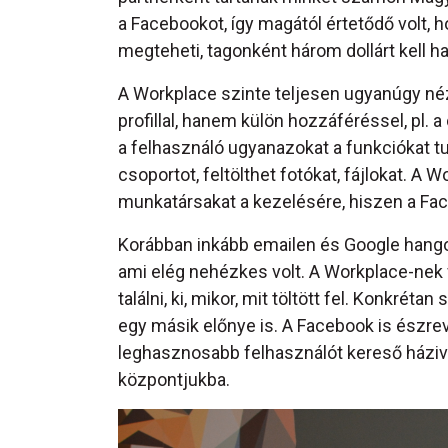
a Facebookot, így magától értetődő volt,
megteheti, tagonként három dollárt kell hav
A Workplace szinte teljesen ugyanúgy né
profillal, hanem külön hozzáféréssel, pl.
a felhasználó ugyanazokat a funkciókat tu
csoportot, feltölthet fotókat, fájlokat. A 
munkatársakat a kezelésére, hiszen a Fa
Korábban inkább emailen és Google hangou
ami elég nehézkes volt. A Workplace-nek
találni, ki, mikor, mit töltött fel. Konkré
egy másik előnye is. A Facebook is észrev
leghasznosabb felhasználót kereső háziv
központjukba.