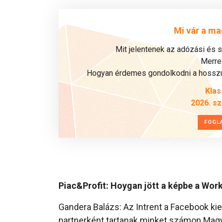
Mi vár a ma
Mit jelentenek az adózási és 
Merre 
Hogyan érdemes gondolkodni a hosszú 
Klas
2026. s
FOGL
Piac&Profit: Hoygan jött a képbe a Work
Gandera Balázs: Az Intrent a Facebook ki
partnerként tartanak minket számon Mag