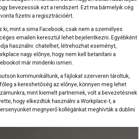
 hogy bevezessük ezt a rendszert. Ezt ma bármelyik cég
onta fizetni a regisztrációért.
z ki, mint a sima Facebook, csak nem a személyes
 a céges emailen keresztül lehet bejelentkezni. Egyébként
dja használni: chatelhet, létrehozhat eseményt,
Workplace nagy előnye, hogy nem kell betanítani a
cebookot már mindenki ismeri.
tson kommunikáltunk, a fájlokat szerveren tároltuk,
 főleg a kereshetőség az előnye, könnyen meg lehet
tan számunkra, mint kiemelt partnernek, volt a bevezetésnek
ette, hogy elkezdtük használni a Workplace-t, a
ersenyünket megnyerő kollégánkat meghívták a dublini