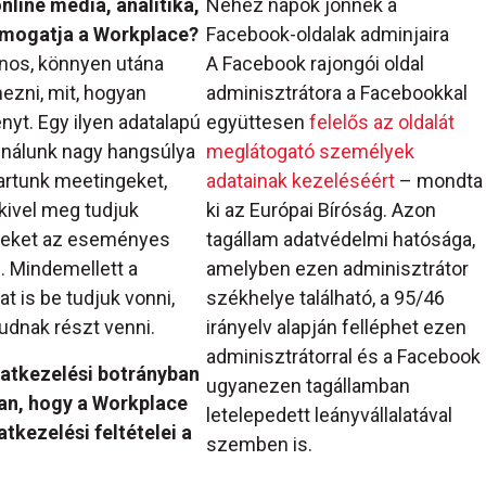
nline média, analitika,
Nehéz napok jönnek a
ámogatja a Workplace?
Facebook-oldalak adminjaira
nos, könnyen utána
A Facebook rajongói oldal
ezni, mit, hogyan
adminisztrátora a Facebookkal
yt. Egy ilyen adatalapú
együttesen
felelős az oldalát
 nálunk nagy hangsúlya
meglátogató személyek
artunk meetingeket,
adatainak kezeléséért
– mondta
kivel meg tudjuk
ki az Európai Bíróság. Azon
ingeket az eseményes
tagállam adatvédelmi hatósága,
. Mindemellett a
amelyben ezen adminisztrátor
t is be tudjuk vonni,
székhelye található, a 95/46
udnak részt venni.
irányelv alapján felléphet ezen
adminisztrátorral és a Facebook
datkezelési botrányban
ugyanezen tagállamban
bban, hogy a Workplace
letelepedett leányvállalatával
kezelési feltételei a
szemben is.