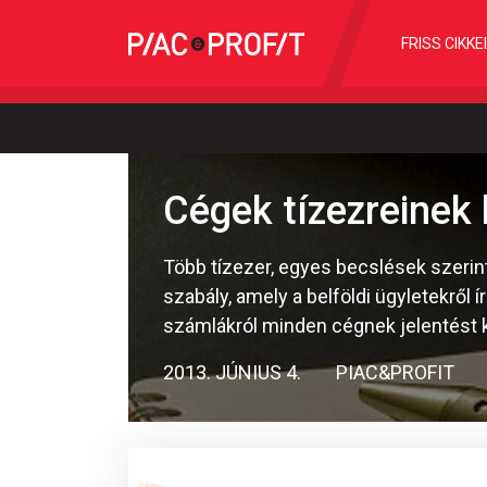
FRISS CIKKE
Cégek tízezreinek k
Több tízezer, egyes becslések szerint 
szabály, amely a belföldi ügyletekről ír
számlákról minden cégnek jelentést k
2013. JÚNIUS 4.
PIAC&PROFIT