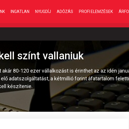
INK
INGATLAN
NYUGDÍJ
ADÓZÁS
PROFI ELEMZÉSEK
ÁRFO
ell színt vallaniuk
akár 80-120 ezer vállalkozást is érinthet az az idén januá
 elő adatszolgáltatást, a kétmillió forint áfatartalom felett
ell készítenie.