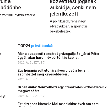
últ a
közvetítési jogának
sbödönbe
aukciója, senki nem
jelentkezett
a volt külügyminiszter a
A politikusok, fene nagy
étvágyukban, a sportot is
bekebelezték.
TOP24
privátbankár
z
Már a budapesti rendőrség vizsgálja Szijjártó Péter
ügyét, akár három év börtönt is kaphat
2026. AUGUSZTUS 7.
Egy hónapja volt utoljára ilyen olcsó a benzin,
szombattól még kevesebbe kerül
2026. AUGUSZTUS 7.
Orbán Anita: Nemzetközi együttműködés vízkészleteink
megóvásáért
ényt
2026. AUGUSZTUS 7.
Ezt biztosan kiteszi a Mol az ablakba: évek óta nem