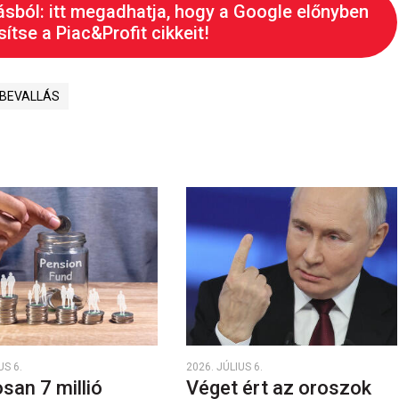
ásból: itt megadhatja, hogy a Google előnyben
ítse a Piac&Profit cikkeit!
 BEVALLÁS
US 6.
2026. JÚLIUS 6.
san 7 millió
Véget ért az oroszok