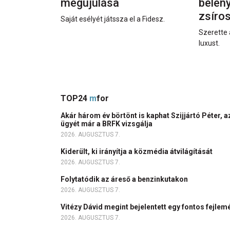
megújulása
beleny
zsíro
Saját esélyét játssza el a Fidesz.
Szerette 
luxust.
TOP24
m
for
Akár három év börtönt is kaphat Szijjártó Péter, a
ügyét már a BRFK vizsgálja
2026. AUGUSZTUS 7.
Kiderült, ki irányítja a közmédia átvilágítását
2026. AUGUSZTUS 7.
Folytatódik az áreső a benzinkutakon
2026. AUGUSZTUS 7.
Vitézy Dávid megint bejelentett egy fontos fejlem
2026. AUGUSZTUS 7.