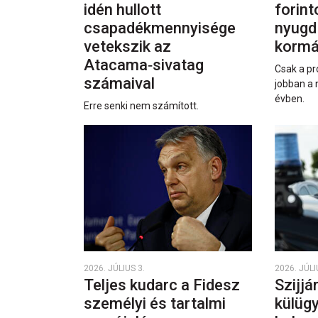
idén hullott
forint
csapadékmennyisége
nyugd
vetekszik az
kormá
Atacama‑sivatag
Csak a pr
számaival
jobban a 
évben.
Erre senki nem számított.
2026. JÚLIUS 3.
2026. JÚLI
Teljes kudarc a Fidesz
Szijjá
személyi és tartalmi
külüg