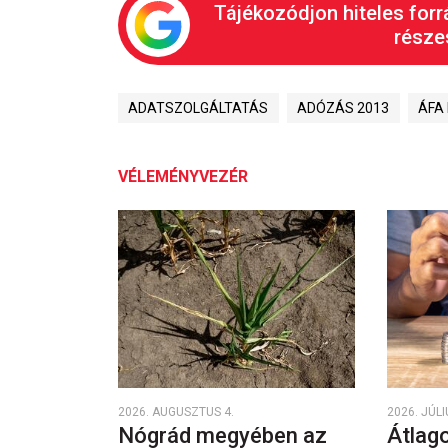
Tájékozódjon hiteles forr
részes
ADATSZOLGÁLTATÁS
ADÓZÁS 2013
ÁFA
VÉLEMÉNYVEZÉR
2026. AUGUSZTUS 4.
2026. JÚLI
Nógrád megyében az
Átlago