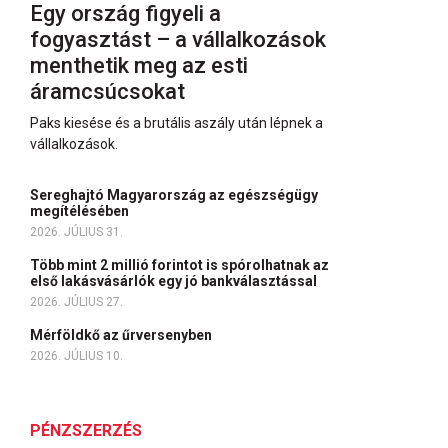
Egy ország figyeli a
fogyasztást – a vállalkozások
menthetik meg az esti
áramcsúcsokat
Paks kiesése és a brutális aszály után lépnek a
vállalkozások.
Sereghajtó Magyarország az egészségügy
megítélésében
2026. JÚLIUS 31.
Több mint 2 millió forintot is spórolhatnak az
első lakásvásárlók egy jó bankválasztással
2026. JÚLIUS 27.
Mérföldkő az űrversenyben
2026. JÚLIUS 10.
PÉNZSZERZÉS