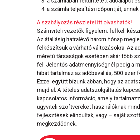
a számlában feltüntetett adóalapot és 
a számla teljesítési időpontját, enne
A szabályozás részletei itt olvashatók!
Számviteli vezetők figyelem: fel kell készí
Az átállásig hátralévő három hónap megleh
felkészítsük a várható változásokra. Az 
méretű társaságok esetében akár több szá
fel. Jelentős adatmennyiségnél pedig a m
hibát tartalmaz az adóbevallás, 500 ezer f
Ezzel együtt bízunk abban, hogy az adats
majd el. A tételes adatszolgáltatás kapc
kapcsolatos információ, amely tartalmazz
ügyviteli szoftvereket használóknak min
fejlesztések elindultak, vagy – saját sz
megkezdődnek.