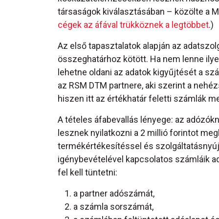
társaságok kiválasztásában – közölte a Mag
cégek az áfával trükköznek a legtöbbet
.)
Az első tapasztalatok alapján az adatszol
összeghatárhoz kötött. Ha nem lenne ilye
lehetne oldani az adatok kigyűjtését a sz
az RSM DTM partnere, aki szerint a nehéz
hiszen itt az értékhatár feletti számlák mel
A tételes áfabevallás lényege: az adózókn
lesznek nyilatkozni a 2 millió forintot me
termékértékesítéssel és szolgáltatásnyúj
igénybevételével kapcsolatos számláik ad
fel kell tüntetni:
a partner adószámát,
a számla sorszámát,