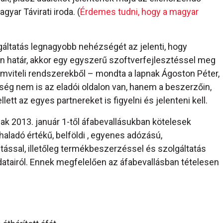
yar Távirati iroda. (
Érdemes tudni, hogy a magyar
gáltatás legnagyobb nehézségét az jelenti, hogy
n határ, akkor egy egyszerű szoftverfejlesztéssel meg
ámviteli rendszerekből – mondta a lapnak Ágoston Péter,
ség nem is az eladói oldalon van, hanem a beszerzőin,
lett az egyes partnereket is figyelni és jelenteni kell.
ak 2013. január 1-től áfabevallásukban kötelesek
ghaladó értékű, belföldi , egyenes adózású,
tással, illetőleg termékbeszerzéssel és szolgáltatás
atairól. Ennek megfelelően az áfabevallásban tételesen