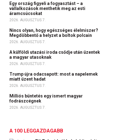
Egy ország figyeli a fogyasztást – a
vállalkozások menthetik meg az esti
áramcsúcsokat
2026. AUGUSZTUS 7.
Nincs olyan, hogy egészséges élelmiszer?
Megdöbbentő a helyzet a boltok polcain
2026. AUGUSZTUS 7.
A külföldi utazási iroda csődje után üzentek
a magyar utasoknak
2026. AUGUSZTUS 7.
Trump újra odacsapott: most a napelemek
miatt üzent hadat
2026. AUGUSZTUS 7.
Milliós büntetés egy ismert magyar
fodrászcégnek
2026. AUGUSZTUS 7.
A 100 LEGGAZDAGABB