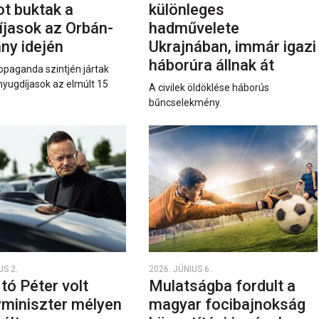
ot buktak a
különleges
íjasok az Orbán-
hadművelete
ny idején
Ukrajnában, immár igazi
háborúra állnak át
opaganda szintjén jártak
nyugdíjasok az elmúlt 15
A civilek öldöklése háborús
bűncselekmény.
US 2.
2026. JÚNIUS 6.
rtó Péter volt
Mulatságba fordult a
yminiszter mélyen
magyar focibajnokság