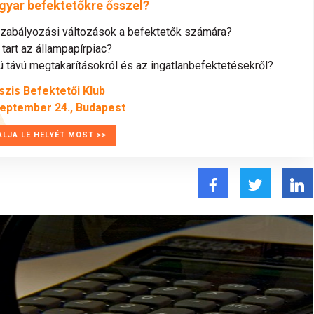
gyar befektetőkre ősszel?
szabályozási változások a befektetők számára?
tart az állampapírpiac?
távú megtakarításokról és az ingatlanbefektetésekről?
szis Befektetői Klub
zeptember 24., Budapest
ALJA LE HELYÉT MOST >>