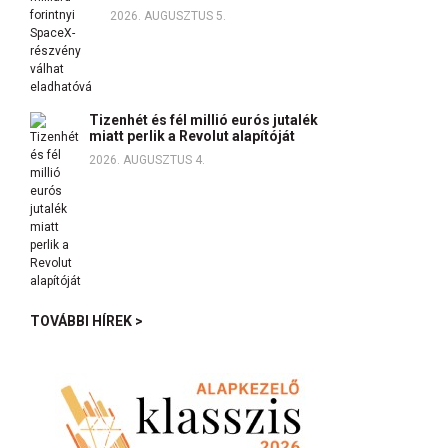
2026. AUGUSZTUS 5.
Tizenhét és fél millió eurós jutalék
miatt perlik a Revolut alapítóját
2026. AUGUSZTUS 4.
TOVÁBBI HÍREK >