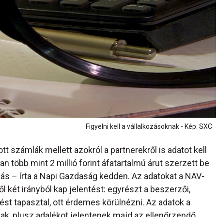
Figyelni kell a vállalkozásoknak - Kép: SXC
t számlák mellett azokról a partnerekről is adatot kell
an több mint 2 millió forint áfatartalmú árut szerzett be
ozás – írta a Napi Gazdaság kedden. Az adatokat a NAV-
ől két irányból kap jelentést: egyrészt a beszerzői,
rést tapasztal, ott érdemes körülnézni. Az adatok a
, plusz adalékot jelentenek majd az ellenőrzendő