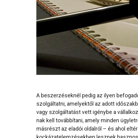
A beszerzéseknél pedig az ilyen befogadot
szolgáltatni, amelyektől az adott időszakb
vagy szolgáltatást vett igénybe a vállalk
nak kell továbbítani, amely minden ügyletr
másrészt az eladói oldalról – és ahol elté
kockázatelemzésekben lesznek hasznosak