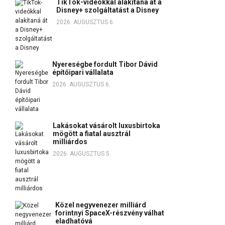
TikTok-videókkal alakítaná át a
Disney+ szolgáltatást a Disney
2026. AUGUSZTUS 6.
Nyereségbe fordult Tibor Dávid
építőipari vállalata
2026. AUGUSZTUS 6.
Lakásokat vásárolt luxusbirtoka
mögött a fiatal ausztrál
milliárdos
2026. AUGUSZTUS 5.
Közel negyvenezer milliárd
forintnyi SpaceX-részvény válhat
eladhatóvá