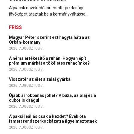
A piacok növekedésorientált gazdasági
jövőképet áraztak be a kormányváltással.
FRISS
Magyar Péter szerint ezt hagyta hátra az
Orbán-kormány
2026. AUGUSZTUS 7.
A néma értékesítő a ruhán: Hogyan épít
prémium márkát a tökéletes ruhacímke?
2026. AUGUSZTUS 7.
Visszatér az élet a zalai gyárba
2026. AUGUSZTUS 7.
Újabb árrobbanás jöhet? A búza, az olaj és a
cukor is drágul
2026. AUGUSZTUS 7.
A paksi leállás csak a kezdet? Évek óta
ismert rendszerkockázatra figyelmeztetnek
2026. AUGUSZTUS 7.