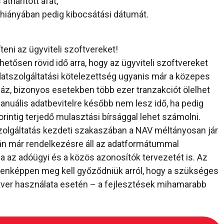
áthárított áfát,
k hiányában pedig kibocsátási dátumát.
teni az ügyviteli szoftvereket!
etősen rövid idő arra, hogy az ügyviteli szoftvereket
adatszolgáltatási kötelezettség ugyanis már a közepes
z, bizonyos esetekben több ezer tranzakciót ölelhet
anuális adatbevitelre később nem lesz idő, ha pedig
orintig terjedő mulasztási bírsággal lehet számolni.
zolgáltatás kezdeti szakaszában a NAV méltányosan jár
sán már rendelkezésre áll az adatformátummal
a az adóügyi és a közös azonosítók tervezetét is. Az
denképpen meg kell győződniük arról, hogy a szükséges
oftver használata esetén – a fejlesztések mihamarabb