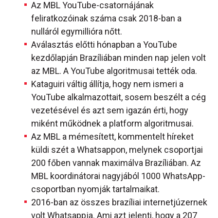
Az MBL YouTube-csatornájának
feliratkozóinak száma csak 2018-ban a
nulláról egymillióra nőtt.
Aválasztás előtti hónapban a YouTube
kezdőlapján Brazíliában minden nap jelen volt
az MBL. A YouTube algoritmusai tették oda.
Kataguiri váltig állítja, hogy nem ismeri a
YouTube alkalmazottait, sosem beszélt a cég
vezetésével és azt sem igazán érti, hogy
miként működnek a platform algoritmusai.
Az MBL a mémesített, kommentelt híreket
küldi szét a Whatsappon, melynek csoportjai
200 főben vannak maximálva Brazíliában. Az
MBL koordinátorai nagyjából 1000 WhatsApp-
csoportban nyomják tartalmaikat.
2016-ban az összes brazíliai internetjúzernek
volt Whatsappja. Ami azt jelenti, hogy a 207