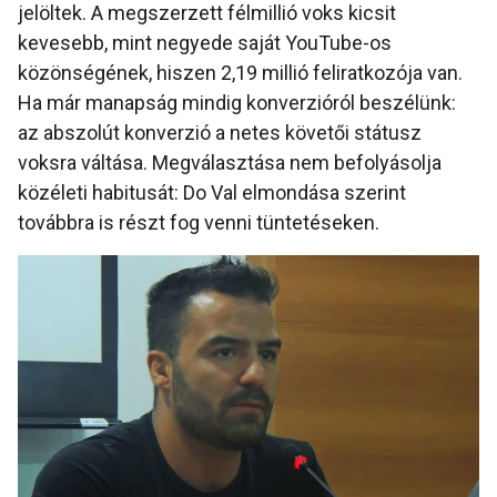
jelöltek. A megszerzett félmillió voks kicsit
kevesebb, mint negyede saját YouTube-os
közönségének, hiszen 2,19 millió feliratkozója van.
Ha már manapság mindig konverzióról beszélünk:
az abszolút konverzió a netes követői státusz
voksra váltása. Megválasztása nem befolyásolja
közéleti habitusát: Do Val elmondása szerint
továbbra is részt fog venni tüntetéseken.