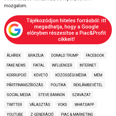
mozgalom.
Tájékozódjon hiteles forrásból: itt
megadhatja, hogy a Google
előnyben részesítse a Piac&Profit
cikkeit!
ÁLHÍREK
BRAZÍLIA
DONALD TRUMP
FACEBOOK
FAKE NEWS
FIATAL
INFLUENCER
INTERNET
KORRUPCIÓ
KÖVETŐ
KÖZÖSSÉGI MÉDIA
MÉM
PÁRTFINANSZÍROZÁS
POLITIKA
REKLÁMBEVÉTEL
SOCIAL MEDIA
STEVE BANNON
SZAVAZAT
TWITTER
VÁLASZTÁS
VOKS
WHATSAPP
YOUTUBE
Z-GENERÁCIÓ
PIAC & MARKETING