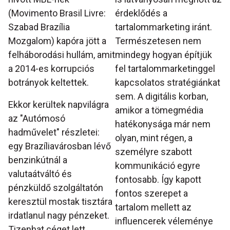
(Movimento Brasil Livre:
érdeklődés a
Szabad Brazília
tartalommarketing iránt.
Mozgalom) kapóra jött a
Természetesen nem
felháborodási hullám, amit
mindegy hogyan építjük
a 2014-es korrupciós
fel tartalommarketinggel
botrányok keltettek.
kapcsolatos stratégiánkat
sem. A digitális korban,
Ekkor kerültek napvilágra
amikor a tömegmédia
az "Autómosó
hatékonysága már nem
hadművelet" részletei:
olyan, mint régen, a
egy Brazíliavárosban lévő
személyre szabott
benzinkútnál a
kommunikáció egyre
valutaátváltó és
fontosabb. Így kapott
pénzküldő szolgáltatón
fontos szerepet a
keresztül mostak tisztára
tartalom mellett az
irdatlanul nagy pénzeket.
influencerek véleménye
Tizenhat céget lett