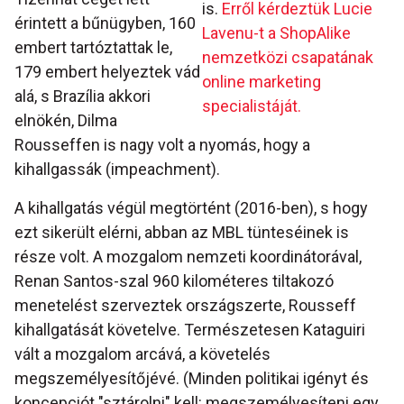
is.
Erről kérdeztük Lucie
érintett a bűnügyben, 160
Lavenu-t a ShopAlike
embert tartóztattak le,
nemzetközi csapatának
179 embert helyeztek vád
online marketing
alá, s Brazília akkori
specialistáját.
elnökén, Dilma
Rousseffen is nagy volt a nyomás, hogy a
kihallgassák (impeachment).
A kihallgatás végül megtörtént (2016-ben), s hogy
ezt sikerült elérni, abban az MBL tünteséinek is
része volt. A mozgalom nemzeti koordinátorával,
Renan Santos-szal 960 kilométeres tiltakozó
menetelést szerveztek országszerte, Rousseff
kihallgatását követelve. Természetesen Kataguiri
vált a mozgalom arcává, a követelés
megszemélyesítőjévé. (Minden politikai igényt és
koncepciót "sztárolni" kell: megszemélyesíteni egy