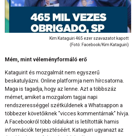
Kim Kataguiri 465 ezer szavazatot kapott
(Fotó: Facebook/Kim Kataguiri)
Mém, mint véleményformáló erő
Kataguirit és mozgalmát nem egyszerű
beskatulyázni. Online platformja nem hírcsatorna.
Maga is tagadja, hogy az lenne. Azt a többszáz
mémet, amiket a mozgalom tagjai napi
rendszerességgel szétküldenek a Whatsappon a
többezer követőiknek "vicces kommentárnak" hívja.
A Facebookról több oldalukat is letiltották hamis
információk terjesztéséért. Kataguiri ugyanazt az