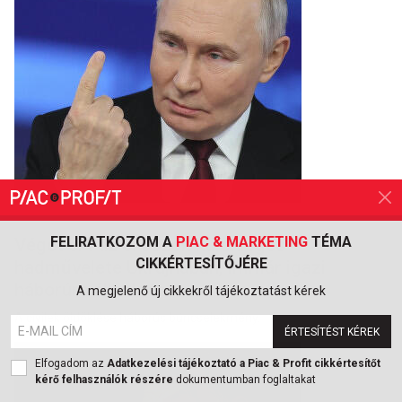
2026. JÚLIUS 6.
FELIRATKOZOM A
PIAC & MARKETING
TÉMA
Véget ért az oroszok különleges
CIKKÉRTESÍTŐJÉRE
hadművelete Ukrajnában, immár igazi
háborúra állnak át
A megjelenő új cikkekről tájékoztatást kérek
A civilek öldöklése háborús bűncselekmény.
ÉRTESÍTÉST KÉREK
Elfogadom az
Adatkezelési tájékoztató a Piac & Profit cikkértesítőt
kérő felhasználók részére
dokumentumban foglaltakat