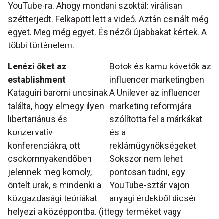
YouTube-ra. Ahogy mondani szoktál: virálisan
szétterjedt. Felkapott lett a videó. Aztán csinált még
egyet. Meg még egyet. És nézői újabbakat kértek. A
többi történelem.
Lenézi őket az
Botok és kamu követők az
establishment
influencer marketingben
Kataguiri baromi uncsinak
A Unilever az influencer
találta, hogy elmegy ilyen
marketing reformjára
libertariánus és
szólította fel a márkákat
konzervatív
és a
konferenciákra, ott
reklámügynökségeket.
csokornnyakendőben
Sokszor nem lehet
jelennek meg komoly,
pontosan tudni, egy
öntelt urak, s mindenki a
YouTube-sztár vajon
közgazdasági teóriákat
anyagi érdekből dicsér
helyezi a középpontba. (itt
egy terméket vagy