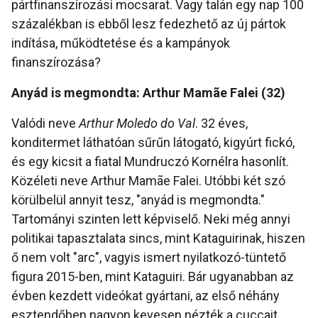
pártfinanszírozási mocsarat. Vagy talán egy nap 100
százalékban is ebből lesz fedezhető az új pártok
indítása, működtetése és a kampányok
finanszírozása?
Anyád is megmondta: Arthur Mamãe Falei (32)
Valódi neve
Arthur Moledo do Val
. 32 éves,
konditermet láthatóan sűrűn látogató, kigyúrt fickó,
és egy kicsit a fiatal Mundruczó Kornélra hasonlít.
Közéleti neve Arthur Mamãe Falei. Utóbbi két szó
körülbelül annyit tesz, "anyád is megmondta."
Tartományi szinten lett képviselő. Neki még annyi
politikai tapasztalata sincs, mint Kataguirinak, hiszen
ő nem volt "arc", vagyis ismert nyilatkozó-tüntető
figura 2015-ben, mint Kataguiri. Bár ugyanabban az
évben kezdett videókat gyártani, az első néhány
esztendőben nagyon kevesen nézték a cuccait.