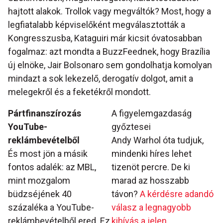
hajtott alakok. Trollok vagy megváltók? Most, hogy a
legfiatalabb képviselőként megválasztották a
Kongresszusba, Kataguiri már kicsit óvatosabban
fogalmaz: azt mondta a BuzzFeednek, hogy Brazília
új elnöke, Jair Bolsonaro sem gondolhatja komolyan
mindazt a sok lekezelő, derogatív dolgot, amit a
melegekről és a feketékről mondott.
Pártfinanszírozás
A figyelemgazdaság
YouTube-
győztesei
reklámbevételből
Andy Warhol óta tudjuk,
És most jön a másik
mindenki híres lehet
fontos adalék: az MBL,
tizenöt percre. De ki
mint mozgalom
marad az hosszabb
büdzséjének 40
távon?
A kérdésre adandó
százaléka a YouTube-
válasz a legnagyobb
reklámbevételből ered. Ez
kihívás a jelen