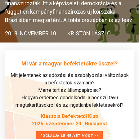
finanszírozták. Itt a képviseleti demokrácia és a
független kampányfinanszírozás új korszaka.
Brazíliában megtörtént. A többi országban is ez lesz.
2018. NOVEMBER 10.
KRISTON LÁSZLÓ
Mi vár a magyar befektetőkre ősszel?
Mit jelentenek az adózási és szabályozási változások
a befektetők számára?
Merre tart az állampapírpiac?
Hogyan érdemes gondolkodni a hosszú távú
megtakarításokról és az ingatlanbefektetésekről?
Klasszis Befektetői Klub
2026. szeptember 24., Budapest
FOGLALJA LE HELYÉT MOST >>