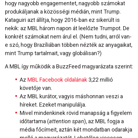
hogy nagyobb engagementet, nagyobb számokat
produkáljanak a közösségi médián, mint Trump.
Kataguiri azt állítja, hogy 2016-ban ez sikerült is
nekik: az MBL három napon át leelőzte Trumpot. De
konkrét számokat nem árul el. (Nem tudni, arról van-
e szó, hogy Brazíliában többen nézték az anyagaikat,
mint Trump tartalmait, vagy globálisan?)
A MBL így működik a BuzzFeed magyarázata szerint:
Az
MBL Facebook oldalának
3,22 millió
követője van.
Az MBL kurátor, vagyis máshonnan veszi a
híreket. Ezeket manipulálja.
Mivel mindenkinek rövid manapság a figyelem
időtartama (
attention span
), az MBL fogja a
média főcímeit, aztán két mondatban odarakja
mellé a magyarázatát. Lehetőleg viccesen,