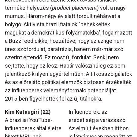
termékelhelyezés (
product placement
) volt a nagy
mumus. Három-négy év alatt fordult néhányat a
bolygó. Aktivista brazil fiatalok "behekkelték
magukat a demokratikus folyamatokba", fogalmazott
a BuzzFeed cikke, hozzátéve, hogy ez az ige nem
üres szófordulat, parafrázis, hanem már-már szó
szerint értendő. Ez most új fordulat. Senki nem
sejtette, hogy ez lesz. Habár valószínűleg ez sem
jelentkező ki ilyen egyértelműen. A titkosszolgálatok
és az előrelátó politikai elemzők biztosan érzékelték
az influencerek véleményformáló potenciálját.
2015-ben figyelhettek fel az új titánokra.
Kim Kataugiri (22)
Influencerek: az
A brazíliai YouTube-
eredetiség a varázsszó
influencerek által életre
Az elmúlt években itthon
hívott MBL-nek
is látványosan megnőtt az