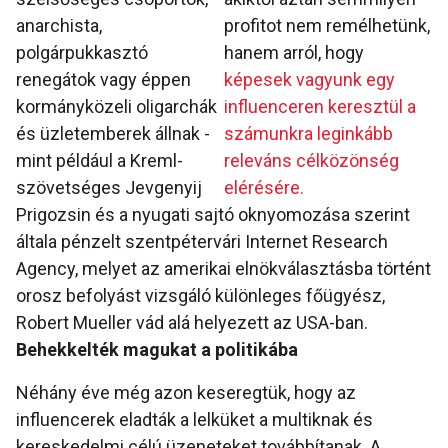
anarchista,
profitot nem remélhetünk,
polgárpukkasztó
hanem arról, hogy
renegátok vagy éppen
képesek vagyunk egy
kormányközeli oligarchák
influenceren keresztül a
és üzletemberek állnak -
számunkra leginkább
mint például a Kreml-
releváns célközönség
szövetséges Jevgenyij
elérésére.
Prigozsin és a nyugati sajtó oknyomozása szerint
általa pénzelt szentpétervári Internet Research
Agency, melyet az amerikai elnökválasztásba történt
orosz befolyást vizsgáló különleges főügyész,
Robert Mueller vád alá helyezett az USA-ban.
Behekkelték magukat a politikába
Néhány éve még azon keseregtük, hogy az
influencerek eladták a lelküket a multiknak és
kereskedelmi célú üzeneteket továbbítanak. A