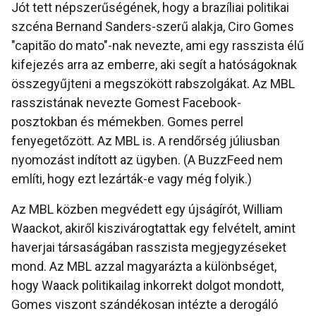
Jót tett népszerűségének, hogy a brazíliai politikai
szcéna Bernand Sanders-szerű alakja, Ciro Gomes
"capitão do mato"-nak nevezte, ami egy rasszista élű
kifejezés arra az emberre, aki segít a hatóságoknak
összegyűjteni a megszökött rabszolgákat. Az MBL
rasszistának nevezte Gomest Facebook-
posztokban és mémekben. Gomes perrel
fenyegetőzött. Az MBL is. A rendőrség júliusban
nyomozást indított az ügyben. (A BuzzFeed nem
említi, hogy ezt lezárták-e vagy még folyik.)
Az MBL közben megvédett egy újságírót, William
Waackot, akiről kiszivárogtattak egy felvételt, amint
haverjai társaságában rasszista megjegyzéseket
mond. Az MBL azzal magyarázta a különbséget,
hogy Waack politikailag inkorrekt dolgot mondott,
Gomes viszont szándékosan intézte a derogáló