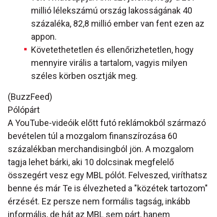
millió lélekszámú ország lakosságának 40
százaléka, 82,8 millió ember van fent ezen az
appon.
Követethetetlen és ellenőrizhetetlen, hogy
mennyire virális a tartalom, vagyis milyen
széles körben osztják meg.
(BuzzFeed)
Pólópárt
A YouTube-videóik előtt futó reklámokból származó
bevételen túl a mozgalom finanszírozása 60
százalékban merchandisingból jön. A mozgalom
tagja lehet bárki, aki 10 dolcsinak megfelelő
összegért vesz egy MBL pólót. Felveszed, viríthatsz
benne és már Te is élvezheted a "közétek tartozom"
érzését. Ez persze nem formális tagság, inkább
informális, de hát az MBL sem párt, hanem