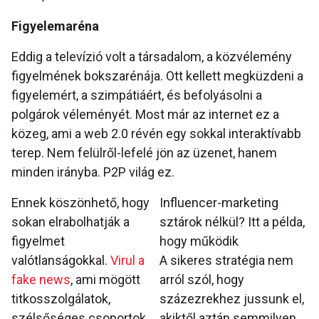
Figyelemaréna
Eddig a televízió volt a társadalom, a közvélemény
figyelmének bokszarénája. Ott kellett megküzdeni a
figyelemért, a szimpátiáért, és befolyásolni a
polgárok véleményét. Most már az internet ez a
közeg, ami a web 2.0 révén egy sokkal interaktívabb
terep. Nem felülről-lefelé jön az üzenet, hanem
minden irányba. P2P világ ez.
Ennek köszönhető, hogy
Influencer-marketing
sokan elrabolhatják a
sztárok nélkül? Itt a példa,
figyelmet
hogy működik
valótlanságokkal.
Virul a
A sikeres stratégia nem
fake news
, ami mögött
arról szól, hogy
titkosszolgálatok,
százezrekhez jussunk el,
szélsőséges csoportok,
akiktől aztán semmilyen