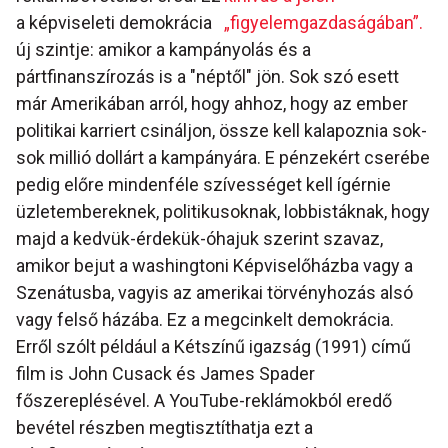
a képviseleti demokrácia
„figyelemgazdaságában”.
új szintje: amikor a kampányolás és a
pártfinanszírozás is a "néptől" jön. Sok szó esett
már Amerikában arról, hogy ahhoz, hogy az ember
politikai karriert csináljon, össze kell kalapoznia sok-
sok millió dollárt a kampányára. E pénzekért cserébe
pedig előre mindenféle szívességet kell ígérnie
üzletembereknek, politikusoknak, lobbistáknak, hogy
majd a kedvük-érdekük-óhajuk szerint szavaz,
amikor bejut a washingtoni Képviselőházba vagy a
Szenátusba, vagyis az amerikai törvényhozás alsó
vagy felső házába. Ez a megcinkelt demokrácia.
Erről szólt például a Kétszínű igazság (1991) című
film is John Cusack és James Spader
főszereplésével. A YouTube-reklámokból eredő
bevétel részben megtisztíthatja ezt a