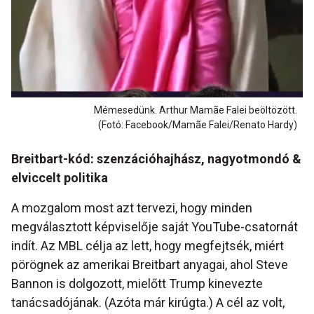
Mémesedünk. Arthur Mamãe Falei beöltözött.
(Fotó: Facebook/Mamãe Falei/Renato Hardy)
Breitbart-kód: szenzációhajhász, nagyotmondó &
elviccelt politika
A mozgalom most azt tervezi, hogy minden
megválasztott képviselője saját YouTube-csatornát
indít. Az MBL célja az lett, hogy megfejtsék, miért
pörögnek az amerikai Breitbart anyagai, ahol Steve
Bannon is dolgozott, mielőtt Trump kinevezte
tanácsadójának. (Azóta már kirúgta.) A cél az volt,