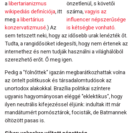
a
libertarianizmus
önzetlenül, s követői
wikipediás definíciója
, itt
száma,
vagyis az
meg
a libertárius
influencer népszerűsége
konzervatizmusé
.) Az
is kétségbe vonható.
sem tetszett neki, hogy az idősebb urak lenézték őt.
Tudta, a rangidősöket idegesíti, hogy nem értenek az
internethez és nem tudják használni a világhálóból
szerezhető erőt. Ő meg igen.
Pedig a "fölnőttek" igazán megbarátkozhattak volna
az öntelt politkusok és társadalomtudósok az
unortodox alakokkal. Brazília politikai színtere
ugyanis hagyományosan eléggé "eklektikus", hogy
ilyen neutrális kifejezéssel éljünk: indultak itt már
mandátumért pornósztárok, focisták, de Batmannek
öltözött pasas is.