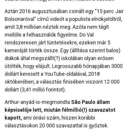
Aztán 2016 augusztusában csinált egy "15 perc Jair
Bolsonaróval" című videót a populista elnökjelöltről,
amit 3,8 millióan néztek meg. Azóta nem tágít
mellőle a felhasználók figyelme. Do Val
rendszeresen járt tüntetésekre, ezeken már 5
kameráját törték össze. Egy (állítása szerint balos)
diákok által megszállt(?) iskolában olyan erősen
ütötték, hogy elájult. Legrosszabb hónapjában 3000
dollárt keresett a YouTube-oldalával, 2018
októberében, a választás finisében viszont 12 000
dollárt (3,41 millió forintot).
Arthur-anyád-is-megmondta
São Paulo állam
képviselője lett, miután félmillió(!) szavazatot
kapott,
ami óriási szám, hiszen korábbi
választásokon 20 000 szavazattal is győztek