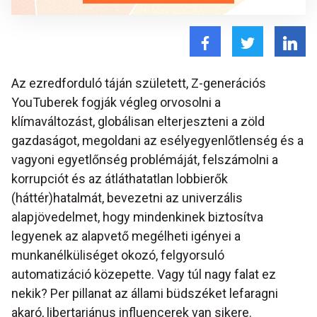
Az ezredforduló táján született, Z-generációs
YouTuberek fogják végleg orvosolni a
klímaváltozást, globálisan elterjeszteni a zöld
gazdaságot, megoldani az esélyegyenlőtlenség és a
vagyoni egyetlőnség problémáját, felszámolni a
korrupciót és az átláthatatlan lobbierők
(háttér)hatalmát, bevezetni az univerzális
alapjövedelmet, hogy mindenkinek biztosítva
legyenek az alapvető megélheti igényei a
munkanélküliséget okozó, felgyorsuló
automatizáció közepette. Vagy túl nagy falat ez
nekik? Per pillanat az állami büdszéket lefaragni
akaró, libertariánus influencerek van sikere.