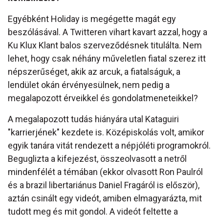
Egyébként Holiday is megégette magát egy
beszólásával. A Twitteren vihart kavart azzal, hogy a
Ku Klux Klant balos szerveződésnek titulálta. Nem
lehet, hogy csak néhány műveletlen fiatal szerez itt
népszerűséget, akik az arcuk, a fiatalságuk, a
lendület okán érvényesülnek, nem pedig a
megalapozott érveikkel és gondolatmeneteikkel?
A megalapozott tudás hiányára utal Kataguiri
"karrierjének" kezdete is. Középiskolás volt, amikor
egyik tanára vitát rendezett a népjóléti programokról.
Beguglizta a kifejezést, összeolvasott a netről
mindenfélét a témában (ekkor olvasott Ron Paulról
és a brazil libertariánus Daniel Fragáról is először),
aztán csinált egy videót, amiben elmagyarázta, mit
tudott meg és mit gondol. A videót feltette a