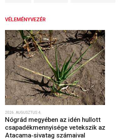
VÉLEMÉNYVEZÉR
2026. AUGUSZTUS 4.
Nógrád megyében az idén hullott
csapadékmennyisége vetekszik az
Atacama‑sivatag számaival