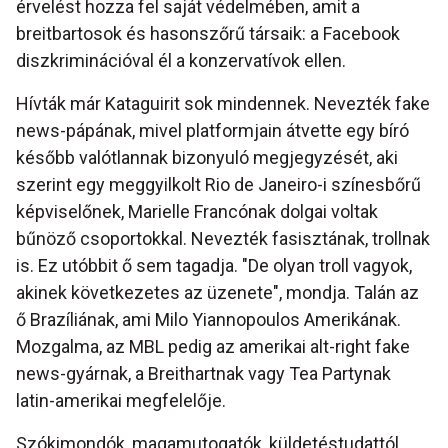
érvelést hozza fel saját védelmében, amit a
breitbartosok és hasonszőrű társaik: a Facebook
diszkriminációval él a konzervatívok ellen.
Hívták már Kataguirit sok mindennek. Nevezték fake
news-pápának, mivel platformjain átvette egy bíró
később valótlannak bizonyuló megjegyzését, aki
szerint egy meggyilkolt Rio de Janeiro-i színesbőrű
képviselőnek, Marielle Francónak dolgai voltak
bűnöző csoportokkal. Nevezték fasisztának, trollnak
is. Ez utóbbit ő sem tagadja. "De olyan troll vagyok,
akinek következetes az üzenete", mondja. Talán az
ő Brazíliának, ami Milo Yiannopoulos Amerikának.
Mozgalma, az MBL pedig az amerikai alt-right fake
news-gyárnak, a Breithartnak vagy Tea Partynak
latin-amerikai megfelelője.
Szókimondók, magamutogatók, küldetéstudattól