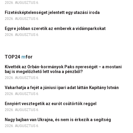
2026. AUGUSZTUS 6.
Fizetésképtelenséget jelentett egy utazási iroda
2026. AUGUSZTUS 6.
Egyre jobban szeretik az emberek a vidámparkokat
2026. AUGUSZTUS 6.
TOP24
m
for
Kivették az Orbán-kormányok Paks nyereségét – a mostani
baj is megelőzhető lett volna a pénzből?
2026. AUGUSZTUS 6.
Vakarhatja a fejét a júniusi ipari adat láttán Kapitány István
2026. AUGUSZTUS 6.
Ennyiért vesztegetik az eurót csütörtök reggel
2026. AUGUSZTUS 6.
Nagy bajban van Ukrajna, és nem is érkezik a segítség
2026. AUGUSZTUS 6.