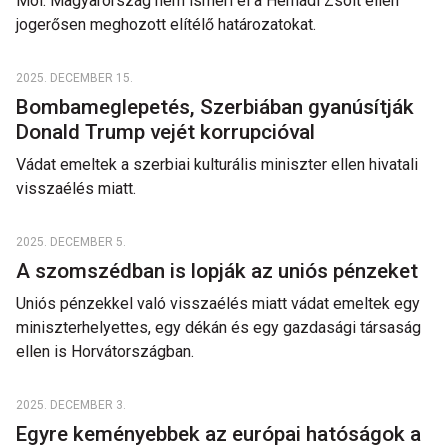
Mol: Magyarország nem ismeri el a Hernádi Zsolt ellen
jogerősen meghozott elítélő határozatokat.
2025. DECEMBER 15.
Bombameglepetés, Szerbiában gyanúsítják
Donald Trump vejét korrupcióval
Vádat emeltek a szerbiai kulturális miniszter ellen hivatali
visszaélés miatt.
2025. DECEMBER 5.
A szomszédban is lopják az uniós pénzeket
Uniós pénzekkel való visszaélés miatt vádat emeltek egy
miniszterhelyettes, egy dékán és egy gazdasági társaság
ellen is Horvátországban.
2025. DECEMBER 3.
Egyre keményebbek az európai hatóságok a