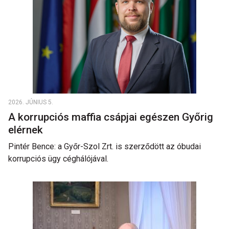
2026. JÚNIUS 5.
A korrupciós maffia csápjai egészen Győrig
elérnek
Pintér Bence: a Győr-Szol Zrt. is szerződött az óbudai
korrupciós ügy céghálójával.