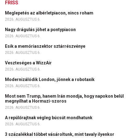
FRISS
Meglepetés az albérletpiacon, nincs roham
2026. AUGUSZTUS 6.
Nagy drágulás jöhet a pontypiacon
2026. AUGUSZTUS 6.
Esik a memóriaszektor sztárrészvénye
2026. AUGUSZTUS 6.
Veszteséges a WizzAir
2026. AUGUSZTUS 6.
Modernizálódik London, jönnek a robotaxik
2026. AUGUSZTUS 6.
Most nem Trump, hanem Irán mondja, hogy napokon belül
megnyílhat a Hormuzi-szoros
2026. AUGUSZTUS 6.
A repülőrajtnak végleg búcsút mondhatunk
2026. AUGUSZTUS 6.
3 százalékkal többet vásároltunk, mint tavaly ilyenkor