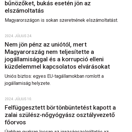
bűnözőket, bukás esetén jön az
elszámoltatás
Magyarországon is sokan szeretnének elszámoltatást.
2024. JÚLIUS 24.
Nem jön pénz az uniótól, mert
Magyarország nem teljesítette a
jogállamisággal és a korrupció elleni
küzdelemmel kapcsolatos elvárásokat
Uniós biztos: egyes EU-tagállamokban romlott a
jogállamiság helyzete.
2024. JÚLIUS 10.
Felfüggesztett börtönbüntetést kapott a
zalai szülész-nőgyógyász osztályvezető
főorvos
Újabban gyakran lecsap az igazságszolgáltatás az