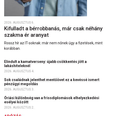
2026. AUGUSZTUS 6.
Kifulladt a bérrobbanás, már csak néhány
szakma ér aranyat
Rossz hír az IT-soknak: már nem nőnek úgy a fizetések, mint
korábban.
Elindult a kamatverseny: újabb csökkentés jött a
lakáshiteleknél
2026. AUGUSZTUS 4.
Sok családnak jelenthet mentőövet ez a kevéssé ismert
pénzügyi megoldás
2026. AUGUSZTUS 3.
Óriási különbség van a frissdiplomások elhelyezkedési
esélyei között
2026. AUGUSZTUS 2.