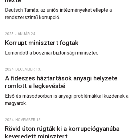
nézte
Deutsch Tamás: az uniós intézményeket ellepte a
rendszerszintű korrupció.
2025. JANUÁR 24.
Korrupt minisztert fogtak
Lemondott a boszniai biztonsági miniszter.
2024. DECEMBER 13.
A fideszes háztartások anyagi helyzete
romlott a legkevésbé
Első és másodsorban is anyagi problémákkal küzdenek a
magyarok.
2024. NOVEMBER 15.
Rövid úton rúgták ki a korrupciógyanúba
keveredett minisztert