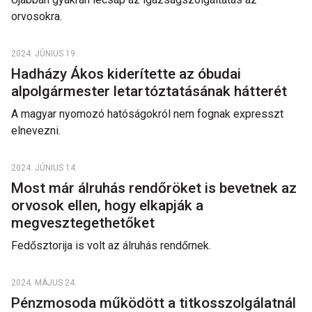
orvosokra.
2024. JÚNIUS 19.
Hadházy Ákos kiderítette az óbudai
alpolgármester letartóztatásának hátterét
A magyar nyomozó hatóságokról nem fognak expresszt
elnevezni.
2024. JÚNIUS 14.
Most már álruhás rendőröket is bevetnek az
orvosok ellen, hogy elkapják a
megvesztegethetőket
Fedősztorija is volt az álruhás rendőrnek.
2024. MÁJUS 24.
Pénzmosoda működött a titkosszolgálatnál