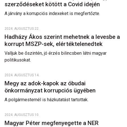
szerződéseket kötött a Covid idején
A járvány a korrupciós indexeket is megfertőzte.
2024. AUGUSZTUS 22.
Hadházy Ákos szerint mehetnek a levesbe a
korrupt MSZP-sek, elértéktelenedtek
Valljuk be őszintén, jó érzés bilincsben látni magyar
politikusokat.
2024. AUGUSZTUS 14.
Megy az adok-kapok az óbudai
önkormányzat korrupciós ügyében
A polgármesternél is házkutatást tartottak.
2024. AUGUSZTUS 10.
Magyar Péter megfenyegette a NER