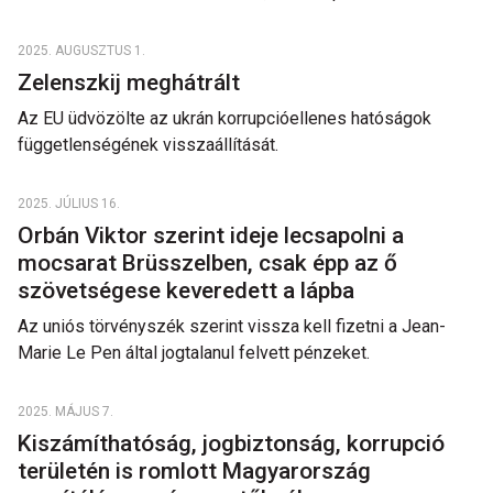
2025. AUGUSZTUS 1.
Zelenszkij meghátrált
Az EU üdvözölte az ukrán korrupcióellenes hatóságok
függetlenségének visszaállítását.
2025. JÚLIUS 16.
Orbán Viktor szerint ideje lecsapolni a
mocsarat Brüsszelben, csak épp az ő
szövetségese keveredett a lápba
Az uniós törvényszék szerint vissza kell fizetni a Jean-
Marie Le Pen által jogtalanul felvett pénzeket.
2025. MÁJUS 7.
Kiszámíthatóság, jogbiztonság, korrupció
területén is romlott Magyarország