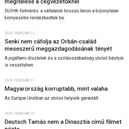
megítélése a cégvezetőknél
DUIHK-felmérés: a vállalatok hosszú távon a bizonytalan
környezetre rendezkedtek be.
2025. FEBRUÁR 12.
Senki nem cáfolja az Orbán-család
meseszerű meggazdagodásának tényét
A jogállami díszletek és a szólásszabadság utolsó bástyái
is veszélyben.
2025. FEBRUÁR 11.
Magyarország korruptabb, mint valaha
Az Európai Unióban az utolsó helyünk garantált.
2025. FEBRUÁR 10.
Deutsch Tamás nem a Dinasztia című filmet