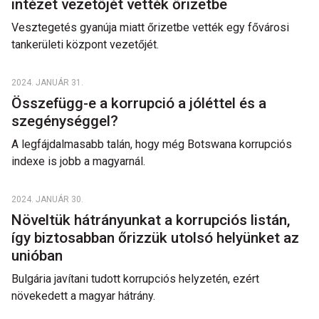
intézet vezetőjét vették őrizetbe
Vesztegetés gyanúja miatt őrizetbe vették egy fővárosi
tankerületi központ vezetőjét.
2024. JANUÁR 31.
Összefügg-e a korrupció a jóléttel és a
szegénységgel?
A legfájdalmasabb talán, hogy még Botswana korrupciós
indexe is jobb a magyarnál.
2024. JANUÁR 30.
Növeltük hátrányunkat a korrupciós listán,
így biztosabban őrizzük utolsó helyünket az
unióban
Bulgária javítani tudott korrupciós helyzetén, ezért
növekedett a magyar hátrány.