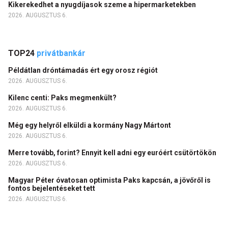
Kikerekedhet a nyugdíjasok szeme a hipermarketekben
2026. AUGUSZTUS 6.
TOP24
privátbankár
Példátlan dróntámadás ért egy orosz régiót
2026. AUGUSZTUS 6.
Kilenc centi: Paks megmenkült?
2026. AUGUSZTUS 6.
Még egy helyről elküldi a kormány Nagy Mártont
2026. AUGUSZTUS 6.
Merre tovább, forint? Ennyit kell adni egy euróért csütörtökön
2026. AUGUSZTUS 6.
Magyar Péter óvatosan optimista Paks kapcsán, a jövőről is
fontos bejelentéseket tett
2026. AUGUSZTUS 6.