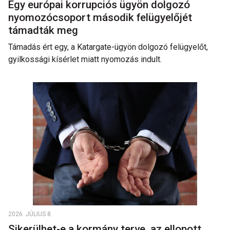
Egy európai korrupciós ügyön dolgozó
nyomozócsoport második felügyelőjét
támadták meg
Támadás ért egy, a Katargate-ügyön dolgozó felügyelőt,
gyilkossági kísérlet miatt nyomozás indult.
2026. JÚLIUS 8.
Sikerülhet-e a kormány terve, az ellopott