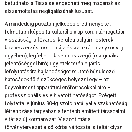
betudható, a Tisza se engedheti meg magának az
elszámoltatás negligálásának luxusát.
A mindeddig pusztán jelképes eredményeket
felmutatni képes (a kulturális alap körüli támogatási
visszásság, a fővárosi kerületi polgármesterek
közbeszerzési umbuldája és az ukrán aranykonvoj
ügyében), legfeljebb kisebb összegű (marginális
jelentőséggel bíró) ügyletek terén eljárás
lefolytatására hajlandóságot mutató bűnüldöző
hatóságok fölé szükséges helyezni egy – az
ügyvolument apparátusi erőforrásokkal bíró –
professzionális és elhivatott hatóságot. Evégett
folytatta le június 30-ig szóló hatállyal a szakhatóság
létrehozása tárgyában a fentebb említett társadalmi
vitát az új kormányzat. Viszont már a
törvénytervezet első körös változata is feltár olyan