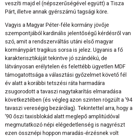
veszíti majd el (népszerűségével együtt) a Tisza
Párt, illetve annak gyérszámú tagsági köre.
Vagyis a Magyar Péter-féle kormány jövője
szempontjából kardinális jelentőségű kérdésről van
szó, amit a rendszerváltás utáni első magyar
kormánypárt tragikus sorsa is jelez. Ugyanis a fő
karakterisztikáját tekintve jó szándékú, de
látványosan erélytelen és felettébb ügyetlen MDF
támogatottsága a választási győzelmet követő fél
év alatt a korábbi tetszési ráta harmadára
zsugorodott a tavaszi nagytakarítás elmaradása
következtében (és végleg azon szinten rögzült a ’94
tavaszi vereségig bezárólag). Tekintettel arra, hogy a
’90 őszi taxisblokád alatt meglepő amplitúdóval
megmutatkozó népi elégedetlenség is nagyrészt
ezen össznépi hoppon maradás-érzésnek volt