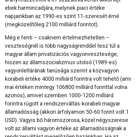
ebek harmincadjára, melynek piaci értéke
napjainkban az 1990-es szint 11-szeresét érné
(megközelítőleg 2100 milliárd forintot).
Még e fenti – csaknem értelmezhetetlen –
veszteségnél is több nagyságrenddel tesz túl a
magyar állam privatizációs vagyonvesztesége,
hiszen az államszocializmus utolsó (1989-es)
vagyonleltárának tanúsága szerint a közvagyon
korabeli értéke 4000 milliárd forintra volt tehető (ami
mai értéken mintegy 106800 milliárd forinttal volna
azonos), amivel szemben 1000-1200 milliárd
forintra rúgott a rendszerváltás-korabeli magyar
államadósság (akkori árfolyamon 50-60 forint volt 1
USD). Vagyis bő háromszorosa, közel négyszerese
volt az állami vagyon értéke az államadósságnak a
rendszerváltást megelőzően hazánkban. Ha az