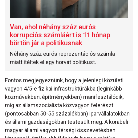
Van, ahol néhány száz eurós
korrupciós számláért is 11 hónap
börtön jár a politikusnak
Néhány száz eurós reprezentációs számla
miatt ítéltek el egy horvát politikust.
Fontos megjegyeznünk, hogy a jelenlegi közületi
vagyon 4/5-e fizikai infrastruktúrákba (leginkább
közművekben, építményekben) manifesztálódik,
míg az államszocialista közvagyon felerészt
(pontosabban 50-55 százalékban) iparvállalatokban
és állami gazdaságokban testesült meg. A korabeli
magyar állami vagyon térségi összevetésben