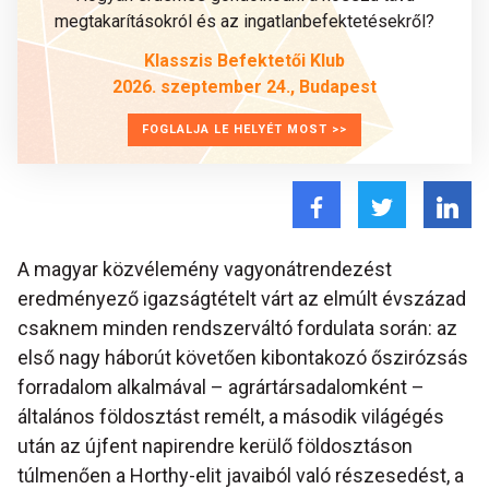
megtakarításokról és az ingatlanbefektetésekről?
Klasszis Befektetői Klub
2026. szeptember 24., Budapest
FOGLALJA LE HELYÉT MOST >>
A magyar közvélemény vagyonátrendezést
eredményező igazságtételt várt az elmúlt évszázad
csaknem minden rendszerváltó fordulata során: az
első nagy háborút követően kibontakozó őszirózsás
forradalom alkalmával – agrártársadalomként –
általános földosztást remélt, a második világégés
után az újfent napirendre kerülő földosztáson
túlmenően a Horthy-elit javaiból való részesedést, a