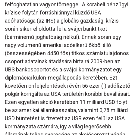
felfoghatatlan vagyontömeggel. A korabeli pénzügyi
krízise folytán forráshiánnyal küzdő USA
adóhatósága (az IRS) a globális gazdasági krízis
során sikerrel oldotta fel a svájci banktitkot
(bárminemű joghatóság nélkül). Ennek során egy
nagy volumenű amerikai adóelkerülőkből álló
(összességében 4450 fős) titkos számlatulajdonos
csoport adatainak átadására bírta rá 2009-ben az
UBS bankcsoportot és a svájci kormányzatot egy
diplomáciai külön-megállapodás keretében. Ezt
követően önfeljelentések révén 56 ezer (!) adófizető
polgár korrigálta az USA területén korábbi bevallásait.
Ezen egyetlen akció keretében 11 milliárd USD folyt
be az amerikai államkasszába, valamint 0,78 milliárd
USD büntetést is fizetett az USB ezen felül az USA
kormányzata számára, így a világ legerősebb
államának teljes nyeresége az akciósorozat végén