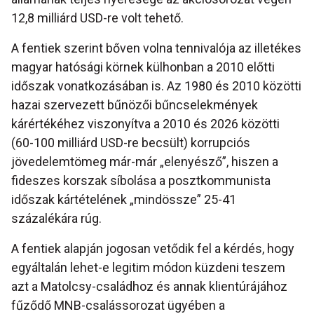
12,8 milliárd USD-re volt tehető.
A fentiek szerint bőven volna tennivalója az illetékes
magyar hatósági körnek külhonban a 2010 előtti
időszak vonatkozásában is. Az 1980 és 2010 közötti
hazai szervezett bűnözői bűncselekmények
kárértékéhez viszonyítva a 2010 és 2026 közötti
(60-100 milliárd USD-re becsült) korrupciós
jövedelemtömeg már-már „elenyésző”, hiszen a
fideszes korszak síbolása a posztkommunista
időszak kártételének „mindössze” 25-41
százalékára rúg.
A fentiek alapján jogosan vetődik fel a kérdés, hogy
egyáltalán lehet-e legitim módon küzdeni teszem
azt a Matolcsy-családhoz és annak klientúrájához
fűződő MNB-csalássorozat ügyében a