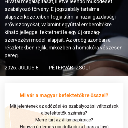
Hivatal megalapítását, illetve leendő működését
szabályozó törvény. E jogszabály tartalma
alapszerkezeteiben fogja átírni a hazai gazdasági
erőviszonyokat, valamint egyúttal emberöltőkre
kiható jelleggel fektetheti le egy új ország-
szervezési modell alapjait. Az ördög azonban a
részletekben rejlik, miközben a homokóra vészesen
pereg.
2026. JÚLIUS 8.
PÉTERVÁRI ZSOLT
Mi vár a magyar befektetőkre ősszel?
Mit jelentenek az adózási és szabályozási változások
a befektetők számára?
Merre tart az állampapírpiac?
Hogyan érdemes gondolkodni a hosszú távú