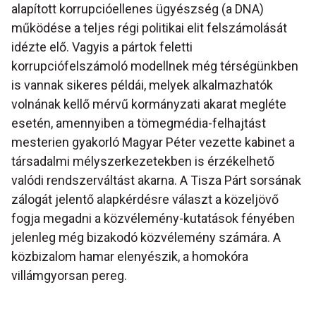
alapított korrupcióellenes ügyészség (a DNA)
működése a teljes régi politikai elit felszámolását
idézte elő. Vagyis a pártok feletti
korrupciófelszámoló modellnek még térségünkben
is vannak sikeres példái, melyek alkalmazhatók
volnának kellő mérvű kormányzati akarat megléte
esetén, amennyiben a tömegmédia-felhajtást
mesterien gyakorló Magyar Péter vezette kabinet a
társadalmi mélyszerkezetekben is érzékelhető
valódi rendszerváltást akarna. A Tisza Párt sorsának
zálogát jelentő alapkérdésre választ a közeljövő
fogja megadni a közvélemény-kutatások fényében
jelenleg még bizakodó közvélemény számára. A
közbizalom hamar elenyészik, a homokóra
villámgyorsan pereg.