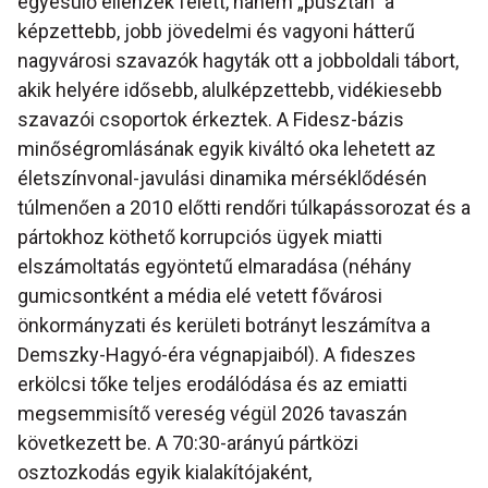
egyesülő ellenzék felett, hanem „pusztán” a
képzettebb, jobb jövedelmi és vagyoni hátterű
nagyvárosi szavazók hagyták ott a jobboldali tábort,
akik helyére idősebb, alulképzettebb, vidékiesebb
szavazói csoportok érkeztek. A Fidesz-bázis
minőségromlásának egyik kiváltó oka lehetett az
életszínvonal-javulási dinamika mérséklődésén
túlmenően a 2010 előtti rendőri túlkapássorozat és a
pártokhoz köthető korrupciós ügyek miatti
elszámoltatás egyöntetű elmaradása (néhány
gumicsontként a média elé vetett fővárosi
önkormányzati és kerületi botrányt leszámítva a
Demszky-Hagyó-éra végnapjaiból). A fideszes
erkölcsi tőke teljes erodálódása és az emiatti
megsemmisítő vereség végül 2026 tavaszán
következett be. A 70:30-arányú pártközi
osztozkodás egyik kialakítójaként,