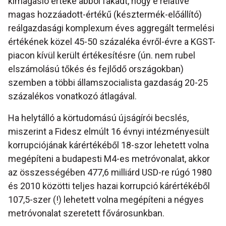
kimagasló értéke abból fakadt, hogy e relatíve
magas hozzáadott-értékű (késztermék-előállító)
reálgazdasági komplexum éves aggregált termelési
értékének közel 45-50 százaléka évről-évre a KGST-
piacon kívül került értékesítésre (ún. nem rubel
elszámolású tőkés és fejlődő országokban)
szemben a többi államszocialista gazdaság 20-25
százalékos vonatkozó átlagával.
Ha helytálló a körtudomású újságírói becslés,
miszerint a Fidesz elmúlt 16 évnyi intézményesült
korrupciójának kárértékéből 18-szor lehetett volna
megépíteni a budapesti M4-es metróvonalat, akkor
az összességében 477,6 milliárd USD-re rúgó 1980
és 2010 közötti teljes hazai korrupció kárértékéből
107,5-szer (!) lehetett volna megépíteni a négyes
metróvonalat szeretett fővárosunkban.