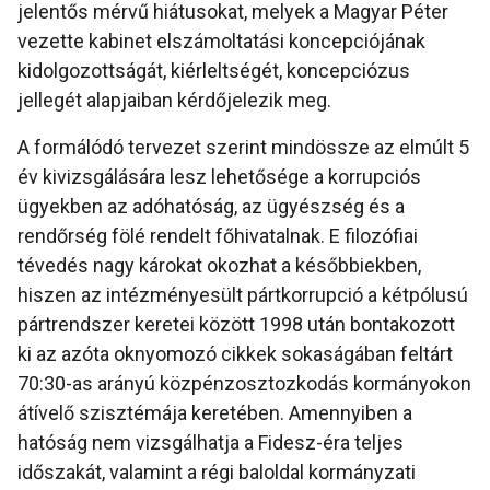
jelentős mérvű hiátusokat, melyek a Magyar Péter
vezette kabinet elszámoltatási koncepciójának
kidolgozottságát, kiérleltségét, koncepciózus
jellegét alapjaiban kérdőjelezik meg.
A formálódó tervezet szerint mindössze az elmúlt 5
év kivizsgálására lesz lehetősége a korrupciós
ügyekben az adóhatóság, az ügyészség és a
rendőrség fölé rendelt főhivatalnak. E filozófiai
tévedés nagy károkat okozhat a későbbiekben,
hiszen az intézményesült pártkorrupció a kétpólusú
pártrendszer keretei között 1998 után bontakozott
ki az azóta oknyomozó cikkek sokaságában feltárt
70:30-as arányú közpénzosztozkodás kormányokon
átívelő szisztémája keretében. Amennyiben a
hatóság nem vizsgálhatja a Fidesz-éra teljes
időszakát, valamint a régi baloldal kormányzati