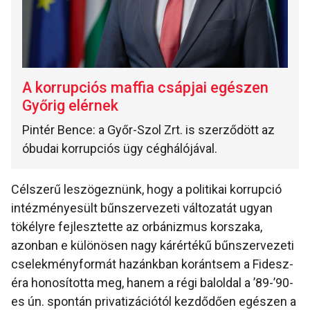
A korrupciós maffia csápjai egészen
Győrig elérnek
Pintér Bence: a Győr-Szol Zrt. is szerződött az
óbudai korrupciós ügy céghálójával.
Célszerű leszögeznünk, hogy a politikai korrupció
intézményesült bűnszervezeti változatát ugyan
tökélyre fejlesztette az orbánizmus korszaka,
azonban e különösen nagy kárértékű bűnszervezeti
cselekményformát hazánkban korántsem a Fidesz-
éra honosította meg, hanem a régi baloldal a ’89-’90-
es ún. spontán privatizációtól kezdődően egészen a