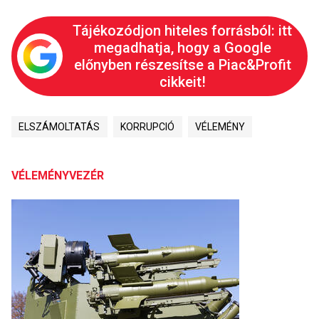
Tájékozódjon hiteles forrásból: itt
megadhatja, hogy a Google
előnyben részesítse a Piac&Profit
cikkeit!
ELSZÁMOLTATÁS
KORRUPCIÓ
VÉLEMÉNY
VÉLEMÉNYVEZÉR