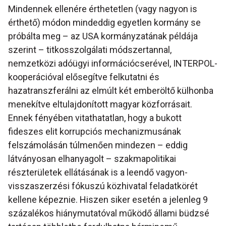
Mindennek ellenére érthetetlen (vagy nagyon is
érthető) módon mindeddig egyetlen kormány se
próbálta meg – az USA kormányzatának példája
szerint – titkosszolgálati módszertannal,
nemzetközi adóügyi információcserével, INTERPOL-
kooperációval elősegítve felkutatni és
hazatranszferálni az elmúlt két emberöltő külhonba
menekítve eltulajdonított magyar közforrásait.
Ennek fényében vitathatatlan, hogy a bukott
fideszes elit korrupciós mechanizmusának
felszámolásán túlmenően mindezen – eddig
látványosan elhanyagolt – szakmapolitikai
részterületek ellátásának is a leendő vagyon-
visszaszerzési fókuszú közhivatal feladatkörét
kellene képeznie. Hiszen siker esetén a jelenleg 9
százalékos hiánymutatóval működő állami büdzsé