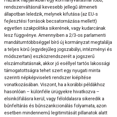
rendszerváltásnál kevesebb jellegű átmeneti
állapotban leledzik, melynek kifutása (az EU-s
fejlesztési források becsatornázása mellett)
egyetlen szakpolitika sikerének, vagy kudarcának
lesz függvénye. Amennyiben a 2/3-os parlamenti
mandátumtöbbséggel bíró új kormányzat megtalálja
a teljes körű (egyidejűleg jogszabályi, intézményi és
módszertani) eszközrendszerét a jogszerű
elszámoltatásnak, akkor jó eséllyel tartós lakossági
támogatottságra tehet szert egy nyugati minta
szerinti népképviseleti rendszer kiépítése
vonatkozásában. Viszont, ha a korábbi példákhoz
hasonlóan – különféle ürügyekre hivatkozva –
elsinkófálásra kerül, vagy féloldalasra sikeredik a
bűnfeltárás és bűnszankcionálás folyamata, azon
esetben mindennemű legitimitását pillanatok alatt