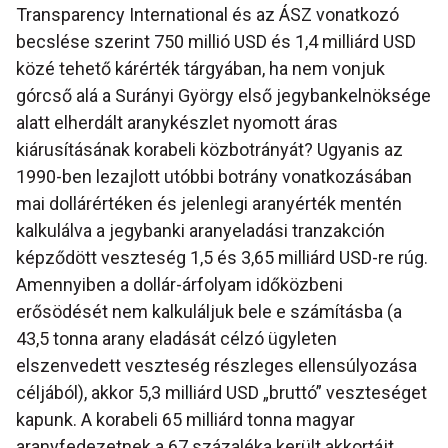
Transparency International és az ÁSZ vonatkozó
becslése szerint 750 millió USD és 1,4 milliárd USD
közé tehető kárérték tárgyában, ha nem vonjuk
górcső alá a Surányi György első jegybankelnöksége
alatt elherdált aranykészlet nyomott áras
kiárusításának korabeli közbotrányát? Ugyanis az
1990-ben lezajlott utóbbi botrány vonatkozásában
mai dollárértéken és jelenlegi aranyérték mentén
kalkulálva a jegybanki aranyeladási tranzakción
képződött veszteség 1,5 és 3,65 milliárd USD-re rúg.
Amennyiben a dollár-árfolyam időközbeni
erősödését nem kalkuláljuk bele e számításba (a
43,5 tonna arany eladását célzó ügyleten
elszenvedett veszteség részleges ellensúlyozása
céljából), akkor 5,3 milliárd USD „bruttó” veszteséget
kapunk. A korabeli 65 milliárd tonna magyar
aranyfedezetnek a 67 százaléka került akkortájt