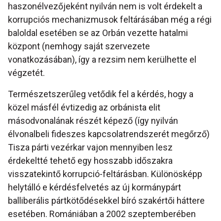
haszonélvezőjeként nyilván nem is volt érdekelt a
korrupciós mechanizmusok feltárásában még a régi
baloldal esetében se az Orbán vezette hatalmi
központ (nemhogy saját szervezete
vonatkozásában), így a rezsim nem kerülhette el
végzetét.
Természetszerűleg vetődik fel a kérdés, hogy a
közel másfél évtizedig az orbánista elit
másodvonalának részét képező (így nyilván
élvonalbeli fideszes kapcsolatrendszerét megőrző)
Tisza párti vezérkar vajon mennyiben lesz
érdekeltté tehető egy hosszabb időszakra
visszatekintő korrupció-feltárásban. Különösképp
helytálló e kérdésfelvetés az új kormánypárt
balliberális pártkötődésekkel bíró szakértői háttere
esetében. Romániában a 2002 szeptemberében