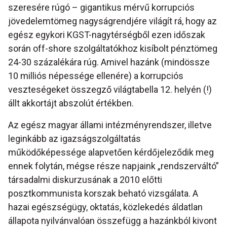
szeresére rúgó – gigantikus mérvű korrupciós
jövedelemtömeg nagyságrendjére világít rá, hogy az
egész egykori KGST-nagytérségből ezen időszak
során off-shore szolgáltatókhoz kisíbolt pénztömeg
24-30 százalékára rúg. Amivel hazánk (mindössze
10 milliós népessége ellenére) a korrupciós
veszteségeket összegző világtabella 12. helyén (!)
állt akkortájt abszolút értékben.
Az egész magyar állami intézményrendszer, illetve
leginkább az igazságszolgáltatás
működőképessége alapvetően kérdőjeleződik meg
ennek folytán, mégse része napjaink „rendszerváltó”
társadalmi diskurzusának a 2010 előtti
posztkommunista korszak beható vizsgálata. A
hazai egészségügy, oktatás, közlekedés áldatlan
állapota nyilvánvalóan összefügg a hazánkból kivont