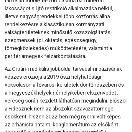
tartósan többletbe fordulhatna bárminemű
lakosságot sújtó restrikció alkalmazása nélkül,
illetve nagyságrendekkel több közforrás állna
rendelkezésre a klasszikusan kormányzati
válságterületeknek minősülő közszolgáltatási
szegmensek (pl. oktatás, egészségügy,
tömegközlekedés) működtetésére, valamint a
perifériamegyék felzárkóztatására.
Az Orbán-i radikális jobboldal társadalmi bázisának
vészes eróziója a 2019 őszi helyhatósági
voksoláson a fővárosi kerületek döntő részében és
a megyeszékhelyek némelyikében elszenvedett
vereség során kezdett láthatóan megindulni. Először
a Fidesznek nem az abszolút szavazattömege
csökkent, hiszen 2022-ben még nyerni volt képes
az orbánista hatalmi konglomerátum az elsőként