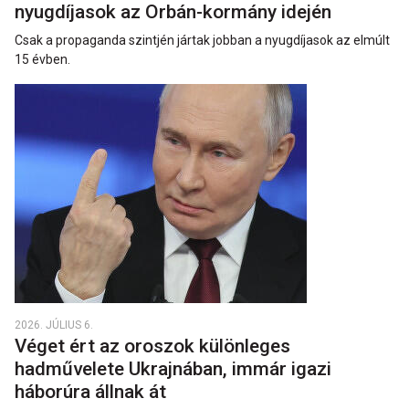
nyugdíjasok az Orbán-kormány idején
Csak a propaganda szintjén jártak jobban a nyugdíjasok az elmúlt
15 évben.
2026. JÚLIUS 6.
Véget ért az oroszok különleges
hadművelete Ukrajnában, immár igazi
háborúra állnak át