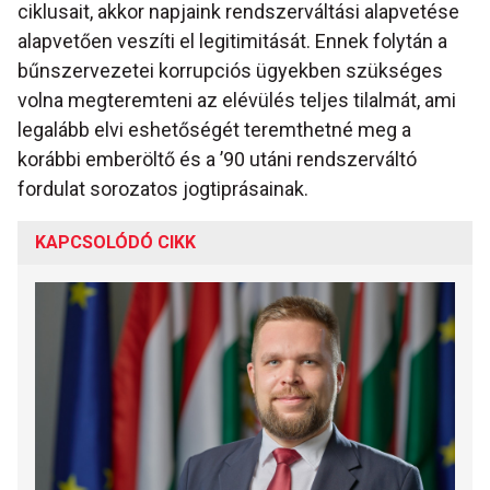
ciklusait, akkor napjaink rendszerváltási alapvetése
alapvetően veszíti el legitimitását. Ennek folytán a
bűnszervezetei korrupciós ügyekben szükséges
volna megteremteni az elévülés teljes tilalmát, ami
legalább elvi eshetőségét teremthetné meg a
korábbi emberöltő és a ’90 utáni rendszerváltó
fordulat sorozatos jogtiprásainak.
KAPCSOLÓDÓ CIKK