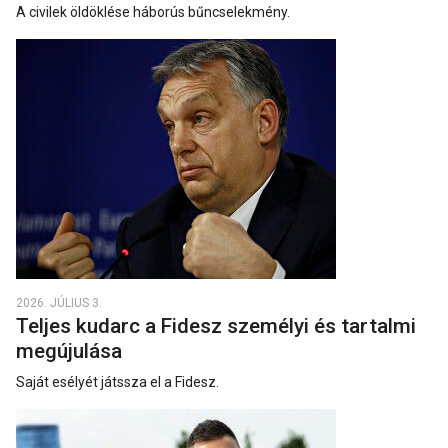
A civilek öldöklése háborús bűncselekmény.
2026. JÚLIUS 3.
Teljes kudarc a Fidesz személyi és tartalmi
megújulása
Saját esélyét játssza el a Fidesz.