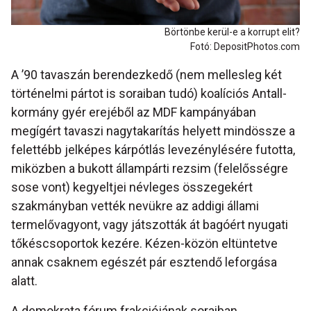
Börtönbe kerül-e a korrupt elit?
Fotó: DepositPhotos.com
A ’90 tavaszán berendezkedő (nem mellesleg két
történelmi pártot is soraiban tudó) koalíciós Antall-
kormány gyér erejéből az MDF kampányában
megígért tavaszi nagytakarítás helyett mindössze a
felettébb jelképes kárpótlás levezénylésére futotta,
miközben a bukott állampárti rezsim (felelősségre
sose vont) kegyeltjei névleges összegekért
szakmányban vették nevükre az addigi állami
termelővagyont, vagy játszották át bagóért nyugati
tőkéscsoportok kezére. Kézen-közön eltüntetve
annak csaknem egészét pár esztendő leforgása
alatt.
A demokrata fórum frakciójának soraiban