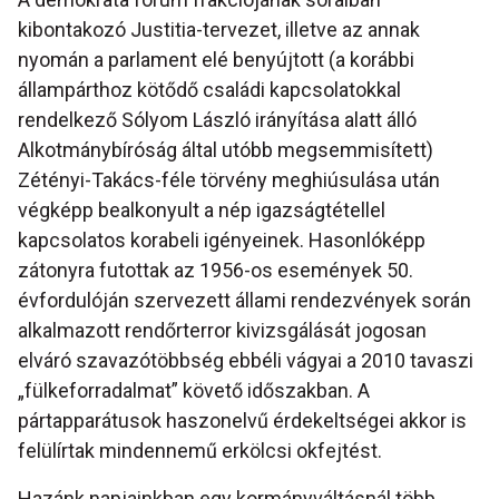
kibontakozó Justitia-tervezet, illetve az annak
nyomán a parlament elé benyújtott (a korábbi
állampárthoz kötődő családi kapcsolatokkal
rendelkező Sólyom László irányítása alatt álló
Alkotmánybíróság által utóbb megsemmisített)
Zétényi-Takács-féle törvény meghiúsulása után
végképp bealkonyult a nép igazságtétellel
kapcsolatos korabeli igényeinek. Hasonlóképp
zátonyra futottak az 1956-os események 50.
évfordulóján szervezett állami rendezvények során
alkalmazott rendőrterror kivizsgálását jogosan
elváró szavazótöbbség ebbéli vágyai a 2010 tavaszi
„fülkeforradalmat” követő időszakban. A
pártapparátusok haszonelvű érdekeltségei akkor is
felülírtak mindennemű erkölcsi okfejtést.
Hazánk napjainkban egy kormányváltásnál több,