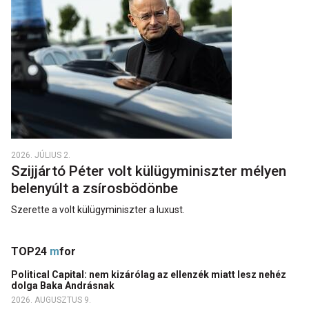
2026. JÚLIUS 2.
Szijjártó Péter volt külügyminiszter mélyen
belenyúlt a zsírosbödönbe
Szerette a volt külügyminiszter a luxust.
TOP24
m
for
Political Capital: nem kizárólag az ellenzék miatt lesz nehéz
dolga Baka Andrásnak
2026. AUGUSZTUS 9.