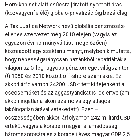
Horn-kabinet alatt csúcsra járatott nyomott áras
(közvagyonfelélő) globalo-privatizációig bezárólag.
A Tax Justice Network nevű globális pénzmosás-
ellenes szervezet még 2010 elején (vagyis az
egyazon évi kormányváltást megelőzően)
közreadott egy szaktanulmányt, melyben kimutatta,
hogy népességarányosan hazánkból repatriálták a
világon az 5. legnagyobb pénztömeget világszinten
(!) 1980 és 2010 között off-shore számlákra. Ez
akkori árfolyamon 24200 USD-t tett ki fejenként a
csecsemőket és az aggastyánokat is ide értve (ami
akkori ingatlanárakon számolva egy átlagos
lakóingatlan árával vetekedett). Ezen –
összességében akkori árfolyamon 242 milliárd USD
értékű, vagyis a korabeli magyar államadósság
háromszorosára és a korabeli éves magyar GDP 2,5