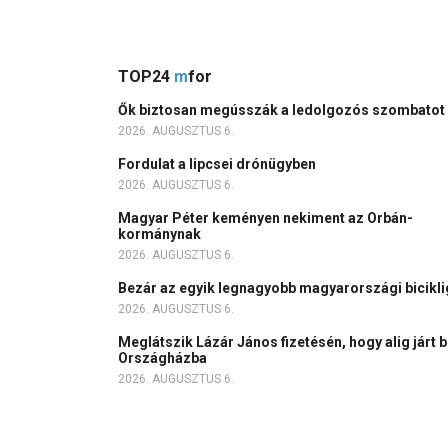
TOP24
m
for
Ők biztosan megússzák a ledolgozós szombatot
2026. AUGUSZTUS 6.
Fordulat a lipcsei drónügyben
2026. AUGUSZTUS 6.
Magyar Péter keményen nekiment az Orbán-
kormánynak
2026. AUGUSZTUS 6.
Bezár az egyik legnagyobb magyarországi bicikl
2026. AUGUSZTUS 6.
Meglátszik Lázár János fizetésén, hogy alig járt b
Országházba
2026. AUGUSZTUS 6.