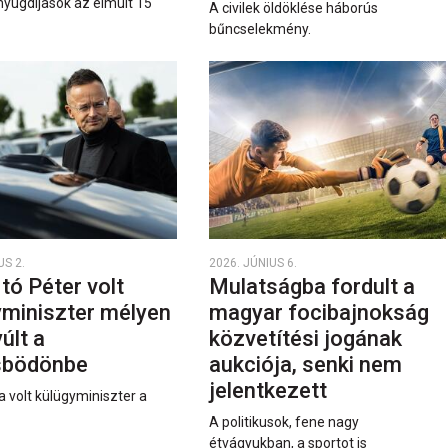
nyugdíjasok az elmúlt 15
A civilek öldöklése háborús
bűncselekmény.
US 2.
2026. JÚNIUS 6.
rtó Péter volt
Mulatságba fordult a
yminiszter mélyen
magyar focibajnokság
últ a
közvetítési jogának
sbödönbe
aukciója, senki nem
jelentkezett
a volt külügyminiszter a
A politikusok, fene nagy
étvágyukban, a sportot is