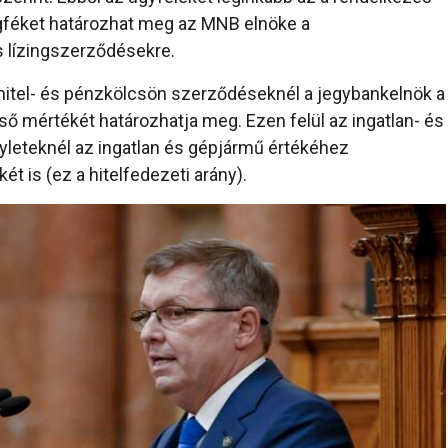
ágféket határozhat meg az MNB elnöke a
s lízingszerződésekre.
itel- és pénzkölcsön szerződéseknél a jegybankelnök a
ső mértékét határozhatja meg. Ezen felül az ingatlan- és
gyleteknél az ingatlan és gépjármű értékéhez
t is (ez a hitelfedezeti arány).