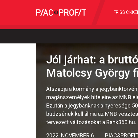
FRISS CIKKE
Jól járhat: a brut
Matolcsy György f
Átszabja a kormány a jegybanktörvény
magánszemélyek hiteleire az MNB eln
Ezután a jegybanknak a nyeresége 50 s
büdzsének kell állnia az MNB vesztesé
tervezett változásokat a Bank360.hu.
2022. NOVEMBER 6.
PIAC&PROFI