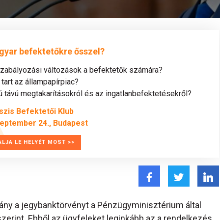
gyar befektetőkre ősszel?
szabályozási változások a befektetők számára?
tart az állampapírpiac?
távú megtakarításokról és az ingatlanbefektetésekről?
szis Befektetői Klub
zeptember 24., Budapest
ALJA LE HELYÉT MOST >>
ny a jegybanktörvényt a Pénzügyminisztérium által
zerint. Ebből az ügyfeleket leginkább az a rendelkezés