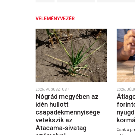
VÉLEMÉNYVEZÉR
2026. AUGUSZTUS 4.
2026. JÚLI
Nógrád megyében az
Átlago
idén hullott
forint
csapadékmennyisége
nyugd
vetekszik az
kormá
Atacama‑sivatag
Csak a pr