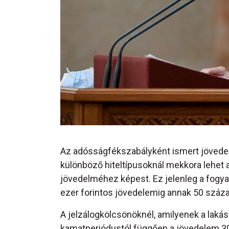
Az adósságfékszabályként ismert jövedele
különböző hiteltípusoknál mekkora lehet a
jövedelméhez képest. Ez jelenleg a fogyas
ezer forintos jövedelemig annak 50 száza
A jelzálogkölcsönöknél, amilyenek a lakásh
kamatperiódustól függően a jövedelem 30