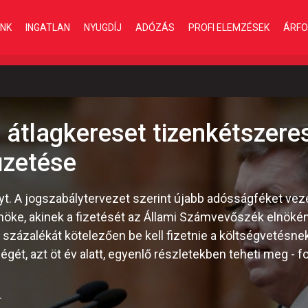
INK
INGATLAN
NYUGDÍJ
ADÓZÁS
PROFI ELEMZÉSEK
ÁRFO
tó átlagkereset tizenkétszer
izetése
t. A jogszabálytervezet szerint újabb adósságféket vez
öke, akinek a fizetését az Állami Számvevőszék elnökén
zázalékát kötelezően be kell fizetnie a költségvetésnek
gét, azt öt év alatt, egyenlő részletekben teheti meg - f
T