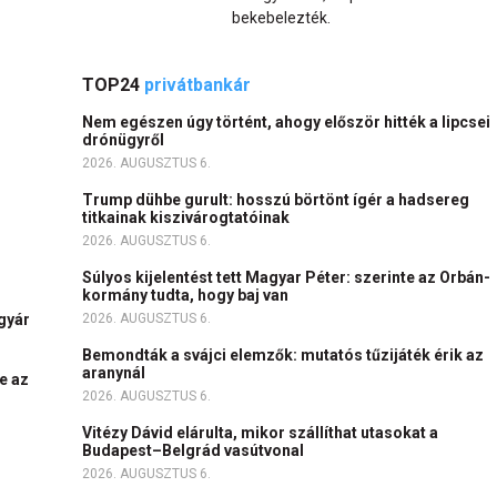
bekebelezték.
TOP24
privátbankár
Nem egészen úgy történt, ahogy először hitték a lipcsei
drónügyről
2026. AUGUSZTUS 6.
Trump dühbe gurult: hosszú börtönt ígér a hadsereg
titkainak kiszivárogtatóinak
2026. AUGUSZTUS 6.
Súlyos kijelentést tett Magyar Péter: szerinte az Orbán-
kormány tudta, hogy baj van
igyár
2026. AUGUSZTUS 6.
Bemondták a svájci elemzők: mutatós tűzijáték érik az
aranynál
e az
2026. AUGUSZTUS 6.
Vitézy Dávid elárulta, mikor szállíthat utasokat a
Budapest–Belgrád vasútvonal
2026. AUGUSZTUS 6.