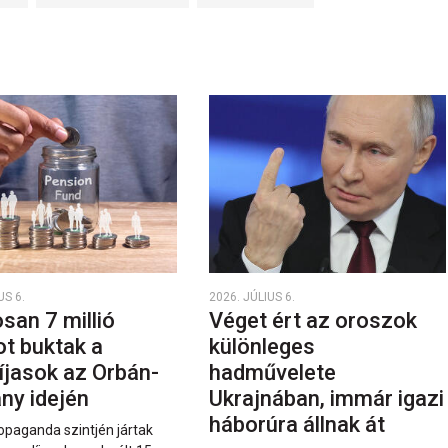
US 6.
2026. JÚLIUS 6.
san 7 millió
Véget ért az oroszok
ot buktak a
különleges
íjasok az Orbán-
hadművelete
ny idején
Ukrajnában, immár igazi
háborúra állnak át
opaganda szintjén jártak