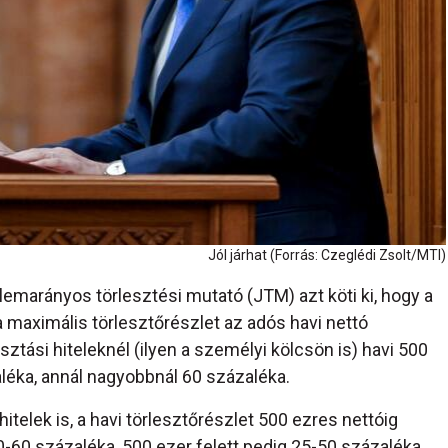
Jól járhat (Forrás: Czeglédi Zsolt/MTI)
marányos törlesztési mutató (JTM) azt köti ki, hogy a
 maximális törlesztőrészlet az adós havi nettó
ztási hiteleknél (ilyen a személyi kölcsön is) havi 500
léka, annál nagyobbnál 60 százaléka.
itelek is, a havi törlesztőrészlet 500 ezres nettóig
-60 százaléka, 500 ezer felett pedig 25-50 százaléka