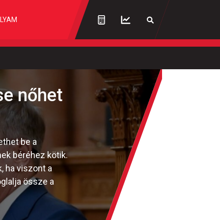
LYAM
ese nőhet
ethet be a
ek béréhez kötik.
, ha viszont a
oglalja össze a