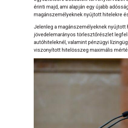
érinti majd, ami alapján egy újabb adóss
magánszemélyeknek nyújtott hitelekre é
Jelenleg a magánszemélyeknek nyújtott h
jövedelemarányos törlesztőrészlet legfel
autóhiteleknél, valamint pénzügyi lízingü
viszonyított hitelösszeg maximális mértéké