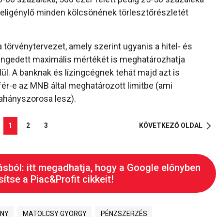
eligénylő minden kölcsönének törlesztőrészletét
a törvénytervezet, amely szerint ugyanis a hitel- és
engedett maximális mértékét is meghatározhatja
l. A banknak és lízingcégnek tehát majd azt is
lefér-e az MNB által meghatározott limitbe (ami
lahányszorosa lesz).
1
2
3
KÖVETKEZŐ OLDAL
ásból: itt megadhatja, hogy a Google előnyben
ítse a Piac&Profit cikkeit!
ÉNY
MATOLCSY GYÖRGY
PÉNZSZERZÉS