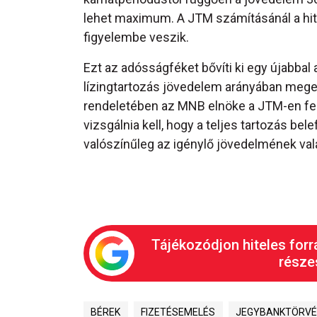
lehet maximum. A JTM számításánál a hit
figyelembe veszik.
Ezt az adósságféket bővíti ki egy újabbal 
lízingtartozás jövedelem arányában meg
rendeletében az MNB elnöke a JTM-en felü
vizsgálnia kell, hogy a teljes tartozás be
valószínűleg az igénylő jövedelmének va
Tájékozódjon hiteles forr
részes
BÉREK
FIZETÉSEMELÉS
JEGYBANKTÖRV