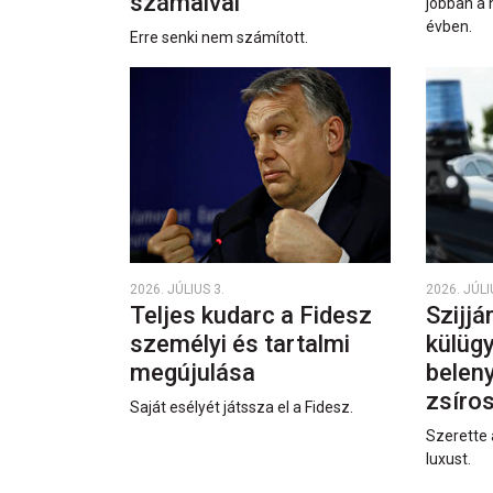
számaival
jobban a 
évben.
Erre senki nem számított.
2026. JÚLIUS 3.
2026. JÚLI
Teljes kudarc a Fidesz
Szijjá
személyi és tartalmi
külüg
megújulása
beleny
zsíro
Saját esélyét játssza el a Fidesz.
Szerette 
luxust.