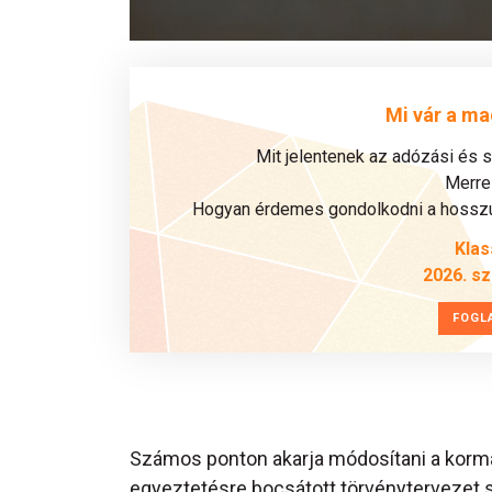
Mi vár a ma
Mit jelentenek az adózási és 
Merre 
Hogyan érdemes gondolkodni a hosszú 
Klas
2026. s
FOGL
Számos ponton akarja módosítani a kormá
egyeztetésre bocsátott törvénytervezet s