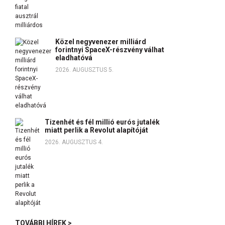
Közel negyvenezer milliárd
forintnyi SpaceX-részvény válhat
eladhatóvá
2026. AUGUSZTUS 5.
Tizenhét és fél millió eurós jutalék
miatt perlik a Revolut alapítóját
2026. AUGUSZTUS 4.
TOVÁBBI HÍREK >