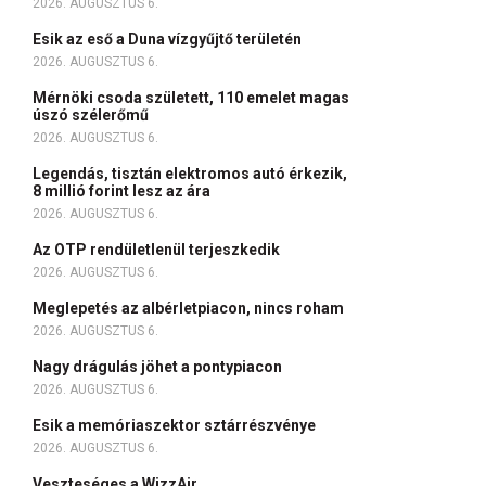
2026. AUGUSZTUS 6.
Esik az eső a Duna vízgyűjtő területén
2026. AUGUSZTUS 6.
Mérnöki csoda született, 110 emelet magas
úszó szélerőmű
2026. AUGUSZTUS 6.
Legendás, tisztán elektromos autó érkezik,
8 millió forint lesz az ára
2026. AUGUSZTUS 6.
Az OTP rendületlenül terjeszkedik
2026. AUGUSZTUS 6.
Meglepetés az albérletpiacon, nincs roham
2026. AUGUSZTUS 6.
Nagy drágulás jöhet a pontypiacon
2026. AUGUSZTUS 6.
Esik a memóriaszektor sztárrészvénye
2026. AUGUSZTUS 6.
Veszteséges a WizzAir