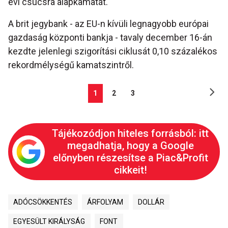
évi csúcsra alapkamatát.
A brit jegybank - az EU-n kívüli legnagyobb európai
gazdaság központi bankja - tavaly december 16-án
kezdte jelenlegi szigorítási ciklusát 0,10 százalékos
rekordmélységű kamatszintről.
1
2
3
Tájékozódjon hiteles forrásból: itt
megadhatja, hogy a Google
előnyben részesítse a Piac&Profit
cikkeit!
ADÓCSÖKKENTÉS
ÁRFOLYAM
DOLLÁR
EGYESÜLT KIRÁLYSÁG
FONT