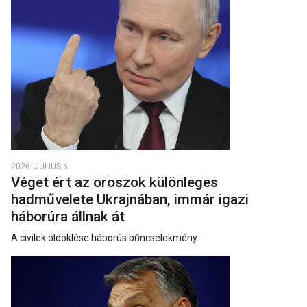
2026. JÚLIUS 6.
Véget ért az oroszok különleges
hadművelete Ukrajnában, immár igazi
háborúra állnak át
A civilek öldöklése háborús bűncselekmény.