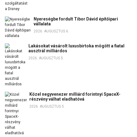
Nyereségbe fordult Tibor Dávid építőipari
vállalata
2026. AUGUSZTUS 6.
Lakásokat vásárolt luxusbirtoka mögött a fiatal
ausztrál milliárdos
2026. AUGUSZTUS 5.
Közel negyvenezer milliárd forintnyi SpaceX-
részvény válhat eladhatóvá
2026. AUGUSZTUS 5.