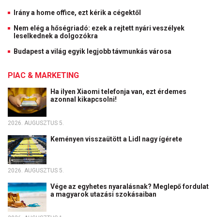
Irány a home office, ezt kérik a cégektől
Nem elég a hőségriadó: ezek a rejtett nyári veszélyek
leselkednek a dolgozókra
Budapest a világ egyik legjobb távmunkás városa
PIAC & MARKETING
Ha ilyen Xiaomi telefonja van, ezt érdemes
azonnal kikapcsolni!
2026. AUGUSZTUS 5.
Keményen visszaütött a Lidl nagy ígérete
2026. AUGUSZTUS 5.
Vége az egyhetes nyaralásnak? Meglepő fordulat
a magyarok utazási szokásaiban