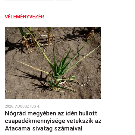
VÉLEMÉNYVEZÉR
2026. AUGUSZTUS 4.
Nógrád megyében az idén hullott
csapadékmennyisége vetekszik az
Atacama‑sivatag számaival