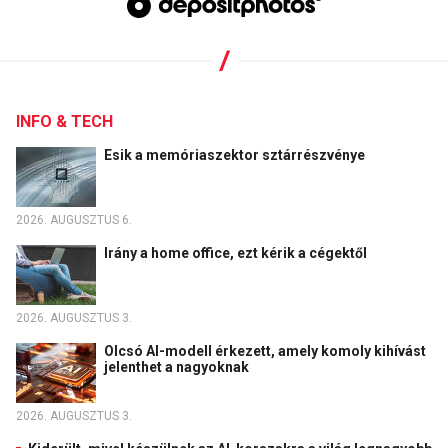
INFO & TECH
Esik a memóriaszektor sztárrészvénye
2026. AUGUSZTUS 6.
Irány a home office, ezt kérik a cégektől
2026. AUGUSZTUS 3.
Olcsó AI-modell érkezett, amely komoly kihívást
jelenthet a nagyoknak
2026. AUGUSZTUS 3.