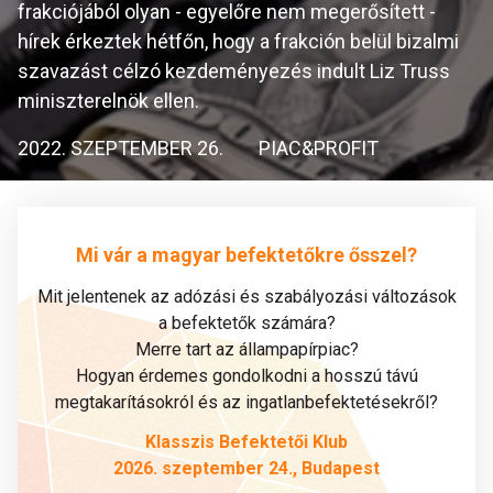
frakciójából olyan - egyelőre nem megerősített -
hírek érkeztek hétfőn, hogy a frakción belül bizalmi
szavazást célzó kezdeményezés indult Liz Truss
miniszterelnök ellen.
2022. SZEPTEMBER 26.
PIAC&PROFIT
Mi vár a magyar befektetőkre ősszel?
Mit jelentenek az adózási és szabályozási változások
a befektetők számára?
Merre tart az állampapírpiac?
Hogyan érdemes gondolkodni a hosszú távú
megtakarításokról és az ingatlanbefektetésekről?
Klasszis Befektetői Klub
2026. szeptember 24., Budapest