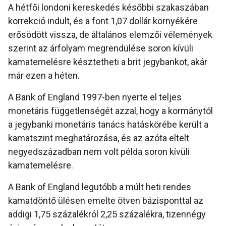
A hétfői londoni kereskedés későbbi szakaszában
korrekció indult, és a font 1,07 dollár környékére
erősödött vissza, de általános elemzői vélemények
szerint az árfolyam megrendülése soron kívüli
kamatemelésre késztetheti a brit jegybankot, akár
már ezen a héten.
A Bank of England 1997-ben nyerte el teljes
monetáris függetlenségét azzal, hogy a kormánytól
a jegybanki monetáris tanács hatáskörébe került a
kamatszint meghatározása, és az azóta eltelt
negyedszázadban nem volt példa soron kívüli
kamatemelésre.
A Bank of England legutóbb a múlt heti rendes
kamatdöntő ülésen emelte ötven bázisponttal az
addigi 1,75 százalékról 2,25 százalékra, tizennégy