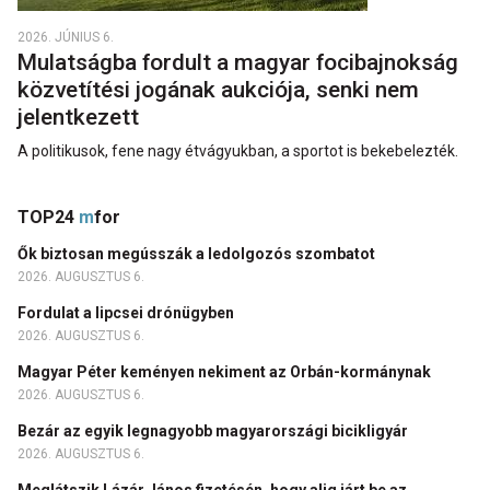
2026. JÚNIUS 6.
Mulatságba fordult a magyar focibajnokság
közvetítési jogának aukciója, senki nem
jelentkezett
A politikusok, fene nagy étvágyukban, a sportot is bekebelezték.
TOP24
m
for
Ők biztosan megússzák a ledolgozós szombatot
2026. AUGUSZTUS 6.
Fordulat a lipcsei drónügyben
2026. AUGUSZTUS 6.
Magyar Péter keményen nekiment az Orbán-kormánynak
2026. AUGUSZTUS 6.
Bezár az egyik legnagyobb magyarországi bicikligyár
2026. AUGUSZTUS 6.
Meglátszik Lázár János fizetésén, hogy alig járt be az