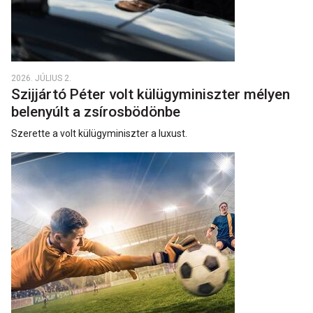
2026. JÚLIUS 2.
Szijjártó Péter volt külügyminiszter mélyen
belenyúlt a zsírosbödönbe
Szerette a volt külügyminiszter a luxust.