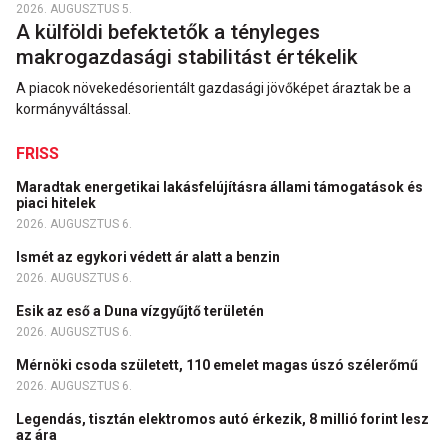
2026. AUGUSZTUS 5.
A külföldi befektetők a tényleges
makrogazdasági stabilitást értékelik
A piacok növekedésorientált gazdasági jövőképet áraztak be a
kormányváltással.
FRISS
Maradtak energetikai lakásfelújításra állami támogatások és
piaci hitelek
2026. AUGUSZTUS 6.
Ismét az egykori védett ár alatt a benzin
2026. AUGUSZTUS 6.
Esik az eső a Duna vízgyűjtő területén
2026. AUGUSZTUS 6.
Mérnöki csoda született, 110 emelet magas úszó szélerőmű
2026. AUGUSZTUS 6.
Legendás, tisztán elektromos autó érkezik, 8 millió forint lesz
az ára