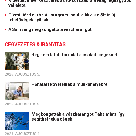
Kiderült, mivel készülnek az AI-korszakra a világ legnagyobb
vállalatai
Tízmilliárd eurós AI-program indul: a kkv-k előtt is új
lehetőségek nyílnak
A Samsung megkongatta a vészharangot
CÉGVEZETÉS & IRÁNYÍTÁS
Rég nem látott fordulat a családi cégeknél
2026. AUGUSZTUS 5.
Hőhatárt követelnek a munkahelyekre
2026. AUGUSZTUS 5.
Megkongatták a vészharangot Paks miatt: így
segíthetnek a cégek
2026. AUGUSZTUS 4.