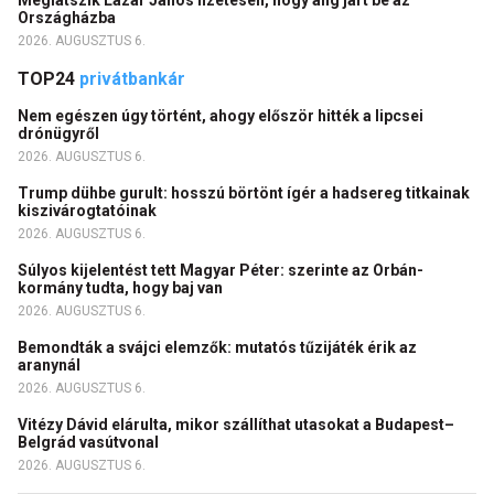
Országházba
2026. AUGUSZTUS 6.
TOP24
privátbankár
Nem egészen úgy történt, ahogy először hitték a lipcsei
drónügyről
2026. AUGUSZTUS 6.
Trump dühbe gurult: hosszú börtönt ígér a hadsereg titkainak
kiszivárogtatóinak
2026. AUGUSZTUS 6.
Súlyos kijelentést tett Magyar Péter: szerinte az Orbán-
kormány tudta, hogy baj van
2026. AUGUSZTUS 6.
Bemondták a svájci elemzők: mutatós tűzijáték érik az
aranynál
2026. AUGUSZTUS 6.
Vitézy Dávid elárulta, mikor szállíthat utasokat a Budapest–
Belgrád vasútvonal
2026. AUGUSZTUS 6.