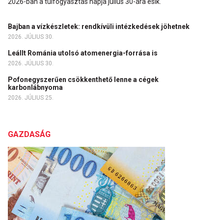
2026-ban a túlfogyasztás napja július 30-ára esik.
Bajban a vízkészletek: rendkívüli intézkedések jöhetnek
2026. JÚLIUS 30.
Leállt Románia utolsó atomenergia-forrása is
2026. JÚLIUS 30.
Pofonegyszerűen csökkenthető lenne a cégek
karbonlábnyoma
2026. JÚLIUS 25.
GAZDASÁG