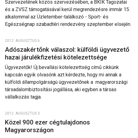
Szervezetének közös szervezésében, a BKIK Tagozatai
és a ZVSZ támogatásával kerül megrendezésre immár 15.
alkalommal az Üzletember-találkozó - Sport- és
Egészségnap szabadtéri rendezvény szeptember elsején.
2012. AUGUSZTUS 6.
Adószakértőnk válaszol: külföldi ügyvezető
hazai járulékfizetési kötelezettsége
Ügyvezetők! Új bevallási kötelezettség című cikkünk
kapcsán egyik olvasónk azt kérdezte, hogy mi annak a
külföldi állampolgárságú ügyvezetőnek a magyarországi
társadalombiztosítási jogállása, aki egyben a társas
vállalkozás tagja.
2012. AUGUSZTUS 3.
Közel 900 ezer cégtulajdonos
Magyarországon