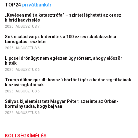
TOP24
privátbankár
„Kevésen múlt a katasztrófa” – szintet léphetett az orosz
hibrid hadviselés
2026. AUGUSZTUS 7.
Sok család várja: kiderültek a 100 ezres iskolakezdési
támogatás részletei
2026. AUGUSZTUS 6.
Lipcsei drónügy: nem egészen úgy történt, ahogy először
hitték
2026. AUGUSZTUS 6.
Trump dühbe gurult: hosszú börtönt ígér a hadsereg titkainak
kiszivárogtatóinak
2026. AUGUSZTUS 6.
Súlyos kijelentést tett Magyar Péter: szerinte az Orbán-
kormány tudta, hogy baj van
2026. AUGUSZTUS 6.
KÖLTSÉGKÍMÉLÉS