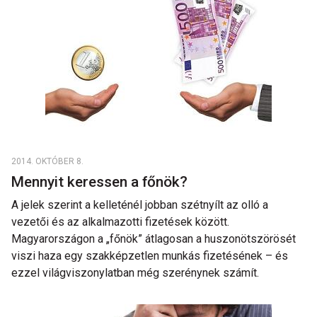
2014. OKTÓBER 8.
Mennyit keressen a főnök?
A jelek szerint a kelleténél jobban szétnyílt az olló a
vezetői és az alkalmazotti fizetések között.
Magyarországon a „főnök” átlagosan a huszonötszörösét
viszi haza egy szakképzetlen munkás fizetésének – és
ezzel világviszonylatban még szerénynek számít.