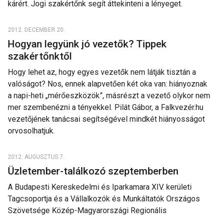
kárért. Jogi szakértőnk segít áttekinteni a lényeget.
2012. DECEMBER 20.
Hogyan legyünk jó vezetők? Tippek
szakértőnktől
Hogy lehet az, hogy egyes vezetők nem látják tisztán a
valóságot? Nos, ennek alapvetően két oka van: hiányoznak
a napi-heti „mérőeszközök”, másrészt a vezető olykor nem
mer szembenézni a tényekkel. Pilát Gábor, a Falkvezér.hu
vezetőjének tanácsai segítségével mindkét hiányosságot
orvosolhatjuk.
2012. AUGUSZTUS 7.
Üzletember-találkozó szeptemberben
A Budapesti Kereskedelmi és Iparkamara XIV. kerületi
Tagcsoportja és a Vállalkozók és Munkáltatók Országos
Szövetsége Közép-Magyarországi Regionális