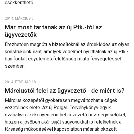
csökkenthető.
2014. MÁRCIUS 6.
Már most tartanak az új Ptk.-tól az
ügyvezetők
Érezhetően megnőtt a biztosítóknál az érdeklődés az olyan
konstrukciók iránt, amelyek védelmet nyújthatnak az új Ptk.-
ban foglalt egyetemes felelősség miatti fenyegetéssel
szemben.
2014. FEBRUÁR 18.
Márciustól felel az ügyvezető - de miért is?
Március közepétől gyökeresen megváltozhat a cégek
vezetőinek élete. Az új Polgári Törvénykönyv egyik
szabálya érzékenyen érintheti a vezető tisztségviselőket,
hiszen a jövőben akár saját vagyonukkal is felelhetnek a
társaság működésével kapcsolatban másnak okozott