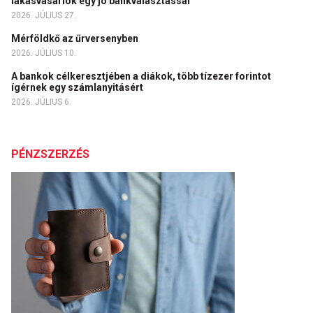
lakásvásárlók egy jó bankválasztással
2026. JÚLIUS 27.
Mérföldkő az űrversenyben
2026. JÚLIUS 10.
A bankok célkeresztjében a diákok, több tízezer forintot
ígérnek egy számlanyitásért
2026. JÚLIUS 6.
PÉNZSZERZÉS