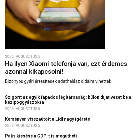
2026. AUGUSZTUS 5.
Ha ilyen Xiaomi telefonja van, ezt érdemes
azonnal kikapcsolni!
Bizonyos gyári értesítések adathalász oldalra vihettek.
Szigorít az egyik fapados légitársaság: külön díjat vezet be a
kézipoggyászokra
2026. AUGUSZTUS 5.
Keményen visszaütött a Lidl nagy ígérete
2026. AUGUSZTUS 5.
Paks kiesése a GDP-t is megütheti