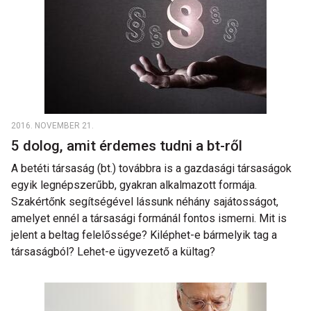
2016. NOVEMBER 21.
5 dolog, amit érdemes tudni a bt-ről
A betéti társaság (bt.) továbbra is a gazdasági társaságok
egyik legnépszerűbb, gyakran alkalmazott formája.
Szakértőnk segítségével lássunk néhány sajátosságot,
amelyet ennél a társasági formánál fontos ismerni. Mit is
jelent a beltag felelőssége? Kiléphet-e bármelyik tag a
társaságból? Lehet-e ügyvezető a kültag?