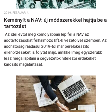
2019. FEBRUÁR 4.
Keményít a NAV: új módszerekkel hajtja be a
tartozást
Az idei évtől még komolyabban lép fel a NAV az
adótartozásokat felhalmozó kft.-k vezetőivel szemben. Az
adóhatóság raádásul 2019-től már perelőkészítő
ellenőrzéseket is folytat majd, amikkel még egyszerűbb
lesz megállapítani a cégvezetők hitelezői érdekeket
károsító magatartását.