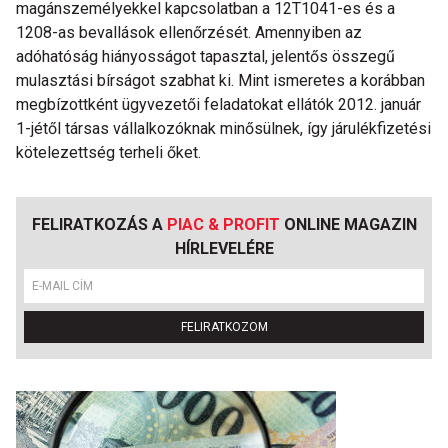
magánszemélyekkel kapcsolatban a 12T1041-es és a
1208-as bevallások ellenőrzését. Amennyiben az
adóhatóság hiányosságot tapasztal, jelentős összegű
mulasztási bírságot szabhat ki. Mint ismeretes a korábban
megbízottként ügyvezetői feladatokat ellátók 2012. január
1-jétől társas vállalkozóknak minősülnek, így járulékfizetési
kötelezettség terheli őket.
FELIRATKOZÁS A
PIAC & PROFIT
ONLINE MAGAZIN
HÍRLEVELÉRE
FELIRATKOZOM