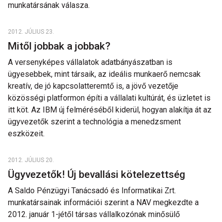
munkatársának válasza.
2012. JÚLIUS 23.
Mitől jobbak a jobbak?
A versenyképes vállalatok adatbányászatban is
ügyesebbek, mint társaik, az ideális munkaerő nemcsak
kreatív, de jó kapcsolatteremtő is, a jövő vezetője
közösségi platformon építi a vállalati kultúrát, és üzletet is
itt köt. Az IBM új felméréséből kiderül, hogyan alakítja át az
ügyvezetők szerint a technológia a menedzsment
eszközeit.
2012. JÚLIUS 20.
Ügyvezetők! Új bevallási kötelezettség
A Saldo Pénzügyi Tanácsadó és Informatikai Zrt.
munkatársainak információi szerint a NAV megkezdte a
2012. január 1-jétől társas vállalkozónak minősülő