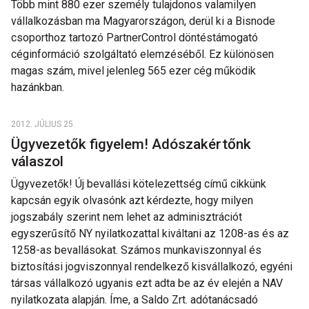
Több mint 880 ezer személy tulajdonos valamilyen
vállalkozásban ma Magyarországon, derül ki a Bisnode
csoporthoz tartozó PartnerControl döntéstámogató
céginformáció szolgáltató elemzéséből. Ez különösen
magas szám, mivel jelenleg 565 ezer cég működik
hazánkban.
2012. JÚLIUS 25.
Ügyvezetők figyelem! Adószakértőnk
válaszol
Ügyvezetők! Új bevallási kötelezettség című cikkünk
kapcsán egyik olvasónk azt kérdezte, hogy milyen
jogszabály szerint nem lehet az adminisztrációt
egyszerűsítő NY nyilatkozattal kiváltani az 1208-as és az
1258-as bevallásokat. Számos munkaviszonnyal és
biztosítási jogviszonnyal rendelkező kisvállalkozó, egyéni
társas vállalkozó ugyanis ezt adta be az év elején a NAV
nyilatkozata alapján. Íme, a Saldo Zrt. adótanácsadó