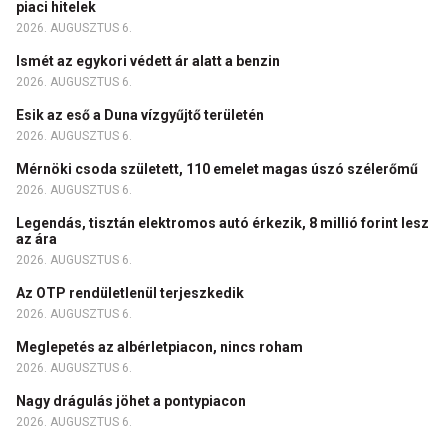
piaci hitelek
2026. AUGUSZTUS 6.
Ismét az egykori védett ár alatt a benzin
2026. AUGUSZTUS 6.
Esik az eső a Duna vízgyűjtő területén
2026. AUGUSZTUS 6.
Mérnöki csoda született, 110 emelet magas úszó szélerőmű
2026. AUGUSZTUS 6.
Legendás, tisztán elektromos autó érkezik, 8 millió forint lesz
az ára
2026. AUGUSZTUS 6.
Az OTP rendületlenül terjeszkedik
2026. AUGUSZTUS 6.
Meglepetés az albérletpiacon, nincs roham
2026. AUGUSZTUS 6.
Nagy drágulás jöhet a pontypiacon
2026. AUGUSZTUS 6.