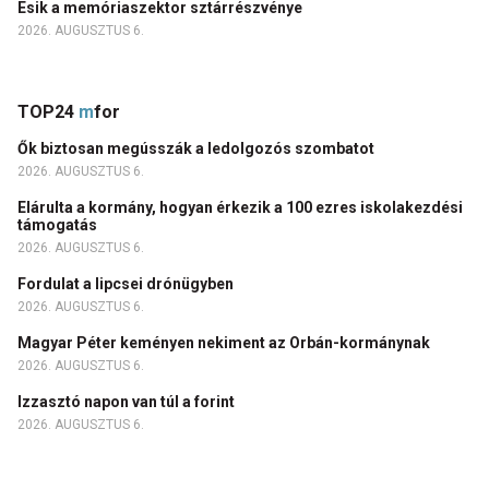
Esik a memóriaszektor sztárrészvénye
2026. AUGUSZTUS 6.
TOP24
m
for
Ők biztosan megússzák a ledolgozós szombatot
2026. AUGUSZTUS 6.
Elárulta a kormány, hogyan érkezik a 100 ezres iskolakezdési
támogatás
2026. AUGUSZTUS 6.
Fordulat a lipcsei drónügyben
2026. AUGUSZTUS 6.
Magyar Péter keményen nekiment az Orbán-kormánynak
2026. AUGUSZTUS 6.
Izzasztó napon van túl a forint
2026. AUGUSZTUS 6.