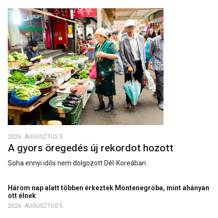
2026. AUGUSZTUS 5.
A gyors öregedés új rekordot hozott
Soha ennyi idős nem dolgozott Dél-Koreában.
Három nap alatt többen érkeztek Montenegróba, mint ahányan
ott élnek
2026. AUGUSZTUS 5.