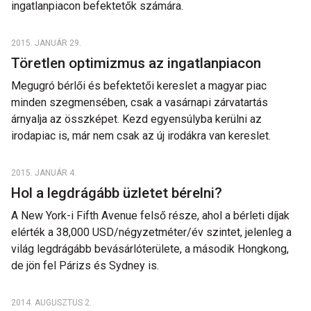
ingatlanpiacon befektetők számára.
2015. JANUÁR 29.
Töretlen optimizmus az ingatlanpiacon
Megugró bérlői és befektetői kereslet a magyar piac
minden szegmensében, csak a vasárnapi zárvatartás
árnyalja az összképet. Kezd egyensúlyba kerülni az
irodapiac is, már nem csak az új irodákra van kereslet.
2015. JANUÁR 4.
Hol a legdrágább üzletet bérelni?
A New York-i Fifth Avenue felső része, ahol a bérleti díjak
elérték a 38,000 USD/négyzetméter/év szintet, jelenleg a
világ legdrágább bevásárlóterülete, a második Hongkong,
de jön fel Párizs és Sydney is.
2014. AUGUSZTUS 2.