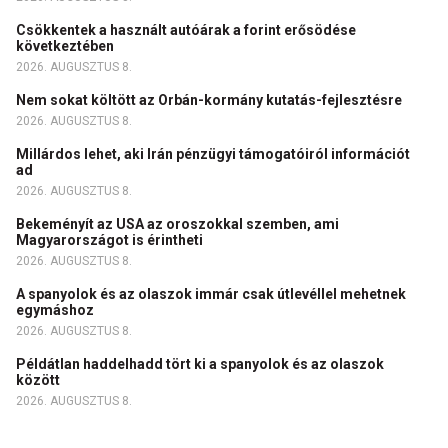
Csökkentek a használt autóárak a forint erősödése
következtében
2026. AUGUSZTUS 8.
Nem sokat költött az Orbán-kormány kutatás-fejlesztésre
2026. AUGUSZTUS 8.
Millárdos lehet, aki Irán pénzügyi támogatóiról információt
ad
2026. AUGUSZTUS 8.
Bekeményít az USA az oroszokkal szemben, ami
Magyarországot is érintheti
2026. AUGUSZTUS 8.
A spanyolok és az olaszok immár csak útlevéllel mehetnek
egymáshoz
2026. AUGUSZTUS 8.
Példátlan haddelhadd tört ki a spanyolok és az olaszok
között
2026. AUGUSZTUS 8.