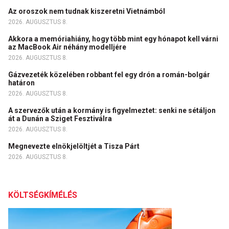
Az oroszok nem tudnak kiszeretni Vietnámból
2026. AUGUSZTUS 8.
Akkora a memóriahiány, hogy több mint egy hónapot kell várni
az MacBook Air néhány modelljére
2026. AUGUSZTUS 8.
Gázvezeték közelében robbant fel egy drón a román-bolgár
határon
2026. AUGUSZTUS 8.
A szervezők után a kormány is figyelmeztet: senki ne sétáljon
át a Dunán a Sziget Fesztiválra
2026. AUGUSZTUS 8.
Megnevezte elnökjelöltjét a Tisza Párt
2026. AUGUSZTUS 8.
KÖLTSÉGKÍMÉLÉS