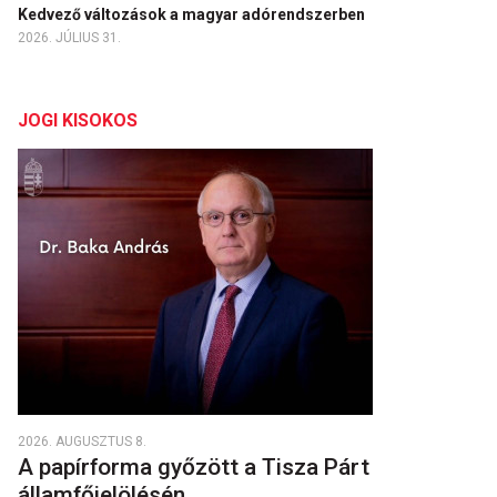
Kedvező változások a magyar adórendszerben
2026. JÚLIUS 31.
JOGI KISOKOS
2026. AUGUSZTUS 8.
A papírforma győzött a Tisza Párt
államfőjelölésén