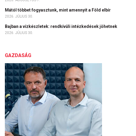
2026. AUGUSZTUS 7.
Mától többet fogyasztunk, mint amennyit a Föld elbír
2026. JÚLIUS 30.
Bajban a vízkészletek: rendkívüli intézkedések jöhetnek
2026. JÚLIUS 30.
GAZDASÁG