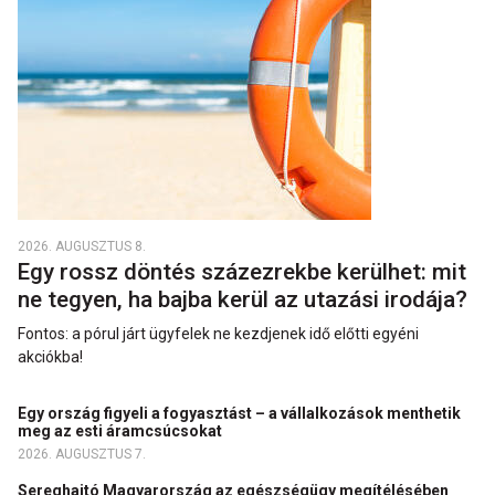
2026. AUGUSZTUS 8.
Egy rossz döntés százezrekbe kerülhet: mit
ne tegyen, ha bajba kerül az utazási irodája?
Fontos: a pórul járt ügyfelek ne kezdjenek idő előtti egyéni
akciókba!
Egy ország figyeli a fogyasztást – a vállalkozások menthetik
meg az esti áramcsúcsokat
2026. AUGUSZTUS 7.
Sereghajtó Magyarország az egészségügy megítélésében