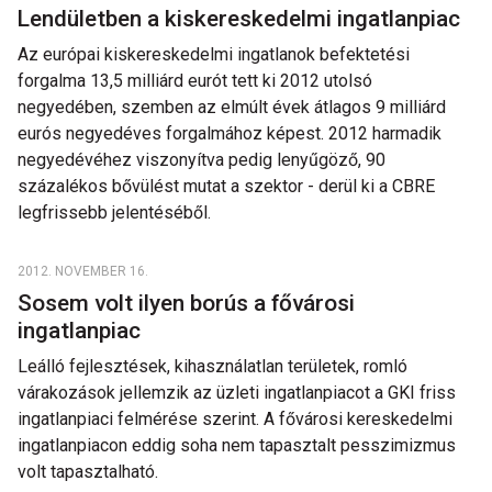
Lendületben a kiskereskedelmi ingatlanpiac
Az európai kiskereskedelmi ingatlanok befektetési
forgalma 13,5 milliárd eurót tett ki 2012 utolsó
negyedében, szemben az elmúlt évek átlagos 9 milliárd
eurós negyedéves forgalmához képest. 2012 harmadik
negyedévéhez viszonyítva pedig lenyűgöző, 90
százalékos bővülést mutat a szektor - derül ki a CBRE
legfrissebb jelentéséből.
2012. NOVEMBER 16.
Sosem volt ilyen borús a fővárosi
ingatlanpiac
Leálló fejlesztések, kihasználatlan területek, romló
várakozások jellemzik az üzleti ingatlanpiacot a GKI friss
ingatlanpiaci felmérése szerint. A fővárosi kereskedelmi
ingatlanpiacon eddig soha nem tapasztalt pesszimizmus
volt tapasztalható.