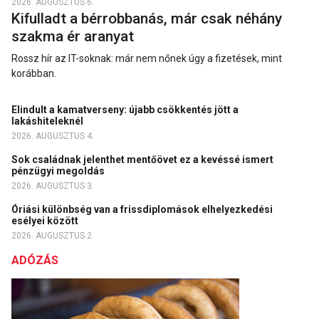
2026. AUGUSZTUS 6.
Kifulladt a bérrobbanás, már csak néhány
szakma ér aranyat
Rossz hír az IT-soknak: már nem nőnek úgy a fizetések, mint
korábban.
Elindult a kamatverseny: újabb csökkentés jött a
lakáshiteleknél
2026. AUGUSZTUS 4.
Sok családnak jelenthet mentőövet ez a kevéssé ismert
pénzügyi megoldás
2026. AUGUSZTUS 3.
Óriási különbség van a frissdiplomások elhelyezkedési
esélyei között
2026. AUGUSZTUS 2.
ADÓZÁS