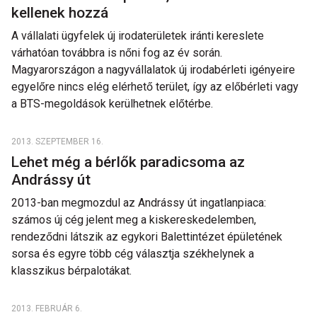
kellenek hozzá
A vállalati ügyfelek új irodaterületek iránti kereslete
várhatóan továbbra is nőni fog az év során.
Magyarországon a nagyvállalatok új irodabérleti igényeire
egyelőre nincs elég elérhető terület, így az előbérleti vagy
a BTS-megoldások kerülhetnek előtérbe.
2013. SZEPTEMBER 16.
Lehet még a bérlők paradicsoma az
Andrássy út
2013-ban megmozdul az Andrássy út ingatlanpiaca:
számos új cég jelent meg a kiskereskedelemben,
rendeződni látszik az egykori Balettintézet épületének
sorsa és egyre több cég választja székhelynek a
klasszikus bérpalotákat.
2013. FEBRUÁR 6.