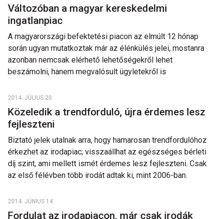
Változóban a magyar kereskedelmi
ingatlanpiac
A magyarországi befektetési piacon az elmúlt 12 hónap
során ugyan mutatkoztak már az élénkülés jelei, mostanra
azonban nemcsak elérhető lehetőségekről lehet
beszámolni, hanem megvalósult ügyletekről is
2014. JÚLIUS 20.
Közeledik a trendforduló, újra érdemes lesz
fejleszteni
Biztató jelek utalnak arra, hogy hamarosan trendfordulóhoz
érkezhet az irodapiac; visszaállhat az egészséges bérleti
díj szint, ami mellett ismét érdemes lesz fejleszteni. Csak
az első félévben több irodát adtak ki, mint 2006-ban.
2014. JÚNIUS 14.
Fordulat az irodapiacon, már csak irodák