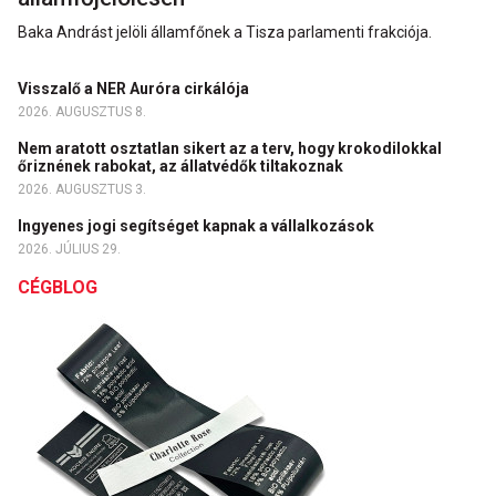
Baka Andrást jelöli államfőnek a Tisza parlamenti frakciója.
Visszalő a NER Auróra cirkálója
2026. AUGUSZTUS 8.
Nem aratott osztatlan sikert az a terv, hogy krokodilokkal
őriznének rabokat, az állatvédők tiltakoznak
2026. AUGUSZTUS 3.
Ingyenes jogi segítséget kapnak a vállalkozások
2026. JÚLIUS 29.
CÉGBLOG