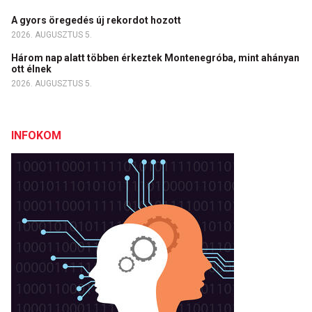
A gyors öregedés új rekordot hozott
2026. AUGUSZTUS 5.
Három nap alatt többen érkeztek Montenegróba, mint ahányan
ott élnek
2026. AUGUSZTUS 5.
INFOKOM