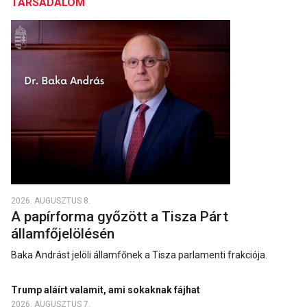
TÁRSADALOM
2026. AUGUSZTUS 8.
A papírforma győzött a Tisza Párt
államfőjelölésén
Baka Andrást jelöli államfőnek a Tisza parlamenti frakciója.
Trump aláírt valamit, ami sokaknak fájhat
2026. AUGUSZTUS 7.