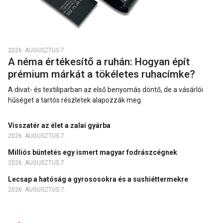
2026. AUGUSZTUS 7.
A néma értékesítő a ruhán: Hogyan épít
prémium márkát a tökéletes ruhacímke?
A divat- és textiliparban az első benyomás döntő, de a vásárlói
hűséget a tartós részletek alapozzák meg.
Visszatér az élet a zalai gyárba
2026. AUGUSZTUS 7.
Milliós büntetés egy ismert magyar fodrászcégnek
2026. AUGUSZTUS 7.
Lecsap a hatóság a gyrososokra és a sushiéttermekre
2026. AUGUSZTUS 7.