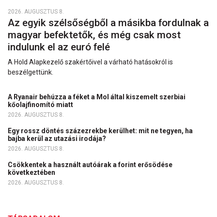
2026. AUGUSZTUS 8.
Az egyik szélsőségből a másikba fordulnak a
magyar befektetők, és még csak most
indulunk el az euró felé
A Hold Alapkezelő szakértőivel a várható hatásokról is
beszélgettünk.
A Ryanair behúzza a féket a Mol által kiszemelt szerbiai
kőolajfinomító miatt
2026. AUGUSZTUS 8.
Egy rossz döntés százezrekbe kerülhet: mit ne tegyen, ha
bajba kerül az utazási irodája?
2026. AUGUSZTUS 8.
Csökkentek a használt autóárak a forint erősödése
következtében
2026. AUGUSZTUS 8.