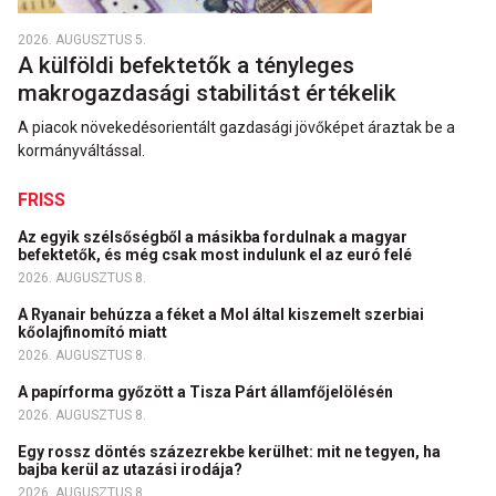
2026. AUGUSZTUS 5.
A külföldi befektetők a tényleges
makrogazdasági stabilitást értékelik
A piacok növekedésorientált gazdasági jövőképet áraztak be a
kormányváltással.
FRISS
Az egyik szélsőségből a másikba fordulnak a magyar
befektetők, és még csak most indulunk el az euró felé
2026. AUGUSZTUS 8.
A Ryanair behúzza a féket a Mol által kiszemelt szerbiai
kőolajfinomító miatt
2026. AUGUSZTUS 8.
A papírforma győzött a Tisza Párt államfőjelölésén
2026. AUGUSZTUS 8.
Egy rossz döntés százezrekbe kerülhet: mit ne tegyen, ha
bajba kerül az utazási irodája?
2026. AUGUSZTUS 8.