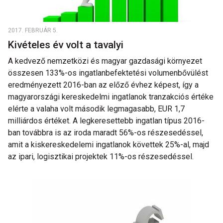
2017. FEBRUÁR 5.
Kivételes év volt a tavalyi
A kedvező nemzetközi és magyar gazdasági környezet
összesen 133%-os ingatlanbefektetési volumenbővülést
eredményezett 2016-ban az előző évhez képest, így a
magyarországi kereskedelmi ingatlanok tranzakciós értéke
elérte a valaha volt második legmagasabb, EUR 1,7
milliárdos értéket. A legkeresettebb ingatlan típus 2016-
ban továbbra is az iroda maradt 56%-os részesedéssel,
amit a kiskereskedelemi ingatlanok követtek 25%-al, majd
az ipari, logisztikai projektek 11%-os részesedéssel.