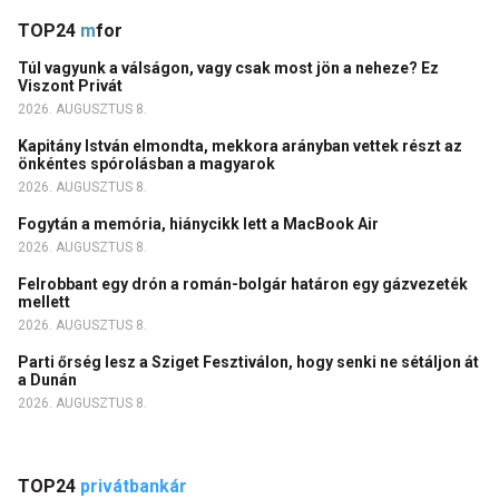
TOP24
m
for
Túl vagyunk a válságon, vagy csak most jön a neheze? Ez
Viszont Privát
2026. AUGUSZTUS 8.
Kapitány István elmondta, mekkora arányban vettek részt az
önkéntes spórolásban a magyarok
2026. AUGUSZTUS 8.
Fogytán a memória, hiánycikk lett a MacBook Air
2026. AUGUSZTUS 8.
Felrobbant egy drón a román-bolgár határon egy gázvezeték
mellett
2026. AUGUSZTUS 8.
Parti őrség lesz a Sziget Fesztiválon, hogy senki ne sétáljon át
a Dunán
2026. AUGUSZTUS 8.
TOP24
privátbankár