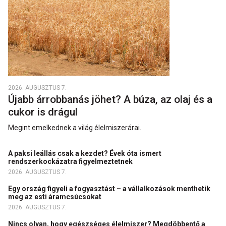
2026. AUGUSZTUS 7.
Újabb árrobbanás jöhet? A búza, az olaj és a
cukor is drágul
Megint emelkednek a világ élelmiszerárai.
A paksi leállás csak a kezdet? Évek óta ismert
rendszerkockázatra figyelmeztetnek
2026. AUGUSZTUS 7.
Egy ország figyeli a fogyasztást – a vállalkozások menthetik
meg az esti áramcsúcsokat
2026. AUGUSZTUS 7.
Nincs olyan, hogy egészséges élelmiszer? Megdöbbentő a