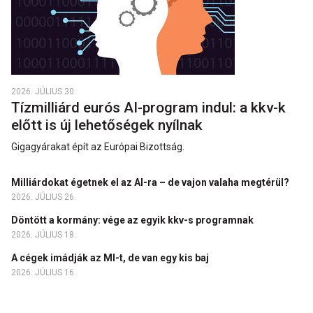
2026. JÚLIUS 30.
Tízmilliárd eurós AI-program indul: a kkv-k
előtt is új lehetőségek nyílnak
Gigagyárakat épít az Európai Bizottság.
Milliárdokat égetnek el az AI-ra – de vajon valaha megtérül?
2026. JÚLIUS 26.
Döntött a kormány: vége az egyik kkv-s programnak
2026. JÚLIUS 18.
A cégek imádják az MI-t, de van egy kis baj
2026. JÚLIUS 16.