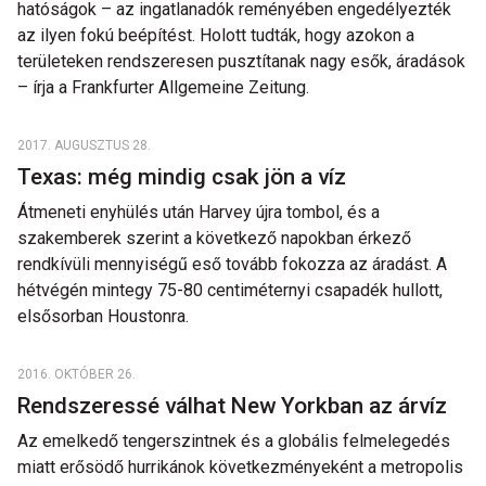
hatóságok – az ingatlanadók reményében engedélyezték
az ilyen fokú beépítést. Holott tudták, hogy azokon a
területeken rendszeresen pusztítanak nagy esők, áradások
– írja a Frankfurter Allgemeine Zeitung.
2017. AUGUSZTUS 28.
Texas: még mindig csak jön a víz
Átmeneti enyhülés után Harvey újra tombol, és a
szakemberek szerint a következő napokban érkező
rendkívüli mennyiségű eső tovább fokozza az áradást. A
hétvégén mintegy 75-80 centiméternyi csapadék hullott,
elsősorban Houstonra.
2016. OKTÓBER 26.
Rendszeressé válhat New Yorkban az árvíz
Az emelkedő tengerszintnek és a globális felmelegedés
miatt erősödő hurrikánok következményeként a metropolis