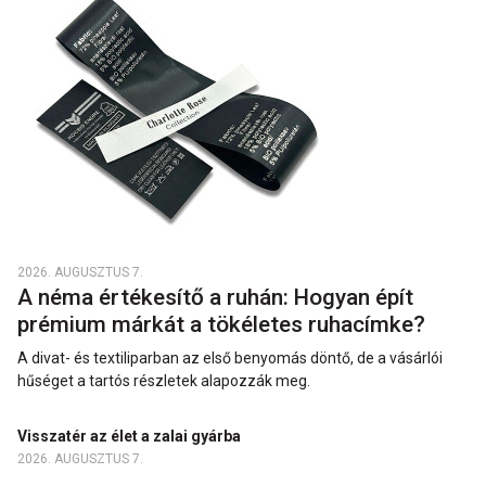
2026. AUGUSZTUS 7.
A néma értékesítő a ruhán: Hogyan épít
prémium márkát a tökéletes ruhacímke?
A divat- és textiliparban az első benyomás döntő, de a vásárlói
hűséget a tartós részletek alapozzák meg.
Visszatér az élet a zalai gyárba
2026. AUGUSZTUS 7.