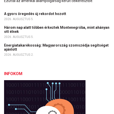
Ezúttal az amerikai állampolgárság került célkeresztbe.
A gyors öregedés új rekordot hozott
2026. AUGUSZTUS 5.
Három nap alatt többen érkeztek Montenegróba, mint ahányan
ott élnek
2026. AUGUSZTUS 5.
Energiatakarékosság: Magyarország szomszédja segítséget
ajánlott
2026. AUGUSZTUS 2.
INFOKOM