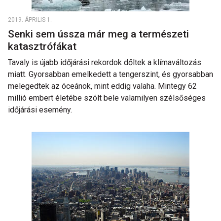
2019. ÁPRILIS 1.
Senki sem ússza már meg a természeti
katasztrófákat
Tavaly is újabb időjárási rekordok dőltek a klímaváltozás
miatt. Gyorsabban emelkedett a tengerszint, és gyorsabban
melegedtek az óceánok, mint eddig valaha. Mintegy 62
millió embert életébe szólt bele valamilyen szélsőséges
időjárási esemény.