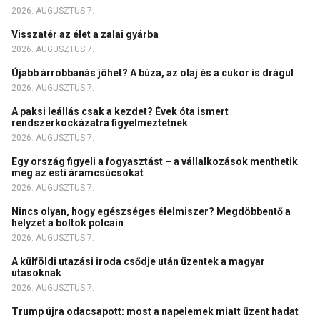
2026. AUGUSZTUS 7.
Visszatér az élet a zalai gyárba
2026. AUGUSZTUS 7.
Újabb árrobbanás jöhet? A búza, az olaj és a cukor is drágul
2026. AUGUSZTUS 7.
A paksi leállás csak a kezdet? Évek óta ismert
rendszerkockázatra figyelmeztetnek
2026. AUGUSZTUS 7.
Egy ország figyeli a fogyasztást – a vállalkozások menthetik
meg az esti áramcsúcsokat
2026. AUGUSZTUS 7.
Nincs olyan, hogy egészséges élelmiszer? Megdöbbentő a
helyzet a boltok polcain
2026. AUGUSZTUS 7.
A külföldi utazási iroda csődje után üzentek a magyar
utasoknak
2026. AUGUSZTUS 7.
Trump újra odacsapott: most a napelemek miatt üzent hadat