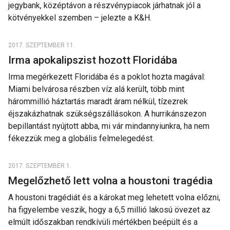
jegybank, középtávon a részvénypiacok járhatnak jól a
kötvényekkel szemben – jelezte a K&H.
2017. SZEPTEMBER 11.
Irma apokalipszist hozott Floridába
Irma megérkezett Floridába és a poklot hozta magával:
Miami belvárosa részben víz alá került, több mint
hárommillió háztartás maradt áram nélkül, tízezrek
éjszakázhatnak szükségszállásokon. A hurrikánszezon
bepillantást nyújtott abba, mi vár mindannyiunkra, ha nem
fékezzük meg a globális felmelegedést.
2017. SZEPTEMBER 1.
Megelőzhető lett volna a houstoni tragédia
A houstoni tragédiát és a károkat meg lehetett volna előzni,
ha figyelembe veszik, hogy a 6,5 millió lakosú övezet az
elmúlt időszakban rendkívüli mértékben beépült és a