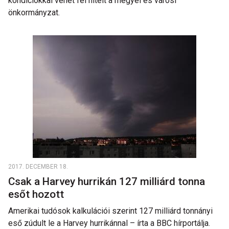
kondíciókkal vehet fel hitelt a megyei és városi
önkormányzat.
2017. DECEMBER 18.
Csak a Harvey hurrikán 127 milliárd tonna
esőt hozott
Amerikai tudósok kalkulációi szerint 127 milliárd tonnányi
eső zúdult le a Harvey hurrikánnal – írta a BBC hírportálja.