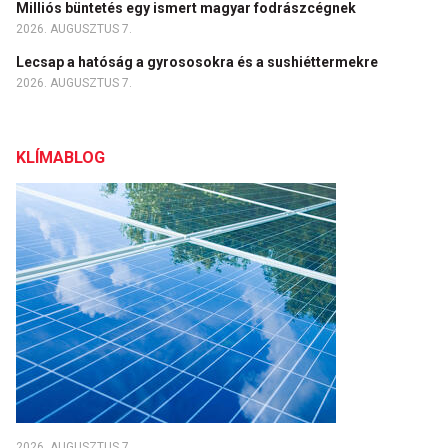
Milliós büntetés egy ismert magyar fodrászcégnek
2026. AUGUSZTUS 7.
Lecsap a hatóság a gyrososokra és a sushiéttermekre
2026. AUGUSZTUS 7.
KLÍMABLOG
2026. AUGUSZTUS 7.