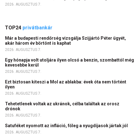
2026. AUGUSZTUS 7.
TOP24
privátbankár
Már a budapesti rendőrség vizsgálja Szijjártó Péter ügyét,
akár három év börtönt is kaphat
2026. AUGUSZTUS 7.
Egy hónapja volt utoljára ilyen olcsó a benzin, szombattól még
kevesebbe kerül
2026. AUGUSZTUS 7.
Ezt biztosan kiteszi a Mol az ablakba: évek óta nem történt
ilyen
2026. AUGUSZTUS 7.
Tehetetlenek voltak az ukránok, célba találtak az orosz
drónok
2026. AUGUSZTUS 7.
Satuféket nyomott az infláció, főleg a nyugdíjasok jártak jól
2026. AUGUSZTUS 7.