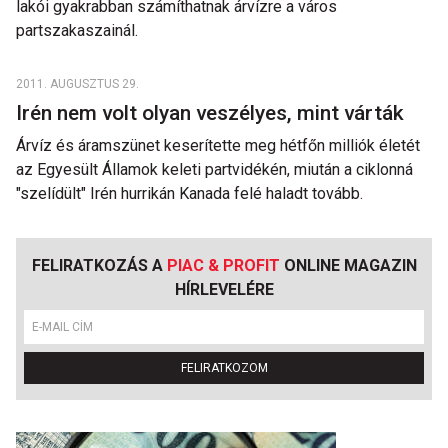
lakói gyakrabban számíthatnak árvízre a város
partszakaszainál.
2011. AUGUSZTUS 29.
Irén nem volt olyan veszélyes, mint várták
Árvíz és áramszünet keserítette meg hétfőn milliók életét
az Egyesült Államok keleti partvidékén, miután a ciklonná
"szelídült" Irén hurrikán Kanada felé haladt tovább.
FELIRATKOZÁS A
PIAC & PROFIT
ONLINE MAGAZIN
HÍRLEVELÉRE
FELIRATKOZOM