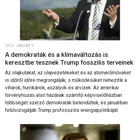
2019. JANUÁR 9.
A demokraták és a klímaváltozás is
keresztbe tesznek Trump fosszilis terveinek
Az olajkutakat, az olajvezetékeket és az atomerőműveket
is időről időre megrongálják, s működésüket nehezítik a
viharok, hurrikánok, aszályok és árvizek. Az amerikai
törvényhozás alsó házának számító képviselőházban
többséget szerző demokraták belendültek, és januárban
felülvizsgálják Trump profosszilis energiapolitikáját.