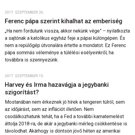
2017. SZEPTEMBER 26.
Ferenc pápa szerint kihalhat az emberiség
„Ha nem fordulunk vissza, akkor nekünk vége” – nyilatkozta
a sajtónak a katolikus egyház feje a pápai különgépen. És
nem a repülőgép útvonalára értette a mondatot. Ez Ferenc
pápa sommás véleménye a túlélési esélyeinkről, ha
továbbra is szennyezünk.
2017. SZEPTEMBER 15.
Harvey és Irma hazavágja a jegybanki
szigorítást?
Mostanában nem érkeznek jó hírek a tengeren túlról, sem
az időjárást, sem az inflációt illetően. Nem
csodálkozhatunk tehát, ha a Fed a további kamatemelést
áttolja 2018-ra, de akár a jegybanki mérleg csökkentése is
távolodhat. Akárhogy is döntsön jövő héten az amerikai