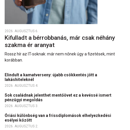
2026. AUGUSZTUS 6.
Kifulladt a bérrobbanás, már csak néhány
szakma ér aranyat
Rossz hír az IT-soknak: már nem nőnek úgy a fizetések, mint
korábban.
Elindult a kamatverseny: újabb csökkentés jött a
lakáshiteleknél
2026. AUGUSZTUS 4.
Sok családnak jelenthet mentőövet ez a kevéssé ismert
pénzügyi megoldás
2026. AUGUSZTUS 3.
Óriási különbség van a frissdiplomások elhelyezkedési
esélyei között
2026. AUGUSZTUS 2.