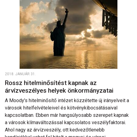
2018. JANUÁR 31.
Rossz hitelminősítést kapnak az
árvízveszélyes helyek önkormányzatai
A Moody's hitelminősítő intézet közzétette új irányelveit a
városok hitelfelvételeivel és kötvénykibocsátásaival
kapcsolatban. Ebben már hangsúlyosabb szerepet kapnak
a városok klímaváltozással kapcsolatos veszélyfaktorai.
Ahol nagy az árvízveszély, ott kedvezőtlenebb