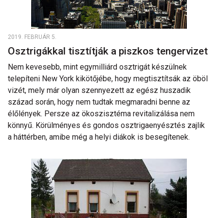
2019. FEBRUÁR 5.
Osztrigákkal tisztítják a piszkos tengervizet
Nem kevesebb, mint egymilliárd osztrigát készülnek
telepíteni New York kikötőjébe, hogy megtisztítsák az öböl
vizét, mely már olyan szennyezett az egész huszadik
század során, hogy nem tudtak megmaradni benne az
élőlények. Persze az ökoszisztéma revitalizálása nem
könnyű. Körülményes és gondos osztrigaenyésztés zajlik
a háttérben, amibe még a helyi diákok is besegítenek.