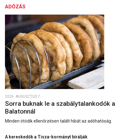
ADÓZÁS
2026. AUGUSZTUS 7.
Sorra buknak le a szabálytalankodók a
Balatonnál
Minden ötödik ellenőrzésen talált hibát az adóhatóság.
A kereskedők a Tisza-kormányt bírálják