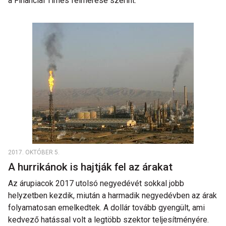
a Financial Times felmérése szerint.
2017. OKTÓBER 5.
A hurrikánok is hajtják fel az árakat
Az árupiacok 2017 utolsó negyedévét sokkal jobb
helyzetben kezdik, miután a harmadik negyedévben az árak
folyamatosan emelkedtek. A dollár tovább gyengült, ami
kedvező hatással volt a legtöbb szektor teljesítményére.