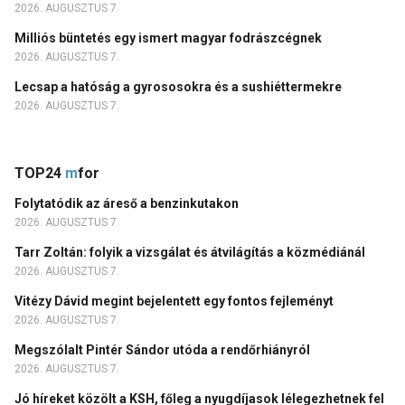
2026. AUGUSZTUS 7.
Milliós büntetés egy ismert magyar fodrászcégnek
2026. AUGUSZTUS 7.
Lecsap a hatóság a gyrososokra és a sushiéttermekre
2026. AUGUSZTUS 7.
TOP24
m
for
Folytatódik az áreső a benzinkutakon
2026. AUGUSZTUS 7.
Tarr Zoltán: folyik a vizsgálat és átvilágítás a közmédiánál
2026. AUGUSZTUS 7.
Vitézy Dávid megint bejelentett egy fontos fejleményt
2026. AUGUSZTUS 7.
Megszólalt Pintér Sándor utóda a rendőrhiányról
2026. AUGUSZTUS 7.
Jó híreket közölt a KSH, főleg a nyugdíjasok lélegezhetnek fel