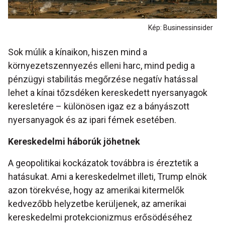
Kép: Businessinsider
Sok múlik a kínaikon, hiszen mind a
környezetszennyezés elleni harc, mind pedig a
pénzügyi stabilitás megőrzése negatív hatással
lehet a kínai tőzsdéken kereskedett nyersanyagok
keresletére – különösen igaz ez a bányászott
nyersanyagok és az ipari fémek esetében.
Kereskedelmi háborúk jöhetnek
A geopolitikai kockázatok továbbra is éreztetik a
hatásukat. Ami a kereskedelmet illeti, Trump elnök
azon törekvése, hogy az amerikai kitermelők
kedvezőbb helyzetbe kerüljenek, az amerikai
kereskedelmi protekcionizmus erősödéséhez