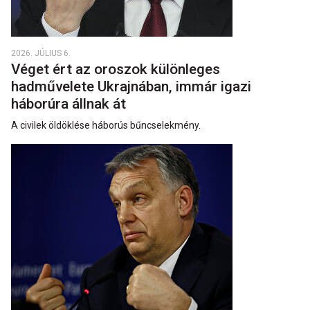
2026. JÚLIUS 6.
Véget ért az oroszok különleges
hadművelete Ukrajnában, immár igazi
háborúra állnak át
A civilek öldöklése háborús bűncselekmény.