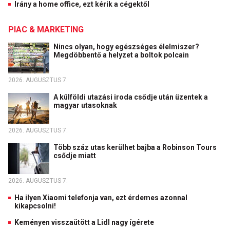
Irány a home office, ezt kérik a cégektől
PIAC & MARKETING
Nincs olyan, hogy egészséges élelmiszer?
Megdöbbentő a helyzet a boltok polcain
2026. AUGUSZTUS 7.
A külföldi utazási iroda csődje után üzentek a
magyar utasoknak
2026. AUGUSZTUS 7.
Több száz utas kerülhet bajba a Robinson Tours
csődje miatt
2026. AUGUSZTUS 7.
Ha ilyen Xiaomi telefonja van, ezt érdemes azonnal
kikapcsolni!
Keményen visszaütött a Lidl nagy ígérete