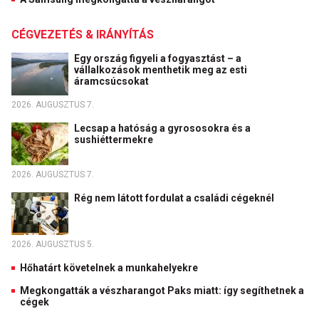
CÉGVEZETÉS & IRÁNYÍTÁS
Egy ország figyeli a fogyasztást – a
vállalkozások menthetik meg az esti
áramcsúcsokat
2026. AUGUSZTUS 7.
Lecsap a hatóság a gyrososokra és a
sushiéttermekre
2026. AUGUSZTUS 7.
Rég nem látott fordulat a családi cégeknél
2026. AUGUSZTUS 5.
Hőhatárt követelnek a munkahelyekre
Megkongatták a vészharangot Paks miatt: így segíthetnek a
cégek