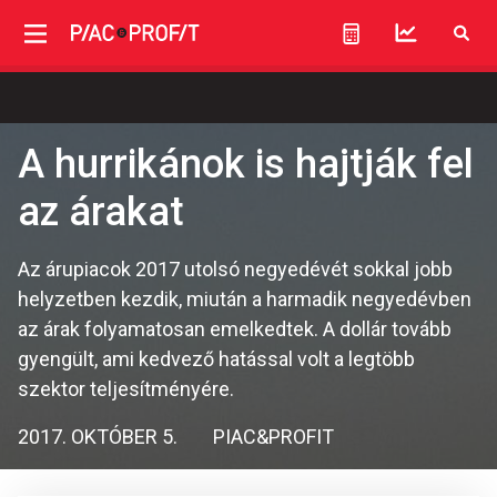
A hurrikánok is hajtják fel
az árakat
Az árupiacok 2017 utolsó negyedévét sokkal jobb
helyzetben kezdik, miután a harmadik negyedévben
az árak folyamatosan emelkedtek. A dollár tovább
gyengült, ami kedvező hatással volt a legtöbb
szektor teljesítményére.
2017. OKTÓBER 5.
PIAC&PROFIT