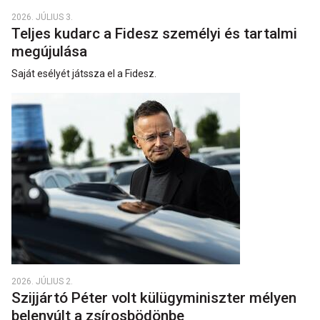
2026. JÚLIUS 3.
Teljes kudarc a Fidesz személyi és tartalmi
megújulása
Saját esélyét játssza el a Fidesz.
2026. JÚLIUS 2.
Szijjártó Péter volt külügyminiszter mélyen
belenyúlt a zsírosbödönbe