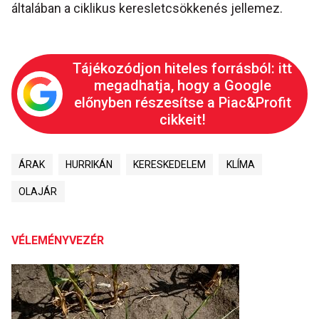
általában a ciklikus keresletcsökkenés jellemez.
Tájékozódjon hiteles forrásból: itt
megadhatja, hogy a Google
előnyben részesítse a Piac&Profit
cikkeit!
ÁRAK
HURRIKÁN
KERESKEDELEM
KLÍMA
OLAJÁR
VÉLEMÉNYVEZÉR