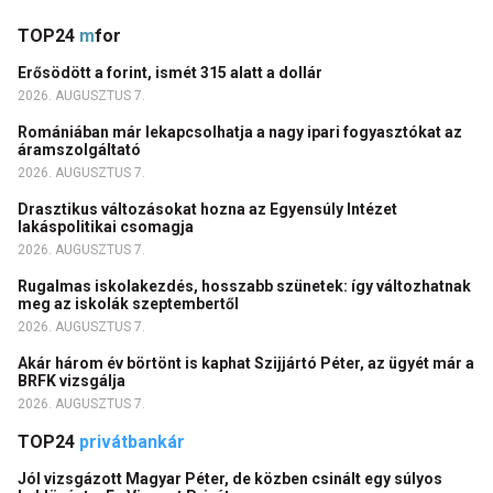
TOP24
m
for
Erősödött a forint, ismét 315 alatt a dollár
2026. AUGUSZTUS 7.
Romániában már lekapcsolhatja a nagy ipari fogyasztókat az
áramszolgáltató
2026. AUGUSZTUS 7.
Drasztikus változásokat hozna az Egyensúly Intézet
lakáspolitikai csomagja
2026. AUGUSZTUS 7.
Rugalmas iskolakezdés, hosszabb szünetek: így változhatnak
meg az iskolák szeptembertől
2026. AUGUSZTUS 7.
Akár három év börtönt is kaphat Szijjártó Péter, az ügyét már a
BRFK vizsgálja
2026. AUGUSZTUS 7.
TOP24
privátbankár
Jól vizsgázott Magyar Péter, de közben csinált egy súlyos