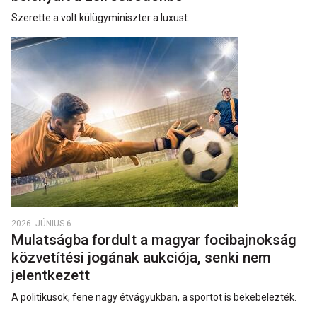
Szerette a volt külügyminiszter a luxust.
2026. JÚNIUS 6.
Mulatságba fordult a magyar focibajnokság
közvetítési jogának aukciója, senki nem
jelentkezett
A politikusok, fene nagy étvágyukban, a sportot is bekebelezték.