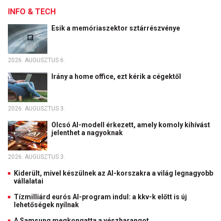
INFO & TECH
Esik a memóriaszektor sztárrészvénye
2026. AUGUSZTUS 6.
Irány a home office, ezt kérik a cégektől
2026. AUGUSZTUS 3.
Olcsó AI-modell érkezett, amely komoly kihívást
jelenthet a nagyoknak
2026. AUGUSZTUS 3.
Kiderült, mivel készülnek az AI-korszakra a világ legnagyobb
vállalatai
Tízmilliárd eurós AI-program indul: a kkv-k előtt is új
lehetőségek nyílnak
A Samsung megkongatta a vészharangot