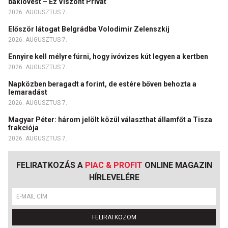
baklövést – Ez Viszont Privát
2026. AUGUSZTUS 7.
Először látogat Belgrádba Volodimir Zelenszkij
2026. AUGUSZTUS 7.
Ennyire kell mélyre fúrni, hogy ivóvizes kút legyen a kertben
2026. AUGUSZTUS 7.
Napközben beragadt a forint, de estére bőven behozta a
lemaradást
2026. AUGUSZTUS 7.
Magyar Péter: három jelölt közül választhat államfőt a Tisza
frakciója
2026. AUGUSZTUS 7.
FELIRATKOZÁS A
PIAC & PROFIT
ONLINE MAGAZIN
HÍRLEVELÉRE
FELIRATKOZOM