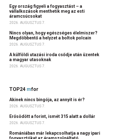
Egy ország figyeli a fogyasztást – a
vállalkozások menthetik meg az esti
áramcsúcsokat
2026. AUGUSZTUS 7.
Nincs olyan, hogy egészséges élelmiszer?
Megdöbbentő a helyzet a boltok polcain
2026. AUGUSZTUS 7.
A külföldi utazási iroda csődje után üzentek
a magyar utasoknak
2026. AUGUSZTUS 7.
TOP24
m
for
Akinek nincs bingója, az annyit is ér?
2026. AUGUSZTUS 7.
Erősödött a forint, ismét 315 alatt a dollár
2026. AUGUSZTUS 7.
Romániában már lekapcsolhatja a nagy ipari
fogyasztókat az áramszolgáltató