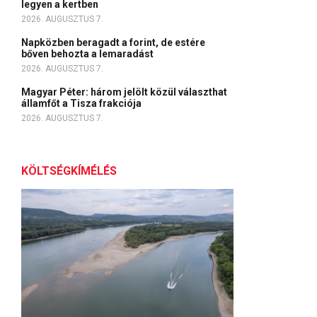
legyen a kertben
2026. AUGUSZTUS 7.
Napközben beragadt a forint, de estére
bőven behozta a lemaradást
2026. AUGUSZTUS 7.
Magyar Péter: három jelölt közül választhat
államfőt a Tisza frakciója
2026. AUGUSZTUS 7.
KÖLTSÉGKÍMÉLÉS