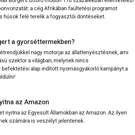
ax Burgers úttörő módon 110 százalékban ellentételezi
onvonzatát: a cég Afrikában faültetési programot
 húsok felé terelik a fogyasztói döntéseket.
gert a gyorséttermekben?
étrendjükkel nagy motorjai az állattenyésztésnek, ami
ú szektor a világban, melynek nincs
 befektetési alap indított nyomásgyakorló kampányt a
ldülni!
 nyitna az Amazon
tet nyitna az Egyesült Államokban az Amazon. Az ilyen
mek számára is veszélyt jelentenek.