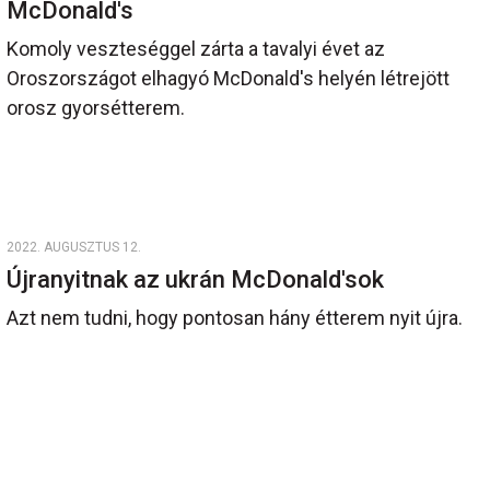
McDonald's
Komoly veszteséggel zárta a tavalyi évet az
Oroszországot elhagyó McDonald's helyén létrejött
orosz gyorsétterem.
2022. AUGUSZTUS 12.
Újranyitnak az ukrán McDonald'sok
Azt nem tudni, hogy pontosan hány étterem nyit újra.