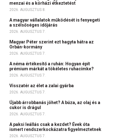
menzai és a kórházi étkeztetést
2026. AUGUSZTUS 8.
A magyar vállalatok működését is fenyegeti
a szélsőséges időjárás
2026. AUGUSZTUS 7.
Magyar Péter szerint ezt hagyta hátra az
Orbán-kormány
2026. AUGUSZTUS 7.
A néma értékesítő a ruhán: Hogyan épít
prémium márkát a tökéletes ruhacímke?
2026. AUGUSZTUS 7.
Visszatér az élet a zalai gyárba
2026. AUGUSZTUS 7.
Újabb árrobbanás jöhet? A búza, az olaj és a
cukor is drágul
2026. AUGUSZTUS 7.
A paksi leállás csak a kezdet? Évek óta
ismert rendszerkockázatra figyelmeztetnek
2026. AUGUSZTUS 7.