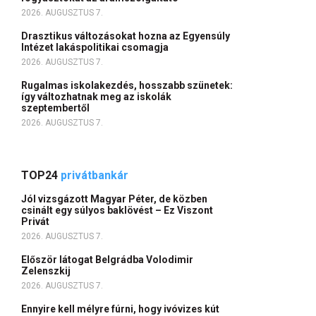
2026. AUGUSZTUS 7.
Drasztikus változásokat hozna az Egyensúly
Intézet lakáspolitikai csomagja
2026. AUGUSZTUS 7.
Rugalmas iskolakezdés, hosszabb szünetek:
így változhatnak meg az iskolák
szeptembertől
2026. AUGUSZTUS 7.
TOP24
privátbankár
Jól vizsgázott Magyar Péter, de közben
csinált egy súlyos baklövést – Ez Viszont
Privát
2026. AUGUSZTUS 7.
Először látogat Belgrádba Volodimir
Zelenszkij
2026. AUGUSZTUS 7.
Ennyire kell mélyre fúrni, hogy ivóvizes kút