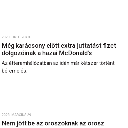
2023. OKTÓBER 31.
Még karácsony előtt extra juttatást fizet
dolgozóinak a hazai McDonald's
Az étteremhálózatban az idén már kétszer történt
béremelés.
2023. MÁRCIUS 29.
Nem jött be az oroszoknak az orosz