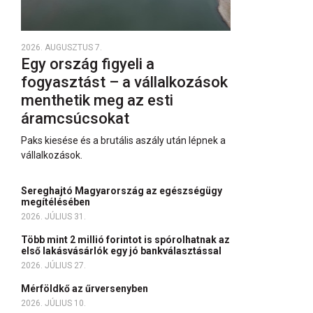
2026. AUGUSZTUS 7.
Egy ország figyeli a
fogyasztást – a vállalkozások
menthetik meg az esti
áramcsúcsokat
Paks kiesése és a brutális aszály után lépnek a
vállalkozások.
Sereghajtó Magyarország az egészségügy
megítélésében
2026. JÚLIUS 31.
Több mint 2 millió forintot is spórolhatnak az
első lakásvásárlók egy jó bankválasztással
2026. JÚLIUS 27.
Mérföldkő az űrversenyben
2026. JÚLIUS 10.