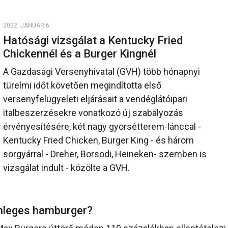
2022. JANUÁR 6.
Hatósági vizsgálat a Kentucky Fried
Chickennél és a Burger Kingnél
A Gazdasági Versenyhivatal (GVH) több hónapnyi
türelmi időt követően megindította első
versenyfelügyeleti eljárásait a vendéglátóipari
italbeszerzésekre vonatkozó új szabályozás
érvényesítésére, két nagy gyorsétterem-lánccal -
Kentucky Fried Chicken, Burger King - és három
sörgyárral - Dreher, Borsodi, Heineken- szemben is
vizsgálat indult - közölte a GVH.
mleges hamburger?