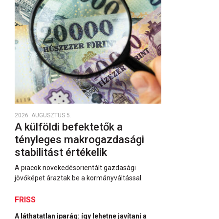
2026. AUGUSZTUS 5.
A külföldi befektetők a
tényleges makrogazdasági
stabilitást értékelik
A piacok növekedésorientált gazdasági
jövőképet áraztak be a kormányváltással.
FRISS
A láthatatlan iparág: így lehetne javítani a