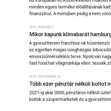
Az Európában és Közel-Keleten működő M
minden egyes terméke előállításának karb
finanszíroz. A menüben pedig a nem vörös
2019. FEBRUÁR 7.
Mikor kapunk klímabarát hambur
A gyorsétterem franchise-ok húsintenzív 
az egyetlen magas üvegházgáz-kibocsátás
emissziómérséklési terve. Nyolcvan nagy
fast food hat világmárkája ellen: tessék zö
2018. SZEPTEMBER 30.
Több ezer pénztár nélküli boltot
2021-ig akár 3000, pénztáros nélküli üzle
boltok a szupermarketek és a gyorsétter