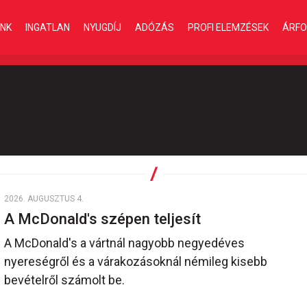
INK
INGATLAN
NYUGDÍJ
ADÓZÁS
PROFI ELEMZÉSEK
ÁRFO
2026. AUGUSZTUS 4.
A McDonald's szépen teljesít
A McDonald's a vártnál nagyobb negyedéves
nyereségről és a várakozásoknál némileg kisebb
bevételről számolt be.