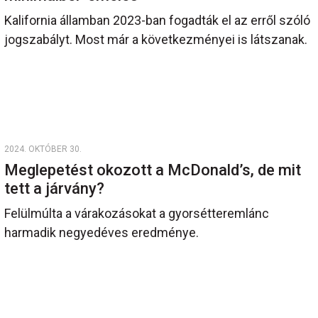
Kalifornia államban 2023-ban fogadták el az erről szóló
jogszabályt. Most már a következményei is látszanak.
2024. OKTÓBER 30.
Meglepetést okozott a McDonald’s, de mit
tett a járvány?
Felülmúlta a várakozásokat a gyorsétteremlánc
harmadik negyedéves eredménye.