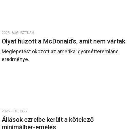
2025. AUGUSZTUS 6.
Olyat húzott a McDonald's, amit nem vártak
Meglepetést okozott az amerikai gyorsétteremlánc
eredménye.
2025. JÚLIUS 27.
Állások ezreibe került a kötelező
minimálbér-emelés