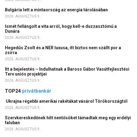
Bulgária lett a mintaország az energia tárolásában
2026. AUGUSZTUS 9.
Ismét fellángolt a vita arról, hogy kell-e duzzasztómű a
Dunára
2026. AUGUSZTUS 9.
Hegedűs Zsolt és a NER luxusa, itt biztos nem szállt por a
zsírra
2026. AUGUSZTUS 9.
Itt a bejelentés – Indulhatnak a Baross Gábor Vasútfejlesztési
Terv uniós projektjei
2026. AUGUSZTUS 9.
TOP24
privátbankár
Ukrajna régebbi amerikai rakétákat vásárol Törökországtól
2026. AUGUSZTUS 9.
Szervkereskedőnek hitt nentősöket támadtak meg egy erdélyi
faluban
2026. AUGUSZTUS 9.