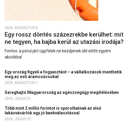
2026. AUGUSZTUS 8.
Egy rossz döntés százezrekbe kerülhet: mit
ne tegyen, ha bajba kerül az utazási irodája?
Fontos: a pórul járt ügyfelek ne kezdjenek idő előtti egyéni
akciókba!
Egy ország figyeli a fogyasztást – a vállalkozások menthetik
meg az esti áramcsúcsokat
2026. AUGUSZTUS 7.
Sereghajtó Magyarország az egészségügy megítélésében
2026. JÚLIUS 31.
Több mint 2 millió forintot is spórolhatnak az első
lakásvásárlók egy jó bankválasztással
2026. JÚLIUS 27.