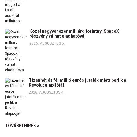
Közel negyvenezer milliárd forintnyi SpaceX-
részvény válhat eladhatóvá
2026. AUGUSZTUS 5.
Tizenhét és fél millió eurós jutalék miatt perlik a
Revolut alapítóját
2026. AUGUSZTUS 4.
TOVÁBBI HÍREK >