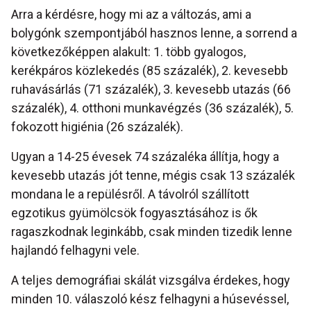
Arra a kérdésre, hogy mi az a változás, ami a
bolygónk szempontjából hasznos lenne, a sorrend a
következőképpen alakult: 1. több gyalogos,
kerékpáros közlekedés (85 százalék), 2. kevesebb
ruhavásárlás (71 százalék), 3. kevesebb utazás (66
százalék), 4. otthoni munkavégzés (36 százalék), 5.
fokozott higiénia (26 százalék).
Ugyan a 14-25 évesek 74 százaléka állítja, hogy a
kevesebb utazás jót tenne, mégis csak 13 százalék
mondana le a repülésről. A távolról szállított
egzotikus gyümölcsök fogyasztásához is ők
ragaszkodnak leginkább, csak minden tizedik lenne
hajlandó felhagyni vele.
A teljes demográfiai skálát vizsgálva érdekes, hogy
minden 10. válaszoló kész felhagyni a húsevéssel,