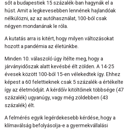
sőt a budapestiek 15 százalék-ban hagynák el a
húst. Amit a legkevesebben lennének hajlandóak
nélkülözni, az az autóhasználat, 100-ból csak
négyen mondanának le róla.
A kutatás arra is kitért, hogy milyen változásokat
hozott a pandémia az életünkbe.
Minden 10. válaszoló úgy ítélte meg, hogy a
járványidőszak alatt kevésbé élt zölden. A 14-25
évesek között 100-ból 15-en vélekedtek így. Ehhez
képest a 60 felettieknek csak 5 százalék-a értékelte
így az életmódját. A kérdőív kitöltőinek többsége (47
százalék) ugyanúgy, vagy még zöldebben (43
százalék) élt.
A felmérés egyik legérdekesebb kérdése, hogy a
klímaválság befolyásolja-e a gyermekvállalási