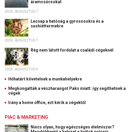
áramcsúcsokat
2026. AUGUSZTUS 7.
Lecsap a hatóság a gyrososokra és a
sushiéttermekre
2026. AUGUSZTUS 7.
Rég nem látott fordulat a családi cégeknél
2026. AUGUSZTUS 5.
Hőhatárt követelnek a munkahelyekre
Megkongatták a vészharangot Paks miatt: így segíthetnek a
cégek
Irány a home office, ezt kérik a cégektől
PIAC & MARKETING
Nincs olyan, hogy egészséges élelmiszer?
Megdöbbentő a helyzet a boltok polcain