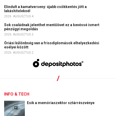
Elindult a kamatverseny: újabb csökkentés jött a
lakáshiteleknél
2026. AUGUSZTUS 4.
Sok családnak jelenthet mentőövet ez a kevéssé ismert
pénzügyi megoldás
2026. AUGUSZTUS 3.
Óriási különbség van a frissdiplomások elhelyezkedési
esélyei között
2026. AUGUSZTUS 2.
INFO & TECH
Esik a memóriaszektor sztárrészvénye