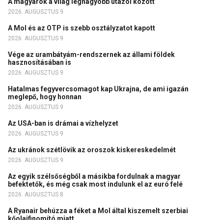
A magyarok a világ legnagyobb utazói között
2026. AUGUSZTUS 9.
A Mol és az OTP is szebb osztályzatot kapott
2026. AUGUSZTUS 9.
Vége az urambátyám-rendszernek az állami földek
hasznosításában is
2026. AUGUSZTUS 9.
Hatalmas fegyvercsomagot kap Ukrajna, de ami igazán
meglepő, hogy honnan
2026. AUGUSZTUS 9.
Az USA-ban is drámai a vízhelyzet
2026. AUGUSZTUS 9.
Az ukránok szétlövik az oroszok kiskereskedelmét
2026. AUGUSZTUS 9.
Az egyik szélsőségből a másikba fordulnak a magyar
befektetők, és még csak most indulunk el az euró felé
2026. AUGUSZTUS 8.
A Ryanair behúzza a féket a Mol által kiszemelt szerbiai
kőolajfinomító miatt