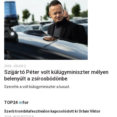
2026. JÚLIUS 2.
Szijjártó Péter volt külügyminiszter mélyen
belenyúlt a zsírosbödönbe
Szerette a volt külügyminiszter a luxust.
TOP24
m
for
Szerb trombitafesztiválon kapcsolódott ki Orbán Viktor
2026. AUGUSZTUS 9.