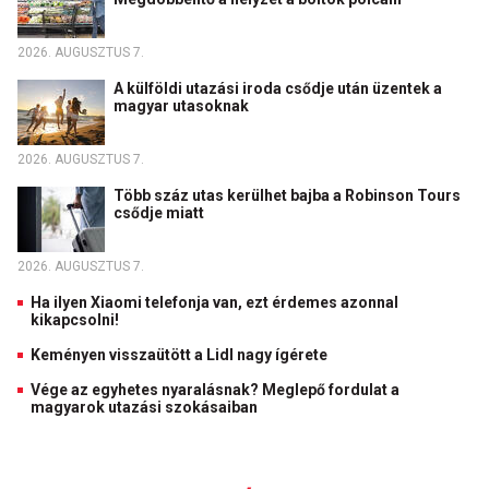
2026. AUGUSZTUS 7.
A külföldi utazási iroda csődje után üzentek a
magyar utasoknak
2026. AUGUSZTUS 7.
Több száz utas kerülhet bajba a Robinson Tours
csődje miatt
2026. AUGUSZTUS 7.
Ha ilyen Xiaomi telefonja van, ezt érdemes azonnal
kikapcsolni!
Keményen visszaütött a Lidl nagy ígérete
Vége az egyhetes nyaralásnak? Meglepő fordulat a
magyarok utazási szokásaiban