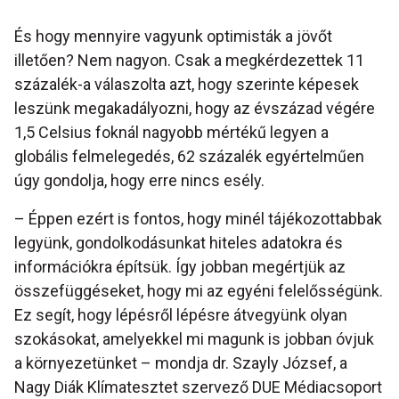
És hogy mennyire vagyunk optimisták a jövőt
illetően? Nem nagyon. Csak a megkérdezettek 11
százalék-a válaszolta azt, hogy szerinte képesek
leszünk megakadályozni, hogy az évszázad végére
1,5 Celsius foknál nagyobb mértékű legyen a
globális felmelegedés, 62 százalék egyértelműen
úgy gondolja, hogy erre nincs esély.
– Éppen ezért is fontos, hogy minél tájékozottabbak
legyünk, gondolkodásunkat hiteles adatokra és
információkra építsük. Így jobban megértjük az
összefüggéseket, hogy mi az egyéni felelősségünk.
Ez segít, hogy lépésről lépésre átvegyünk olyan
szokásokat, amelyekkel mi magunk is jobban óvjuk
a környezetünket – mondja dr. Szayly József, a
Nagy Diák Klímatesztet szervező DUE Médiacsoport