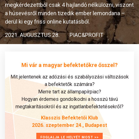
megkérdezettből csak 4 hajlandó nélkülözni, viszont
a húsevésről minden tizedik ember lemondana –
derül ki egy friss online kutatásból.
2021. AUGUSZTUS 28.
PIAC&PROFIT
Mi vár a magyar befektetőkre ősszel?
Mit jelentenek az adózási és szabályozási változások
a befektetők számára?
Merre tart az állampapírpiac?
Hogyan érdemes gondolkodni a hosszú távú
megtakarításokról és az ingatlanbefektetésekről?
Klasszis Befektetői Klub
2026. szeptember 24., Budapest
FOGLALJA LE HELYÉT MOST >>