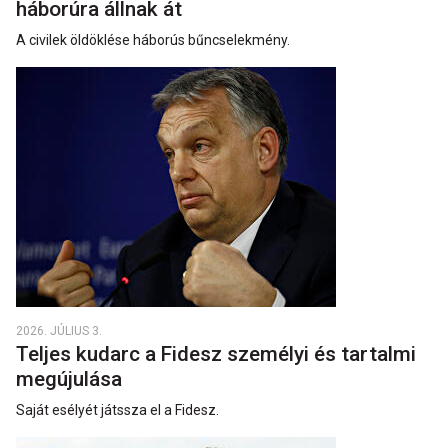
háborúra állnak át
A civilek öldöklése háborús bűncselekmény.
2026. JÚLIUS 3.
Teljes kudarc a Fidesz személyi és tartalmi
megújulása
Saját esélyét játssza el a Fidesz.