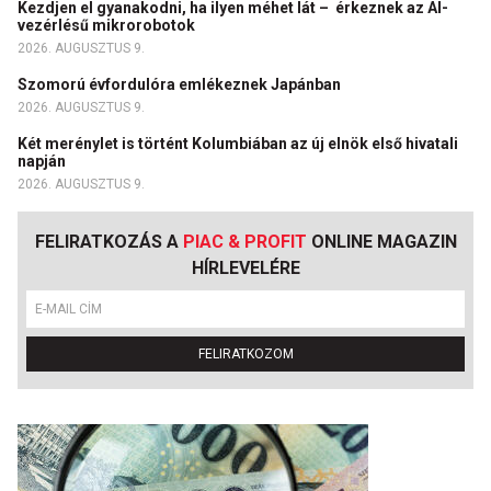
Kezdjen el gyanakodni, ha ilyen méhet lát – érkeznek az AI-
vezérlésű mikrorobotok
2026. AUGUSZTUS 9.
Szomorú évfordulóra emlékeznek Japánban
2026. AUGUSZTUS 9.
Két merénylet is történt Kolumbiában az új elnök első hivatali
napján
2026. AUGUSZTUS 9.
FELIRATKOZÁS A
PIAC & PROFIT
ONLINE MAGAZIN
HÍRLEVELÉRE
FELIRATKOZOM