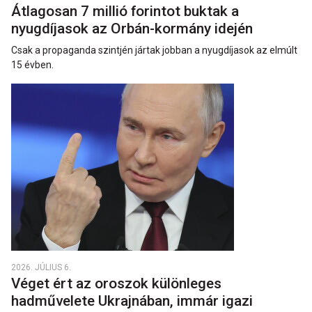
Átlagosan 7 millió forintot buktak a
nyugdíjasok az Orbán-kormány idején
Csak a propaganda szintjén jártak jobban a nyugdíjasok az elmúlt
15 évben.
2026. JÚLIUS 6.
Véget ért az oroszok különleges
hadművelete Ukrajnában, immár igazi