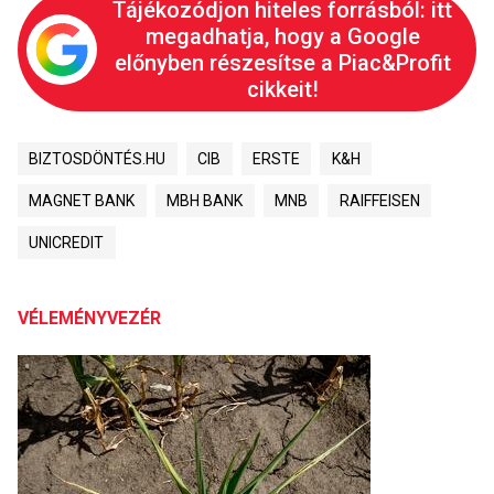
Tájékozódjon hiteles forrásból: itt
megadhatja, hogy a Google
előnyben részesítse a Piac&Profit
cikkeit!
BIZTOSDÖNTÉS.HU
CIB
ERSTE
K&H
MAGNET BANK
MBH BANK
MNB
RAIFFEISEN
UNICREDIT
VÉLEMÉNYVEZÉR