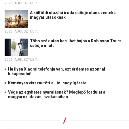
2026. AUGUSZTUS 7.
A külföldi utazási iroda csődje után üzentek a
magyar utasoknak
2026. AUGUSZTUS 7.
Több száz utas kerülhet bajba a Robinson Tours
csődje miatt
2026. AUGUSZTUS 7.
Ha ilyen Xiaomi telefonja van, ezt érdemes azonnal
kikapcsolni!
Keményen visszaütött a Lidl nagy ígérete
Vége az egyhetes nyaralásnak? Meglepő fordulat a
magyarok utazási szokásaiban