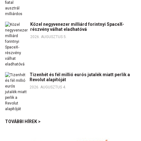
Közel negyvenezer milliárd forintnyi SpaceX-
részvény válhat eladhatóvá
2026. AUGUSZTUS 5.
Tizenhét és fél millió eurós jutalék miatt perlik a
Revolut alapítóját
2026. AUGUSZTUS 4.
TOVÁBBI HÍREK >