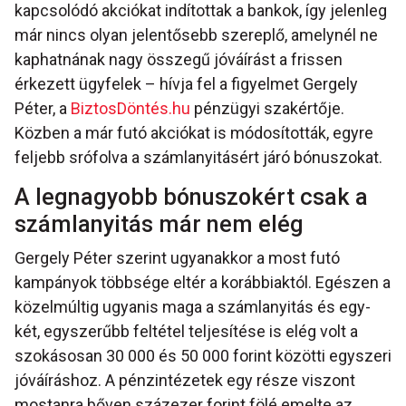
kapcsolódó akciókat indítottak a bankok, így jelenleg
már nincs olyan jelentősebb szereplő, amelynél ne
kaphatnának nagy összegű jóváírást a frissen
érkezett ügyfelek – hívja fel a figyelmet Gergely
Péter, a
BiztosDöntés.hu
pénzügyi szakértője.
Közben a már futó akciókat is módosították, egyre
feljebb srófolva a számlanyitásért járó bónuszokat.
A legnagyobb bónuszokért csak a
számlanyitás már nem elég
Gergely Péter szerint ugyanakkor a most futó
kampányok többsége eltér a korábbiaktól. Egészen a
közelmúltig ugyanis maga a számlanyitás és egy-
két, egyszerűbb feltétel teljesítése is elég volt a
szokásosan 30 000 és 50 000 forint közötti egyszeri
jóváíráshoz. A pénzintézetek egy része viszont
mostanra bőven százezer forint fölé emelte az