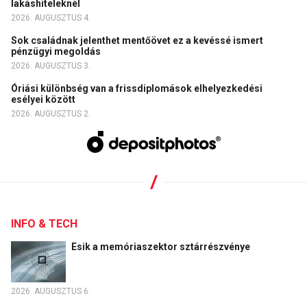
lakáshiteleknél
2026. AUGUSZTUS 4.
Sok családnak jelenthet mentőövet ez a kevéssé ismert
pénzügyi megoldás
2026. AUGUSZTUS 3.
Óriási különbség van a frissdiplomások elhelyezkedési
esélyei között
2026. AUGUSZTUS 2.
INFO & TECH
Esik a memóriaszektor sztárrészvénye
2026. AUGUSZTUS 6.