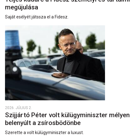
megújulása
Saját esélyét játssza el a Fidesz.
2026. JÚLIUS 2.
Szijjártó Péter volt külügyminiszter mélyen
belenyúlt a zsírosbödönbe
Szerette a volt külügyminiszter a luxust.