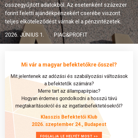
összegyűjtött adatokból. Az esetenként százezer
forint feletti ajándékpénzekért cserébe viszont
teljes elköteleződést várnak el a pénzintézetek.
2026. JÚNIUS 1.
PIAC&PROFIT
Mi vár a magyar befektetőkre ősszel?
Mit jelentenek az adózási és szabályozási változások
a befektetők számára?
Merre tart az állampapírpiac?
Hogyan érdemes gondolkodni a hosszú távú
megtakarításokról és az ingatlanbefektetésekről?
Klasszis Befektetői Klub
2026. szeptember 24., Budapest
FOGLALJA LE HELYÉT MOST >>