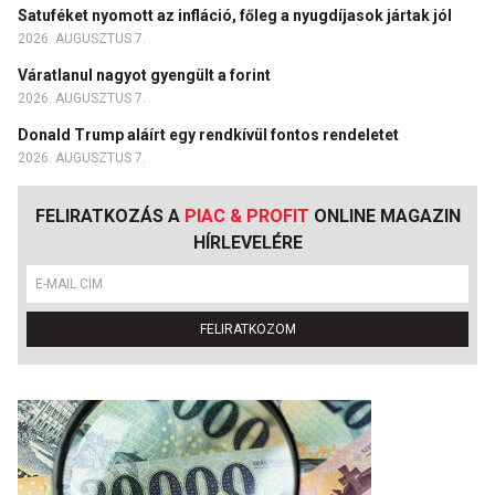
Satuféket nyomott az infláció, főleg a nyugdíjasok jártak jól
2026. AUGUSZTUS 7.
Váratlanul nagyot gyengült a forint
2026. AUGUSZTUS 7.
Donald Trump aláírt egy rendkívül fontos rendeletet
2026. AUGUSZTUS 7.
FELIRATKOZÁS A
PIAC & PROFIT
ONLINE MAGAZIN
HÍRLEVELÉRE
FELIRATKOZOM