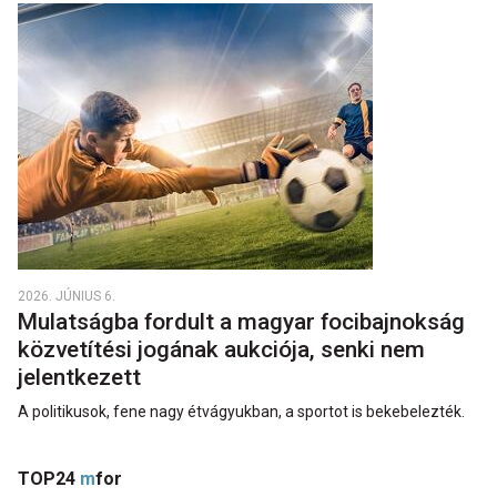
2026. JÚNIUS 6.
Mulatságba fordult a magyar focibajnokság
közvetítési jogának aukciója, senki nem
jelentkezett
A politikusok, fene nagy étvágyukban, a sportot is bekebelezték.
TOP24
m
for