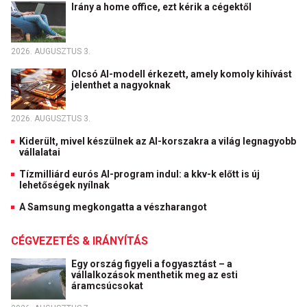
Irány a home office, ezt kérik a cégektől
2026. AUGUSZTUS 3.
Olcsó AI-modell érkezett, amely komoly kihívást
jelenthet a nagyoknak
2026. AUGUSZTUS 3.
Kiderült, mivel készülnek az AI-korszakra a világ legnagyobb
vállalatai
Tízmilliárd eurós AI-program indul: a kkv-k előtt is új
lehetőségek nyílnak
A Samsung megkongatta a vészharangot
CÉGVEZETÉS & IRÁNYÍTÁS
Egy ország figyeli a fogyasztást – a
vállalkozások menthetik meg az esti
áramcsúcsokat