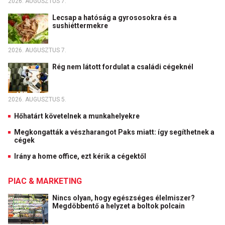
2026. AUGUSZTUS 7.
Lecsap a hatóság a gyrososokra és a
sushiéttermekre
2026. AUGUSZTUS 7.
Rég nem látott fordulat a családi cégeknél
2026. AUGUSZTUS 5.
Hőhatárt követelnek a munkahelyekre
Megkongatták a vészharangot Paks miatt: így segíthetnek a
cégek
Irány a home office, ezt kérik a cégektől
PIAC & MARKETING
Nincs olyan, hogy egészséges élelmiszer?
Megdöbbentő a helyzet a boltok polcain