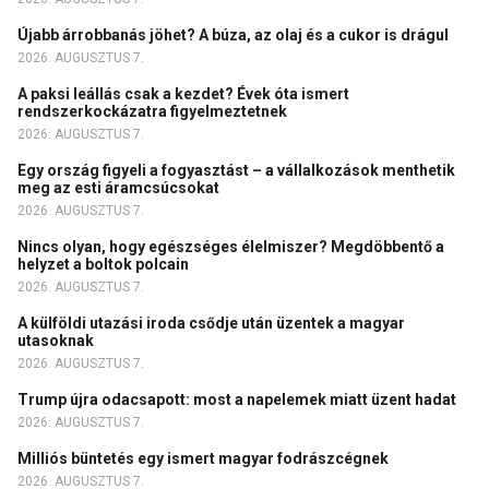
Újabb árrobbanás jöhet? A búza, az olaj és a cukor is drágul
2026. AUGUSZTUS 7.
A paksi leállás csak a kezdet? Évek óta ismert
rendszerkockázatra figyelmeztetnek
2026. AUGUSZTUS 7.
Egy ország figyeli a fogyasztást – a vállalkozások menthetik
meg az esti áramcsúcsokat
2026. AUGUSZTUS 7.
Nincs olyan, hogy egészséges élelmiszer? Megdöbbentő a
helyzet a boltok polcain
2026. AUGUSZTUS 7.
A külföldi utazási iroda csődje után üzentek a magyar
utasoknak
2026. AUGUSZTUS 7.
Trump újra odacsapott: most a napelemek miatt üzent hadat
2026. AUGUSZTUS 7.
Milliós büntetés egy ismert magyar fodrászcégnek
2026. AUGUSZTUS 7.