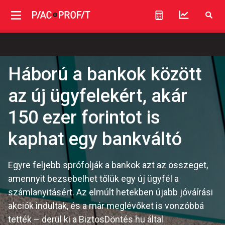
Háború a bankok között
az új ügyfelekért, akár
150 ezer forintot is
kaphat egy bankváltó
Egyre feljebb sprófolják a bankok azt az összeget,
amennyit bezsebelhet tőlük egy új ügyfél a
számlanyitásért. Az elmúlt hetekben újabb jóváírási
akciók indultak, és a már meglévőket is vonzóbbá
tették – derül ki a BiztosDöntés.hu által