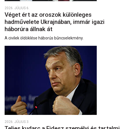
2026. JÚLIUS 6.
Véget ért az oroszok különleges
hadművelete Ukrajnában, immár igazi
háborúra állnak át
A civilek öldöklése háborús bűncselekmény.
2026. JÚLIUS 3.
Teljes kudarc a Fidesz személyi és tartalmi