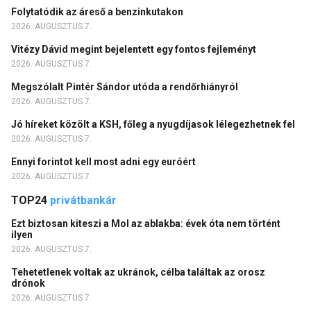
Folytatódik az áreső a benzinkutakon
2026. AUGUSZTUS 7.
Vitézy Dávid megint bejelentett egy fontos fejleményt
2026. AUGUSZTUS 7.
Megszólalt Pintér Sándor utóda a rendőrhiányról
2026. AUGUSZTUS 7.
Jó híreket közölt a KSH, főleg a nyugdíjasok lélegezhetnek fel
2026. AUGUSZTUS 7.
Ennyi forintot kell most adni egy euróért
2026. AUGUSZTUS 7.
TOP24
privátbankár
Ezt biztosan kiteszi a Mol az ablakba: évek óta nem történt
ilyen
2026. AUGUSZTUS 7.
Tehetetlenek voltak az ukránok, célba találtak az orosz
drónok
2026. AUGUSZTUS 7.