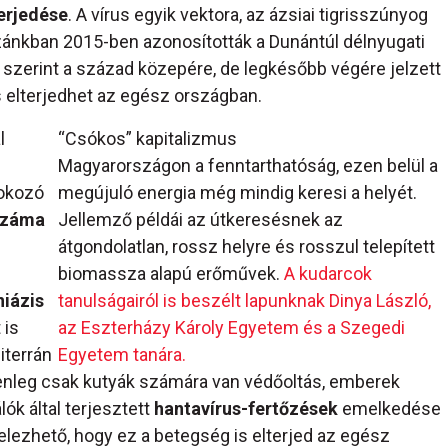
erjedése
. A vírus egyik vektora, az ázsiai tigrisszúnyog
zánkban 2015-ben azonosították a Dunántúl délnyugati
ei szerint a század közepére, de legkésőbb végére jelzett
 elterjedhet az egész országban.
l
“Csókos” kapitalizmus
Magyarországon a fenntarthatóság, ezen belül a
 okozó
megújuló energia még mindig keresi a helyét.
 száma
Jellemző példái az útkeresésnek az
átgondolatlan, rossz helyre és rosszul telepített
biomassza alapú erőművek.
A kudarcok
niázis
tanulságairól is beszélt lapunknak Dinya László,
 is
az Eszterházy Károly Egyetem és a Szegedi
iterrán
Egyetem tanára.
lenleg csak kutyák számára van védőoltás, emberek
ók által terjesztett
hantavírus-fertőzések
emelkedése
elezhető, hogy ez a betegség is elterjed az egész