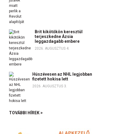
Brit kikötőkön keresztül
terjeszkedne Ázsia
leggazdagabb embere
2026. AUGUSZTUS 4.
Húszévesen az NHL legjobban
fizetett hokisa lett
2026. AUGUSZTUS 3.
TOVÁBBI HÍREK >