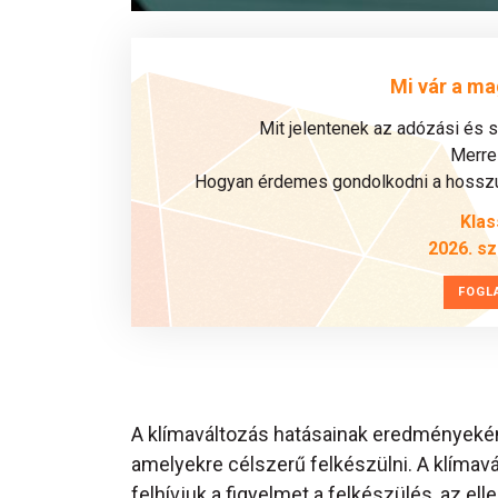
Mi vár a ma
Mit jelentenek az adózási és 
Merre 
Hogyan érdemes gondolkodni a hosszú 
Klas
2026. s
FOGL
A klímaváltozás hatásainak eredményekén
amelyekre célszerű felkészülni. A klíma
felhívjuk a figyelmet a felkészülés, az e