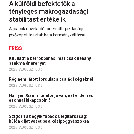
A külföldi befektetők a
tényleges makrogazdasági
stabilitást értékelik
A piacok növekedésorientált gazdasági
jövőképet áraztak be a kormányváltással.
FRISS
Kifulladt a bérrobbanás, már csak néhány
szakma ér aranyat
2026. AUGUSZTUS 6.
Rég nem látott fordulat a családi cégeknél
2026. AUGUSZTUS 5.
Ha ilyen Xiaomi telefonja van, ezt érdemes
azonnal kikapcsolni!
2026. AUGUSZTUS 5.
Szigorít az egyik fapados légitársaság:
külön díjat vezet be a kézipoggyászokra
2026. AUGUSZTUS 5.