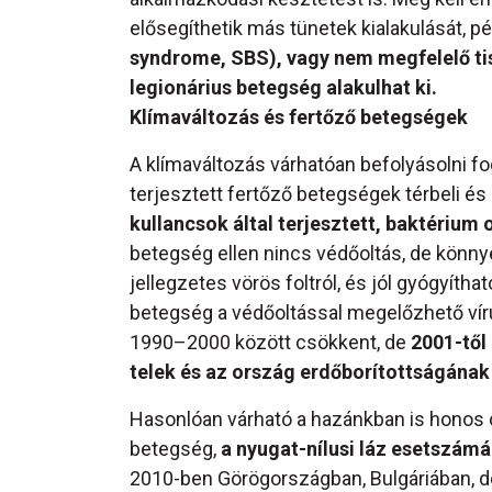
elősegíthetik más tünetek kialakulását, pé
syndrome, SBS), vagy nem megfelelő tis
legionárius betegség alakulhat ki.
Klímaváltozás és fertőző betegségek
A klímaváltozás várhatóan befolyásolni fogj
terjesztett fertőző betegségek térbeli és
kullancsok által terjesztett, baktérium
betegség ellen nincs védőoltás, de könnye
jellegzetes vörös foltról, és jól gyógyítha
betegség a védőoltással megelőzhető vír
1990–2000 között csökkent, de
2001-től
telek és az ország erdőborítottságának 
Hasonlóan várható a hazánkban is honos c
betegség,
a nyugat-nílusi láz esetszá
2010-ben Görögországban, Bulgáriában, d