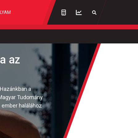
LYAM
a az
. Hazánkban a
a Magyar Tudomány
0 ember halálához