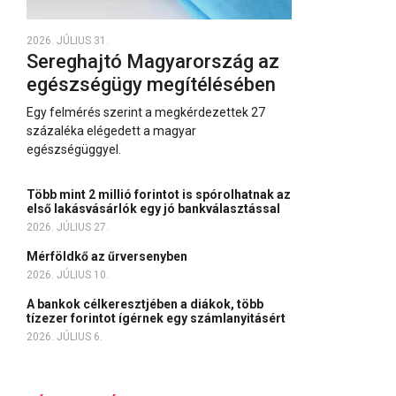
2026. JÚLIUS 31.
Sereghajtó Magyarország az
egészségügy megítélésében
Egy felmérés szerint a megkérdezettek 27
százaléka elégedett a magyar
egészségüggyel.
Több mint 2 millió forintot is spórolhatnak az
első lakásvásárlók egy jó bankválasztással
2026. JÚLIUS 27.
Mérföldkő az űrversenyben
2026. JÚLIUS 10.
A bankok célkeresztjében a diákok, több
tízezer forintot ígérnek egy számlanyitásért
2026. JÚLIUS 6.