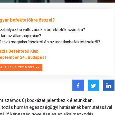
gyar befektetőkre ősszel?
szabályozási változások a befektetők számára?
tart az állampapírpiac?
távú megtakarításokról és az ingatlanbefektetésekről?
szis Befektetői Klub
zeptember 24., Budapest
ALJA LE HELYÉT MOST >>
t számos új kockázat jelentkezik életünkben,
változás humán egészségügyi hatásainak bemutatásával
llenálló képesség növelése és az alkalmazkodás