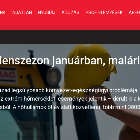
INK
INGATLAN
NYUGDÍJ
ADÓZÁS
PROFI ELEMZÉSEK
ÁRFO
lenszezon januárban, malári
század legsúlyosabb környezet-egészségügyi problémája
z extrém hőmérsékleti események jelentik – derült ki 
ól. A hőhullámok öt év alatt közvetlenül több mint 380