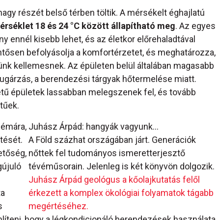
agy részét belső térben töltik. A mérsékelt éghajlatú
mérséklet 18 és 24 °C között állapítható meg
. Az egyes
 ennél kisebb lehet, és az életkor előrehaladtával
ntősen befolyásolja a komfortérzetet, és meghatározza,
ünk kellemesnek. Az épületen belül általában magasabb
sugárzás, a berendezési tárgyak hőtermelése miatt.
tű épületek lassabban melegszenek fel, és tovább
tűek.
lémára,
Juhász Árpád: hangyák vagyunk…
űtését.
A Föld százhat országában járt. Generációk
etőség,
nőttek fel tudományos ismeretterjesztő
újuló
tévéműsorain. Jelenleg is két könyvön dolgozik.
Juhász Árpád geológus a kőolajkutatás felől
ta
érkezett a komplex ökológiai folyamatok tágabb
s
megértéséhez.
mlíteni, hogy a légkondicionáló berendezések használata