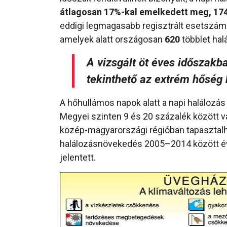
átlagosan 17%-kal emelkedett meg, 1740
eddigi legmagasabb regisztrált esetszám.
amelyek alatt országosan
620
többlet halá
A vizsgált öt éves időszak
tekinthető az extrém hőség
A hőhullámos napok alatt a napi halálozá
Megyei szinten 9 és 20 százalék között v
közép-magyarországi régióban tapasztalha
halálozásnövekedés 2005–2014 között év
jelentett.