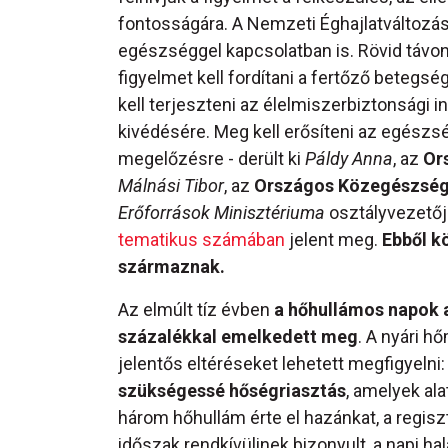
fontosságára. A Nemzeti Éghajlatváltozá
egészséggel kapcsolatban is. Rövid távon
figyelmet kell fordítani a fertőző betegsé
kell terjeszteni az élelmiszerbiztonsági 
kivédésére. Meg kell erősíteni az egészsé
megelőzésre - derült ki
Páldy Anna
, az
Or
Málnási Tibor
, az
Országos Közegészségü
Erőforrások Minisztériuma
osztályvezetőj
tematikus számában
jelent meg.
Ebből k
származnak.
Az elmúlt tíz évben
a hőhullámos napok a
százalékkal emelkedett meg
. A nyári 
jelentős eltéréseket lehetett megfigyelni
szükségessé hőségriasztás
, amelyek ala
három hőhullám érte el hazánkat, a regisz
időszak rendkívülinek bizonyult, a napi ha