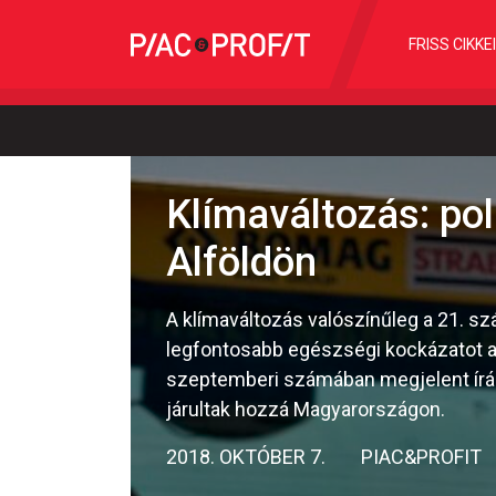
FRISS CIKKE
Klímaváltozás: pol
Alföldön
A klímaváltozás valószínűleg a 21. 
legfontosabb egészségi kockázatot a
szeptemberi számában megjelent írásb
járultak hozzá Magyarországon.
2018. OKTÓBER 7.
PIAC&PROFIT