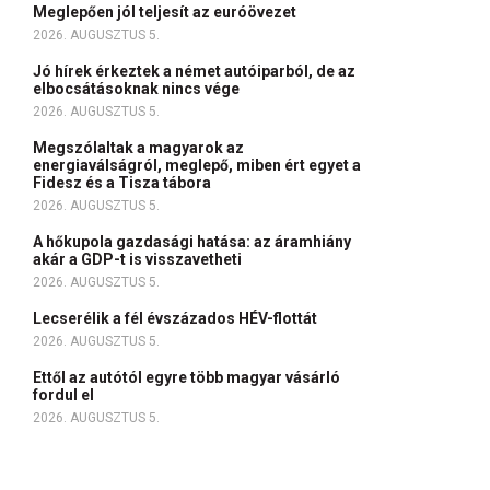
Meglepően jól teljesít az euróövezet
2026. AUGUSZTUS 5.
Jó hírek érkeztek a német autóiparból, de az
elbocsátásoknak nincs vége
2026. AUGUSZTUS 5.
Megszólaltak a magyarok az
energiaválságról, meglepő, miben ért egyet a
Fidesz és a Tisza tábora
2026. AUGUSZTUS 5.
A hőkupola gazdasági hatása: az áramhiány
akár a GDP-t is visszavetheti
2026. AUGUSZTUS 5.
Lecserélik a fél évszázados HÉV-flottát
2026. AUGUSZTUS 5.
Ettől az autótól egyre több magyar vásárló
fordul el
2026. AUGUSZTUS 5.