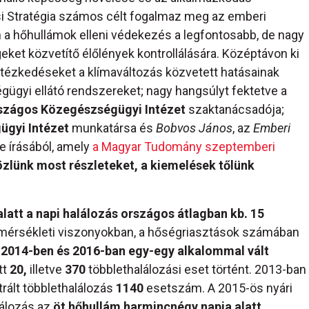
si Stratégia számos célt fogalmaz meg az emberi
 a hőhullámok elleni védekezés a legfontosabb, de nagy
geket közvetítő élőlények kontrollálására. Középtávon ki
intézkedéseket a klímaváltozás közvetett hatásainak
gügyi ellátó rendszereket; nagy hangsúlyt fektetve a
szágos Közegészségügyi Intézet
szaktanácsadója;
gyi Intézet
munkatársa és
Bobvos János
, az
Emberi
e írásából, amely
a Magyar Tudomány szeptemberi
özlünk most részleteket, a kiemelések tőlünk
latt a napi halálozás országos átlagban kb. 15
hőmérsékleti viszonyokban, a hőségriasztások számában
:
2014-ben és 2016-ban egy-egy alkalommal vált
tt
20,
illetve
370
többlethalálozási eset történt. 2013-ban
trált többlethalálozás
1140
esetszám. A 2015-ös nyári
lálozás az
öt hőhullám harmincnégy napja alatt