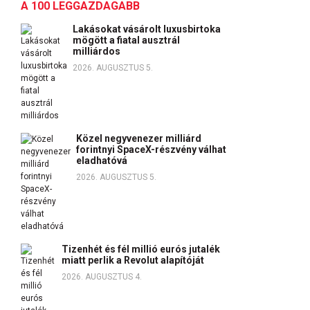
A 100 LEGGAZDAGABB
Lakásokat vásárolt luxusbirtoka
mögött a fiatal ausztrál
milliárdos
2026. AUGUSZTUS 5.
Közel negyvenezer milliárd
forintnyi SpaceX-részvény válhat
eladhatóvá
2026. AUGUSZTUS 5.
Tizenhét és fél millió eurós jutalék
miatt perlik a Revolut alapítóját
2026. AUGUSZTUS 4.