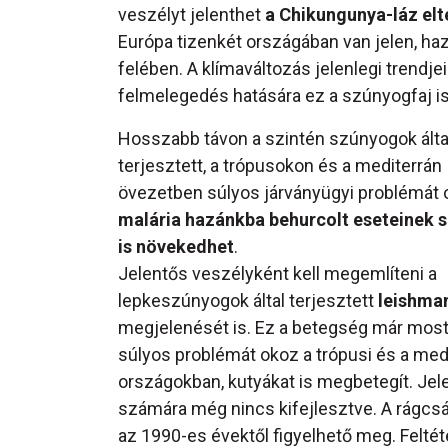
veszélyt jelenthet
a Chikungunya-láz elt
Európa tizenkét országában van jelen, ha
felében. A klímaváltozás jelenlegi trendj
felmelegedés hatására ez a szúnyogfaj is
Hosszabb távon a szintén szúnyogok álta
terjesztett, a trópusokon és a mediterrán
övezetben súlyos járványügyi problémát
malária hazánkba behurcolt eseteinek
is növekedhet
.
Jelentős veszélyként kell megemlíteni a
lepkeszúnyogok által terjesztett
leishma
megjelenését is. Ez a betegség már most
súlyos problémát okoz a trópusi és a med
országokban, kutyákat is megbetegít. Je
számára még nincs kifejlesztve. A rágcsál
az 1990-es évektől figyelhető meg. Feltét