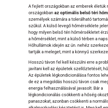
A fejlett országokban az emberek életük n
országokban
az optimális belső téri hő
személyek számára a tolerálható tartomány
szűkül. A külső levegő hőmérséklete jele
hogy milyen belső téri hőmérsékletet érz
a hőmérséklet, mint a külső térben a nap
Hőhullámok idején az ún. nehéz szerkeze
tartják a meleget, mint a könnyű szerkeze
Hosszú távon fel kell készülni erre a prob
javítani kell az épületek szellőztetését, h
Az épületek légkondicionálása fontos leh
de ez a megoldás hosszú távon csak meg
energia felhasználásával javasolt. Bár a
légkondicionálás csökkenti a hőség okoz
panaszokat, azonban csökkenti a normáli
alkalmazkodási késztetést is. Meg kell e