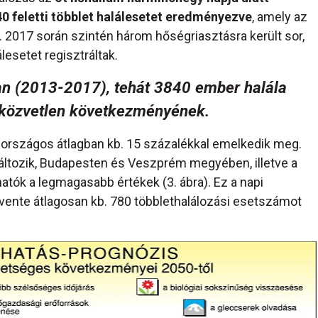
 feletti többlet halálesetet eredményezve
, amely az
 2017 során szintén három hőségriasztásra került sor,
lesetet regisztráltak.
ban (2013-2017), tehát 3840 ember halála
 közvetlen következményének.
s országos átlagban kb. 15 százalékkal emelkedik meg.
áltozik, Budapesten és Veszprém megyében, illetve a
tók a legmagasabb értékek (3. ábra). Ez a napi
ente átlagosan kb. 780 többlethalálozási esetszámot