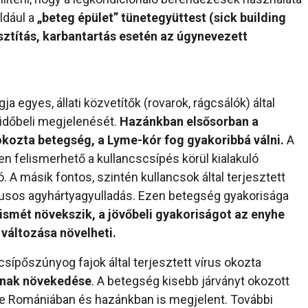
ldául a
„beteg épület” tünetegyüttest (sick building
ztítás, karbantartás esetén az úgynevezett
a egyes, állati közvetítők (rovarok, rágcsálók) által
 időbeli megjelenését.
Hazánkban elsősorban a
 okozta betegség, a Lyme-kór fog gyakoribbá válni.
A
n felismerhető a kullancscsípés körül kialakuló
tó. A másik fontos, szintén kullancsok által terjesztett
usos agyhártyagyulladás. Ezen betegség gyakorisága
 ismét növekszik, a jövőbeli gyakoriságot az enyhe
változása növelheti.
sípőszúnyog fajok által terjesztett vírus okozta
mának növekedése
. A betegség kisebb járványt okozott
e Romániában és hazánkban is megjelent. További