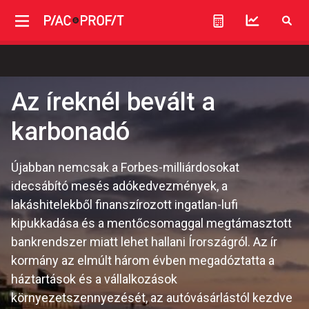
Az íreknél bevált a
karbonadó
Újabban nemcsak a Forbes-milliárdosokat
idecsábító mesés adókedvezmények, a
lakáshitelekből finanszírozott ingatlan-lufi
kipukkadása és a mentőcsomaggal megtámasztott
bankrendszer miatt lehet hallani Írországról. Az ír
kormány az elmúlt három évben megadóztatta a
háztartások és a vállalkozások
környezetszennyezését, az autóvásárlástól kezdve