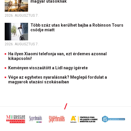
magyar utasoknak
2026. AUGUSZTUS 7.
Több száz utas kerülhet bajba a Robinson Tours
csődje miatt
2026. AUGUSZTUS 7.
Ha ilyen Xiaomi telefonja van, ezt érdemes azonnal
kikapcsolni!
Keményen visszaütött a Lidl nagy ígérete
Vége az egyhetes nyaralásnak? Meglepő fordulat a
magyarok utazási szokásaiban