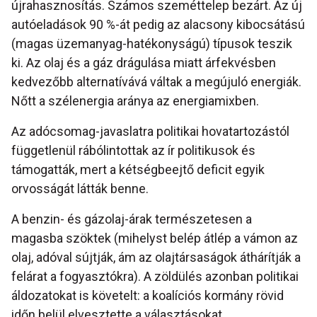
újrahasznosítás. Számos szeméttelep bezárt. Az új
autóeladások 90 %-át pedig az alacsony kibocsátású
(magas üzemanyag-hatékonyságú) típusok teszik
ki. Az olaj és a gáz drágulása miatt árfekvésben
kedvezőbb alternatívává váltak a megújuló energiák.
Nőtt a szélenergia aránya az energiamixben.
Az adócsomag-javaslatra politikai hovatartozástól
függetlenül rábólintottak az ír politikusok és
támogatták, mert a kétségbeejtő deficit egyik
orvosságát látták benne.
A benzin- és gázolaj-árak természetesen a
magasba szöktek (mihelyst belép átlép a vámon az
olaj, adóval sújtják, ám az olajtársaságok áthárítják a
felárat a fogyasztókra). A zöldülés azonban politikai
áldozatokat is követelt: a koalíciós kormány rövid
időn belül elvesztette a választásokat.