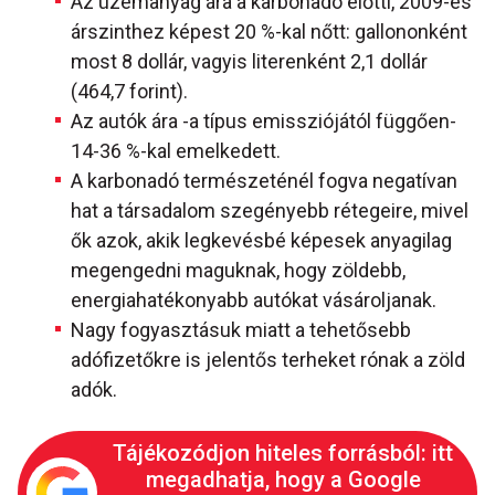
Az üzemanyag ára a karbonadó előtti, 2009-es
árszinthez képest 20 %-kal nőtt: gallononként
most 8 dollár, vagyis literenként 2,1 dollár
(464,7 forint).
Az autók ára -a típus emissziójától függően-
14-36 %-kal emelkedett.
A karbonadó természeténél fogva negatívan
hat a társadalom szegényebb rétegeire, mivel
ők azok, akik legkevésbé képesek anyagilag
megengedni maguknak, hogy zöldebb,
energiahatékonyabb autókat vásároljanak.
Nagy fogyasztásuk miatt a tehetősebb
adófizetőkre is jelentős terheket rónak a zöld
adók.
Tájékozódjon hiteles forrásból: itt
megadhatja, hogy a Google