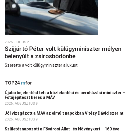
2026. JÚLIUS 2.
Szijjártó Péter volt külügyminiszter mélyen
belenyúlt a zsírosbödönbe
Szerette a volt külügyminiszter a luxust.
TOP24
m
for
Újabb bejelentést tett a közlekedési és beruházási miniszter –
Főtájépítészt keres a MÁV
2026. AUGUSZTUS 9.
Jól vizsgázott a MÁV az elmúlt napokban Vitézy Dávid szerint
2026. AUGUSZTUS 9.
Születésnapozott a Fővárosi Állat- és Növénykert – 160 éve