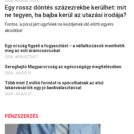
2026. AUGUSZTUS 8.
Egy rossz döntés százezrekbe kerülhet: mit
ne tegyen, ha bajba kerül az utazási irodája?
Fontos: a pórul járt ügyfelek ne kezdjenek idő előtti egyéni
akciókba!
Egy ország figyeli a fogyasztást – a vállalkozások menthetik
meg az esti áramcsúcsokat
2026. AUGUSZTUS 7.
Sereghajtó Magyarország az egészségügy megítélésében
2026. JÚLIUS 31.
Több mint 2 millió forintot is spórolhatnak az első
lakásvásárlók egy jó bankválasztással
2026. JÚLIUS 27.
PÉNZSZERZÉS