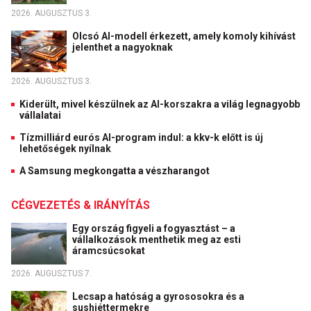
2026. AUGUSZTUS 3.
Olcsó AI-modell érkezett, amely komoly kihívást
jelenthet a nagyoknak
2026. AUGUSZTUS 3.
Kiderült, mivel készülnek az AI-korszakra a világ legnagyobb
vállalatai
Tízmilliárd eurós AI-program indul: a kkv-k előtt is új
lehetőségek nyílnak
A Samsung megkongatta a vészharangot
CÉGVEZETÉS & IRÁNYÍTÁS
Egy ország figyeli a fogyasztást – a
vállalkozások menthetik meg az esti
áramcsúcsokat
2026. AUGUSZTUS 7.
Lecsap a hatóság a gyrososokra és a
sushiéttermekre