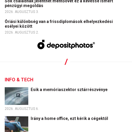
Sok családnak jelenthet mentőövet ez a kevéssé ismert
pénzügyi megoldás
2026. AUGUSZTUS 3.
Óriási különbség van a frissdiplomások elhelyezkedési
esélyei között
2026. AUGUSZTUS 2.
INFO & TECH
Esik a memóriaszektor sztárrészvénye
2026. AUGUSZTUS 6.
Irány a home office, ezt kérik a cégektől