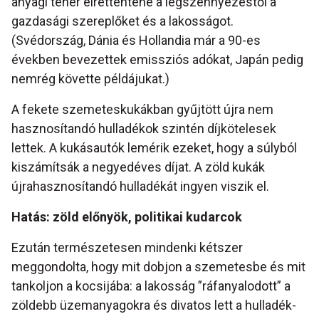
anyagi teher elrettentené a légszennyezéstől a
gazdasági szereplőket és a lakosságot.
(Svédország, Dánia és Hollandia már a 90-es
években bevezettek emissziós adókat, Japán pedig
nemrég követte példájukat.)
A fekete szemeteskukákban gyűjtött újra nem
hasznosítandó hulladékok szintén díjkötelesek
lettek. A kukásautók lemérik ezeket, hogy a súlyból
kiszámítsák a negyedéves díjat. A zöld kukák
újrahasznosítandó hulladékát ingyen viszik el.
Hatás: zöld előnyök, politikai kudarcok
Ezután természetesen mindenki kétszer
meggondolta, hogy mit dobjon a szemetesbe és mit
tankoljon a kocsijába: a lakosság ”ráfanyalodott” a
zöldebb üzemanyagokra és divatos lett a hulladék-