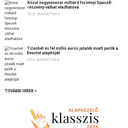
Közel negyvenezer milliárd forintnyi SpaceX-
részvény válhat eladhatóvá
2026. AUGUSZTUS 5.
Tizenhét és fél millió eurós jutalék miatt perlik a
Revolut alapítóját
2026. AUGUSZTUS 4.
TOVÁBBI HÍREK >