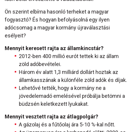
Ön szerint elbírna hasonló terheket a magyar
fogyasztó? És hogyan befolyásolná egy ilyen
adócsomag a magyar kormány újraválasztási
esélyeit?
Mennyit keresett rajta az államkincstár?
2012-ben 400 millió eurót tettek ki az állam
zöld adóbevételei.
Három év alatt 1,3 milliárd dollárt hoztak az
államkasszának a különféle zöld adók és díjak.
Lehetővé tették, hogy a kormány ne a
jövedelemadó emelésével próbálja betömni a
büdzsén keletkezett lyukakat.
Mennyit vesztett rajta az átlagpolgár?
A gázolaj és a fűtőolaj ára 5-10 %-kal nőtt.