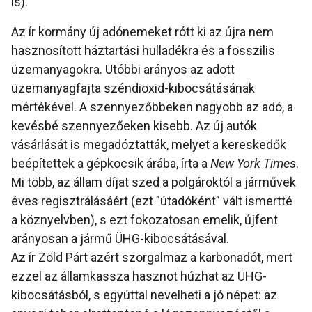
is).
Az ír kormány új adónemeket rótt ki az újra nem
hasznosított háztartási hulladékra és a fosszilis
üzemanyagokra. Utóbbi arányos az adott
üzemanyagfajta széndioxid-kibocsátásának
mértékével. A szennyezőbbeken nagyobb az adó, a
kevésbé szennyezőeken kisebb. Az új autók
vásárlását is megadóztatták, melyet a kereskedők
beépítettek a gépkocsik árába, írta a
New York Times
.
Mi több, az állam díjat szed a polgároktól a járművek
éves regisztrálásáért (ezt ”útadóként” vált ismertté
a köznyelvben), s ezt fokozatosan emelik, újfent
arányosan a jármű ÜHG-kibocsátásával.
Az ír Zöld Párt azért szorgalmaz a karbonadót, mert
ezzel az államkassza hasznot húzhat az ÜHG-
kibocsátásból, s egyúttal nevelheti a jó népet: az