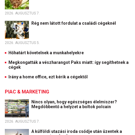
2026. AUGUSZTUS 7.
Rég nem látott fordulat a családi cégeknél
2026. AUGUSZTUS 5.
Hőhatárt követelnek a munkahelyekre
Megkongatták a vészharangot Paks miatt: így segíthetnek a
cégek
Irány a home office, ezt kérik a cégektől
PIAC & MARKETING
Nincs olyan, hogy egészséges élelmiszer?
Megdöbbentő a helyzet a boltok polcain
2026. AUGUSZTUS 7.
A külföldi utazási iroda csődje után üzentek a