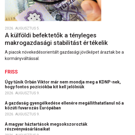
2026. AUGUSZTUS 5.
A külföldi befektetők a tényleges
makrogazdasági stabilitást értékelik
A piacok növekedésorientált gazdasági jövőképet áraztak be a
kormányváltással.
FRISS
Úgy tűnik Orbán Viktor már nem mondja meg a KDNP-nek,
hogy fontos pozíciókba kit kell jelölniük
2026. AUGUSZTUS 9.
A gazdaság gyengélkedése ellenére megállíthatatlanul nő a
közúti fuvarozás Európában
2026. AUGUSZTUS 9.
A magyar háztartások megsokszorozták
részvényvásárlásaikat