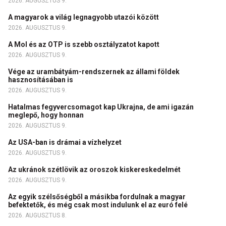
2026. AUGUSZTUS 9.
A magyarok a világ legnagyobb utazói között
2026. AUGUSZTUS 9.
A Mol és az OTP is szebb osztályzatot kapott
2026. AUGUSZTUS 9.
Vége az urambátyám-rendszernek az állami földek
hasznosításában is
2026. AUGUSZTUS 9.
Hatalmas fegyvercsomagot kap Ukrajna, de ami igazán
meglepő, hogy honnan
2026. AUGUSZTUS 9.
Az USA-ban is drámai a vízhelyzet
2026. AUGUSZTUS 9.
Az ukránok szétlövik az oroszok kiskereskedelmét
2026. AUGUSZTUS 9.
Az egyik szélsőségből a másikba fordulnak a magyar
befektetők, és még csak most indulunk el az euró felé
2026. AUGUSZTUS 8.