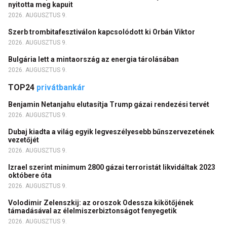
nyitotta meg kapuit
2026. AUGUSZTUS 9.
Szerb trombitafesztiválon kapcsolódott ki Orbán Viktor
2026. AUGUSZTUS 9.
Bulgária lett a mintaország az energia tárolásában
2026. AUGUSZTUS 9.
TOP24
privátbankár
Benjamin Netanjahu elutasítja Trump gázai rendezési tervét
2026. AUGUSZTUS 9.
Dubaj kiadta a világ egyik legveszélyesebb bűnszervezetének
vezetőjét
2026. AUGUSZTUS 9.
Izrael szerint minimum 2800 gázai terroristát likvidáltak 2023
októbere óta
2026. AUGUSZTUS 9.
Volodimir Zelenszkij: az oroszok Odessza kikötőjének
támadásával az élelmiszerbiztonságot fenyegetik
2026. AUGUSZTUS 9.