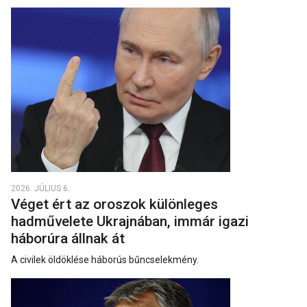
2026. JÚLIUS 6.
Véget ért az oroszok különleges
hadművelete Ukrajnában, immár igazi
háborúra állnak át
A civilek öldöklése háborús bűncselekmény.