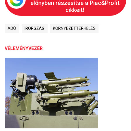
előnyben részesítse a Piac&Profit
cikkeit!
ADÓ
ÍRORSZÁG
KÖRNYEZETTERHELÉS
VÉLEMÉNYVEZÉR