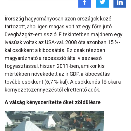
Írország hagyományosan azon országok közé
tartozott, ahol igen magas volt az egy főre jutó
üvegházgáz-emisszió. E tekintetben majdnem egy
ivásúak voltak az USA-val. 2008 óta azonban 15 %-
kal csökkent a kibocsátás. Ez csak részben
magyarázható a recesszió által visszaeső
fogyasztással, hiszen 2011-ben, amikor kis
mértékben növekedett az ír GDP, a kibocsátás
tovább csökkent (6,7 %-kal). A csökkenés fő okai a
környezetszennyezéstől elrettentő adók.
A válság kényszerítette őket zöldülésre