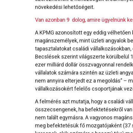
növekedési lehetőségeit.
Van azonban 9 dolog, amire ügyelnünk kell
A KPMG azonosított egy eddig vélhetően k
magánszemélyek, mint üzleti angyalok be
tapasztalatokat családi vállalkozásokban,
Becslések szerint világszerte körülbelül
ezer milliárd dollár összvagyonnal rende
vállalatok számára szintén az üzleti ang
nem annyira elterjedt ez a megoldás” – 
vállalkozásokért felelős csoportjának vez
A felmérés azt mutatja, hogy a családi v
összecsengenek, ha befektetésekről van 
nem talált egymásra. A vagyonos magáns
meg befektetésük fő mozgatójaként (37 sz