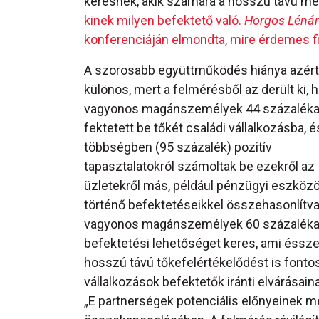
keresnek, akik számára a hosszú távú meg
kinek milyen befektető való.
Horgos Léná
konferenciáján elmondta, mire érdemes fi
A szorosabb együttműködés hiánya azért
különös, mert a felmérésből az derült ki, 
vagyonos magánszemélyek 44 százaléka
fektetett be tőkét családi vállalkozásba, 
többségben (95 százalék) pozitív
tapasztalatokról számoltak be ezekről az
üzletekről más, például pénzügyi eszköz
történő befektetéseikkel összehasonlítva
vagyonos magánszemélyek 60 százaléka
befektetési lehetőséget keres, ami éssze
hosszú távú tőkefelértékelődést is fontos
vállalkozások befektetők iránti elvárásaina
„E partnerségek potenciális előnyeinek m