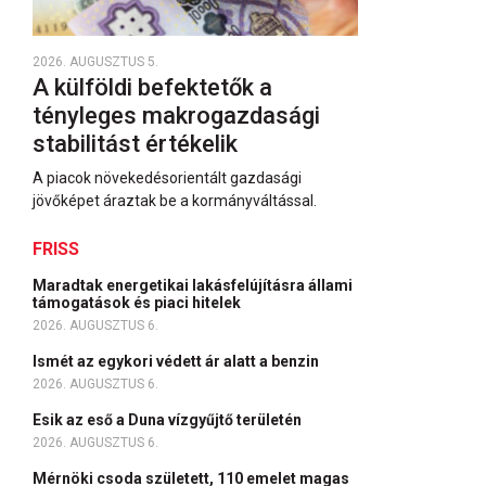
2026. AUGUSZTUS 5.
A külföldi befektetők a
tényleges makrogazdasági
stabilitást értékelik
A piacok növekedésorientált gazdasági
jövőképet áraztak be a kormányváltással.
FRISS
Maradtak energetikai lakásfelújításra állami
támogatások és piaci hitelek
2026. AUGUSZTUS 6.
Ismét az egykori védett ár alatt a benzin
2026. AUGUSZTUS 6.
Esik az eső a Duna vízgyűjtő területén
2026. AUGUSZTUS 6.
Mérnöki csoda született, 110 emelet magas