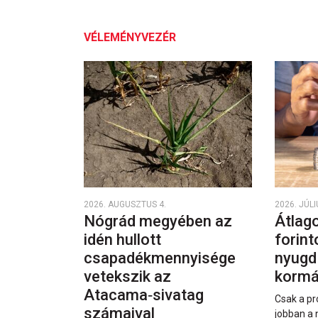
VÉLEMÉNYVEZÉR
2026. AUGUSZTUS 4.
2026. JÚLI
Nógrád megyében az
Átlago
idén hullott
forint
csapadékmennyisége
nyugd
vetekszik az
kormá
Atacama‑sivatag
Csak a pr
számaival
jobban a 