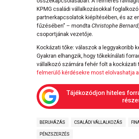
összekapcsolásában. A felmérés rávilágít
KPMG családi vállalkozásokkal foglalkozó 
partnerkapcsolatok kiépítésében, és az e
fűzésében” – mondta
Christophe Bernard
csoportjának vezetője.
Kockázati tőke: válaszok a leggyakoribb 
Gyakran elhangzik, hogy tőkekínálati for
vállalkozó számára fehér folt a kockázat
felmerülő kérdésekre most elolvashatja a
Tájékozódjon hiteles forr
részes
BERUHÁZÁS
CSALÁDI VÁLLALKOZÁS
FIN
PÉNZSZERZÉS