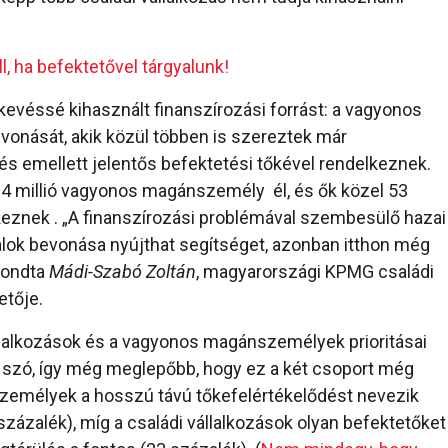
, ha befektetővel tárgyalunk!
evéssé kihasznált finanszírozási forrást: a vagyonos
vonását, akik közül többen is szereztek már
 és emellett jelentős befektetési tőkével rendelkeznek.
 14 millió vagyonos magánszemély él, és ők közel 53
lkeznek . „A finanszírozási problémával szembesülő hazai
yalok bevonása nyújthat segítséget, azonban itthon még
mondta
Mádi-Szabó Zoltán
, magyarországi KPMG családi
etője.
állalkozások és a vagyonos magánszemélyek prioritásai
szó, így még meglepőbb, hogy ez a két csoport még
zemélyek a hosszú távú tőkefelértékelődést nevezik
ázalék), míg a családi vállalkozások olyan befektetőket