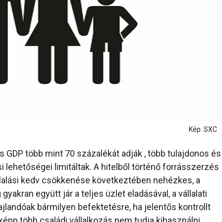
Kép: SXC
is GDP több mint 70 százalékát adják , több tulajdonos és
 lehetőségei limitáltak. A hitelből történő forrásszerzés
lalási kedv csökkenése következtében nehézkes, a
kran együtt jár a teljes üzlet eladásával, a vállalati
ajlandóak bármilyen befektetésre, ha jelentős kontrollt
p több családi vállalkozás nem tudja kihasználni