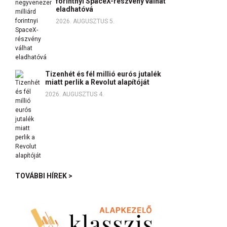
forintnyi SpaceX-részvény válhat
eladhatóvá
2026. AUGUSZTUS 5.
Tizenhét és fél millió eurós jutalék
miatt perlik a Revolut alapítóját
2026. AUGUSZTUS 4.
TOVÁBBI HÍREK >