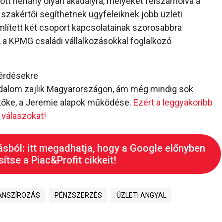
ott néhány olyan akadályra, melyeket felszámolva a
szakértői segíthetnek ügyfeleiknek jobb üzleti
mlített két csoport kapcsolatainak szorosabbra
, a KPMG családi vállalkozásokkal foglalkozó
kérdésekre
radalom zajlik Magyarországon, ám még mindig sok
i tőke, a Jeremie alapok működése.
Ezért a leggyakoribb
 válaszokat!
ásból: itt megadhatja, hogy a Google előnyben
ítse a Piac&Profit cikkeit!
ANSZÍROZÁS
PÉNZSZERZÉS
ÜZLETI ANGYAL