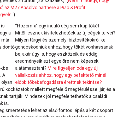
térülés a fontos (23 százalék). (
Nem mindegy, hogy
rd
, az M27 Absolvo partnere a Piac & Profit
gyelni
.)
 is
“Hozomra” egy induló cég sem kap tőkét
hogy a
Mitől lesznek kivitelezhetőek az új cégek tervei?
 már
Milyen tárgyi és személyi biztosítékokról kell
és döntő
gondoskodniuk ahhoz, hogy tőkét vonhassanak
be, akár úgy is, hogy eszközeik és eddigi
eredményeik ezt egyelőre nem képesek
ökbe
alátámasztani?
Mire figyeljen oda egy új
. A
vállalkozás ahhoz, hogy egy befektető minél
 olyan
előbb tőkebefogadásra érettnek tekintse?
rű kockázatok mellett megfelelő megtérüléssel jár, és a
nak tartják. Mindezek jól megfeleltethetők a családi
k is.
egismertetése lehet az első fontos lépés a két csoport