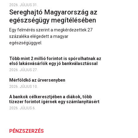
2026. JÚLIUS 31.
Sereghajtó Magyarország az
egészségügy megítélésében
Egy felmérés szerint a megkérdezettek 27
százaléka elégedett a magyar
egészségüggyel.
Több mint 2 millió forintot is spórolhatnak az
első lakásvásárlók egy jó bankválasztással
2026. JÚLIUS 27.
Mérföldkő az űrversenyben
2026. JÚLIUS 10.
A bankok célkeresztjében a diákok, több
tízezer forintot ígérnek egy számlanyitásért
2026. JÚLIUS 6.
PÉNZSZERZÉS