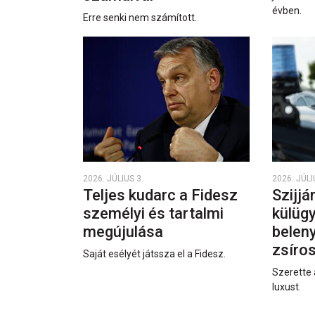
évben.
Erre senki nem számított.
2026. JÚLIUS 3.
2026. JÚLI
Teljes kudarc a Fidesz
Szijjá
személyi és tartalmi
külüg
megújulása
beleny
zsíro
Saját esélyét játssza el a Fidesz.
Szerette 
luxust.