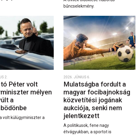
bűncselekmény.
US 2.
2026. JÚNIUS 6.
rtó Péter volt
Mulatságba fordult a
yminiszter mélyen
magyar focibajnokság
últ a
közvetítési jogának
sbödönbe
aukciója, senki nem
jelentkezett
a volt külügyminiszter a
A politikusok, fene nagy
étvágyukban, a sportot is