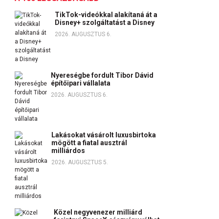
TikTok-videókkal alakítaná át a
Disney+ szolgáltatást a Disney
2026. AUGUSZTUS 6.
Nyereségbe fordult Tibor Dávid
építőipari vállalata
2026. AUGUSZTUS 6.
Lakásokat vásárolt luxusbirtoka
mögött a fiatal ausztrál
milliárdos
2026. AUGUSZTUS 5.
Közel negyvenezer milliárd