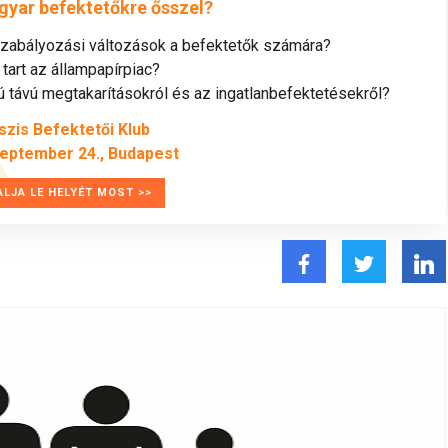
gyar befektetőkre ősszel?
szabályozási változások a befektetők számára?
tart az állampapírpiac?
távú megtakarításokról és az ingatlanbefektetésekről?
szis Befektetői Klub
zeptember 24., Budapest
ALJA LE HELYÉT MOST >>