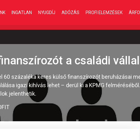
INK
INGATLAN
NYUGDÍJ
ADÓZÁS
PROFI ELEMZÉSEK
ÁRFO
inanszírozót a családi váll
el 60 százaléka keres külső finanszírozót beruházásai m
álása igazi kihívás lehet – derül ki a KPMG felméréséből
ok jelenthetik.
OFIT