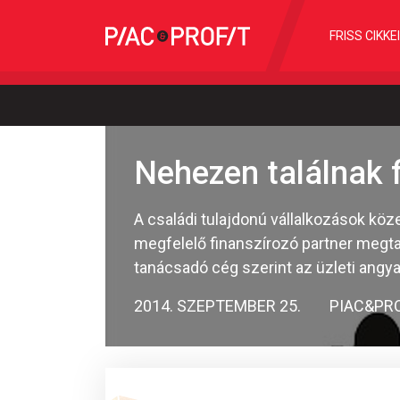
FRISS CIKKE
Nehezen találnak f
A családi tulajdonú vállalkozások köz
megfelelő finanszírozó partner megtal
tanácsadó cég szerint az üzleti angyal
2014. SZEPTEMBER 25.
PIAC&PR