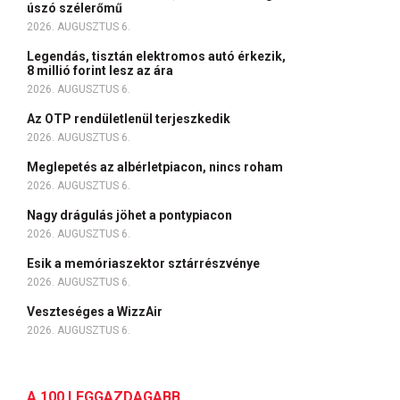
úszó szélerőmű
2026. AUGUSZTUS 6.
Legendás, tisztán elektromos autó érkezik,
8 millió forint lesz az ára
2026. AUGUSZTUS 6.
Az OTP rendületlenül terjeszkedik
2026. AUGUSZTUS 6.
Meglepetés az albérletpiacon, nincs roham
2026. AUGUSZTUS 6.
Nagy drágulás jöhet a pontypiacon
2026. AUGUSZTUS 6.
Esik a memóriaszektor sztárrészvénye
2026. AUGUSZTUS 6.
Veszteséges a WizzAir
2026. AUGUSZTUS 6.
A 100 LEGGAZDAGABB