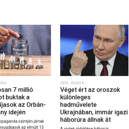
US 6.
2026. JÚLIUS 6.
san 7 millió
Véget ért az oroszok
ot buktak a
különleges
íjasok az Orbán-
hadművelete
ny idején
Ukrajnában, immár igazi
háborúra állnak át
opaganda szintjén jártak
nyugdíjasok az elmúlt 15
A civilek öldöklése háborús