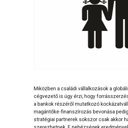
Miközben a családi vállalkozások a globál
cégvezető is úgy érzi, hogy forrásszerzési
a bankok részéről mutatkozó kockázatvál
magántőke-finanszírozás bevonása pedig gya
stratégiai partnerek sokszor csak akkor h
szerezhetnek. E nehézségek eredményekép