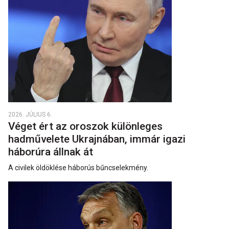
2026. JÚLIUS 6.
Véget ért az oroszok különleges
hadművelete Ukrajnában, immár igazi
háborúra állnak át
A civilek öldöklése háborús bűncselekmény.