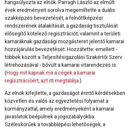
hangsúlyozta az elnök. Parragh László az elmúlt
évek eredményeit sorolva megemlítette a duális
szakképzés bevezetését, a felnőttképzési
rendszerének átalakítását, a gazdaság tisztulását
elősegítő kötelező regisztrációt, valamint a területi
kamaráknak gazdasági mozgásteret jelentő kamarai
hozzájárulás bevezetését. Hozzátette: emellett -
többek között a Teljesítésigazolási Szakértői Szerv
létrehozásával - bővült a kamarai vitarendezés is.
(
Hogy mit kapnak ma a cégek a kamarai
regisztrációért, azt itt megtalálja.
)
Az elnök kifejtette, a gazdaságot érintő kérdésekben
közvetlen és valós az egyeztetési folyamat a
kormányzattal, amely eredményeként a kamarai
javaslatok beépülnek a jogszabályokba.
Széleskörűek a továbblépési lehetőségek, a