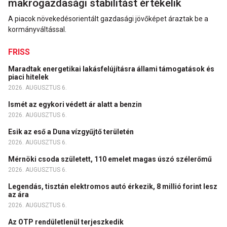
makrogazdasági stabilitást értékelik
A piacok növekedésorientált gazdasági jövőképet áraztak be a
kormányváltással.
FRISS
Maradtak energetikai lakásfelújításra állami támogatások és
piaci hitelek
2026. AUGUSZTUS 6.
Ismét az egykori védett ár alatt a benzin
2026. AUGUSZTUS 6.
Esik az eső a Duna vízgyűjtő területén
2026. AUGUSZTUS 6.
Mérnöki csoda született, 110 emelet magas úszó szélerőmű
2026. AUGUSZTUS 6.
Legendás, tisztán elektromos autó érkezik, 8 millió forint lesz
az ára
2026. AUGUSZTUS 6.
Az OTP rendületlenül terjeszkedik