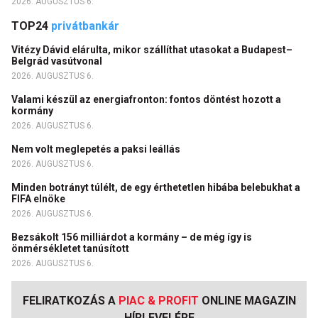
2026. AUGUSZTUS 6.
TOP24
privátbankár
Vitézy Dávid elárulta, mikor szállíthat utasokat a Budapest–
Belgrád vasútvonal
2026. AUGUSZTUS 6.
Valami készül az energiafronton: fontos döntést hozott a
kormány
2026. AUGUSZTUS 6.
Nem volt meglepetés a paksi leállás
2026. AUGUSZTUS 6.
Minden botrányt túlélt, de egy érthetetlen hibába belebukhat a
FIFA elnöke
2026. AUGUSZTUS 6.
Bezsákolt 156 milliárdot a kormány – de még így is
önmérsékletet tanúsított
2026. AUGUSZTUS 6.
FELIRATKOZÁS A
PIAC & PROFIT
ONLINE MAGAZIN
HÍRLEVELÉRE