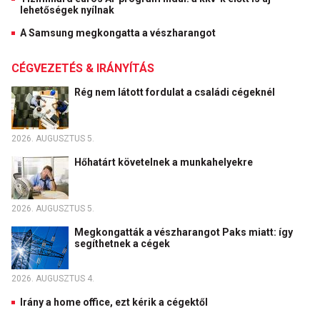
lehetőségek nyílnak
A Samsung megkongatta a vészharangot
CÉGVEZETÉS & IRÁNYÍTÁS
Rég nem látott fordulat a családi cégeknél
2026. AUGUSZTUS 5.
Hőhatárt követelnek a munkahelyekre
2026. AUGUSZTUS 5.
Megkongatták a vészharangot Paks miatt: így
segíthetnek a cégek
2026. AUGUSZTUS 4.
Irány a home office, ezt kérik a cégektől