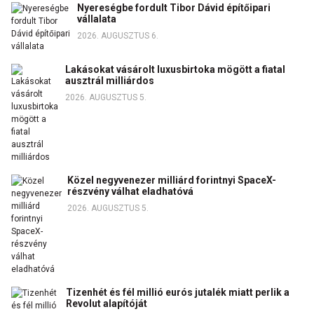
Nyereségbe fordult Tibor Dávid építőipari
vállalata
2026. AUGUSZTUS 6.
Lakásokat vásárolt luxusbirtoka mögött a fiatal
ausztrál milliárdos
2026. AUGUSZTUS 5.
Közel negyvenezer milliárd forintnyi SpaceX-
részvény válhat eladhatóvá
2026. AUGUSZTUS 5.
Tizenhét és fél millió eurós jutalék miatt perlik a
Revolut alapítóját