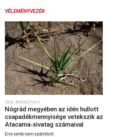
VÉLEMÉNYVEZÉR
2026. AUGUSZTUS 4.
Nógrád megyében az idén hullott
csapadékmennyisége vetekszik az
Atacama‑sivatag számaival
Erre senki nem számított.