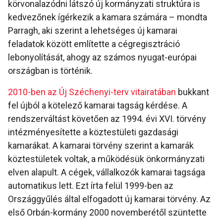
körvonalazódni látszó új kormányzati struktúra is
kedvezőnek ígérkezik a kamara számára – mondta
Parragh, aki szerint a lehetséges új kamarai
feladatok között említette a cégregisztráció
lebonyolítását, ahogy az számos nyugat-európai
országban is történik.
2010-ben az Új Széchenyi-terv vitairatában
bukkant
fel újból a kötelező kamarai tagság kérdése. A
rendszerváltást követően az 1994. évi XVI. törvény
intézményesítette a köztestületi gazdasági
kamarákat. A kamarai törvény szerint a kamarák
köztestületek voltak, a működésük önkormányzati
elven alapult. A cégek, vállalkozók kamarai tagsága
automatikus lett. Ezt írta felül 1999-ben az
Országgyűlés által elfogadott új kamarai törvény. Az
első Orbán-kormány 2000 novemberétől szüntette