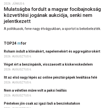
2026. JÚNIUS 6.
Mulatságba fordult a magyar focibajnokság
közvetítési jogának aukciója, senki nem
jelentkezett
A politikusok, fene nagy étvágyukban, a sportot is bekebelezték.
TOP24
m
for
Roham indult a klímákért, napelemekért és aggregátorokért
2026. AUGUSZTUS 6.
Véget ért a benzinpánik, visszaesett a kiskereskedelem
2026. AUGUSZTUS 6.
Itt az első nagy lépés az online pénztárgépek leváltása felé
2026. AUGUSZTUS 6.
Nem a véletlen műve volt a paksi leállás
2026. AUGUSZTUS 6.
Pénteken jön csak az igazi buli a benzinkutakon