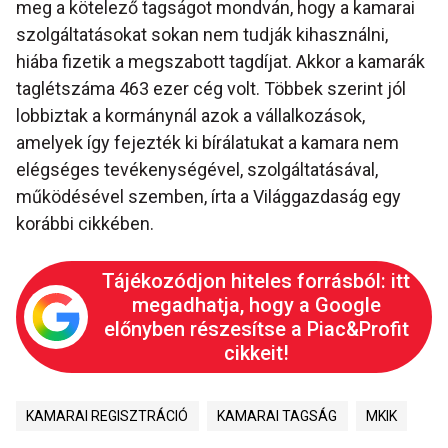
meg a kötelező tagságot mondván, hogy a kamarai
szolgáltatásokat sokan nem tudják kihasználni,
hiába fizetik a megszabott tagdíjat. Akkor a kamarák
taglétszáma 463 ezer cég volt. Többek szerint jól
lobbiztak a kormánynál azok a vállalkozások,
amelyek így fejezték ki bírálatukat a kamara nem
elégséges tevékenységével, szolgáltatásával,
működésével szemben, írta a Világgazdaság egy
korábbi cikkében.
Tájékozódjon hiteles forrásból: itt
megadhatja, hogy a Google
előnyben részesítse a Piac&Profit
cikkeit!
KAMARAI REGISZTRÁCIÓ
KAMARAI TAGSÁG
MKIK