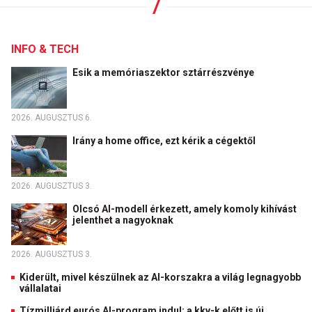
INFO & TECH
Esik a memóriaszektor sztárrészvénye
2026. AUGUSZTUS 6.
Irány a home office, ezt kérik a cégektől
2026. AUGUSZTUS 3.
Olcsó AI-modell érkezett, amely komoly kihívást
jelenthet a nagyoknak
2026. AUGUSZTUS 3.
Kiderült, mivel készülnek az AI-korszakra a világ legnagyobb
vállalatai
Tízmilliárd eurós AI-program indul: a kkv-k előtt is új