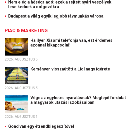
Nem elég a hőségriadó: ezek a rejtett nyári veszélyek
leselkednek a dolgozókra
Budapest a világ egyik legjobb távmunkás városa
PIAC & MARKETING
Ha ilyen Xiaomi telefonja van, ezt érdemes
azonnal kikapcsolni!
2026. AUGUSZTUS 5.
Keményen visszaütött a Lidl nagy ígérete
2026. AUGUSZTUS 5.
Vége az egyhetes nyaralásnak? Meglepő fordulat
a magyarok utazási szokásaiban
2026. AUGUSZTUS 1.
Gond van egy étrendkiegészítővel