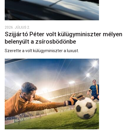
2026. JÚLIUS 2.
Szijjártó Péter volt külügyminiszter mélyen
belenyúlt a zsírosbödönbe
Szerette a volt külügyminiszter a luxust.