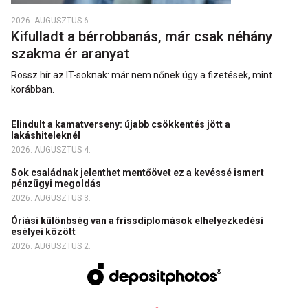
2026. AUGUSZTUS 6.
Kifulladt a bérrobbanás, már csak néhány
szakma ér aranyat
Rossz hír az IT-soknak: már nem nőnek úgy a fizetések, mint
korábban.
Elindult a kamatverseny: újabb csökkentés jött a
lakáshiteleknél
2026. AUGUSZTUS 4.
Sok családnak jelenthet mentőövet ez a kevéssé ismert
pénzügyi megoldás
2026. AUGUSZTUS 3.
Óriási különbség van a frissdiplomások elhelyezkedési
esélyei között
2026. AUGUSZTUS 2.