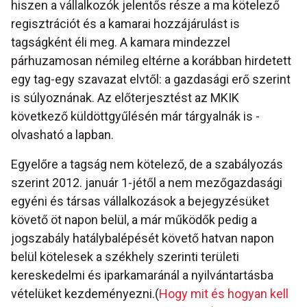
hiszen a vállalkozók jelentős része a ma kötelező
regisztrációt és a kamarai hozzájárulást is
tagságként éli meg. A kamara mindezzel
párhuzamosan némileg eltérne a korábban hirdetett
egy tag-egy szavazat elvtől: a gazdasági erő szerint
is súlyoznának. Az előterjesztést az MKIK
következő küldöttgyűlésén már tárgyalnák is -
olvasható a lapban.
Egyelőre a tagság nem kötelező, de a szabályozás
szerint 2012. január 1-jétől a nem mezőgazdasági
egyéni és társas vállalkozások a bejegyzésüket
követő öt napon belül, a már működők pedig a
jogszabály hatálybalépését követő hatvan napon
belül kötelesek a székhely szerinti területi
kereskedelmi és iparkamaránál a nyilvántartásba
vételüket kezdeményezni.(
Hogy mit és hogyan kell