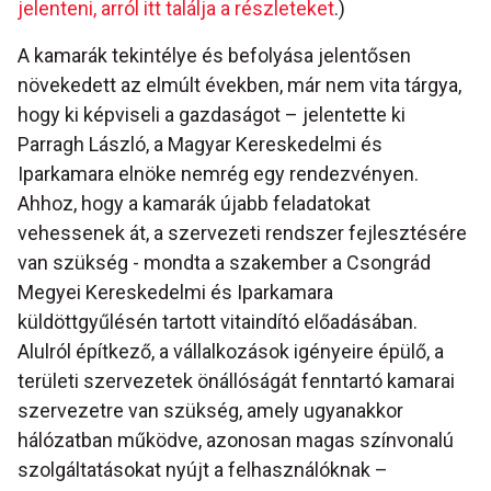
jelenteni, arról itt találja a részleteket
.)
A kamarák tekintélye és befolyása jelentősen
növekedett az elmúlt években, már nem vita tárgya,
hogy ki képviseli a gazdaságot – jelentette ki
Parragh László, a Magyar Kereskedelmi és
Iparkamara elnöke nemrég egy rendezvényen.
Ahhoz, hogy a kamarák újabb feladatokat
vehessenek át, a szervezeti rendszer fejlesztésére
van szükség - mondta a szakember a Csongrád
Megyei Kereskedelmi és Iparkamara
küldöttgyűlésén tartott vitaindító előadásában.
Alulról építkező, a vállalkozások igényeire épülő, a
területi szervezetek önállóságát fenntartó kamarai
szervezetre van szükség, amely ugyanakkor
hálózatban működve, azonosan magas színvonalú
szolgáltatásokat nyújt a felhasználóknak –