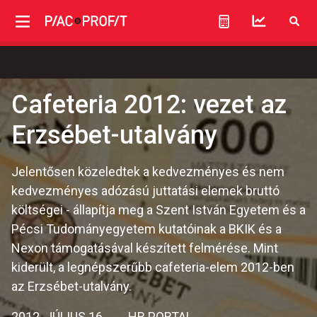
Cafeteria 2012: vezet az
Erzsébet-utalvány
Jelentősen közeledtek a kedvezményes és nem
kedvezményes adózású juttatási elemek bruttó
költségei - állapítja meg a Szent István Egyetem és a
Pécsi Tudományegyetem kutatóinak a BKIK és a
Nexon támogatásával készített felmérése. Mint
kiderült, a legnépszerűbb cafeteria-elem 2012-ben
az Erzsébet-utalvány.
2012. JÚLIUS 16.
HR PORTAL