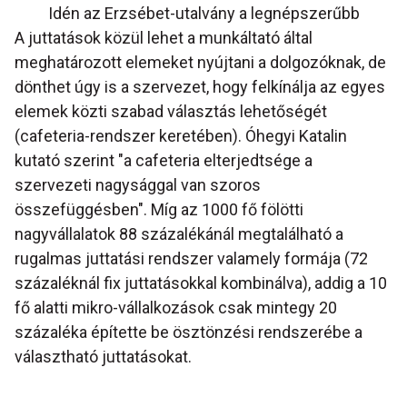
Idén az Erzsébet-utalvány a legnépszerűbb
A juttatások közül lehet a munkáltató által
meghatározott elemeket nyújtani a dolgozóknak, de
dönthet úgy is a szervezet, hogy felkínálja az egyes
elemek közti szabad választás lehetőségét
(cafeteria-rendszer keretében). Óhegyi Katalin
kutató szerint "a cafeteria elterjedtsége a
szervezeti nagysággal van szoros
összefüggésben". Míg az 1000 fő fölötti
nagyvállalatok 88 százalékánál megtalálható a
rugalmas juttatási rendszer valamely formája (72
százaléknál fix juttatásokkal kombinálva), addig a 10
fő alatti mikro-vállalkozások csak mintegy 20
százaléka építette be ösztönzési rendszerébe a
választható juttatásokat.