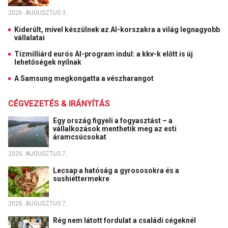
2026. AUGUSZTUS 3.
Kiderült, mivel készülnek az AI-korszakra a világ legnagyobb
vállalatai
Tízmilliárd eurós AI-program indul: a kkv-k előtt is új
lehetőségek nyílnak
A Samsung megkongatta a vészharangot
CÉGVEZETÉS & IRÁNYÍTÁS
Egy ország figyeli a fogyasztást – a
vállalkozások menthetik meg az esti
áramcsúcsokat
2026. AUGUSZTUS 7.
Lecsap a hatóság a gyrososokra és a
sushiéttermekre
2026. AUGUSZTUS 7.
Rég nem látott fordulat a családi cégeknél