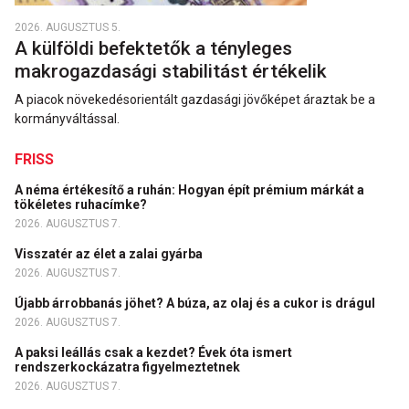
2026. AUGUSZTUS 5.
A külföldi befektetők a tényleges
makrogazdasági stabilitást értékelik
A piacok növekedésorientált gazdasági jövőképet áraztak be a
kormányváltással.
FRISS
A néma értékesítő a ruhán: Hogyan épít prémium márkát a
tökéletes ruhacímke?
2026. AUGUSZTUS 7.
Visszatér az élet a zalai gyárba
2026. AUGUSZTUS 7.
Újabb árrobbanás jöhet? A búza, az olaj és a cukor is drágul
2026. AUGUSZTUS 7.
A paksi leállás csak a kezdet? Évek óta ismert
rendszerkockázatra figyelmeztetnek
2026. AUGUSZTUS 7.