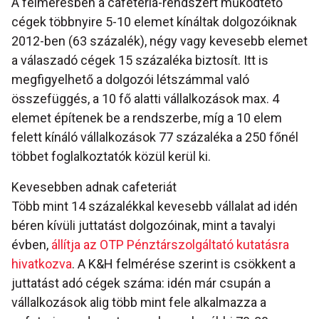
A felmérésben a cafeteria-rendszert működtető
cégek többnyire 5-10 elemet kínáltak dolgozóiknak
2012-ben (63 százalék), négy vagy kevesebb elemet
a válaszadó cégek 15 százaléka biztosít. Itt is
megfigyelhető a dolgozói létszámmal való
összefüggés, a 10 fő alatti vállalkozások max. 4
elemet építenek be a rendszerbe, míg a 10 elem
felett kínáló vállalkozások 77 százaléka a 250 főnél
többet foglalkoztatók közül kerül ki.
Kevesebben adnak cafeteriát
Több mint 14 százalékkal kevesebb vállalat ad idén
béren kívüli juttatást dolgozóinak, mint a tavalyi
évben,
állítja az OTP Pénztárszolgáltató kutatásra
hivatkozva
. A K&H felmérése szerint is csökkent a
juttatást adó cégek száma: idén már csupán a
vállalkozások alig több mint fele alkalmazza a