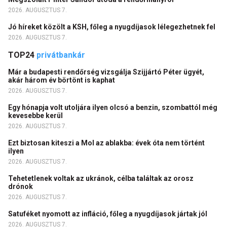
2026. AUGUSZTUS 7.
Jó híreket közölt a KSH, főleg a nyugdíjasok lélegezhetnek fel
2026. AUGUSZTUS 7.
TOP24
privátbankár
Már a budapesti rendőrség vizsgálja Szijjártó Péter ügyét,
akár három év börtönt is kaphat
2026. AUGUSZTUS 7.
Egy hónapja volt utoljára ilyen olcsó a benzin, szombattól még
kevesebbe kerül
2026. AUGUSZTUS 7.
Ezt biztosan kiteszi a Mol az ablakba: évek óta nem történt
ilyen
2026. AUGUSZTUS 7.
Tehetetlenek voltak az ukránok, célba találtak az orosz
drónok
2026. AUGUSZTUS 7.
Satuféket nyomott az infláció, főleg a nyugdíjasok jártak jól
2026. AUGUSZTUS 7.