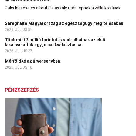
Paks kiesése és a brutális aszály után lépnek a vállalkozások.
Sereghajtó Magyarország az egészségügy megítélésében
2026. JÚLIUS 31.
Több mint 2 millió forintot is spórolhatnak az első
lakásvásárlók egy jó bankválasztással
2026. JÚLIUS 27.
Mérföldkő az űrversenyben
2026. JÚLIUS 10.
PÉNZSZERZÉS