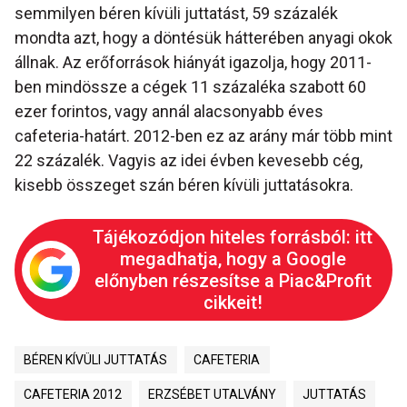
semmilyen béren kívüli juttatást, 59 százalék
mondta azt, hogy a döntésük hátterében anyagi okok
állnak. Az erőforrások hiányát igazolja, hogy 2011-
ben mindössze a cégek 11 százaléka szabott 60
ezer forintos, vagy annál alacsonyabb éves
cafeteria-határt. 2012-ben ez az arány már több mint
22 százalék. Vagyis az idei évben kevesebb cég,
kisebb összeget szán béren kívüli juttatásokra.
Tájékozódjon hiteles forrásból: itt
megadhatja, hogy a Google
előnyben részesítse a Piac&Profit
cikkeit!
BÉREN KÍVÜLI JUTTATÁS
CAFETERIA
CAFETERIA 2012
ERZSÉBET UTALVÁNY
JUTTATÁS