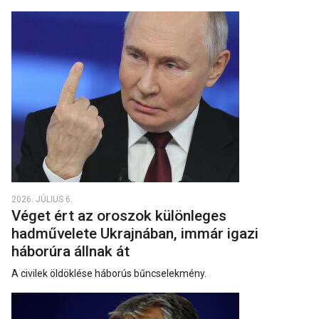
2026. JÚLIUS 6.
Véget ért az oroszok különleges
hadművelete Ukrajnában, immár igazi
háborúra állnak át
A civilek öldöklése háborús bűncselekmény.