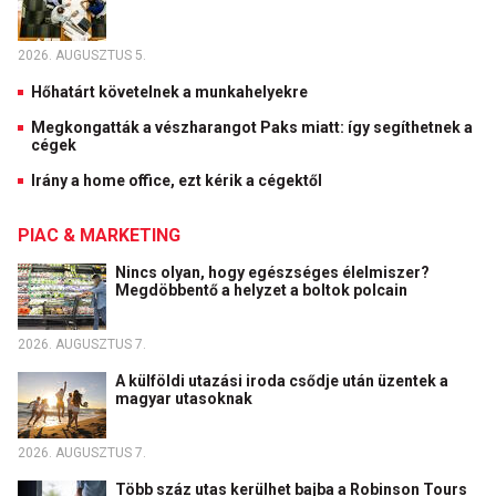
2026. AUGUSZTUS 5.
Hőhatárt követelnek a munkahelyekre
Megkongatták a vészharangot Paks miatt: így segíthetnek a
cégek
Irány a home office, ezt kérik a cégektől
PIAC & MARKETING
Nincs olyan, hogy egészséges élelmiszer?
Megdöbbentő a helyzet a boltok polcain
2026. AUGUSZTUS 7.
A külföldi utazási iroda csődje után üzentek a
magyar utasoknak
2026. AUGUSZTUS 7.
Több száz utas kerülhet bajba a Robinson Tours