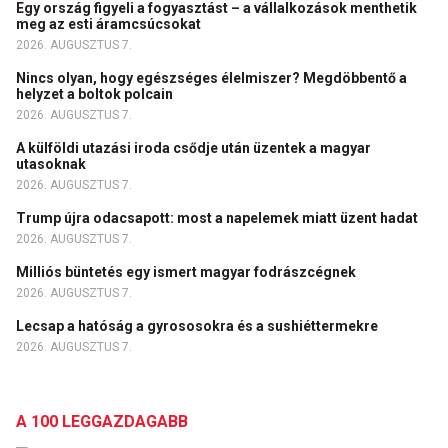
Egy ország figyeli a fogyasztást – a vállalkozások menthetik
meg az esti áramcsúcsokat
2026. AUGUSZTUS 7.
Nincs olyan, hogy egészséges élelmiszer? Megdöbbentő a
helyzet a boltok polcain
2026. AUGUSZTUS 7.
A külföldi utazási iroda csődje után üzentek a magyar
utasoknak
2026. AUGUSZTUS 7.
Trump újra odacsapott: most a napelemek miatt üzent hadat
2026. AUGUSZTUS 7.
Milliós büntetés egy ismert magyar fodrászcégnek
2026. AUGUSZTUS 7.
Lecsap a hatóság a gyrososokra és a sushiéttermekre
2026. AUGUSZTUS 7.
A 100 LEGGAZDAGABB