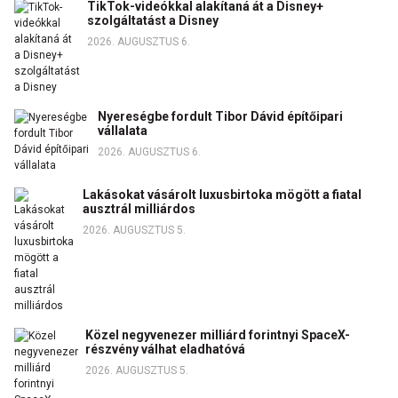
TikTok-videókkal alakítaná át a Disney+
szolgáltatást a Disney
2026. AUGUSZTUS 6.
Nyereségbe fordult Tibor Dávid építőipari
vállalata
2026. AUGUSZTUS 6.
Lakásokat vásárolt luxusbirtoka mögött a fiatal
ausztrál milliárdos
2026. AUGUSZTUS 5.
Közel negyvenezer milliárd forintnyi SpaceX-
részvény válhat eladhatóvá
2026. AUGUSZTUS 5.