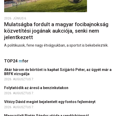
2026. JÚNIUS 6.
Mulatságba fordult a magyar focibajnokság
közvetítési jogának aukciója, senki nem
jelentkezett
A politikusok, fene nagy étvágyukban, a sportot is bekebelezték.
TOP24
m
for
Akár három év börtönt is kaphat Szijjártó Péter, az ügyét már a
BRFK vizsgálja
2026. AUGUSZTUS 7.
Folytatódik az áreső a benzinkutakon
2026. AUGUSZTUS 7.
Vitézy Dávid megint bejelentett egy fontos fejleményt
2026. AUGUSZTUS 7.
Megszólalt Pintér Sándor utóda a rendőrhiányról