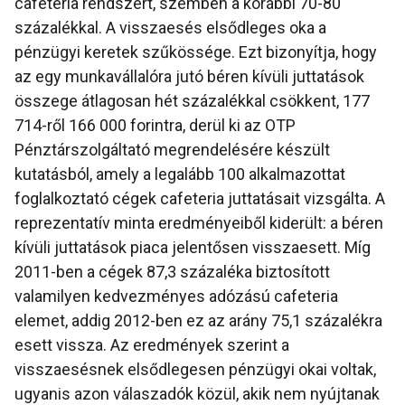
cafeteria rendszert, szemben a korábbi 70-80
százalékkal. A visszaesés elsődleges oka a
pénzügyi keretek szűkössége. Ezt bizonyítja, hogy
az egy munkavállalóra jutó béren kívüli juttatások
összege átlagosan hét százalékkal csökkent, 177
714-ről 166 000 forintra, derül ki az OTP
Pénztárszolgáltató megrendelésére készült
kutatásból, amely a legalább 100 alkalmazottat
foglalkoztató cégek cafeteria juttatásait vizsgálta. A
reprezentatív minta eredményeiből kiderült: a béren
kívüli juttatások piaca jelentősen visszaesett. Míg
2011-ben a cégek 87,3 százaléka biztosított
valamilyen kedvezményes adózású cafeteria
elemet, addig 2012-ben ez az arány 75,1 százalékra
esett vissza. Az eredmények szerint a
visszaesésnek elsődlegesen pénzügyi okai voltak,
ugyanis azon válaszadók közül, akik nem nyújtanak