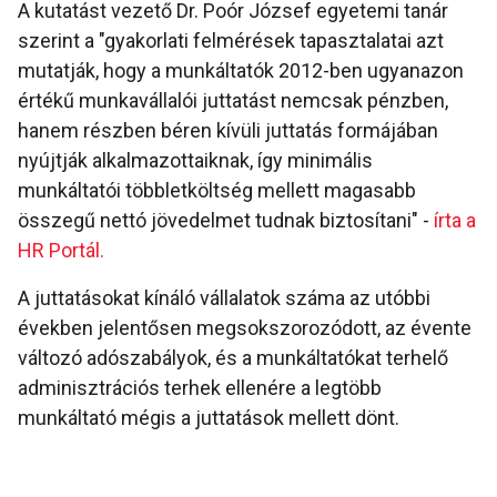
A kutatást vezető Dr. Poór József egyetemi tanár
szerint a "gyakorlati felmérések tapasztalatai azt
mutatják, hogy a munkáltatók 2012-ben ugyanazon
értékű munkavállalói juttatást nemcsak pénzben,
hanem részben béren kívüli juttatás formájában
nyújtják alkalmazottaiknak, így minimális
munkáltatói többletköltség mellett magasabb
összegű nettó jövedelmet tudnak biztosítani" -
írta a
HR Portál.
A juttatásokat kínáló vállalatok száma az utóbbi
években jelentősen megsokszorozódott, az évente
változó adószabályok, és a munkáltatókat terhelő
adminisztrációs terhek ellenére a legtöbb
munkáltató mégis a juttatások mellett dönt.