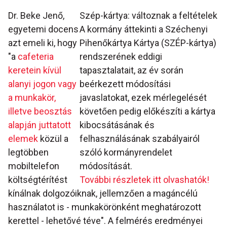
Dr. Beke Jenő,
Szép-kártya: változnak a feltételek
egyetemi docens
A kormány áttekinti a Széchenyi
azt emeli ki, hogy
Pihenőkártya Kártya (SZÉP-kártya)
"a
cafeteria
rendszerének eddigi
keretein kívül
tapasztalatait, az év során
alanyi jogon vagy
beérkezett módosítási
a munkakör,
javaslatokat, ezek mérlegelését
illetve beosztás
követően pedig előkészíti a kártya
alapján juttatott
kibocsátásának és
elemek
közül a
felhasználásának szabályairól
legtöbben
szóló kormányrendelet
mobiltelefon
módosítását.
költségtérítést
További részletek itt olvashatók!
kínálnak dolgozóiknak, jellemzően a magáncélú
használatot is - munkakörönként meghatározott
kerettel - lehetővé téve". A felmérés eredményei