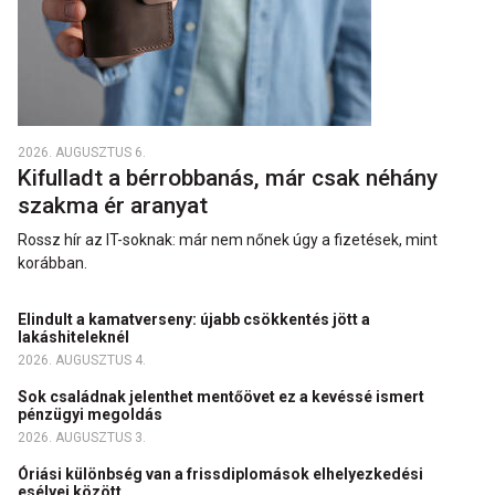
2026. AUGUSZTUS 6.
Kifulladt a bérrobbanás, már csak néhány
szakma ér aranyat
Rossz hír az IT-soknak: már nem nőnek úgy a fizetések, mint
korábban.
Elindult a kamatverseny: újabb csökkentés jött a
lakáshiteleknél
2026. AUGUSZTUS 4.
Sok családnak jelenthet mentőövet ez a kevéssé ismert
pénzügyi megoldás
2026. AUGUSZTUS 3.
Óriási különbség van a frissdiplomások elhelyezkedési
esélyei között