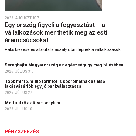
2026. AUGUSZTUS 7.
Egy ország figyeli a fogyasztást – a
vállalkozások menthetik meg az esti
áramcsúcsokat
Paks kiesése és a brutális aszály után lépnek a vállalkozások.
Sereghajtó Magyarország az egészségügy megítélésében
2026. JÚLIUS 31.
Több mint 2 millió forintot is spórolhatnak az első
lakásvásárlók egy jó bankválasztással
2026. JÚLIUS 27.
Mérföldkő az űrversenyben
2026. JÚLIUS 10.
PÉNZSZERZÉS