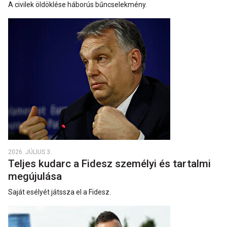
A civilek öldöklése háborús bűncselekmény.
2026. JÚLIUS 3.
Teljes kudarc a Fidesz személyi és tartalmi
megújulása
Saját esélyét játssza el a Fidesz.