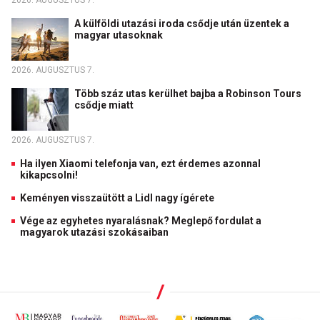
2026. AUGUSZTUS 7.
A külföldi utazási iroda csődje után üzentek a
magyar utasoknak
2026. AUGUSZTUS 7.
Több száz utas kerülhet bajba a Robinson Tours
csődje miatt
2026. AUGUSZTUS 7.
Ha ilyen Xiaomi telefonja van, ezt érdemes azonnal
kikapcsolni!
Keményen visszaütött a Lidl nagy ígérete
Vége az egyhetes nyaralásnak? Meglepő fordulat a
magyarok utazási szokásaiban