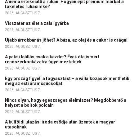
A néma értékesítő a ruhán: Hogyan épít prémium márkát a
tökéletes ruhacímke?
2026. AUGUSZTUS 7.
Visszatér az élet a zalai gyárba
2026. AUGUSZTUS 7.
Újabb árrobbanás jöhet? A búza, az olaj és a cukor is drágul
2026. AUGUSZTUS 7.
A paksi leállás csak a kezdet? Évek óta ismert
rendszerkockázatra figyelmeztetnek
2026. AUGUSZTUS 7.
Egy ország figyeli a fogyasztást – a vállalkozások menthetik
meg az esti áramcsúcsokat
2026. AUGUSZTUS 7.
Nincs olyan, hogy egészséges élelmiszer? Megdöbbentő a
helyzet a boltok polcain
2026. AUGUSZTUS 7.
A külföldi utazási iroda csődje után üzentek a magyar
utasoknak
2026. AUGUSZTUS 7.