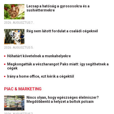
Lecsap a hatóság a gyrososokra és a
sushiéttermekre
2026. AUGUSZTUS 7.
Rég nem látott fordulat a családi cégeknél
2026. AUGUSZTUS 5.
Hőhatárt követelnek a munkahelyekre
Megkongatták a vészharangot Paks miatt: így segíthetnek a
cégek
Irány a home office, ezt kérik a cégektől
PIAC & MARKETING
Nincs olyan, hogy egészséges élelmiszer?
Megdöbbentő a helyzet a boltok polcain