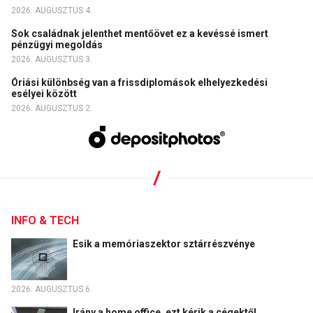
2026. AUGUSZTUS 4.
Sok családnak jelenthet mentőövet ez a kevéssé ismert
pénzügyi megoldás
2026. AUGUSZTUS 3.
Óriási különbség van a frissdiplomások elhelyezkedési
esélyei között
2026. AUGUSZTUS 2.
INFO & TECH
Esik a memóriaszektor sztárrészvénye
2026. AUGUSZTUS 6.
Irány a home office, ezt kérik a cégektől