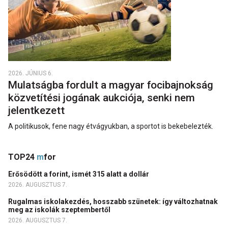
2026. JÚNIUS 6.
Mulatságba fordult a magyar focibajnokság
közvetítési jogának aukciója, senki nem
jelentkezett
A politikusok, fene nagy étvágyukban, a sportot is bekebelezték.
TOP24
m
for
Erősödött a forint, ismét 315 alatt a dollár
2026. AUGUSZTUS 7.
Rugalmas iskolakezdés, hosszabb szünetek: így változhatnak
meg az iskolák szeptembertől
2026. AUGUSZTUS 7.