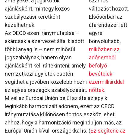
amelyeket a jogalkotók
számos
ajánlásként, mintegy közös
változást hozott.
szabályozási keretként
Elsősorban az
kezelhetnek.
áfarendszer lett
Az OECD ezen iránymutatása –
egyre
akárcsak a szervezet által kiadott
bonyolultabb,
többi anyag is – nem minősül
miközben az
jogszabálynak, hanem olyan
adónemből
ajánlásként kell rá tekinteni, amely
befolyó
nemzetközi ügyletek esetén
bevételek
segíthet a jövőben közelebb hozni
ezermilliárddal
az egyes országok szabályozását.
nőttek
.
Mivel az Európai Unión belül az áfa az egyik
leginkább harmonizált adónem, ezért az OECD
iránymutatása különösen fontos eszköz lehet
ahhoz, hogy a harmonizáció meginduljon más, az
Európai Unión kívüli országokkal is. (
Ez segítene az