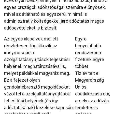
Ezek olyan célok, amelyek mind az adózók, mind az
egyes országok adóhatóságai számára előnyösek,
mivel az átlátható és egyszerű, minimális
adminisztratív költségekkel járó adóztatás magas
adóbevételeket is biztosít.
Az egyes alapelvek mellett
Egyre
részletesen foglalkozik az
bonyolultabb
iránymutatás a
rendszerben
szolgáltatásnyújtások teljesítési
fizetünk egyre
helyének meghatározásával is,
többet
melyet példákkal magyaráz meg.
Tíz év telt el
Ez a fejezet olyan
Magyarország
gondolatébresztő megoldásokat
Uniós
vázol fel a szolgáltatásnyújtások
csatlakozása óta,
teljesítési helyének (és így
amely az adózás
adóztatásának) kezelése kapcsán,
területén is