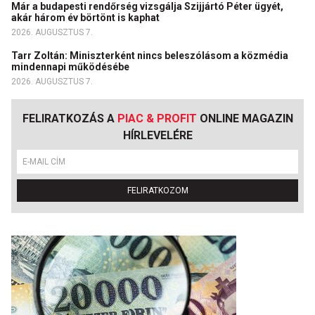
Már a budapesti rendőrség vizsgálja Szijjártó Péter ügyét,
akár három év börtönt is kaphat
2026. AUGUSZTUS 7.
Tarr Zoltán: Miniszterként nincs beleszólásom a közmédia
mindennapi működésébe
2026. AUGUSZTUS 7.
FELIRATKOZÁS A
PIAC & PROFIT
ONLINE MAGAZIN
HÍRLEVELÉRE
FELIRATKOZOM