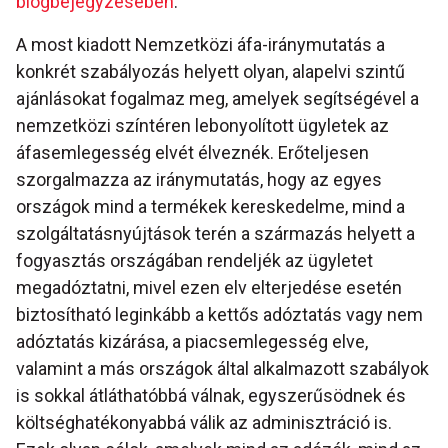
blogbejegyzésében
.
A most kiadott Nemzetközi áfa-iránymutatás a
konkrét szabályozás helyett olyan, alapelvi szintű
ajánlásokat fogalmaz meg, amelyek segítségével a
nemzetközi színtéren lebonyolított ügyletek az
áfasemlegesség elvét élveznék. Erőteljesen
szorgalmazza az iránymutatás, hogy az egyes
országok mind a termékek kereskedelme, mind a
szolgáltatásnyújtások terén a származás helyett a
fogyasztás országában rendeljék az ügyletet
megadóztatni, mivel ezen elv elterjedése esetén
biztosítható leginkább a kettős adóztatás vagy nem
adóztatás kizárása, a piacsemlegesség elve,
valamint a más országok által alkalmazott szabályok
is sokkal átláthatóbbá válnak, egyszerűsödnek és
költséghatékonyabbá válik az adminisztráció is.