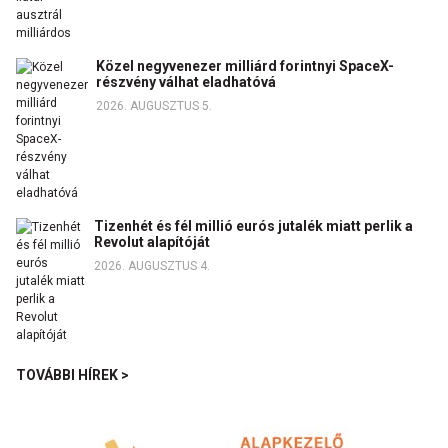
Közel negyvenezer milliárd forintnyi SpaceX-
részvény válhat eladhatóvá
2026. AUGUSZTUS 5.
Tizenhét és fél millió eurós jutalék miatt perlik a
Revolut alapítóját
2026. AUGUSZTUS 4.
TOVÁBBI HÍREK >