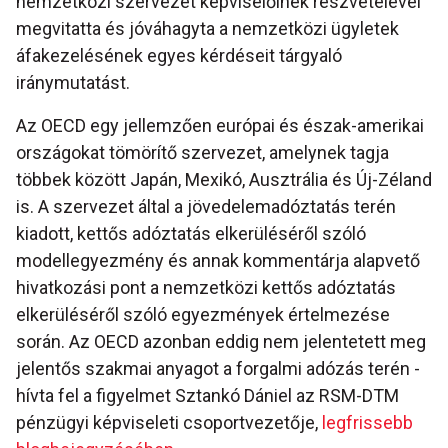
nemzetközi szervezet képviselőinek részvételével
megvitatta és jóváhagyta a nemzetközi ügyletek
áfakezelésének egyes kérdéseit tárgyaló
iránymutatást.
Az OECD egy jellemzően európai és észak-amerikai
országokat tömörítő szervezet, amelynek tagja
többek között Japán, Mexikó, Ausztrália és Új-Zéland
is. A szervezet által a jövedelemadóztatás terén
kiadott, kettős adóztatás elkerüléséről szóló
modellegyezmény és annak kommentárja alapvető
hivatkozási pont a nemzetközi kettős adóztatás
elkerüléséről szóló egyezmények értelmezése
során. Az OECD azonban eddig nem jelentetett meg
jelentős szakmai anyagot a forgalmi adózás terén -
hívta fel a figyelmet Sztankó Dániel az RSM-DTM
pénzügyi képviseleti csoportvezetője,
legfrissebb