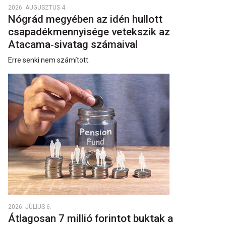
2026. AUGUSZTUS 4.
Nógrád megyében az idén hullott
csapadékmennyisége vetekszik az
Atacama‑sivatag számaival
Erre senki nem számított.
2026. JÚLIUS 6.
Átlagosan 7 millió forintot buktak a