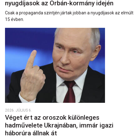
nyugdíjasok az Orbán-kormány idején
Csak a propaganda szintjén jártak jobban a nyugdíjasok az elmúlt
15 évben.
2026. JÚLIUS 6.
Véget ért az oroszok különleges
hadművelete Ukrajnában, immár igazi
háborúra állnak át