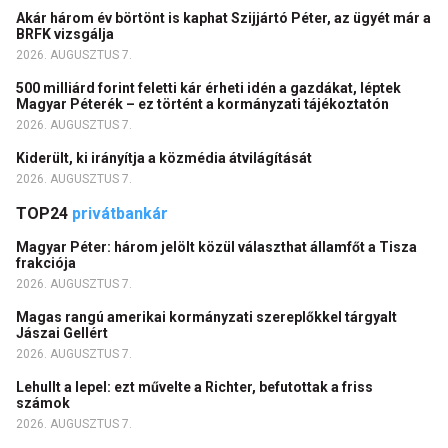
Akár három év börtönt is kaphat Szijjártó Péter, az ügyét már a
BRFK vizsgálja
2026. AUGUSZTUS 7.
500 milliárd forint feletti kár érheti idén a gazdákat, léptek
Magyar Péterék – ez történt a kormányzati tájékoztatón
2026. AUGUSZTUS 7.
Kiderült, ki irányítja a közmédia átvilágítását
2026. AUGUSZTUS 7.
TOP24
privátbankár
Magyar Péter: három jelölt közül választhat államfőt a Tisza
frakciója
2026. AUGUSZTUS 7.
Magas rangú amerikai kormányzati szereplőkkel tárgyalt
Jászai Gellért
2026. AUGUSZTUS 7.
Lehullt a lepel: ezt művelte a Richter, befutottak a friss
számok
2026. AUGUSZTUS 7.