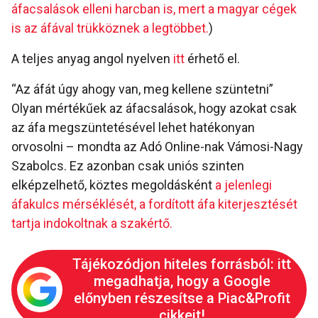
áfacsalások elleni harcban is, mert a magyar cégek
is az áfával trükköznek a legtöbbet.
)
A teljes anyag angol nyelven
itt
érhető el.
“Az áfát úgy ahogy van, meg kellene szüntetni”
Olyan mértékűek az áfacsalások, hogy azokat csak
az áfa megszüntetésével lehet hatékonyan
orvosolni – mondta az Adó Online-nak Vámosi-Nagy
Szabolcs. Ez azonban csak uniós szinten
elképzelhető, köztes megoldásként
a jelenlegi
áfakulcs mérséklését, a fordított áfa kiterjesztését
tartja indokoltnak a szakértő.
Tájékozódjon hiteles forrásból: itt
megadhatja, hogy a Google
előnyben részesítse a Piac&Profit
cikkeit!