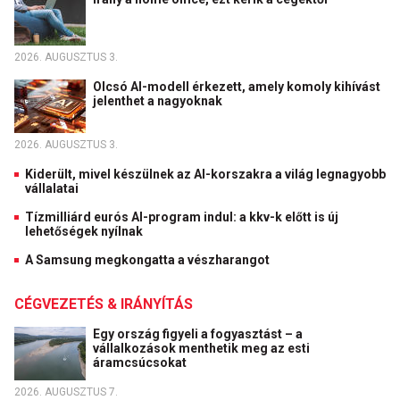
2026. AUGUSZTUS 3.
Olcsó AI-modell érkezett, amely komoly kihívást
jelenthet a nagyoknak
2026. AUGUSZTUS 3.
Kiderült, mivel készülnek az AI-korszakra a világ legnagyobb
vállalatai
Tízmilliárd eurós AI-program indul: a kkv-k előtt is új
lehetőségek nyílnak
A Samsung megkongatta a vészharangot
CÉGVEZETÉS & IRÁNYÍTÁS
Egy ország figyeli a fogyasztást – a
vállalkozások menthetik meg az esti
áramcsúcsokat
2026. AUGUSZTUS 7.