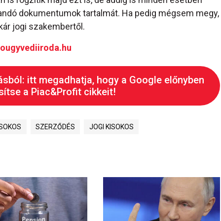
írandó dokumentumok tartalmát. Ha pedig mégsem megy,
akár jogi szakembertől.
ougyvediiroda.hu
ásból: itt megadhatja, hogy a Google előnyben
ítse a Piac&Profit cikkeit!
ISOKOS
SZERZŐDÉS
JOGI KISOKOS