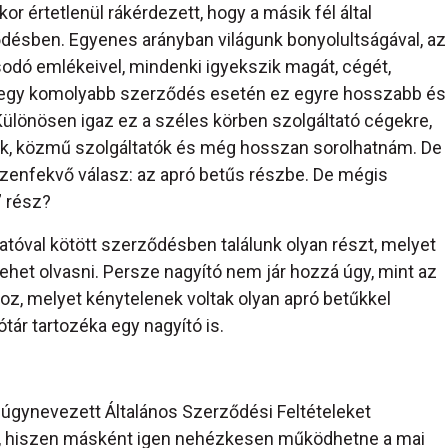
or értetlenül rákérdezett, hogy a másik fél által
ződésben. Egyenes arányban világunk bonyolultságával, az
sodó emlékeivel, mindenki igyekszik magát, cégét,
-egy komolyabb szerződés esetén ez egyre hosszabb és
Különösen igaz ez a széles körben szolgáltató cégekre,
gok, közmű szolgáltatók és még hosszan sorolhatnám. De
kézenfekvő válasz: az apró betűs részbe. De mégis
” rész?
atóval kötött szerződésben találunk olyan részt, melyet
het olvasni. Persze nagyító nem jár hozzá úgy, mint az
oz, melyet kénytelenek voltak olyan apró betűkkel
tár tartozéka egy nagyító is.
gynevezett Általános Szerződési Feltételeket
zi, hiszen másként igen nehézkesen működhetne a mai