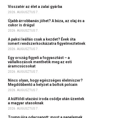
Visszatér az élet a zalai gyárba
2026. AUGUSZTUS 7.
Újabb árrobbanás jöhet? A búza, az olaj és a
cukor is drágul
2026. AUGUSZTUS 7.
A paksi leállás csak a kezdet? Évek óta
ismert rendszerkockázatra figyelmeztetnek
2026. AUGUSZTUS 7.
Egy ország figyeli a fogyasztást – a
vállalkozások menthetik meg az esti
áramcsúcsokat
2026. AUGUSZTUS 7.
Nincs olyan, hogy egészséges élelmiszer?
Megdöbbentő a helyzet a boltok polcain
2026. AUGUSZTUS 7.
A külföldi utazási iroda csődje után üzentek
a magyar utasoknak
2026. AUGUSZTUS 7.
Trump újra odacsapott: most a napelemek