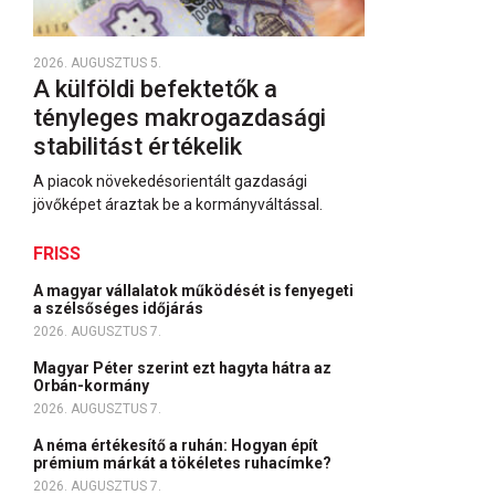
2026. AUGUSZTUS 5.
A külföldi befektetők a
tényleges makrogazdasági
stabilitást értékelik
A piacok növekedésorientált gazdasági
jövőképet áraztak be a kormányváltással.
FRISS
A magyar vállalatok működését is fenyegeti
a szélsőséges időjárás
2026. AUGUSZTUS 7.
Magyar Péter szerint ezt hagyta hátra az
Orbán-kormány
2026. AUGUSZTUS 7.
A néma értékesítő a ruhán: Hogyan épít
prémium márkát a tökéletes ruhacímke?
2026. AUGUSZTUS 7.