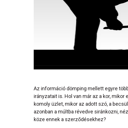
Az információ dömping mellett egyre töb
irányzatait is. Hol van már az a kor, mik
komoly üzlet, mikor az adott szó, a becsü
azonban a múltba révedve siránkozni, nézz
köze ennek a szerződésekhez?