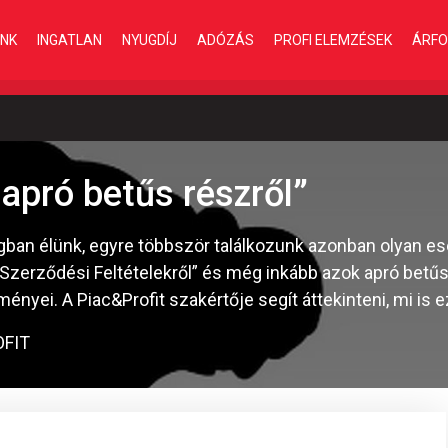
INK
INGATLAN
NYUGDÍJ
ADÓZÁS
PROFI ELEMZÉSEK
ÁRFO
„apró betűs részről”
gban élünk, egyre többször találkozunk azonban olyan ese
Szerződési Feltételekről” és még inkább azok apró betűs 
nyei. A Piac&Profit szakértője segít áttekinteni, mi is e
OFIT