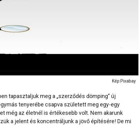
Kép:Pixabay
ben tapasztaljuk meg a „szerződés dömping” új
or egymás tenyerébe csapva született meg egy-egy
let még az életnél is értékesebb volt. Nem akarunk
ük a jelent és koncentráljunk a jövő építésére! De mi