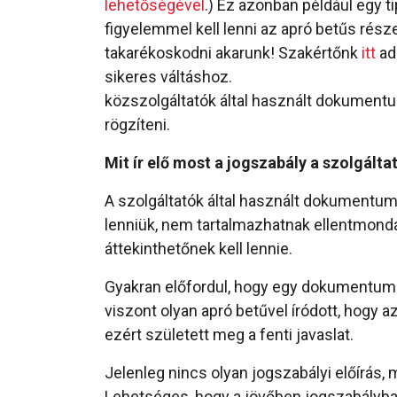
lehetőségével
.) Ez azonban például egy ti
figyelemmel kell lenni az apró betűs rész
takarékoskodni akarunk! Szakértőnk
itt
ad
sikeres váltáshoz.
közszolgáltatók által használt dokument
rögzíteni.
Mit ír elő most a jogszabály a szolgált
A szolgáltatók által használt dokumentumo
lenniük, nem tartalmazhatnak ellentmon
áttekinthetőnek kell lennie.
Gyakran előfordul, hogy egy dokumentum a
viszont olyan apró betűvel íródott, hogy
ezért született meg a fenti javaslat.
Jelenleg nincs olyan jogszabályi előírás,
Lehetséges, hogy a jövőben jogszabályban 