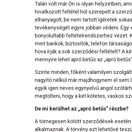
Talán volt már Ön is olyan helyzetben, amik
hivatkozott feltétel hol szerepelt a szer
elhanyagolt, be nem tartott ígéretek soka
tevékenységét egyre jobban védeni. Egy
bonyolultabb feltételrendszerhez vezet. 
mint bankok, biztosítók, telefon társasá
hova írják a sok szerződési feltételt? A 
mennyire lehet apró betűs az „apró betűs
Szinte minden, főként valamilyen szolgált
nagyító nélkül már majdhogynem el sem le
egyik igen neves egynyelvű angol szótárh
megtölteni, hogy a két kötetes, vaskos szó
De mi kerülhet az „apró betűs” részbe?
A tömegesen kötött szerződések esetén ú
alkalmaznak. A törvény ezt lehetővé tes