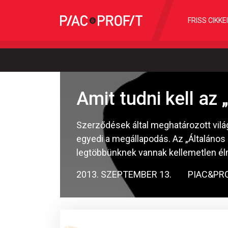
FRISS CIKKE
Amit tudni kell az 
Szerződések által meghatározott vilá
egyedi a megállapodás. Az „Általános 
legtöbbünknek vannak kellemetlen élmé
2013. SZEPTEMBER 13.
PIAC&PR