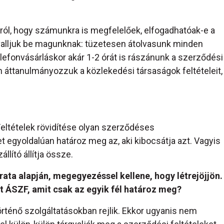
ól, hogy számunkra is megfelelőek, elfogadhatóak-e a
n valljuk be magunknak: tüzetesen átolvasunk minden
telefonvásárláskor akár 1-2 órát is rászánunk a szerződési
áttanulmányozzuk a közlekedési társaságok feltételeit,
Feltételek rövidítése olyan szerződéses
 egyoldalúan határoz meg az, aki kibocsátja azt. Vagyis
llító állítja össze.
ata alapján, megegyezéssel kellene, hogy létrejöjjön.
 ÁSZF, amit csak az egyik fél határoz meg?
rténő szolgáltatásokban rejlik. Ekkor ugyanis nem