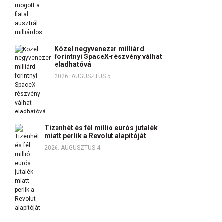
Közel negyvenezer milliárd
forintnyi SpaceX-részvény válhat
eladhatóvá
2026. AUGUSZTUS 5.
Tizenhét és fél millió eurós jutalék
miatt perlik a Revolut alapítóját
2026. AUGUSZTUS 4.