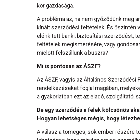
kor gazdasága.
A probléma az, ha nem győződünk meg arr
kínált szerződési feltételek. És őszinté
elénk tett banki, biztosítási szerződést, 
feltételek megismerésére, vagy gondosan 
mielőtt felszállunk a buszra?
Mi is pontosan az ÁSZF?
Az ÁSZF, vagyis az Általános Szerződési 
rendelkezéseket foglal magában, melyeket
a gyakorlatban ezt az eladó, szolgáltató, szá
De egy szerződés a felek kölcsönös akar
Hogyan lehetséges mégis, hogy létezhet
A válasz a tömeges, sok ember részére tö