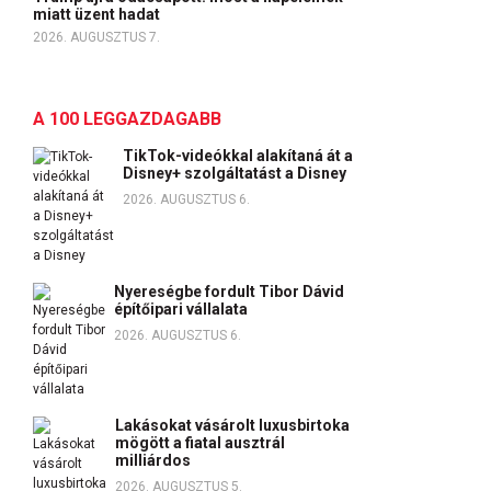
miatt üzent hadat
2026. AUGUSZTUS 7.
A 100 LEGGAZDAGABB
TikTok-videókkal alakítaná át a
Disney+ szolgáltatást a Disney
2026. AUGUSZTUS 6.
Nyereségbe fordult Tibor Dávid
építőipari vállalata
2026. AUGUSZTUS 6.
Lakásokat vásárolt luxusbirtoka
mögött a fiatal ausztrál
milliárdos
2026. AUGUSZTUS 5.