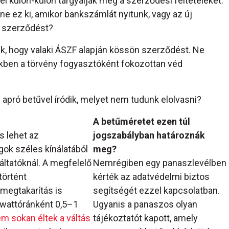
 külön-külön tárgyalják meg a szerződési feltételeket.
e ez ki, amikor bankszámlát nyitunk, vagy az új
a szerződést?
k, hogy valaki ÁSZF alapján kössön szerződést. Ne
ekben a törvény fogyasztóként fokozottan véd
n apró betűvel íródik, melyet nem tudunk elolvasni?
A betűméretet ezen túl
s lehet az
jogszabályban határoznák
ok széles kínálatából
meg?
áltatóknál. A megfelelő
Nemrégiben egy panaszlevélben
történt
kérték az adatvédelmi biztos
 megtakarítás is
segítségét ezzel kapcsolatban.
lowattóránként 0,5–1
Ugyanis a panaszos olyan
m sokan éltek a váltás
tájékoztatót kapott, amely