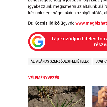
igyekezzünk megismerni az általunk alá
kérjünk segítséget akár a szolgáltatótól, 
Dr. Kocsis Ildikó
ügyvéd
www.megbizhat
Tájékozódjon hiteles forr
részes
ÁLTALÁNOS SZERZŐDÉSI FELTÉTELEK
JOGI K
VÉLEMÉNYVEZÉR