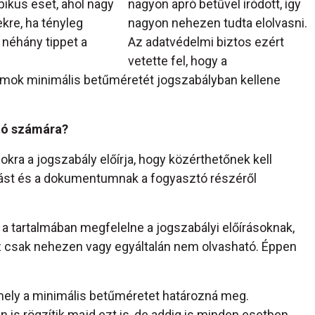
pikus eset, ahol nagy
nagyon apró betűvel íródott, így
ekre, ha tényleg
nagyon nehezen tudta elolvasni.
 néhány tippet a
Az adatvédelmi biztos ezért
vetette fel, hogy a
umok minimális betűméretét jogszabályban kellene
ató számára?
kra a jogszabály előírja, hogy közérthetőnek kell
dást és a dokumentumnak a fogyasztó részéről
 tartalmában megfelelne a jogszabályi előírásoknak,
 az csak nehezen vagy egyáltalán nem olvasható. Éppen
 mely a minimális betűméretet határozná meg.
is rögzítik majd ezt is, de addig is minden esetben