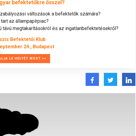
gyar befektetőkre ősszel?
szabályozási változások a befektetők számára?
tart az állampapírpiac?
távú megtakarításokról és az ingatlanbefektetésekről?
szis Befektetői Klub
zeptember 24., Budapest
ALJA LE HELYÉT MOST >>