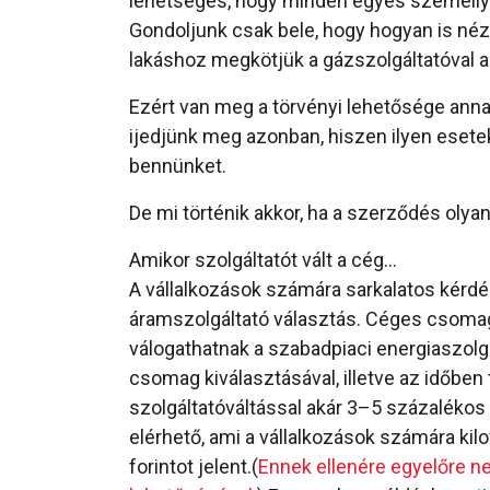
lehetséges, hogy minden egyes személlyel
Gondoljunk csak bele, hogy hogyan is nézn
lakáshoz megkötjük a gázszolgáltatóval 
Ezért van meg a törvényi lehetősége anna
ijedjünk meg azonban, hiszen ilyen eset
bennünket.
De mi történik akkor, ha a szerződés olya
Amikor szolgáltatót vált a cég...
A vállalkozások számára sarkalatos kérdé
áramszolgáltató választás. Céges csomag
válogathatnak a szabadpiaci energiaszolg
csomag kiválasztásával, illetve az időben 
szolgáltatóváltással akár 3–5 százalékos
elérhető, ami a vállalkozások számára ki
forintot jelent.(
Ennek ellenére egyelőre ne