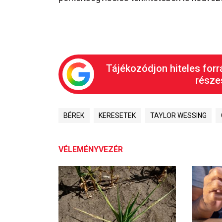
Tájékozódjon hiteles forr
részes
BÉREK
KERESETEK
TAYLOR WESSING
VÉLEMÉNYVEZÉR