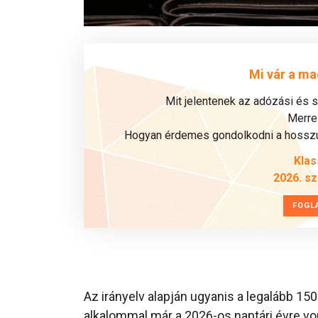
Mi vár a ma
Mit jelentenek az adózási és 
Merre 
Hogyan érdemes gondolkodni a hosszú 
Klas
2026. s
FOGL
Az irányelv alapján ugyanis a legalább 150
alkalommal már a 2026-os naptári évre von