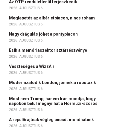
Az OTP rendületlenül terjeszkedik
2026. AUGUSZTUS 6.
Meglepetés az albérletpiacon, nincs roham
2026. AUGUSZTUS 6.
Nagy drágulás jöhet a pontypiacon
2026. AUGUSZTUS 6.
Esik a memóriaszektor sztárrészvénye
2026. AUGUSZTUS 6.
Veszteséges a WizzAir
2026. AUGUSZTUS 6.
Modernizálódik London, jönnek a robotaxik
2026. AUGUSZTUS 6.
Most nem Trump, hanem Irán mondja, hogy
napokon belül megnyílhat a Hormuzi-szoros
2026. AUGUSZTUS 6.
A repülőrajtnak végleg búcsút mondhatunk
2026. AUGUSZTUS 6.