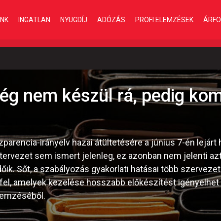
INK
INGATLAN
NYUGDÍJ
ADÓZÁS
PROFI ELEMZÉSEK
ÁRFO
g nem készül rá, pedig kom
arencia-irányelv hazai átültetésére a június 7-én lejárt 
tervezet sem ismert jelenleg, ez azonban nem jelenti az
k. Sőt, a szabályozás gyakorlati hatásai több szerveze
el, amelyek kezelése hosszabb előkészítést igényelhet –
lemzéséből.