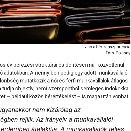
Jön a bértranszparencia
Fotó: Pixabay
6-os év bérezési struktúrái és döntései már közvetlenül
 adatokban. Amennyiben pedig egy adott munkavállalói
lönbség mutatkozik a női és férfi munkavállalók átlagos
m tudja objektív, nemi szempontból semleges indokokkal
ket – például közös bérértékelést – is maga után vonhat.
ugyanakkor nem kizárólag az
égben rejlik. Az irányelv a munkavállalói
s érdemben átalakítja. A munkavállalók teljes