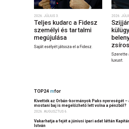
2026. JÚLIUS 3.
2026. JÚLI
Teljes kudarc a Fidesz
Szijjá
személyi és tartalmi
külüg
megújulása
beleny
zsíro
Saját esélyét játssza el a Fidesz.
Szerette 
luxust.
TOP24
m
for
Kivették az Orbán-kormányok Paks nyereségét – 
mostani baj is megelőzhető lett volna a pénzből?
2026. AUGUSZTUS 6.
Vakarhatja a fejét a júniusi ipari adat láttán Kapitá
István