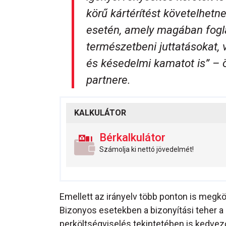
körű kártérítést követelhet
esetén, amely magában fogl
természetbeni juttatásokat,
és késedelmi kamatot is” – 
partnere.
KALKULÁTOR
Bérkalkulátor
Számolja ki nettó jövedelmét!
Emellett az irányelv több ponton is megkö
Bizonyos esetekben a bizonyítási teher a
perköltségviselés tekintetében is kedvez