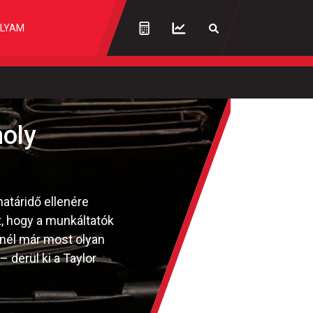
LYAM
oly
határidő ellenére
t, hogy a munkáltatók
tnél már most olyan
 derül ki a Taylor