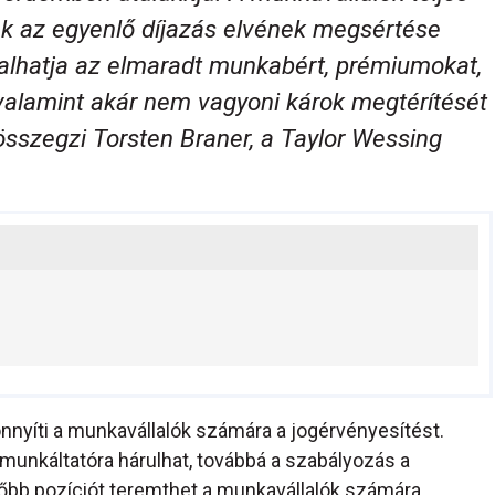
nek az egyenlő díjazás elvének megsértése
alhatja az elmaradt munkabért, prémiumokat,
 valamint akár nem vagyoni károk megtérítését
összegzi Torsten Braner, a Taylor Wessing
nnyíti a munkavállalók számára a jogérvényesítést.
 munkáltatóra hárulhat, továbbá a szabályozás a
őbb pozíciót teremthet a munkavállalók számára.