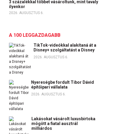
3 százalékkal többet vásároltunk, mint tavaly
ilyenkor
2026. AUGUSZTUS 6.
A 100 LEGGAZDAGABB
TikTok-videókkal alakítaná át a
Disney+ szolgáltatást a Disney
2026. AUGUSZTUS 6.
Nyereségbe fordult Tibor Dávid
építőipari vállalata
2026. AUGUSZTUS 6.
Lakásokat vásárolt luxusbirtoka
mögött a fiatal ausztrál
milliárdos