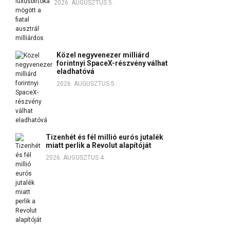
2026. AUGUSZTUS 5.
Közel negyvenezer milliárd
forintnyi SpaceX-részvény válhat
eladhatóvá
2026. AUGUSZTUS 5.
Tizenhét és fél millió eurós jutalék
miatt perlik a Revolut alapítóját
2026. AUGUSZTUS 4.