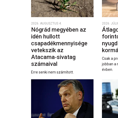
2026. AUGUSZTUS 4.
2026. JÚLI
Nógrád megyében az
Átlago
idén hullott
forint
csapadékmennyisége
nyugd
vetekszik az
kormá
Atacama‑sivatag
Csak a pr
számaival
jobban a 
évben.
Erre senki nem számított.