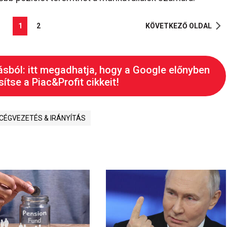
1
2
KÖVETKEZŐ OLDAL
ásból: itt megadhatja, hogy a Google előnyben
ítse a Piac&Profit cikkeit!
CÉGVEZETÉS & IRÁNYÍTÁS