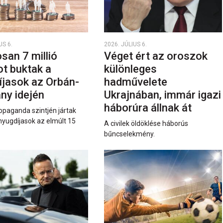
US 6.
2026. JÚLIUS 6.
san 7 millió
Véget ért az oroszok
ot buktak a
különleges
íjasok az Orbán-
hadművelete
ny idején
Ukrajnában, immár igazi
háborúra állnak át
opaganda szintjén jártak
nyugdíjasok az elmúlt 15
A civilek öldöklése háborús
bűncselekmény.