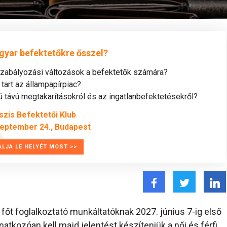
gyar befektetőkre ősszel?
szabályozási változások a befektetők számára?
tart az állampapírpiac?
távú megtakarításokról és az ingatlanbefektetésekről?
szis Befektetői Klub
zeptember 24., Budapest
ALJA LE HELYÉT MOST >>
 főt foglalkoztató munkáltatóknak 2027. június 7-ig első
atkozóan kell majd jelentést készíteniük a női és férfi