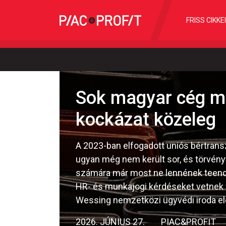
FRISS CIKKE
Sok magyar cég mé
kockázat közeleg
A 2023-ban elfogadott uniós bértranszp
ugyan még nem került sor, és törvény
számára már most ne lennének teendői
HR- és munkajogi kérdéseket vetnek f
Wessing nemzetközi ügyvédi iroda e
2026. JÚNIUS 27.
PIAC&PROFIT