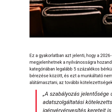
Ez a gyakorlatban azt jelenti, hogy a 202
megjelenhetnek a nyilvánosságra hozandó
kategóriában legalább 5 százalékos bérkü
bérezése között, és ezt a munkáltató ne
alátámasztani, az további kötelezettsége
„A szabályozás jelentősége 
adatszolgáltatási kötelezetts
igényérvényesítés kereteit i