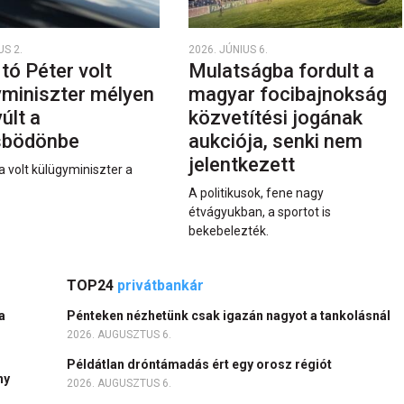
US 2.
2026. JÚNIUS 6.
rtó Péter volt
Mulatságba fordult a
yminiszter mélyen
magyar focibajnokság
últ a
közvetítési jogának
sbödönbe
aukciója, senki nem
jelentkezett
a volt külügyminiszter a
A politikusok, fene nagy
étvágyukban, a sportot is
bekebelezték.
TOP24
privátbankár
a
Pénteken nézhetünk csak igazán nagyot a tankolásnál
2026. AUGUSZTUS 6.
Példátlan dróntámadás ért egy orosz régiót
ny
2026. AUGUSZTUS 6.