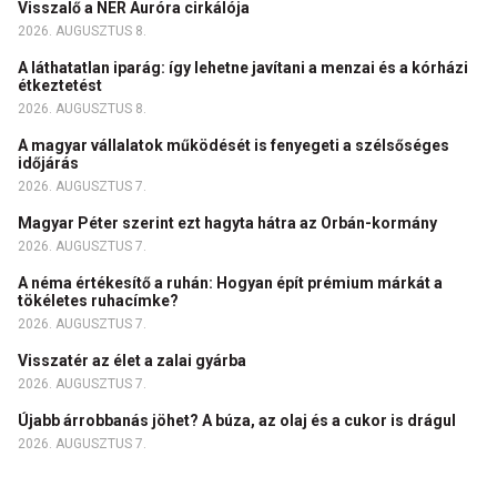
Visszalő a NER Auróra cirkálója
2026. AUGUSZTUS 8.
A láthatatlan iparág: így lehetne javítani a menzai és a kórházi
étkeztetést
2026. AUGUSZTUS 8.
A magyar vállalatok működését is fenyegeti a szélsőséges
időjárás
2026. AUGUSZTUS 7.
Magyar Péter szerint ezt hagyta hátra az Orbán-kormány
2026. AUGUSZTUS 7.
A néma értékesítő a ruhán: Hogyan épít prémium márkát a
tökéletes ruhacímke?
2026. AUGUSZTUS 7.
Visszatér az élet a zalai gyárba
2026. AUGUSZTUS 7.
Újabb árrobbanás jöhet? A búza, az olaj és a cukor is drágul
2026. AUGUSZTUS 7.