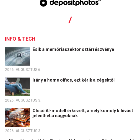
INFO & TECH
Esik a memóriaszektor sztárrészvénye
2026. AUGUSZTUS 6.
Irány a home office, ezt kérik a cégektől
2026. AUGUSZTUS 3.
Olcsó AI-modell érkezett, amely komoly kihívást
jelenthet a nagyoknak
2026. AUGUSZTUS 3.