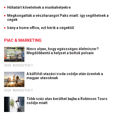
Hőhatárt követelnek a munkahelyekre
Megkongatták a vészharangot Paks miatt: így segíthetnek a
cégek
Irány a home office, ezt kérik a cégektől
PIAC & MARKETING
Nincs olyan, hogy egészséges élelmiszer?
Megdöbbentő a helyzet a boltok polcain
2026. AUGUSZTUS 7.
A külföldi utazási iroda csődje után üzentek a
magyar utasoknak
2026. AUGUSZTUS 7.
Több száz utas kerülhet bajba a Robinson Tours
csődje miatt