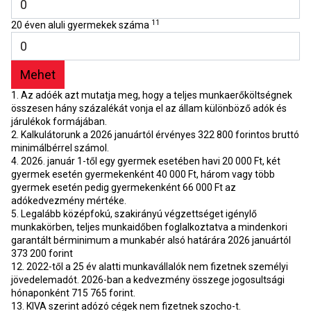
11
20 éven aluli gyermekek száma
1. Az adóék azt mutatja meg, hogy a teljes munkaerőköltségnek
összesen hány százalékát vonja el az állam különböző adók és
járulékok formájában.
2. Kalkulátorunk a 2026 januártól érvényes 322 800 forintos bruttó
minimálbérrel számol.
4. 2026. január 1-től egy gyermek esetében havi 20 000 Ft, két
gyermek esetén gyermekenként 40 000 Ft, három vagy több
gyermek esetén pedig gyermekenként 66 000 Ft az
adókedvezmény mértéke.
5. Legalább középfokú, szakirányú végzettséget igénylő
munkakörben, teljes munkaidőben foglalkoztatva a mindenkori
garantált bérminimum a munkabér alsó határára 2026 januártól
373 200 forint
12. 2022-től a 25 év alatti munkavállalók nem fizetnek személyi
jövedelemadót. 2026-ban a kedvezmény összege jogosultsági
hónaponként 715 765 forint.
13. KIVA szerint adózó cégek nem fizetnek szocho-t.