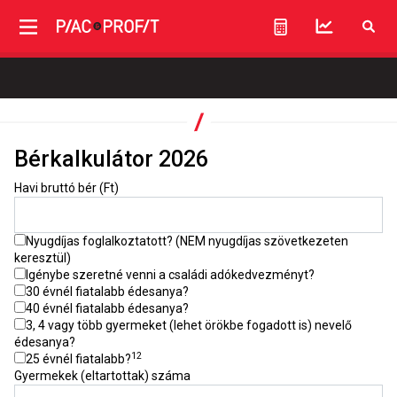
Bérkalkulátor 2026
Havi bruttó bér (Ft)
Nyugdíjas foglalkoztatott? (NEM nyugdíjas szövetkezeten
keresztül)
Igénybe szeretné venni a családi adókedvezményt?
30 évnél fiatalabb édesanya?
40 évnél fiatalabb édesanya?
3, 4 vagy több gyermeket (lehet örökbe fogadott is) nevelő
édesanya?
12
25 évnél fiatalabb?
Gyermekek (eltartottak) száma