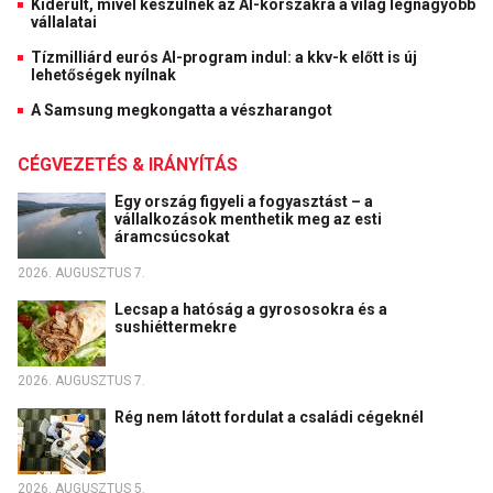
Kiderült, mivel készülnek az AI-korszakra a világ legnagyobb
vállalatai
Tízmilliárd eurós AI-program indul: a kkv-k előtt is új
lehetőségek nyílnak
A Samsung megkongatta a vészharangot
CÉGVEZETÉS & IRÁNYÍTÁS
Egy ország figyeli a fogyasztást – a
vállalkozások menthetik meg az esti
áramcsúcsokat
2026. AUGUSZTUS 7.
Lecsap a hatóság a gyrososokra és a
sushiéttermekre
2026. AUGUSZTUS 7.
Rég nem látott fordulat a családi cégeknél
2026. AUGUSZTUS 5.