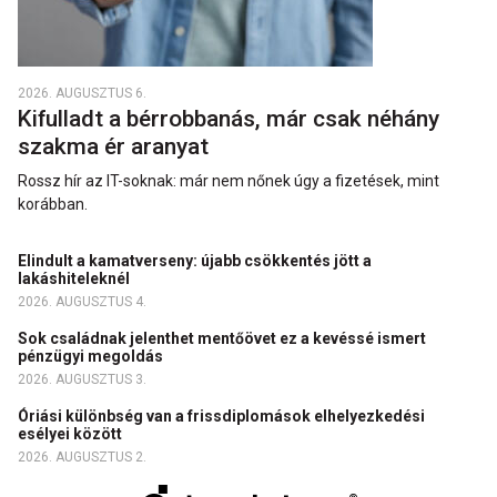
2026. AUGUSZTUS 6.
Kifulladt a bérrobbanás, már csak néhány
szakma ér aranyat
Rossz hír az IT-soknak: már nem nőnek úgy a fizetések, mint
korábban.
Elindult a kamatverseny: újabb csökkentés jött a
lakáshiteleknél
2026. AUGUSZTUS 4.
Sok családnak jelenthet mentőövet ez a kevéssé ismert
pénzügyi megoldás
2026. AUGUSZTUS 3.
Óriási különbség van a frissdiplomások elhelyezkedési
esélyei között
2026. AUGUSZTUS 2.