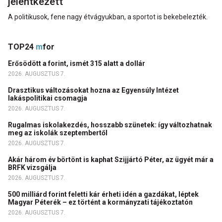
jelentkezett
A politikusok, fene nagy étvágyukban, a sportot is bekebelezték.
TOP24
m
for
Erősödött a forint, ismét 315 alatt a dollár
2026. AUGUSZTUS 7.
Drasztikus változásokat hozna az Egyensúly Intézet
lakáspolitikai csomagja
2026. AUGUSZTUS 7.
Rugalmas iskolakezdés, hosszabb szünetek: így változhatnak
meg az iskolák szeptembertől
2026. AUGUSZTUS 7.
Akár három év börtönt is kaphat Szijjártó Péter, az ügyét már a
BRFK vizsgálja
2026. AUGUSZTUS 7.
500 milliárd forint feletti kár érheti idén a gazdákat, léptek
Magyar Péterék – ez történt a kormányzati tájékoztatón
2026. AUGUSZTUS 7.