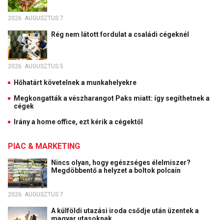
2026. AUGUSZTUS 7.
Rég nem látott fordulat a családi cégeknél
2026. AUGUSZTUS 5.
Hőhatárt követelnek a munkahelyekre
Megkongatták a vészharangot Paks miatt: így segíthetnek a
cégek
Irány a home office, ezt kérik a cégektől
PIAC & MARKETING
Nincs olyan, hogy egészséges élelmiszer?
Megdöbbentő a helyzet a boltok polcain
2026. AUGUSZTUS 7.
A külföldi utazási iroda csődje után üzentek a
magyar utasoknak