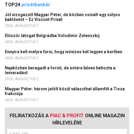
TOP24
privátbankár
Jól vizsgázott Magyar Péter, de közben csinált egy súlyos
baklövést – Ez Viszont Privát
2026. AUGUSZTUS 7.
Először látogat Belgrádba Volodimir Zelenszkij
2026. AUGUSZTUS 7.
Ennyire kell mélyre fúrni, hogy ivóvizes kút legyen a kertben
2026. AUGUSZTUS 7.
Napközben beragadt a forint, de estére bőven behozta a
lemaradást
2026. AUGUSZTUS 7.
Magyar Péter: három jelölt közül választhat államfőt a Tisza
frakciója
2026. AUGUSZTUS 7.
FELIRATKOZÁS A
PIAC & PROFIT
ONLINE MAGAZIN
HÍRLEVELÉRE