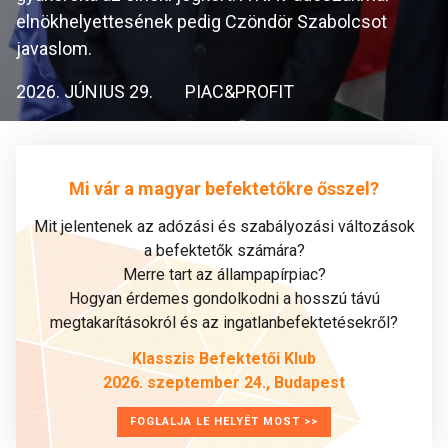
elnökhelyettesének pedig Czöndör Szabolcsot
javaslom.
2026. JÚNIUS 29.
PIAC&PROFIT
Mi vár a magyar befektetőkre ősszel?
Mit jelentenek az adózási és szabályozási változások
a befektetők számára?
Merre tart az állampapírpiac?
Hogyan érdemes gondolkodni a hosszú távú
megtakarításokról és az ingatlanbefektetésekről?
Klasszis Befektetői Klub
2026. szeptember 24., Budapest
FOGLALJA LE HELYÉT MOST >>