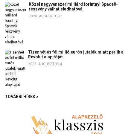
Közel negyvenezer milliárd forintnyi SpaceX-
részvény válhat eladhatóvá
2026. AUGUSZTUS 5.
Tizenhét és fél millió eurós jutalék miatt perlik a
Revolut alapítóját
2026. AUGUSZTUS 4.
TOVÁBBI HÍREK >