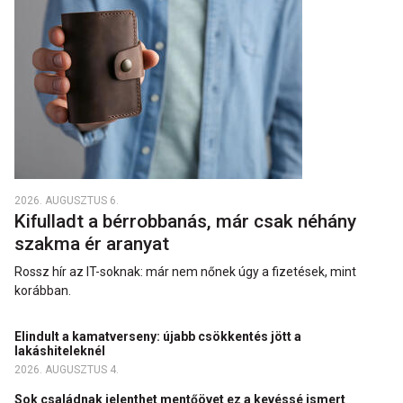
2026. AUGUSZTUS 6.
Kifulladt a bérrobbanás, már csak néhány
szakma ér aranyat
Rossz hír az IT-soknak: már nem nőnek úgy a fizetések, mint
korábban.
Elindult a kamatverseny: újabb csökkentés jött a
lakáshiteleknél
2026. AUGUSZTUS 4.
Sok családnak jelenthet mentőövet ez a kevéssé ismert