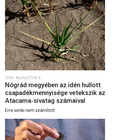
2026. AUGUSZTUS 4.
Nógrád megyében az idén hullott
csapadékmennyisége vetekszik az
Atacama‑sivatag számaival
Erre senki nem számított.