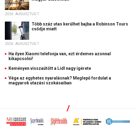
2026. AUGUSZTUS 7.
Több száz utas kerülhet bajba a Robinson Tours
csődje miatt
2026. AUGUSZTUS 7.
Ha ilyen Xiaomi telefonja van, ezt érdemes azonnal
kikapcsolni!
Keményen visszaütött a Lidl nagy ígérete
Vége az egyhetes nyaralásnak? Meglepő fordulat a
magyarok utazási szokásaiban