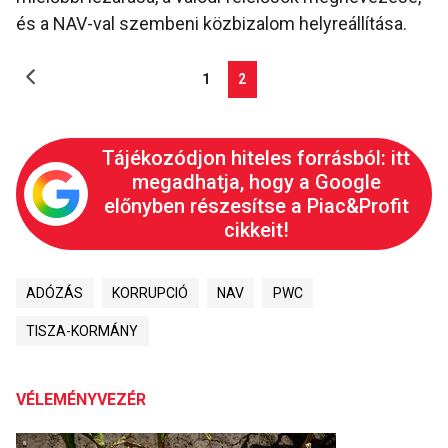
és a NAV-val szembeni közbizalom helyreállítása.
1
2
Tájékozódjon hiteles forrásból: itt
megadhatja, hogy a Google
előnyben részesítse a Piac&Profit
cikkeit!
ADÓZÁS
KORRUPCIÓ
NAV
PWC
TISZA-KORMÁNY
VÉLEMÉNYVEZÉR