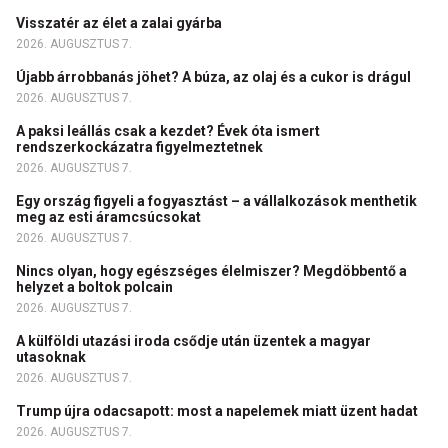
Visszatér az élet a zalai gyárba
2026. AUGUSZTUS 7.
Újabb árrobbanás jöhet? A búza, az olaj és a cukor is drágul
2026. AUGUSZTUS 7.
A paksi leállás csak a kezdet? Évek óta ismert
rendszerkockázatra figyelmeztetnek
2026. AUGUSZTUS 7.
Egy ország figyeli a fogyasztást – a vállalkozások menthetik
meg az esti áramcsúcsokat
2026. AUGUSZTUS 7.
Nincs olyan, hogy egészséges élelmiszer? Megdöbbentő a
helyzet a boltok polcain
2026. AUGUSZTUS 7.
A külföldi utazási iroda csődje után üzentek a magyar
utasoknak
2026. AUGUSZTUS 7.
Trump újra odacsapott: most a napelemek miatt üzent hadat
2026. AUGUSZTUS 7.