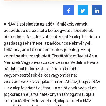
A NAV alapfeladata az adók, járulékok, vámok
beszedése és ezáltal a költségvetési bevételek
biztosítása. Az adóhivatalnak szintén alapfeladata a
gazdaság fehérítése, az adóbűncselekmények
feltárása, ami különösen fontos jelenleg. Az új
kormány által meghirdett Tisztítótűz művelet és a
Nemzeti Vagyonvisszaszerzési és Védelmi Hivatal
példátlanul határozott fellépés a korábbi
vagyonvesztések és közvagyont érintő
visszaélések kivizsgálása terén. Ahhoz, hogy a NAV
– az alapfeladatát ellátva – a saját eszközeivel és
jogkörében eljárva hatékonyan támogatni tudja a
korrupcióellenes küzdelmet, alapfeltétel a NAV