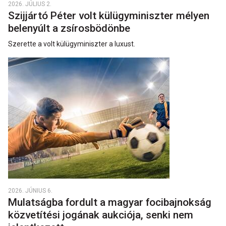
2026. JÚLIUS 2.
Szijjártó Péter volt külügyminiszter mélyen
belenyúlt a zsírosbödönbe
Szerette a volt külügyminiszter a luxust.
2026. JÚNIUS 6.
Mulatságba fordult a magyar focibajnokság
közvetítési jogának aukciója, senki nem