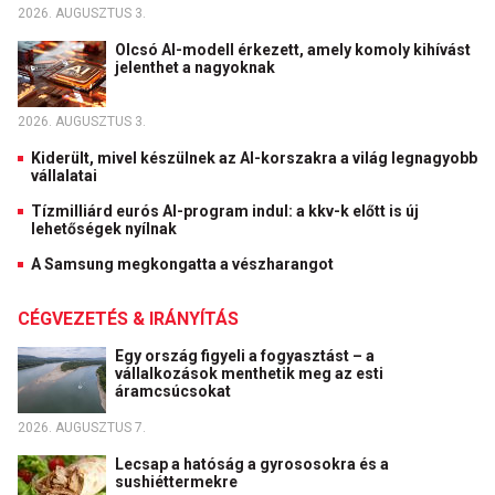
2026. AUGUSZTUS 3.
Olcsó AI-modell érkezett, amely komoly kihívást
jelenthet a nagyoknak
2026. AUGUSZTUS 3.
Kiderült, mivel készülnek az AI-korszakra a világ legnagyobb
vállalatai
Tízmilliárd eurós AI-program indul: a kkv-k előtt is új
lehetőségek nyílnak
A Samsung megkongatta a vészharangot
CÉGVEZETÉS & IRÁNYÍTÁS
Egy ország figyeli a fogyasztást – a
vállalkozások menthetik meg az esti
áramcsúcsokat
2026. AUGUSZTUS 7.
Lecsap a hatóság a gyrososokra és a
sushiéttermekre