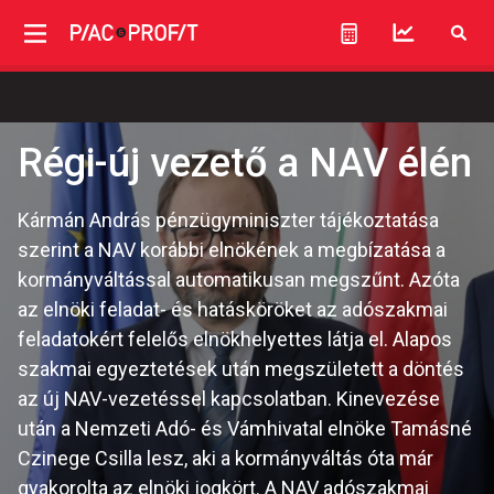
Régi-új vezető a NAV élén
Kármán András pénzügyminiszter tájékoztatása
szerint a NAV korábbi elnökének a megbízatása a
kormányváltással automatikusan megszűnt. Azóta
az elnöki feladat- és hatásköröket az adószakmai
feladatokért felelős elnökhelyettes látja el. Alapos
szakmai egyeztetések után megszületett a döntés
az új NAV-vezetéssel kapcsolatban. Kinevezése
után a Nemzeti Adó- és Vámhivatal elnöke Tamásné
Czinege Csilla lesz, aki a kormányváltás óta már
gyakorolta az elnöki jogkört. A NAV adószakmai