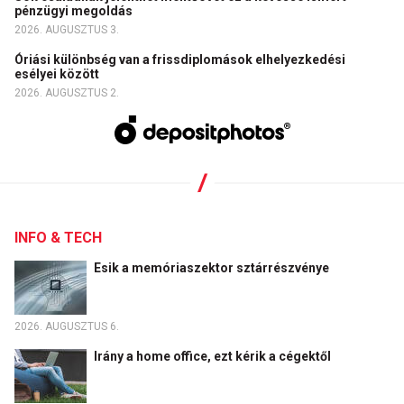
pénzügyi megoldás
2026. AUGUSZTUS 3.
Óriási különbség van a frissdiplomások elhelyezkedési
esélyei között
2026. AUGUSZTUS 2.
INFO & TECH
Esik a memóriaszektor sztárrészvénye
2026. AUGUSZTUS 6.
Irány a home office, ezt kérik a cégektől