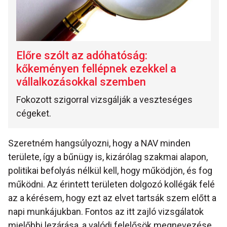
Előre szólt az adóhatóság:
kőkeményen fellépnek ezekkel a
vállalkozásokkal szemben
Fokozott szigorral vizsgálják a veszteséges
cégeket.
Szeretném hangsúlyozni, hogy a NAV minden
területe, így a bűnügy is, kizárólag szakmai alapon,
politikai befolyás nélkül kell, hogy működjön, és fog
működni. Az érintett területen dolgozó kollégák felé
az a kérésem, hogy ezt az elvet tartsák szem előtt a
napi munkájukban. Fontos az itt zajló vizsgálatok
mielőbbi lezárása, a valódi felelősök megnevezése,