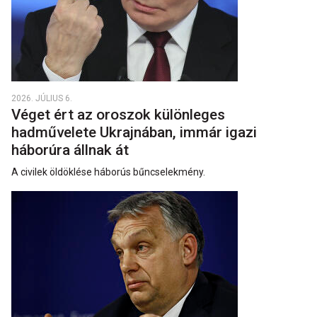
2026. JÚLIUS 6.
Véget ért az oroszok különleges
hadművelete Ukrajnában, immár igazi
háborúra állnak át
A civilek öldöklése háborús bűncselekmény.