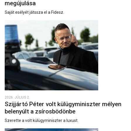
megújulása
Saját esélyét játssza el a Fidesz.
2026. JÚLIUS 2.
Szijjártó Péter volt külügyminiszter mélyen
belenyúlt a zsírosbödönbe
Szerette a volt külügyminiszter a luxust.