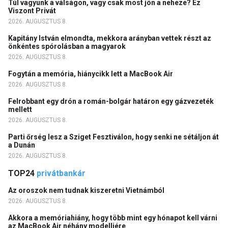
Túl vagyunk a válságon, vagy csak most jön a neheze? Ez
Viszont Privát
2026. AUGUSZTUS 8.
Kapitány István elmondta, mekkora arányban vettek részt az
önkéntes spórolásban a magyarok
2026. AUGUSZTUS 8.
Fogytán a memória, hiánycikk lett a MacBook Air
2026. AUGUSZTUS 8.
Felrobbant egy drón a román-bolgár határon egy gázvezeték
mellett
2026. AUGUSZTUS 8.
Parti őrség lesz a Sziget Fesztiválon, hogy senki ne sétáljon át
a Dunán
2026. AUGUSZTUS 8.
TOP24
privátbankár
Az oroszok nem tudnak kiszeretni Vietnámból
2026. AUGUSZTUS 8.
Akkora a memóriahiány, hogy több mint egy hónapot kell várni
az MacBook Air néhány modelljére