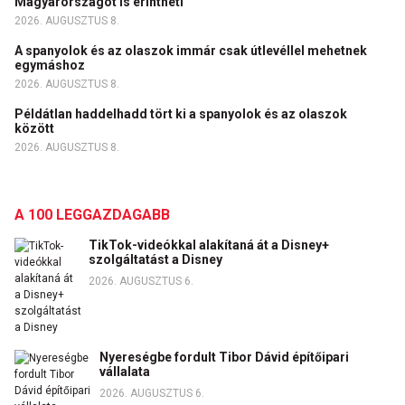
Magyarországot is érintheti
2026. AUGUSZTUS 8.
A spanyolok és az olaszok immár csak útlevéllel mehetnek
egymáshoz
2026. AUGUSZTUS 8.
Példátlan haddelhadd tört ki a spanyolok és az olaszok
között
2026. AUGUSZTUS 8.
A 100 LEGGAZDAGABB
TikTok-videókkal alakítaná át a Disney+
szolgáltatást a Disney
2026. AUGUSZTUS 6.
Nyereségbe fordult Tibor Dávid építőipari
vállalata
2026. AUGUSZTUS 6.