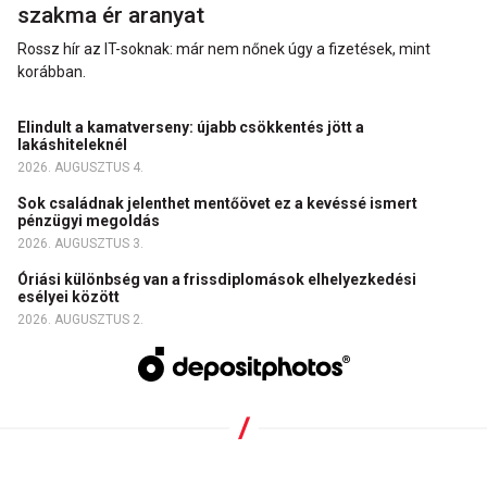
szakma ér aranyat
Rossz hír az IT-soknak: már nem nőnek úgy a fizetések, mint
korábban.
Elindult a kamatverseny: újabb csökkentés jött a
lakáshiteleknél
2026. AUGUSZTUS 4.
Sok családnak jelenthet mentőövet ez a kevéssé ismert
pénzügyi megoldás
2026. AUGUSZTUS 3.
Óriási különbség van a frissdiplomások elhelyezkedési
esélyei között
2026. AUGUSZTUS 2.