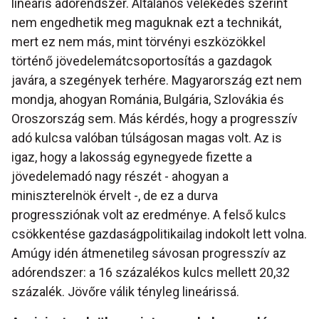
lineáris adórendszer. Általános vélekedés szerint
nem engedhetik meg maguknak ezt a technikát,
mert ez nem más, mint törvényi eszközökkel
történő jövedelemátcsoportosítás a gazdagok
javára, a szegények terhére. Magyarország ezt nem
mondja, ahogyan Románia, Bulgária, Szlovákia és
Oroszország sem. Más kérdés, hogy a progresszív
adó kulcsa valóban túlságosan magas volt. Az is
igaz, hogy a lakosság egynegyede fizette a
jövedelemadó nagy részét - ahogyan a
miniszterelnök érvelt -, de ez a durva
progressziónak volt az eredménye. A felső kulcs
csökkentése gazdaságpolitikailag indokolt lett volna.
Amúgy idén átmenetileg sávosan progresszív az
adórendszer: a 16 százalékos kulcs mellett 20,32
százalék. Jövőre válik tényleg lineárissá.