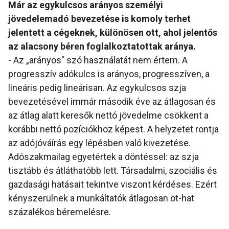
Már az egykulcsos arányos személyi
jövedelemadó bevezetése is komoly terhet
jelentett a cégeknek, különösen ott, ahol jelentős
az alacsony béren foglalkoztatottak aránya.
- Az „arányos" szó használatát nem értem. A
progresszív adókulcs is arányos, progresszíven, a
lineáris pedig lineárisan. Az egykulcsos szja
bevezetésével immár második éve az átlagosan és
az átlag alatt keresők nettó jövedelme csökkent a
korábbi nettó pozíciókhoz képest. A helyzetet rontja
az adójóváírás egy lépésben való kivezetése.
Adószakmailag egyetértek a döntéssel: az szja
tisztább és átláthatóbb lett. Társadalmi, szociális és
gazdasági hatásait tekintve viszont kérdéses. Ezért
kényszerülnek a munkáltatók átlagosan öt-hat
százalékos béremelésre.