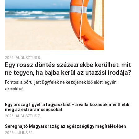
2026. AUGUSZTUS 8.
Egy rossz döntés százezrekbe kerülhet: mit
ne tegyen, ha bajba kerül az utazási irodája?
Fontos: a pórul járt ügyfelek ne kezdjenek idő előtti egyéni
akciókba!
Egy ország figyeli a fogyasztást – a vállalkozások menthetik
meg az esti áramcsúcsokat
2026. AUGUSZTUS 7.
Sereghajtó Magyarország az egészségügy megítélésében
2026. JÚLIUS 31.