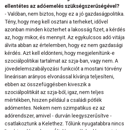
ellentétes az adóemelés szükségszerűségével?
- Valóban, nem biztos, hogy ez a jó gazdaságpolitika.
Tény, hogy meg kell osztani a terheket, idővel
azonban minden közterhet a lakosság fizet, a kérdés
az, hogy mikor, és mennyit. Az egykulcsos adó vitája
álvita abban az értelemben, hogy ez nem gazdasági
kérdés. Azt kell eldönteni, hogy megjelenítünk-e
szociálpolitikai tartalmat az szja-ban, vagy nem. A
jövedelemszabályozási funkciót a mostani törvény
lineárisan arányos elvonással kívánja teljesíteni,
ebben az összefüggésben kiveszik a
szociálpolitikát az szja-ból, igaz, nem teljes
mértékben, hiszen például a családi pótlék
adómentes. Nekem nem szimpatikus ez az
adórendszer, amivel - durván leegyszerűsítve -
csatlakoztunk a Kelethez. Tőlünk nyugatabbra nincs