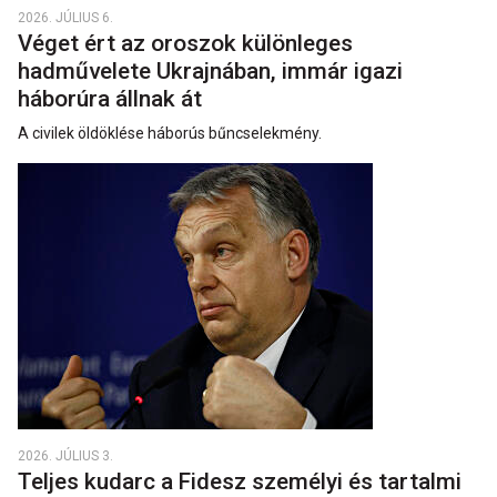
2026. JÚLIUS 6.
Véget ért az oroszok különleges
hadművelete Ukrajnában, immár igazi
háborúra állnak át
A civilek öldöklése háborús bűncselekmény.
2026. JÚLIUS 3.
Teljes kudarc a Fidesz személyi és tartalmi