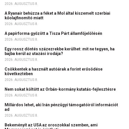
2026. AUGUSZTUS 8.
A Ryanair behúzza a féket a Mol által kiszemelt szerbiai
kőolajfinomító miatt
2026. AUGUSZTUS 8.
A papírforma győzött a Tisza Párt államfőjelölésén
2026. AUGUSZTUS 8.
Egy rossz döntés százezrekbe kerülhet: mit ne tegyen, ha
bajba kerül az utazási irodája?
2026. AUGUSZTUS 8.
Csökkentek a használt autóárak a forint erősödése
következtében
2026. AUGUSZTUS 8.
Nem sokat költött az Orbán-kormány kutatás-fejlesztésre
2026. AUGUSZTUS 8.
Millárdos lehet, aki Irán pénzügyi támogatóiról információt
ad
2026. AUGUSZTUS 8.
Bekeményít az USA az oroszokkal szemben, ami