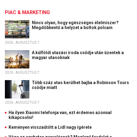
PIAC & MARKETING
Nincs olyan, hogy egészséges élelmiszer?
Megdöbbentő a helyzet a boltok polcain
2026. AUGUSZTUS 7.
A külföldi utazási iroda csődje után üzentek a
magyar utasoknak
2026. AUGUSZTUS 7.
Több száz utas kerülhet bajba a Robinson Tours
csődje miatt
2026. AUGUSZTUS 7.
Ha ilyen Xiaomi telefonja van, ezt érdemes azonnal
kikapcsolni!
Keményen visszaütött a Lidl nagy ígérete