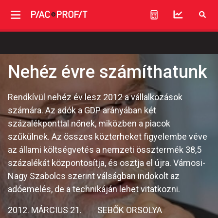
Nehéz évre számíthatunk
Rendkívül nehéz év lesz 2012 a vállalkozások
számára. Az adók a GDP arányában két
százalékponttal nőnek, miközben a piacok
szűkülnek. Az összes közterheket figyelembe véve
az állami költségvetés a nemzeti össztermék 38,5
százalékát központosítja, és osztja el újra. Vámosi-
Nagy Szabolcs szerint válságban indokolt az
adóemelés, de a technikáján lehet vitatkozni.
2012. MÁRCIUS 21.
SEBŐK ORSOLYA