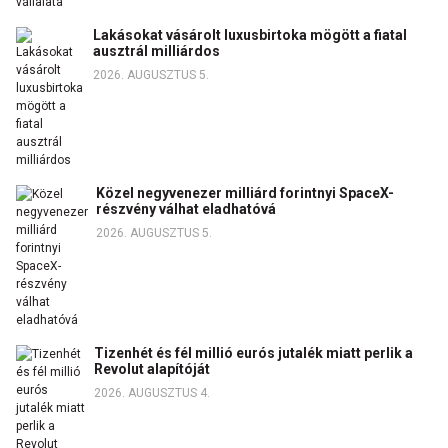
Lakásokat vásárolt luxusbirtoka mögött a fiatal
ausztrál milliárdos
2026. AUGUSZTUS 5.
Közel negyvenezer milliárd forintnyi SpaceX-
részvény válhat eladhatóvá
2026. AUGUSZTUS 5.
Tizenhét és fél millió eurós jutalék miatt perlik a
Revolut alapítóját
2026. AUGUSZTUS 4.