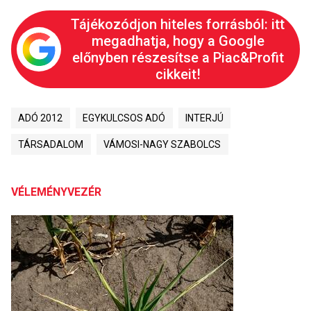
Tájékozódjon hiteles forrásból: itt
megadhatja, hogy a Google
előnyben részesítse a Piac&Profit
cikkeit!
ADÓ 2012
EGYKULCSOS ADÓ
INTERJÚ
TÁRSADALOM
VÁMOSI-NAGY SZABOLCS
VÉLEMÉNYVEZÉR