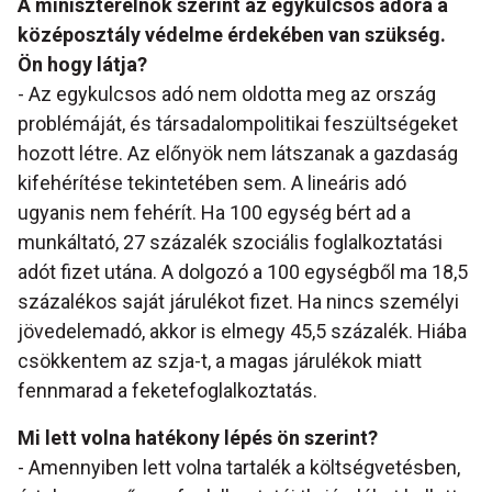
A miniszterelnök szerint az egykulcsos adóra a
középosztály védelme érdekében van szükség.
Ön hogy látja?
- Az egykulcsos adó nem oldotta meg az ország
problémáját, és társadalompolitikai feszültségeket
hozott létre. Az előnyök nem látszanak a gazdaság
kifehérítése tekintetében sem. A lineáris adó
ugyanis nem fehérít. Ha 100 egység bért ad a
munkáltató, 27 százalék szociális foglalkoztatási
adót fizet utána. A dolgozó a 100 egységből ma 18,5
százalékos saját járulékot fizet. Ha nincs személyi
jövedelemadó, akkor is elmegy 45,5 százalék. Hiába
csökkentem az szja-t, a magas járulékok miatt
fennmarad a feketefoglalkoztatás.
Mi lett volna hatékony lépés ön szerint?
- Amennyiben lett volna tartalék a költségvetésben,