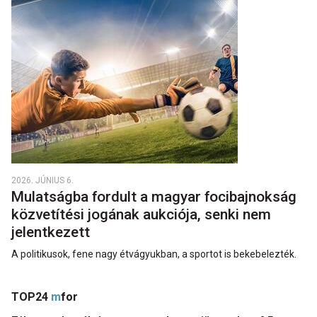
2026. JÚNIUS 6.
Mulatságba fordult a magyar focibajnokság
közvetítési jogának aukciója, senki nem
jelentkezett
A politikusok, fene nagy étvágyukban, a sportot is bekebelezték.
TOP24
m
for