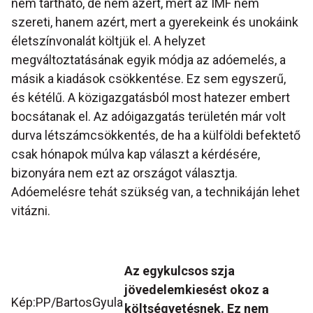
nem tartható, de nem azért, mert az IMF nem
szereti, hanem azért, mert a gyerekeink és unokáink
életszínvonalát költjük el. A helyzet
megváltoztatásának egyik módja az adóemelés, a
másik a kiadások csökkentése. Ez sem egyszerű,
és kétélű. A közigazgatásból most hatezer embert
bocsátanak el. Az adóigazgatás területén már volt
durva létszámcsökkentés, de ha a külföldi befektető
csak hónapok múlva kap választ a kérdésére,
bizonyára nem ezt az országot választja.
Adóemelésre tehát szükség van, a technikáján lehet
vitázni.
Az egykulcsos szja
jövedelemkiesést okoz a
Kép:PP/BartosGyula
költségvetésnek. Ez nem