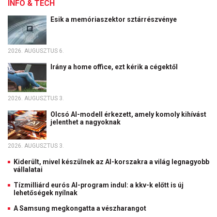
INFO & TECH
Esik a memóriaszektor sztárrészvénye
2026. AUGUSZTUS 6.
Irány a home office, ezt kérik a cégektől
2026. AUGUSZTUS 3.
Olcsó AI-modell érkezett, amely komoly kihívást
jelenthet a nagyoknak
2026. AUGUSZTUS 3.
Kiderült, mivel készülnek az AI-korszakra a világ legnagyobb
vállalatai
Tízmilliárd eurós AI-program indul: a kkv-k előtt is új
lehetőségek nyílnak
A Samsung megkongatta a vészharangot