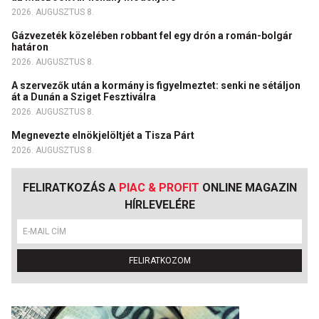
2026. AUGUSZTUS 8.
Gázvezeték közelében robbant fel egy drón a román-bolgár
határon
2026. AUGUSZTUS 8.
A szervezők után a kormány is figyelmeztet: senki ne sétáljon
át a Dunán a Sziget Fesztiválra
2026. AUGUSZTUS 8.
Megnevezte elnökjelöltjét a Tisza Párt
2026. AUGUSZTUS 8.
FELIRATKOZÁS A
PIAC & PROFIT
ONLINE MAGAZIN
HÍRLEVELÉRE
FELIRATKOZOM