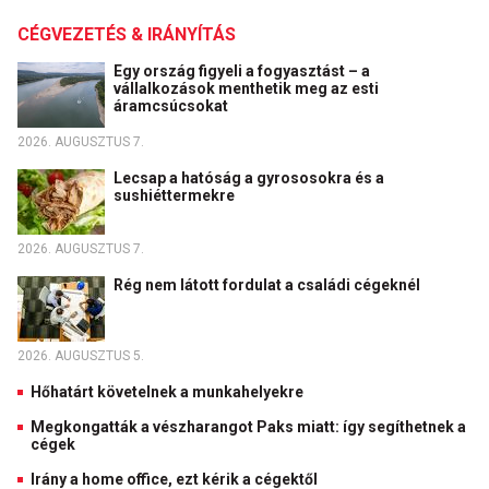
CÉGVEZETÉS & IRÁNYÍTÁS
Egy ország figyeli a fogyasztást – a
vállalkozások menthetik meg az esti
áramcsúcsokat
2026. AUGUSZTUS 7.
Lecsap a hatóság a gyrososokra és a
sushiéttermekre
2026. AUGUSZTUS 7.
Rég nem látott fordulat a családi cégeknél
2026. AUGUSZTUS 5.
Hőhatárt követelnek a munkahelyekre
Megkongatták a vészharangot Paks miatt: így segíthetnek a
cégek
Irány a home office, ezt kérik a cégektől