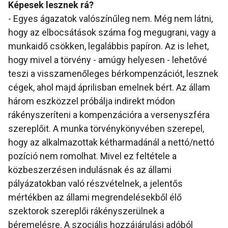
Képesek lesznek rá?
- Egyes ágazatok valószínűleg nem. Még nem látni,
hogy az elbocsátások száma fog megugrani, vagy a
munkaidő csökken, legalábbis papíron. Az is lehet,
hogy mivel a törvény - amúgy helyesen - lehetővé
teszi a visszamenőleges bérkompenzációt, lesznek
cégek, ahol majd áprilisban emelnek bért. Az állam
három eszközzel próbálja indirekt módon
rákényszeríteni a kompenzációra a versenyszféra
szereplőit. A munka törvénykönyvében szerepel,
hogy az alkalmazottak kétharmadánál a nettó/nettó
pozíció nem romolhat. Mivel ez feltétele a
közbeszerzésen indulásnak és az állami
pályázatokban való részvételnek, a jelentős
mértékben az állami megrendelésekből élő
szektorok szereplői rákényszerülnek a
béremelésre. A szociális hozzájárulási adóból