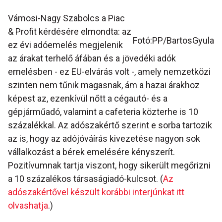
Vámosi-Nagy Szabolcs a Piac
& Profit kérdésére elmondta: az
Fotó:PP/BartosGyula
ez évi adóemelés megjelenik
az árakat terhelő áfában és a jövedéki adók
emelésben - ez EU-elvárás volt -, amely nemzetközi
szinten nem tűnik magasnak, ám a hazai árakhoz
képest az, ezenkívül nőtt a cégautó- és a
gépjárműadó, valamint a cafeteria közterhe is 10
százalékkal. Az adószakértő szerint e sorba tartozik
az is, hogy az adójóváírás kivezetése nagyon sok
vállalkozást a bérek emelésére kényszerít.
Pozitívumnak tartja viszont, hogy sikerült megőrizni
a 10 százalékos társaságiadó-kulcsot. (
Az
adószakértővel készült korábbi interjúnkat itt
olvashatja
.)