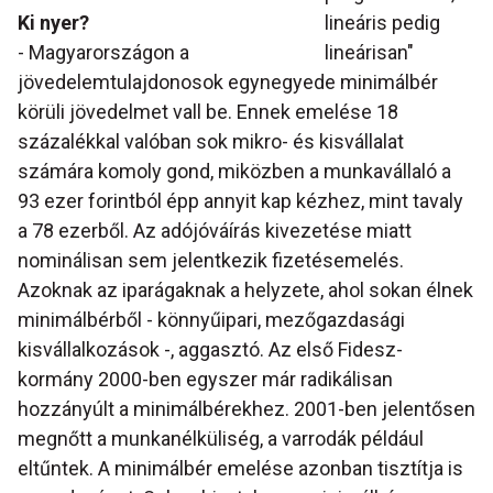
Ki nyer?
lineáris pedig
- Magyarországon a
lineárisan"
jövedelemtulajdonosok egynegyede minimálbér
körüli jövedelmet vall be. Ennek emelése 18
százalékkal valóban sok mikro- és kisvállalat
számára komoly gond, miközben a munkavállaló a
93 ezer forintból épp annyit kap kézhez, mint tavaly
a 78 ezerből. Az adójóváírás kivezetése miatt
nominálisan sem jelentkezik fizetésemelés.
Azoknak az iparágaknak a helyzete, ahol sokan élnek
minimálbérből - könnyűipari, mezőgazdasági
kisvállalkozások -, aggasztó. Az első Fidesz-
kormány 2000-ben egyszer már radikálisan
hozzányúlt a minimálbérekhez. 2001-ben jelentősen
megnőtt a munkanélküliség, a varrodák például
eltűntek. A minimálbér emelése azonban tisztítja is