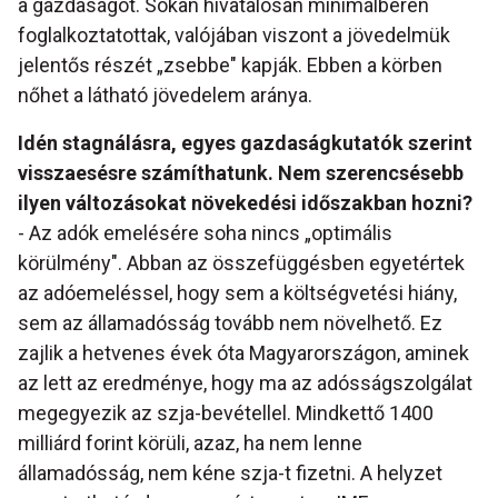
a gazdaságot. Sokan hivatalosan minimálbéren
foglalkoztatottak, valójában viszont a jövedelmük
jelentős részét „zsebbe" kapják. Ebben a körben
nőhet a látható jövedelem aránya.
Idén stagnálásra, egyes gazdaságkutatók szerint
visszaesésre számíthatunk. Nem szerencsésebb
ilyen változásokat növekedési időszakban hozni?
- Az adók emelésére soha nincs „optimális
körülmény". Abban az összefüggésben egyetértek
az adóemeléssel, hogy sem a költségvetési hiány,
sem az államadósság tovább nem növelhető. Ez
zajlik a hetvenes évek óta Magyarországon, aminek
az lett az eredménye, hogy ma az adósságszolgálat
megegyezik az szja-bevétellel. Mindkettő 1400
milliárd forint körüli, azaz, ha nem lenne
államadósság, nem kéne szja-t fizetni. A helyzet