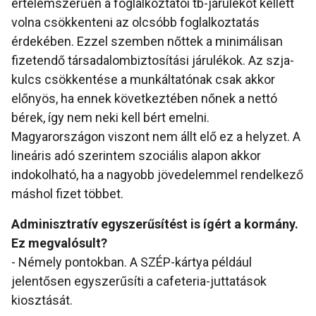
értelemszerűen a foglalkoztatói tb-járulékot kellett
volna csökkenteni az olcsóbb foglalkoztatás
érdekében. Ezzel szemben nőttek a minimálisan
fizetendő társadalombiztosítási járulékok. Az szja-
kulcs csökkentése a munkáltatónak csak akkor
előnyös, ha ennek következtében nőnek a nettó
bérek, így nem neki kell bért emelni.
Magyarországon viszont nem állt elő ez a helyzet. A
lineáris adó szerintem szociális alapon akkor
indokolható, ha a nagyobb jövedelemmel rendelkező
máshol fizet többet.
Adminisztratív egyszerűsítést is ígért a kormány.
Ez megvalósult?
- Némely pontokban. A SZÉP-kártya például
jelentősen egyszerűsíti a cafeteria-juttatások
kiosztását.