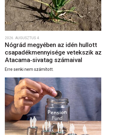
2026. AUGUSZTUS 4.
Nógrád megyében az idén hullott
csapadékmennyisége vetekszik az
Atacama‑sivatag számaival
Erre senki nem számított.