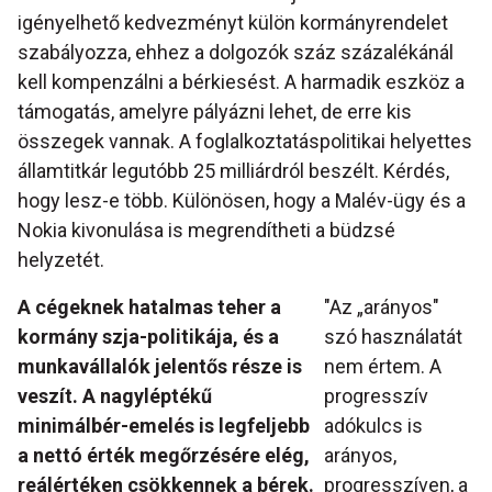
igényelhető kedvezményt külön kormányrendelet
szabályozza, ehhez a dolgozók száz százalékánál
kell kompenzálni a bérkiesést. A harmadik eszköz a
támogatás, amelyre pályázni lehet, de erre kis
összegek vannak. A foglalkoztatáspolitikai helyettes
államtitkár legutóbb 25 milliárdról beszélt. Kérdés,
hogy lesz-e több. Különösen, hogy a Malév-ügy és a
Nokia kivonulása is megrendítheti a büdzsé
helyzetét.
A cégeknek hatalmas teher a
"Az „arányos"
kormány szja-politikája, és a
szó használatát
munkavállalók jelentős része is
nem értem. A
veszít. A nagyléptékű
progresszív
minimálbér-emelés is legfeljebb
adókulcs is
a nettó érték megőrzésére elég,
arányos,
reálértéken csökkennek a bérek.
progresszíven, a