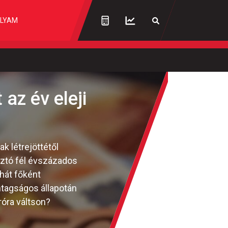
LYAM
az év eleji
k létrejöttétől
sztó fél évszázados
hát főként
ntagságos állapotán
róra váltson?