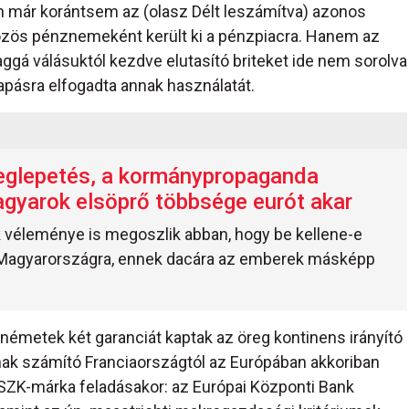
an már korántsem az (olasz Délt leszámítva) azonos
m közös pénznemeként került ki a pénzpiacra. Hanem az
aggá válásuktól kezdve elutasító briteket ide nem sorolva
pásra elfogadta annak használatát.
glepetés, a kormánypropaganda
agyarok elsöprő többsége eurót akar
k véleménye is megoszlik abban, hogy be kellene-e
 Magyarországra, ennek dacára az emberek másképp
németek két garanciát kaptak az öreg kontinens irányító
ának számító Franciaországtól az Európában akkoriban
SZK-márka feladásakor: az Európai Központi Bank