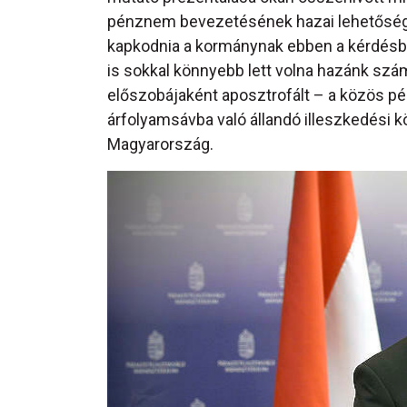
pénznem bevezetésének hazai lehetőségér
kapkodnia a kormánynak ebben a kérdésbe
is sokkal könnyebb lett volna hazánk szám
előszobájaként aposztrofált – a közös p
árfolyamsávba való állandó illeszkedési köt
Magyarország.