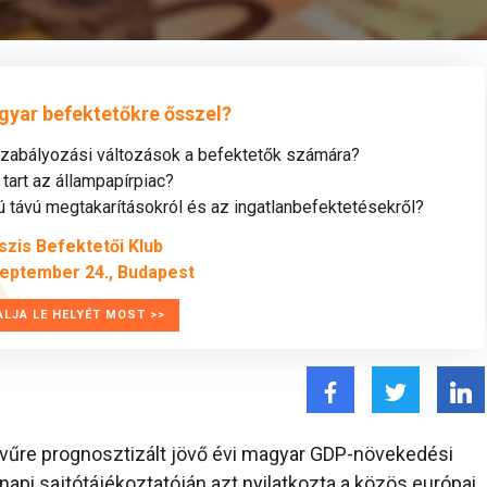
gyar befektetőkre ősszel?
szabályozási változások a befektetők számára?
tart az állampapírpiac?
távú megtakarításokról és az ingatlanbefektetésekről?
szis Befektetői Klub
zeptember 24., Budapest
ALJA LE HELYÉT MOST >>
rvűre prognosztizált jövő évi magyar GDP-növekedési
api sajtótájékoztatóján azt nyilatkozta a közös európai