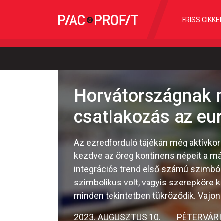
FRISS CIKKE
Horvátországnak na
csatlakozás az eu
Az ezredforduló tájékán még aktívkorú
kezdve az öreg kontinens népeit a m
integrációs trend első számú szimbó
szimbolikus volt, vagyis szerepköre k
minden tekintetben tükröződik. Vajon
2023. AUGUSZTUS 10.
PÉTERVÁRI