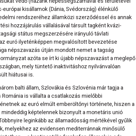
itásukat védő (hazánk népességszámával és területével
-európai kisállamok (Dánia, Svédország) élénkülő
delmi rendszeréhez államközi szerződéssel és annak
si hozzájárulás vállalásával társult tagként kvázi-
tagsági státus megszerzésére irányuló távlati
e az euró ilyeténképpen megvalósított bevezetése
ága népszavazás útján mondott nemet a tagság
kormányzat azóta se írt ki újabb népszavazást a meglepő
rszágban, mely tüntető inaktivitáshoz nyilvánvalóan
t hiátusai is.
rom balti állam, Szlovákia és Szlovénia már tagja a
 Románia is vállalta a csatlakozás mielőbbi
ténetnek az euró elmúlt emberöltőnyi története, hiszen a
a mindeddig képtelennek bizonyult a monetáris unió
Többnyire leginkább az államadósság mértékével gyűlik
nak, melyekhez az evidensen mediterránnak minősülő