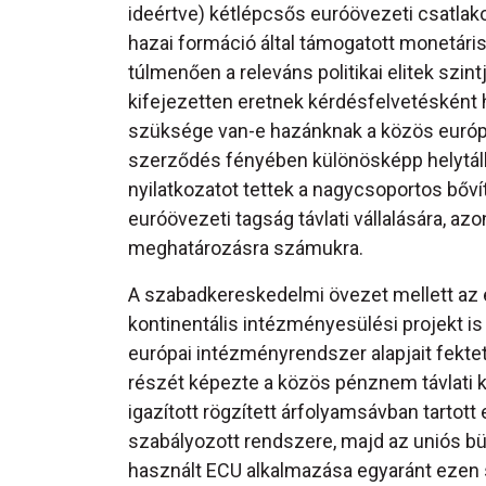
ideértve) kétlépcsős euróövezeti csatla
hazai formáció által támogatott monetár
túlmenően a releváns politikai elitek szi
kifejezetten eretnek kérdésfelvetésként 
szüksége van-e hazánknak a közös európ
szerződés fényében különösképp helytáll
nyilatkozatot tettek a nagycsoportos bőv
euróövezeti tagság távlati vállalására, a
meghatározásra számukra.
A szabadkereskedelmi övezet mellett az 
kontinentális intézményesülési projekt is v
európai intézményrendszer alapjait fekte
részét képezte a közös pénznem távlati k
igazított rögzített árfolyamsávban tarto
szabályozott rendszere, majd az uniós b
használt ECU alkalmazása egyaránt ezen str