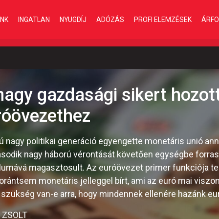
INK
INGATLAN
NYUGDÍJ
ADÓZÁS
PROFI ELEMZÉSEK
ÁRFO
gy gazdasági sikert hozott 
róövezethez
 nagy politikai generáció egyengette monetáris unió anna
ásodik nagy háború vérontását követően egységbe forra
lumává magasztosult. Az euróövezet primer funkciója te
orántsem monetáris jelleggel bírt, ami az euró mai viszo
 szükség van-e arra, hogy mindennek ellenére hazánk eu
 ZSOLT