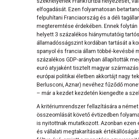
székhelyének Frankfurtba helyezését, val
elfogadását. Ezen folyamatosan betartan
felpuhítani Franciaország és a déli tag
megteremtése érdekében. Ennek folytán a k
helyett 3 százalékos hiánymutatóig tartósa
államadósságszint kordában tartását a kon
spanyol és francia állam többé-kevésbé mé
százalékos GDP-arányban állapították meg
euró atyjaként tisztelt magyar származá
európai politikai életben akkortájt nagy tek
Berlusconi, Aznar) nevéhez fűződő monetá
– már a kezdet kezdetén kiengedte a szel
A kritériumrendszer fellazítására a német
összeomlását követő évtizedben folyama
is nyitottnak mutatkozott. Azonban ezen
és vállalati megtakarításaik értékállóságá