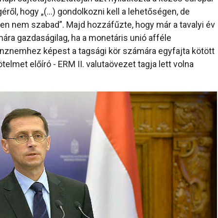
ől, hogy „(…) gondolkozni kell a lehetőségen, de
n nem szabad”. Majd hozzáfűzte, hogy már a tavalyi év
ára gazdaságilag, ha a monetáris unió afféle
énznemhez képest a tagsági kör számára egyfajta kötött
elmet előíró - ERM II. valutaövezet tagja lett volna