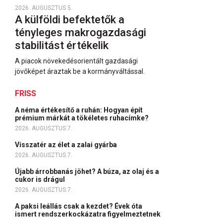
2026. AUGUSZTUS 5.
A külföldi befektetők a
tényleges makrogazdasági
stabilitást értékelik
A piacok növekedésorientált gazdasági
jövőképet áraztak be a kormányváltással.
FRISS
A néma értékesítő a ruhán: Hogyan épít
prémium márkát a tökéletes ruhacímke?
2026. AUGUSZTUS 7.
Visszatér az élet a zalai gyárba
2026. AUGUSZTUS 7.
Újabb árrobbanás jöhet? A búza, az olaj és a
cukor is drágul
2026. AUGUSZTUS 7.
A paksi leállás csak a kezdet? Évek óta
ismert rendszerkockázatra figyelmeztetnek