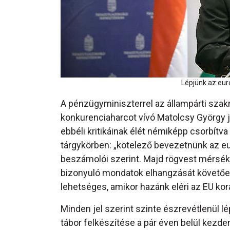
Lépjünk az eur
A pénzügyminiszterrel az állampárti szakma
konkurenciaharcot vívó Matolcsy György j
ebbéli kritikáinak élét némiképp csorbítv
tárgykörben: „kötelező bevezetnünk az eu
beszámolói szerint. Majd rögvest mérséklő
bizonyuló mondatok elhangzását követőe
lehetséges, amikor hazánk eléri az EU kora
Minden jel szerint szinte észrevétlenül lé
tábor felkészítése a pár éven belül kezd