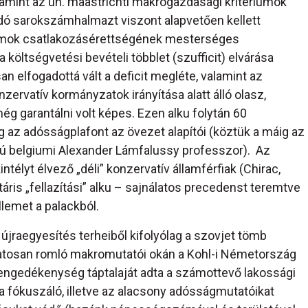
amint az ún. maastrichti makrogazdasági kritériumok
dó sarokszámhalmazt viszont alapvetően kellett
államok csatlakozásérettségének mesterséges
öltségvetési bevételi többlet (szufficit) elvárása
n elfogadottá vált a deficit megléte, valamint az
zervatív kormányzatok irányítása alatt álló olasz,
g garantálni volt képes. Ezen alku folytán 60
 az adósságplafont az övezet alapítói (köztük a máig az
sú belgiumi Alexander Lámfalussy professzor). Az
intélyt élvező „déli” konzervatív államférfiak (Chirac,
ris „fellazítási” alku – sajnálatos precedenst teremtve
lemet a palackból.
 újraegyesítés terheiből kifolyólag a szovjet tömb
tosan romló makromutatói okán a Kohl-i Németország
 engedékenység táptalaját adta a számottevő lakossági
ra fókuszáló, illetve az alacsony adósságmutatóikat