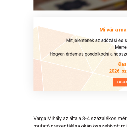
Mi vár a ma
Mit jelentenek az adózási és 
Merre 
Hogyan érdemes gondolkodni a hosszú 
Klas
2026. s
FOGL
Varga Mihály az általa 3-4 százalékos mé
mutató prezentálása okán összehívott min