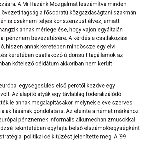
kozásra. A Mi Hazánk Mozgalmat leszámítva minden
is övezeti tagság a fősodratú közgazdaságtani szakmán
ntjén is csaknem teljes konszenzust élvez, emiatt
hangzik annak mérlegelése, hogy vajon egyáltalán
ai pénznem bevezetésére. A kérdés a csatlakozási
ó, hiszen annak keretében mindössze egy elvi
ítés keretében csatlakozó újdonsült tagállamok az
zonban kötelező céldátum akkoriban nem került
európai egységesülés első perctől kezdve egy
olt. Az alapító atyák egy távlatilag föderalizálódó
tték le annak megalapításakor, melynek eleve szerves
ialakításának gondolata is. Az eleinte a német márkához
tt európai pénznemek informális alkumechanizmusokkal
üdzsé tekintetében egyfajta belső elszámolóegységként
atégiai politikai célkitűzést jelenítette meg. A ’99