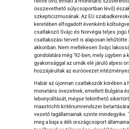
féltve óvó, emiatt a monetáris szuveren
összevethető súlycsoportban lévő) észak
szkepticizmusának. Az EU szabadkereske
keretében elfogadott évenkénti költségveté
csatlakozó Svájc és Norvégia teljes jogú 
csatlakozási terveit is alaposan lehűtött
akkoriban. Nem mellékesen Svájc lakoss
gondolatára még ’92-ben, mely ügyben a 
gyakorisággal az urnák elé járuló alpesi o
hozzájárultak az euróövezet intézményesül
Habár az újonnan csatlakozók körében a há
monetáris övezetnek, emellett Bulgária és
lebonyolítását, mégse tekinthető sikertör
maastrichti kritériumrendszer betartásár
vezető tagállamainak szinte mindegyike. 
meg a baja a déli országcsoport államai