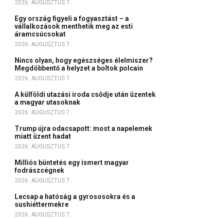
2026. AUGUSZTUS 7.
Egy ország figyeli a fogyasztást – a
vállalkozások menthetik meg az esti
áramcsúcsokat
2026. AUGUSZTUS 7.
Nincs olyan, hogy egészséges élelmiszer?
Megdöbbentő a helyzet a boltok polcain
2026. AUGUSZTUS 7.
A külföldi utazási iroda csődje után üzentek
a magyar utasoknak
2026. AUGUSZTUS 7.
Trump újra odacsapott: most a napelemek
miatt üzent hadat
2026. AUGUSZTUS 7.
Milliós büntetés egy ismert magyar
fodrászcégnek
2026. AUGUSZTUS 7.
Lecsap a hatóság a gyrososokra és a
sushiéttermekre
2026. AUGUSZTUS 7.