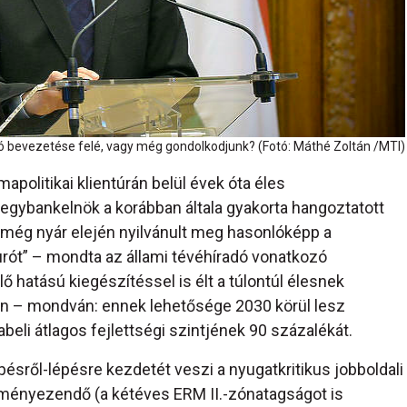
ó bevezetése felé, vagy még gondolkodjunk? (Fotó: Máthé Zoltán /MTI)
politikai klientúrán belül évek óta éles
egybankelnök a korábban általa gyakorta hangoztatott
a még nyár elején nyilvánult meg hasonlóképp a
rót” – mondta az állami tévéhíradó vonatkozó
 hatású kiegészítéssel is élt a túlontúl élesnek
n – mondván: ennek lehetősége 2030 körül lesz
beli átlagos fejlettségi szintjének 90 százalékát.
pésről-lépésre kezdetét veszi a nyugatkritikus jobboldali
eményezendő (a kétéves ERM II.-zónatagságot is