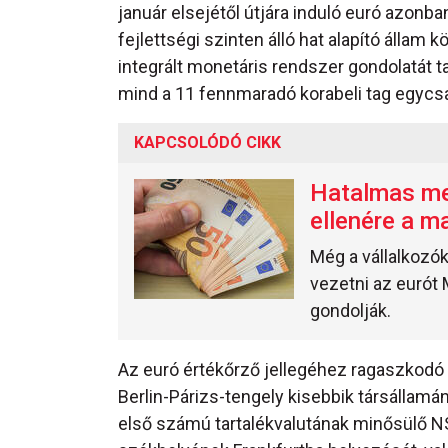
január elsejétől útjára induló euró azonb
fejlettségi szinten álló hat alapító álla
integrált monetáris rendszer gondolatát t
mind a 11 fennmaradó korabeli tag egycsa
KAPCSOLÓDÓ CIKK
Hatalmas me
ellenére a m
Még a vállalkozó
vezetni az eurót
gondolják.
Az euró értékőrző jellegéhez ragaszkodó 
Berlin-Párizs-tengely kisebbik társállam
első számú tartalékvalutának minősülő N