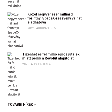
Közel negyvenezer milliárd
forintnyi SpaceX-részvény válhat
eladhatóvá
2026. AUGUSZTUS 5.
Tizenhét és fél millió eurós jutalék
miatt perlik a Revolut alapítóját
2026. AUGUSZTUS 4.
TOVÁBBI HÍREK >