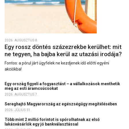
2026. AUGUSZTUS 8.
Egy rossz döntés százezrekbe kerülhet: mit
ne tegyen, ha bajba kerül az utazási irodája?
Fontos: a pórul járt ügyfelek ne kezdjenek idő előtti egyéni
akciókba!
Egy ország figyeli a fogyasztást – a vállalkozások menthetik
meg az esti áramcsúcsokat
2026. AUGUSZTUS 7.
Sereghajtó Magyarország az egészségügy megítélésében
2026. JÚLIUS 31.
Több mint 2 millió forintot is spórolhatnak az első
lakásvásárlók egy jó bankválasztással