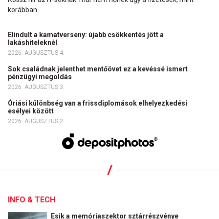
korábban.
Elindult a kamatverseny: újabb csökkentés jött a
lakáshiteleknél
2026. AUGUSZTUS 4.
Sok családnak jelenthet mentőövet ez a kevéssé ismert
pénzügyi megoldás
2026. AUGUSZTUS 3.
Óriási különbség van a frissdiplomások elhelyezkedési
esélyei között
2026. AUGUSZTUS 2.
INFO & TECH
Esik a memóriaszektor sztárrészvénye