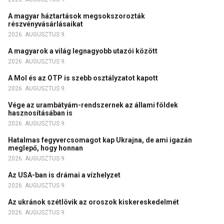
A magyar háztartások megsokszorozták
részvényvásárlásaikat
2026. AUGUSZTUS 9.
A magyarok a világ legnagyobb utazói között
2026. AUGUSZTUS 9.
A Mol és az OTP is szebb osztályzatot kapott
2026. AUGUSZTUS 9.
Vége az urambátyám-rendszernek az állami földek
hasznosításában is
2026. AUGUSZTUS 9.
Hatalmas fegyvercsomagot kap Ukrajna, de ami igazán
meglepő, hogy honnan
2026. AUGUSZTUS 9.
Az USA-ban is drámai a vízhelyzet
2026. AUGUSZTUS 9.
Az ukránok szétlövik az oroszok kiskereskedelmét
2026. AUGUSZTUS 9.