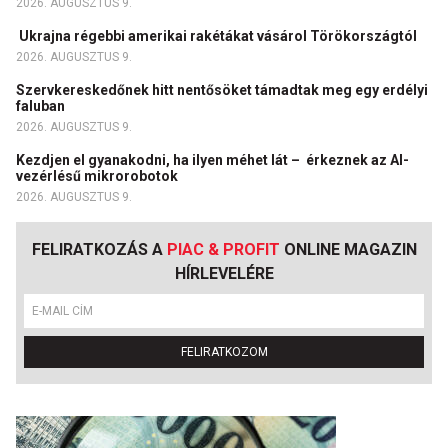
2026. AUGUSZTUS 9.
Ukrajna régebbi amerikai rakétákat vásárol Törökországtól
2026. AUGUSZTUS 9.
Szervkereskedőnek hitt nentősöket támadtak meg egy erdélyi
faluban
2026. AUGUSZTUS 9.
Kezdjen el gyanakodni, ha ilyen méhet lát – érkeznek az AI-
vezérlésű mikrorobotok
2026. AUGUSZTUS 9.
FELIRATKOZÁS A
PIAC & PROFIT
ONLINE MAGAZIN
HÍRLEVELÉRE
FELIRATKOZOM