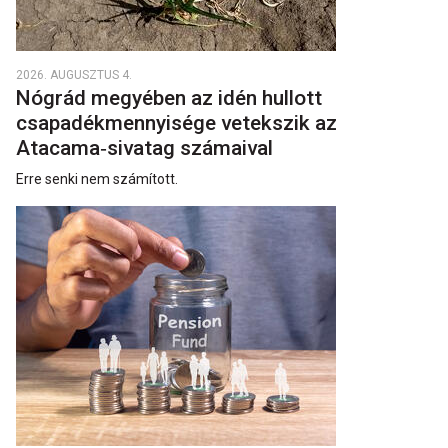
2026. AUGUSZTUS 4.
Nógrád megyében az idén hullott
csapadékmennyisége vetekszik az
Atacama‑sivatag számaival
Erre senki nem számított.