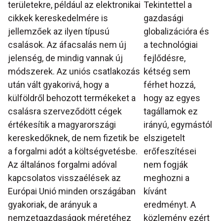
területekre, például az elektronikai
Tekintettel a
cikkek kereskedelmére is
gazdasági
jellemzőek az ilyen típusú
globalizációra és
csalások. Az áfacsalás nem új
a technológiai
jelenség, de mindig vannak új
fejlődésre,
módszerek. Az uniós csatlakozás
kétség sem
után vált gyakorivá, hogy a
férhet hozzá,
külföldről behozott termékeket a
hogy az egyes
csalásra szerveződött cégek
tagállamok ez
értékesítik a magyarországi
irányú, egymástól
kereskedőknek, de nem fizetik be
elszigetelt
a forgalmi adót a költségvetésbe.
erőfeszítései
Az általános forgalmi adóval
nem fogják
kapcsolatos visszaélések az
meghozni a
Európai Unió minden országában
kívánt
gyakoriak, de arányuk a
eredményt. A
nemzetgazdaságok méretéhez
közlemény ezért