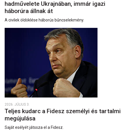
hadművelete Ukrajnában, immár igazi
háborúra állnak át
A civilek öldöklése háborús bűncselekmény.
2026. JÚLIUS 3.
Teljes kudarc a Fidesz személyi és tartalmi
megújulása
Saját esélyét játssza el a Fidesz.