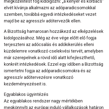
megközelítést fog kidolgozni: „a kenyér és korbács"
elvét kívánja alkalmazni az adóparadicsomokkal
szemben, továbbá egyedi intézkedéseket vezet
majd be az agresszív adótervezők ellen.
A Bizottság hamarosan hozzákezd az elképzelések
kidolgozásához. Még az éve vége előtt elő fogja
terjeszteni az adócsalás és adókikerülés elleni
küzdelemre vonatkozó cselekvési tervét, amelyben
már szerepelnek a rövid idő alatt kifejleszthető,
konkrét intézkedések. Ezzel egy időben a Bizottság
ismertetni fogja az adóparadicsomokra és az
agresszív adótervezésre vonatkozó
kezdeményezéseit is.
Egyablakos ügyintézés
Az egyablakos rendszer nagy mértékben
megkönnyíti az európai induló vállalkozások határon