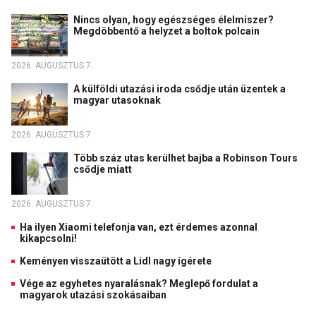
Nincs olyan, hogy egészséges élelmiszer?
Megdöbbentő a helyzet a boltok polcain
2026. AUGUSZTUS 7.
A külföldi utazási iroda csődje után üzentek a
magyar utasoknak
2026. AUGUSZTUS 7.
Több száz utas kerülhet bajba a Robinson Tours
csődje miatt
2026. AUGUSZTUS 7.
Ha ilyen Xiaomi telefonja van, ezt érdemes azonnal
kikapcsolni!
Keményen visszaütött a Lidl nagy ígérete
Vége az egyhetes nyaralásnak? Meglepő fordulat a
magyarok utazási szokásaiban