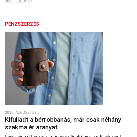
2026. JÚLIUS 27.
PÉNZSZERZÉS
2026. AUGUSZTUS 6.
Kifulladt a bérrobbanás, már csak néhány
szakma ér aranyat
Rossz hír az IT-soknak: már nem nőnek úgy a fizetések, mint