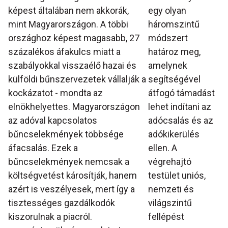
képest általában nem akkorák,
egy olyan
mint Magyarországon. A többi
háromszintű
országhoz képest magasabb, 27
módszert
százalékos áfakulcs miatt a
határoz meg,
szabályokkal visszaélő hazai és
amelynek
külföldi bűnszervezetek vállalják a
segítségével
kockázatot - mondta az
átfogó támadást
elnökhelyettes. Magyarországon
lehet indítani az
az adóval kapcsolatos
adócsalás és az
bűncselekmények többsége
adókikerülés
áfacsalás. Ezek a
ellen. A
bűncselekmények nemcsak a
végrehajtó
költségvetést károsítják, hanem
testület uniós,
azért is veszélyesek, mert így a
nemzeti és
tisztességes gazdálkodók
világszintű
kiszorulnak a piacról.
fellépést