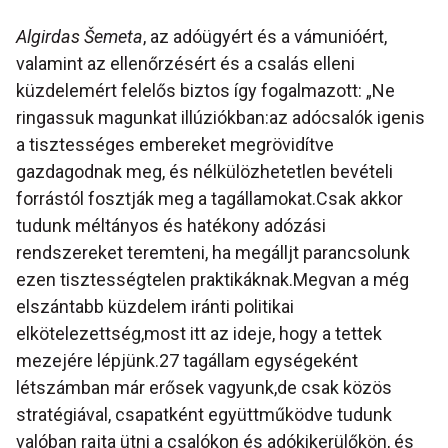
Algirdas Šemeta
, az adóügyért és a vámunióért,
valamint az ellenőrzésért és a csalás elleni
küzdelemért felelős biztos így fogalmazott:
„Ne
ringassuk magunkat illúziókban:az adócsalók igenis
a tisztességes embereket megrövidítve
gazdagodnak meg, és nélkülözhetetlen bevételi
forrástól fosztják meg a tagállamokat.Csak akkor
tudunk méltányos és hatékony adózási
rendszereket teremteni, ha megálljt parancsolunk
ezen tisztességtelen praktikáknak.Megvan a még
elszántabb küzdelem iránti politikai
elkötelezettség,most itt az ideje, hogy a tettek
mezejére lépjünk.27 tagállam egységeként
létszámban már erősek vagyunk,de csak közös
stratégiával, csapatként együttműködve tudunk
valóban rajta ütni a csalókon és adókikerülőkön, és