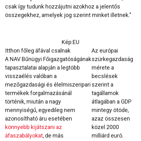
csak így tudunk hozzájutni azokhoz a jelentős
összegekhez, amelyek jog szerint minket illetnek."
Kép:EU
Itthon főleg áfával csalnak
Az európai
A NAV Bűnügyi Főigazgatóságának
szürkegazdaság
tapasztalatai alapján a legtöbb
mérete a
visszaélés valóban a
becslések
mezőgazdasági és élelmiszeripari
szerint a
termékek forgalmazásánál
tagállamok
történik, miután a nagy
átlagában a GDP
mennyiségű, egyedileg nem
mintegy ötöde,
azonosítható áru esetében
azaz összesen
könnyebb kijátszani az
közel 2000
áfaszabályokat
, de más
milliárd euró.