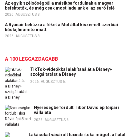
Az egyik szélsőségből a másikba fordulnak a magyar
befektetők, és még csak most indulunk el az euró felé
2026. AUGUSZTUS 8.
A Ryanair behúzza a féket a Mol által kiszemelt szerbiai
kőolajfinomító miatt
2026. AUGUSZTUS 8.
A 100 LEGGAZDAGABB
TikTok-videókkal alakítaná át a Disney+
szolgáltatást a Disney
2026. AUGUSZTUS 6.
Nyereségbe fordult Tibor Dávid építőipari
vállalata
2026. AUGUSZTUS 6.
Lakásokat vásárolt luxusbirtoka mögött a fiatal