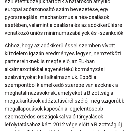
született:közéjük tartozik a határokon átnyúló
európai adóazonosító szám bevezetése, egy
gyorsreagálási mechanizmus a héa-csalások
esetében, valamint a csalásra és az adókikerülésre
vonatkozó uniós minimumszabályok és -szankciók.
Ahhoz, hogy az adókikerüléssel szemben vívott
küzdelem igazán eredményes legyen, nemzetközi
partnereinknek is megfelelő, az EU-ban
alkalmazottakkal egyenértékű kormányzási
szabványokat kell alkalmazniuk. Ebből a
szempontból kiemelkedő szerepe van azoknak a
meghatalmazásoknak, amelyeket a Bizottság a
megtakarítások adóztatásáról szóló, még szigorúbb
megállapodások kapcsán a legjelentősebb
szomszédos országokkal való tárgyalások
lefolytatásához kért. 2012 vége előtt a Bizottság új