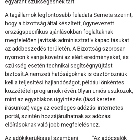
egyaránt szükségesnek tart.
A tagállamok legfontosabb feladata Semeta szerint,
hogy a bizottság által készített, úgynevezett
országspecifikus ajánlásokban foglaltaknak
megfelelően javítsák adminisztratív kapacitásukat
az adóbeszedés területén. A Bizottság szorosan
nyomon kívánja követni az elért eredményeket, és
szükség esetén technikai segítségnyújtást
biztosít.A nemzeti hatóságoknak is ösztönözniük
kell a teljesítési hajlandóságot, például önkéntes
közzétételi programok révén.Olyan uniós eszközök,
mint az egyablakos ügyintézés (lásd keretes
írásunkat) vagy az esetleges adózási internetes
portál, szintén hozzájárulhatnak az adózási
előírásoknak való jobb megfeleléshez.
Az adókikerüléssel szembeni
"Az adócsalók