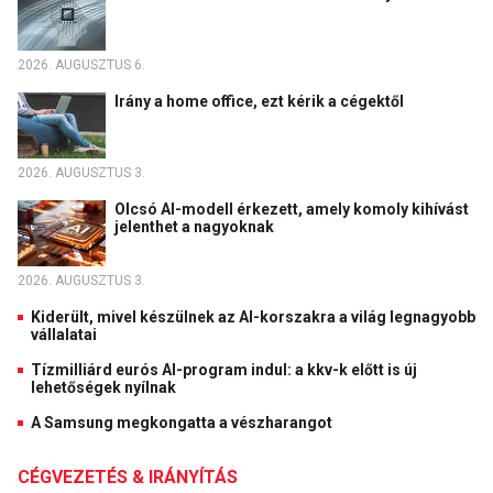
2026. AUGUSZTUS 6.
Irány a home office, ezt kérik a cégektől
2026. AUGUSZTUS 3.
Olcsó AI-modell érkezett, amely komoly kihívást
jelenthet a nagyoknak
2026. AUGUSZTUS 3.
Kiderült, mivel készülnek az AI-korszakra a világ legnagyobb
vállalatai
Tízmilliárd eurós AI-program indul: a kkv-k előtt is új
lehetőségek nyílnak
A Samsung megkongatta a vészharangot
CÉGVEZETÉS & IRÁNYÍTÁS