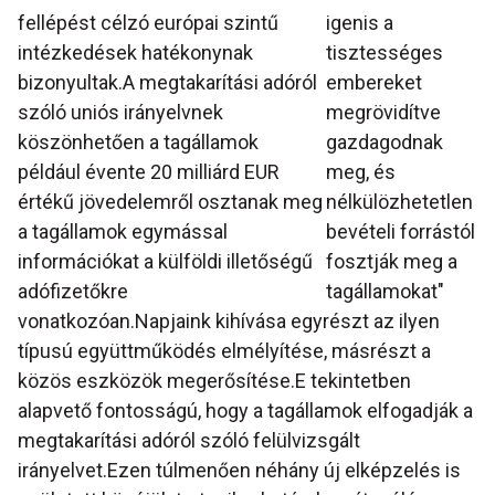
fellépést célzó európai szintű
igenis a
intézkedések hatékonynak
tisztességes
bizonyultak.A megtakarítási adóról
embereket
szóló uniós irányelvnek
megrövidítve
köszönhetően a tagállamok
gazdagodnak
például évente 20 milliárd EUR
meg, és
értékű jövedelemről osztanak meg
nélkülözhetetlen
a tagállamok egymással
bevételi forrástól
információkat a külföldi illetőségű
fosztják meg a
adófizetőkre
tagállamokat"
vonatkozóan.Napjaink kihívása egyrészt az ilyen
típusú együttműködés elmélyítése, másrészt a
közös eszközök megerősítése.E tekintetben
alapvető fontosságú, hogy a tagállamok elfogadják a
megtakarítási adóról szóló felülvizsgált
irányelvet.Ezen túlmenően néhány új elképzelés is