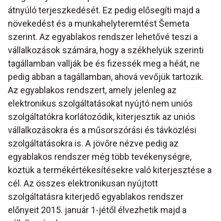
átnyúló terjeszkedését. Ez pedig elősegíti majd a
növekedést és a munkahelyteremtést Šemeta
szerint. Az egyablakos rendszer lehetővé teszi a
vállalkozások számára, hogy a székhelyük szerinti
tagállamban vallják be és fizessék meg a héát, ne
pedig abban a tagállamban, ahová vevőjük tartozik.
Az egyablakos rendszert, amely jelenleg az
elektronikus szolgáltatásokat nyújtó nem uniós
szolgáltatókra korlátozódik, kiterjesztik az uniós
vállalkozásokra és a műsorszórási és távközlési
szolgáltatásokra is. A jövőre nézve pedig az
egyablakos rendszer még több tevékenységre,
köztük a termékértékesítésekre való kiterjesztése a
cél. Az összes elektronikusan nyújtott
szolgáltatásra kiterjedő egyablakos rendszer
előnyeit 2015. január 1-jétől élvezhetik majd a