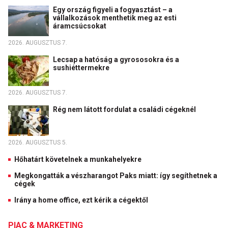
Egy ország figyeli a fogyasztást – a
vállalkozások menthetik meg az esti
áramcsúcsokat
2026. AUGUSZTUS 7.
Lecsap a hatóság a gyrososokra és a
sushiéttermekre
2026. AUGUSZTUS 7.
Rég nem látott fordulat a családi cégeknél
2026. AUGUSZTUS 5.
Hőhatárt követelnek a munkahelyekre
Megkongatták a vészharangot Paks miatt: így segíthetnek a
cégek
Irány a home office, ezt kérik a cégektől
PIAC & MARKETING