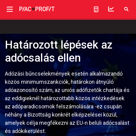
Határozott lépések az
adócsalás ellen
Adózási bűncselekmények esetén alkalmazandó
közös minimumszankciók, határokon átnyúló
adóazonosító szám, az uniós adófizetők chartája és
az eddigieknél határozottabb közös intézkedések
az adóparadicsomok felszámolására -ez csupán
néhány a Bizottság konkrét elképzelései közül,
amelyek célja megfékezni az EU-n belüli adócsalást
és adókikerülést.