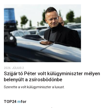
2026. JÚLIUS 2.
Szijjártó Péter volt külügyminiszter mélyen
belenyúlt a zsírosbödönbe
Szerette a volt külügyminiszter a luxust.
TOP24
m
for