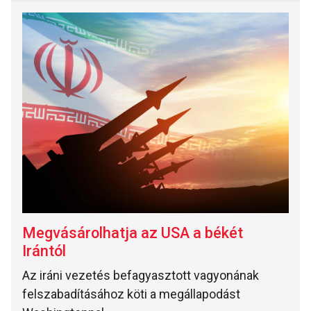
Megvásárolhatja az USA a békét
Irántól
Az iráni vezetés befagyasztott vagyonának
felszabadításához köti a megállapodást