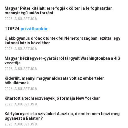
Magyar Péter kitálalt: erre fogják költeni a felfoghatatlan
mennyiségű uniós forrást
2026. AUGUSZTUS 8.
TOP24
privátbankár
Újabb gyanús drónok tűntek fel Németországban, ezúttal egy
katonai bázis közelében
2026. AUGUSZTUS 8.
Magyar kézifegyver-gyártásról tárgyalt Washingtonban a 4iG
vezetője
2026. AUGUSZTUS 8.
Kiderült, mennyi magyar áldozata volt az embertelen
hőhullámnak
2026. AUGUSZTUS 8.
Kitartott a techrészvények jó formája New Yorkban
2026. AUGUSZTUS 8.
Kártyán nyeri el a szívünket Ausztria, de miért nem teszi meg
ugyanezt a Balaton?
2026. AUGUSZTUS 8.