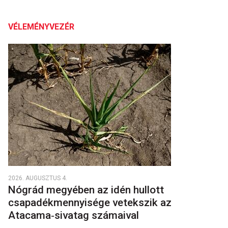
VÉLEMÉNYVEZÉR
2026. AUGUSZTUS 4.
Nógrád megyében az idén hullott
csapadékmennyisége vetekszik az
Atacama‑sivatag számaival