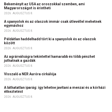
Bekeményít az USA az oroszokkal szemben, ami
Magyarországot is érintheti
2026. AUGUSZTUS 8.
A spanyolok és az olaszok immár csak útlevéllel mehetnek
egymáshoz
2026. AUGUSZTUS 8.
Példátlan haddelhadd tört ki a spanyolok és az olaszok
között
2026. AUGUSZTUS 8.
Az agrárválságra tekintettel hamarabb és több pénzhet
juthatnak a gazdák
2026. AUGUSZTUS 8.
Visszalő a NER Auróra cirkálója
2026. AUGUSZTUS 8.
A láthatatlan iparág: így lehetne javítani a menzai és a kórházi
étkeztetést
2026. AUGUSZTUS 8.