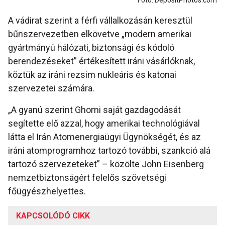
Fotó: DepositPhotos.com
A vádirat szerint a férfi vállalkozásán keresztül
bűnszervezetben elkövetve „modern amerikai
gyártmányú hálózati, biztonsági és kódoló
berendezéseket” értékesített iráni vásárlóknak,
köztük az iráni rezsim nukleáris és katonai
szervezetei számára.
„A gyanú szerint Ghomi saját gazdagodását
segítette elő azzal, hogy amerikai technológiával
látta el Irán Atomenergiaügyi Ügynökségét, és az
iráni atomprogramhoz tartozó további, szankció alá
tartozó szervezeteket” – közölte John Eisenberg
nemzetbiztonságért felelős szövetségi
főügyészhelyettes.
KAPCSOLÓDÓ CIKK