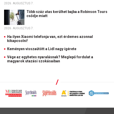
2026. AUGUSZTUS 7.
Több száz utas kerülhet bajba a Robinson Tours
csődje miatt
2026. AUGUSZTUS 7.
Ha ilyen Xiaomi telefonja van, ezt érdemes azonnal
kikapcsolni!
Keményen visszaütött a Lidl nagy ígérete
Vége az egyhetes nyaralásnak? Meglepő fordulat a
magyarok utazási szokásaiban