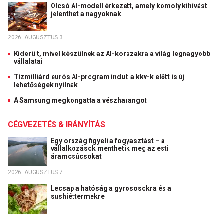
Olcsó AI-modell érkezett, amely komoly kihívást
jelenthet a nagyoknak
2026. AUGUSZTUS 3.
Kiderült, mivel készülnek az AI-korszakra a világ legnagyobb
vállalatai
Tízmilliárd eurós AI-program indul: a kkv-k előtt is új
lehetőségek nyílnak
A Samsung megkongatta a vészharangot
CÉGVEZETÉS & IRÁNYÍTÁS
Egy ország figyeli a fogyasztást – a
vállalkozások menthetik meg az esti
áramcsúcsokat
2026. AUGUSZTUS 7.
Lecsap a hatóság a gyrososokra és a
sushiéttermekre