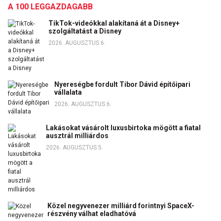
A 100 LEGGAZDAGABB
TikTok-videókkal alakítaná át a Disney+
szolgáltatást a Disney
2026. AUGUSZTUS 6.
Nyereségbe fordult Tibor Dávid építőipari
vállalata
2026. AUGUSZTUS 6.
Lakásokat vásárolt luxusbirtoka mögött a fiatal
ausztrál milliárdos
2026. AUGUSZTUS 5.
Közel negyvenezer milliárd forintnyi SpaceX-
részvény válhat eladhatóvá