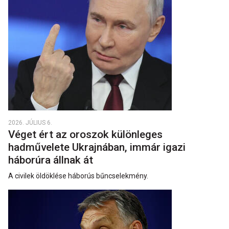
2026. JÚLIUS 6.
Véget ért az oroszok különleges
hadművelete Ukrajnában, immár igazi
háborúra állnak át
A civilek öldöklése háborús bűncselekmény.