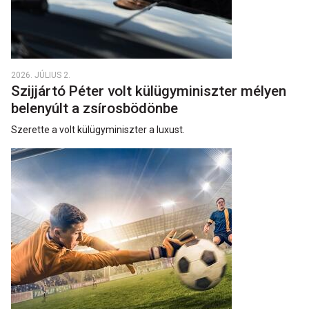
2026. JÚLIUS 2.
Szijjártó Péter volt külügyminiszter mélyen
belenyúlt a zsírosbödönbe
Szerette a volt külügyminiszter a luxust.