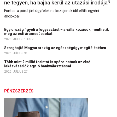
ne tegyen, ha bajba kerül az utazási irodája?
Fontos: a pórul járt ügyfelek ne kezdjenek idő előtti egyéni
akciókba!
Egy ország figyeli a fogyasztást – a vállalkozások menthetik
meg az esti áramcsúcsokat
2026. AUGUSZTUS 7.
Sereghajtó Magyarország az egészségügy megítélésében
2026. JÚLIUS 31.
Több mint 2 millió forintot is spórolhatnak az első
lakásvásárlók egy jó bankválasztással
2026. JÚLIUS 27.
PÉNZSZERZÉS