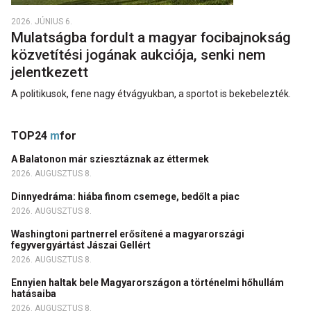
2026. JÚNIUS 6.
Mulatságba fordult a magyar focibajnokság
közvetítési jogának aukciója, senki nem
jelentkezett
A politikusok, fene nagy étvágyukban, a sportot is bekebelezték.
TOP24
m
for
A Balatonon már sziesztáznak az éttermek
2026. AUGUSZTUS 8.
Dinnyedráma: hiába finom csemege, bedőlt a piac
2026. AUGUSZTUS 8.
Washingtoni partnerrel erősítené a magyarországi
fegyvergyártást Jászai Gellért
2026. AUGUSZTUS 8.
Ennyien haltak bele Magyarországon a történelmi hőhullám
hatásaiba
2026. AUGUSZTUS 8.