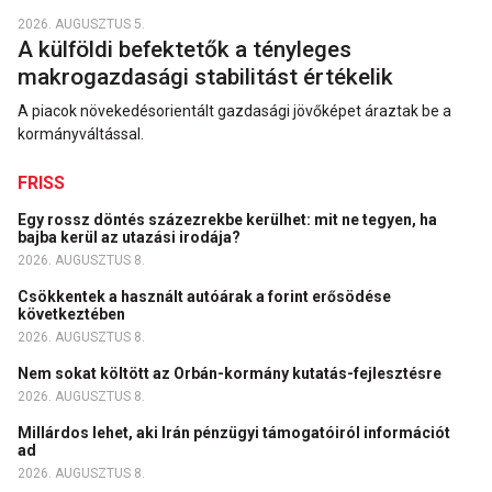
2026. AUGUSZTUS 5.
A külföldi befektetők a tényleges
makrogazdasági stabilitást értékelik
A piacok növekedésorientált gazdasági jövőképet áraztak be a
kormányváltással.
FRISS
Egy rossz döntés százezrekbe kerülhet: mit ne tegyen, ha
bajba kerül az utazási irodája?
2026. AUGUSZTUS 8.
Csökkentek a használt autóárak a forint erősödése
következtében
2026. AUGUSZTUS 8.
Nem sokat költött az Orbán-kormány kutatás-fejlesztésre
2026. AUGUSZTUS 8.
Millárdos lehet, aki Irán pénzügyi támogatóiról információt
ad
2026. AUGUSZTUS 8.