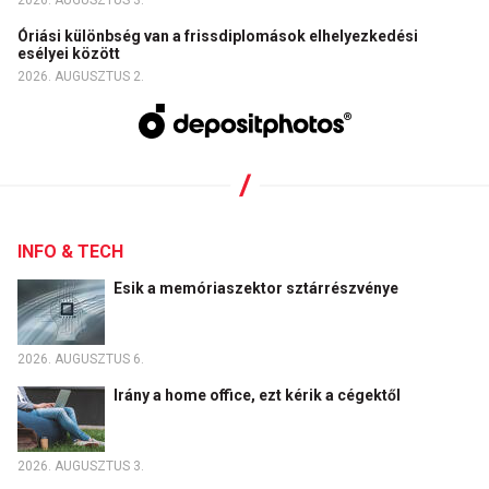
Óriási különbség van a frissdiplomások elhelyezkedési
esélyei között
2026. AUGUSZTUS 2.
INFO & TECH
Esik a memóriaszektor sztárrészvénye
2026. AUGUSZTUS 6.
Irány a home office, ezt kérik a cégektől
2026. AUGUSZTUS 3.