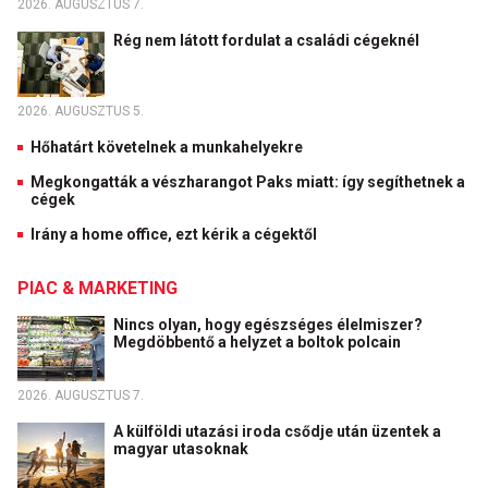
2026. AUGUSZTUS 7.
Rég nem látott fordulat a családi cégeknél
2026. AUGUSZTUS 5.
Hőhatárt követelnek a munkahelyekre
Megkongatták a vészharangot Paks miatt: így segíthetnek a
cégek
Irány a home office, ezt kérik a cégektől
PIAC & MARKETING
Nincs olyan, hogy egészséges élelmiszer?
Megdöbbentő a helyzet a boltok polcain
2026. AUGUSZTUS 7.
A külföldi utazási iroda csődje után üzentek a
magyar utasoknak