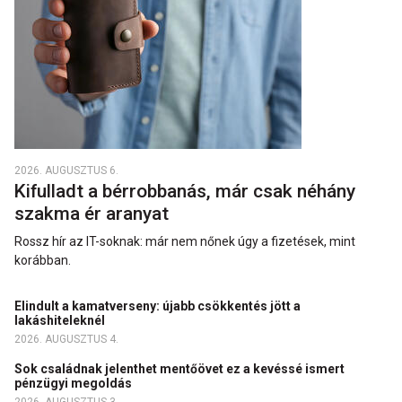
2026. AUGUSZTUS 6.
Kifulladt a bérrobbanás, már csak néhány
szakma ér aranyat
Rossz hír az IT-soknak: már nem nőnek úgy a fizetések, mint
korábban.
Elindult a kamatverseny: újabb csökkentés jött a
lakáshiteleknél
2026. AUGUSZTUS 4.
Sok családnak jelenthet mentőövet ez a kevéssé ismert
pénzügyi megoldás
2026. AUGUSZTUS 3.