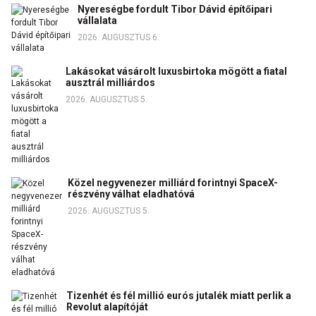
Nyereségbe fordult Tibor Dávid építőipari
vállalata
2026. AUGUSZTUS 6.
Lakásokat vásárolt luxusbirtoka mögött a fiatal
ausztrál milliárdos
2026. AUGUSZTUS 5.
Közel negyvenezer milliárd forintnyi SpaceX-
részvény válhat eladhatóvá
2026. AUGUSZTUS 5.
Tizenhét és fél millió eurós jutalék miatt perlik a
Revolut alapítóját