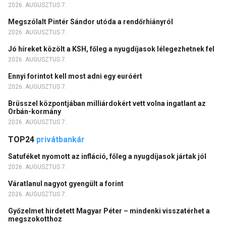
2026. AUGUSZTUS 7.
Megszólalt Pintér Sándor utóda a rendőrhiányról
2026. AUGUSZTUS 7.
Jó híreket közölt a KSH, főleg a nyugdíjasok lélegezhetnek fel
2026. AUGUSZTUS 7.
Ennyi forintot kell most adni egy euróért
2026. AUGUSZTUS 7.
Brüsszel központjában milliárdokért vett volna ingatlant az
Orbán-kormány
2026. AUGUSZTUS 7.
TOP24
privátbankár
Satuféket nyomott az infláció, főleg a nyugdíjasok jártak jól
2026. AUGUSZTUS 7.
Váratlanul nagyot gyengült a forint
2026. AUGUSZTUS 7.
Győzelmet hirdetett Magyar Péter – mindenki visszatérhet a
megszokotthoz