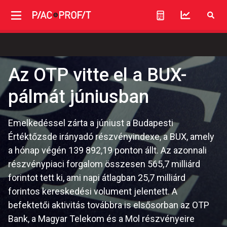
Az OTP vitte el a BUX-
pálmát júniusban
Emelkedéssel zárta a júniust a Budapesti
Értéktőzsde irányadó részvényindexe, a BUX, amely
a hónap végén 139 892,19 ponton állt. Az azonnali
részvénypiaci forgalom összesen 565,7 milliárd
forintot tett ki, ami napi átlagban 25,7 milliárd
forintos kereskedési volument jelentett. A
befektetői aktivitás továbbra is elsősorban az OTP
Bank, a Magyar Telekom és a Mol részvényeire