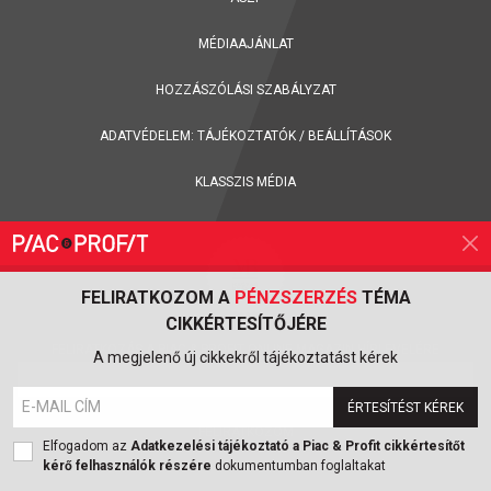
MÉDIAAJÁNLAT
HOZZÁSZÓLÁSI SZABÁLYZAT
ADATVÉDELEM:
TÁJÉKOZTATÓK
/
BEÁLLÍTÁSOK
KLASSZIS MÉDIA
FELIRATKOZOM A
PÉNZSZERZÉS
TÉMA
CIKKÉRTESÍTŐJÉRE
FELIRATKOZÁS A PIAC & PROFIT ONLINE MAGAZIN HÍRLEVELÉRE
A megjelenő új cikkekről tájékoztatást kérek
ÉRTESÍTÉST KÉREK
FELIRATKOZOM
Elfogadom az
Adatkezelési tájékoztató a Piac & Profit cikkértesítőt
kérő felhasználók részére
dokumentumban foglaltakat