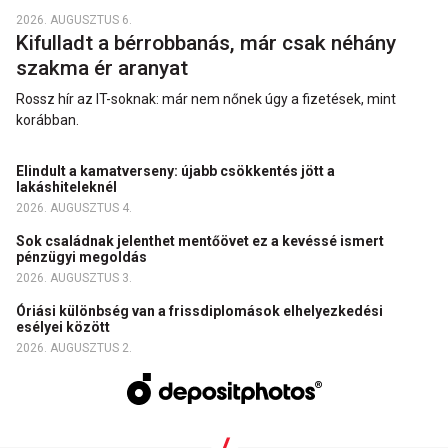
2026. AUGUSZTUS 6.
Kifulladt a bérrobbanás, már csak néhány
szakma ér aranyat
Rossz hír az IT-soknak: már nem nőnek úgy a fizetések, mint
korábban.
Elindult a kamatverseny: újabb csökkentés jött a
lakáshiteleknél
2026. AUGUSZTUS 4.
Sok családnak jelenthet mentőövet ez a kevéssé ismert
pénzügyi megoldás
2026. AUGUSZTUS 3.
Óriási különbség van a frissdiplomások elhelyezkedési
esélyei között
2026. AUGUSZTUS 2.