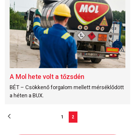
A Mol hete volt a tőzsdén
BÉT – Csökkenő forgalom mellett mérséklődött
a héten a BUX.
1
2