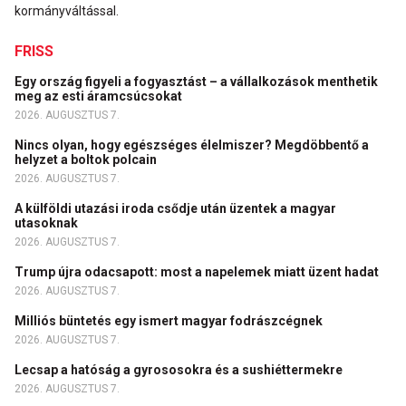
kormányváltással.
FRISS
Egy ország figyeli a fogyasztást – a vállalkozások menthetik
meg az esti áramcsúcsokat
2026. AUGUSZTUS 7.
Nincs olyan, hogy egészséges élelmiszer? Megdöbbentő a
helyzet a boltok polcain
2026. AUGUSZTUS 7.
A külföldi utazási iroda csődje után üzentek a magyar
utasoknak
2026. AUGUSZTUS 7.
Trump újra odacsapott: most a napelemek miatt üzent hadat
2026. AUGUSZTUS 7.
Milliós büntetés egy ismert magyar fodrászcégnek
2026. AUGUSZTUS 7.
Lecsap a hatóság a gyrososokra és a sushiéttermekre
2026. AUGUSZTUS 7.