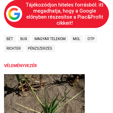
Tájékozódjon hiteles forrásból: itt
megadhatja, hogy a Google
előnyben részesítse a Piac&Profit
cikkeit!
BÉT
BUX
MAGYAR TELEKOM
MOL
OTP
RICHTER
PÉNZSZERZÉS
VÉLEMÉNYVEZÉR