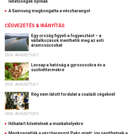
lehetőségek nyílnak
A Samsung megkongatta a vészharangot
CÉGVEZETÉS & IRÁNYÍTÁS
Egy ország figyeli a fogyasztást – a
vállalkozások menthetik meg az esti
áramcsúcsokat
2026. AUGUSZTUS 7.
Lecsap a hatóság a gyrososokra és a
sushiéttermekre
2026. AUGUSZTUS 7.
Rég nem látott fordulat a családi cégeknél
2026. AUGUSZTUS 5.
Hőhatárt követelnek a munkahelyekre
Megkongatták a vészharangot Paks miatt: így segíthetnek a