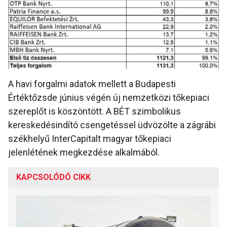
A havi forgalmi adatok mellett a Budapesti
Értéktőzsde június végén új nemzetközi tőkepiaci
szereplőt is köszöntött. A BÉT szimbolikus
kereskedésindító csengetéssel üdvözölte a zágrábi
székhelyű InterCapitalt magyar tőkepiaci
jelenlétének megkezdése alkalmából.
KAPCSOLÓDÓ CIKK