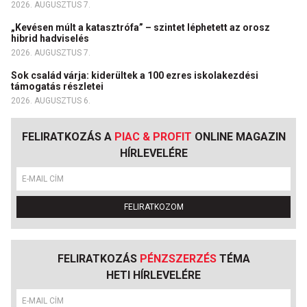
2026. AUGUSZTUS 7.
„Kevésen múlt a katasztrófa” – szintet léphetett az orosz
hibrid hadviselés
2026. AUGUSZTUS 7.
Sok család várja: kiderültek a 100 ezres iskolakezdési
támogatás részletei
2026. AUGUSZTUS 6.
FELIRATKOZÁS A
PIAC & PROFIT
ONLINE MAGAZIN
HÍRLEVELÉRE
FELIRATKOZOM
FELIRATKOZÁS
PÉNZSZERZÉS
TÉMA
HETI HÍRLEVELÉRE