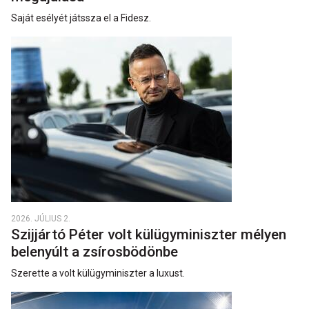
Saját esélyét játssza el a Fidesz.
2026. JÚLIUS 2.
Szijjártó Péter volt külügyminiszter mélyen
belenyúlt a zsírosbödönbe
Szerette a volt külügyminiszter a luxust.