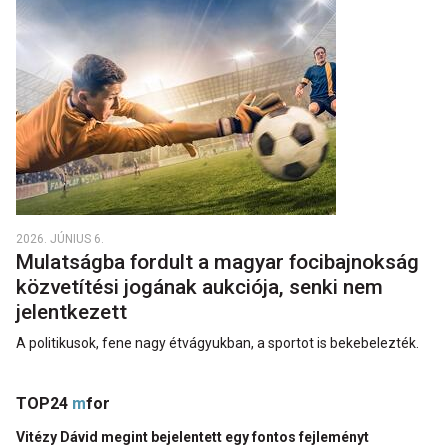
2026. JÚNIUS 6.
Mulatságba fordult a magyar focibajnokság
közvetítési jogának aukciója, senki nem
jelentkezett
A politikusok, fene nagy étvágyukban, a sportot is bekebelezték.
TOP24
m
for
Vitézy Dávid megint bejelentett egy fontos fejleményt