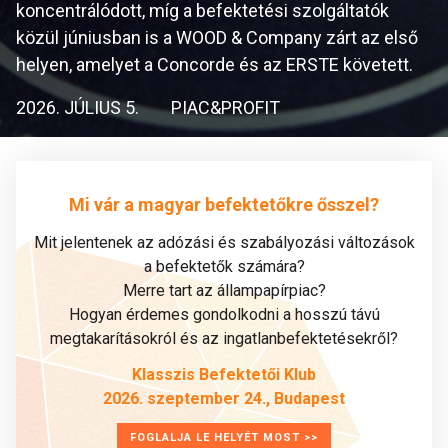
koncentrálódott, míg a befektetési szolgáltatók
közül júniusban is a WOOD & Company zárt az első
helyen, amelyet a Concorde és az ERSTE követett.
2026. JÚLIUS 5.
PIAC&PROFIT
Mi vár a magyar befektetőkre ősszel?
Mit jelentenek az adózási és szabályozási változások
a befektetők számára?
Merre tart az állampapírpiac?
Hogyan érdemes gondolkodni a hosszú távú
megtakarításokról és az ingatlanbefektetésekről?
Klasszis Befektetői Klub
2026. szeptember 24., Budapest
FOGLALJA LE HELYÉT MOST >>