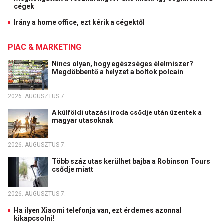
cégek
Irány a home office, ezt kérik a cégektől
PIAC & MARKETING
Nincs olyan, hogy egészséges élelmiszer?
Megdöbbentő a helyzet a boltok polcain
2026. AUGUSZTUS 7.
A külföldi utazási iroda csődje után üzentek a
magyar utasoknak
2026. AUGUSZTUS 7.
Több száz utas kerülhet bajba a Robinson Tours
csődje miatt
2026. AUGUSZTUS 7.
Ha ilyen Xiaomi telefonja van, ezt érdemes azonnal
kikapcsolni!