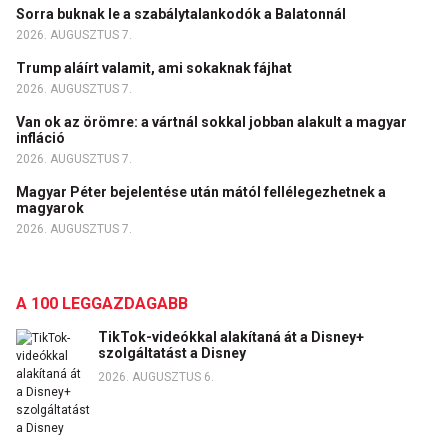
Sorra buknak le a szabálytalankodók a Balatonnál
2026. AUGUSZTUS 7.
Trump aláírt valamit, ami sokaknak fájhat
2026. AUGUSZTUS 7.
Van ok az örömre: a vártnál sokkal jobban alakult a magyar
infláció
2026. AUGUSZTUS 7.
Magyar Péter bejelentése után mától fellélegezhetnek a
magyarok
2026. AUGUSZTUS 7.
A 100 LEGGAZDAGABB
TikTok-videókkal alakítaná át a Disney+
szolgáltatást a Disney
2026. AUGUSZTUS 6.