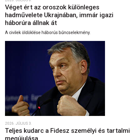
Véget ért az oroszok különleges
hadművelete Ukrajnában, immár igazi
háborúra állnak át
A civilek öldöklése háborús bűncselekmény.
2026. JÚLIUS 3.
Teljes kudarc a Fidesz személyi és tartalmi
megújulása