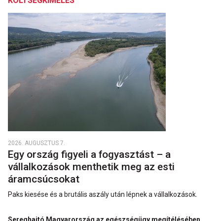
KÖLTSÉGKÍMÉLÉS
2026. AUGUSZTUS 7.
Egy ország figyeli a fogyasztást – a
vállalkozások menthetik meg az esti
áramcsúcsokat
Paks kiesése és a brutális aszály után lépnek a vállalkozások.
Sereghajtó Magyarország az egészségügy megítélésében