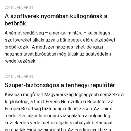
2018. JANUÁR 29.
A szoftverek nyomában kullognának a
betörők
A német rendőrség – amerikai mintára – különleges
szoftvereket alkalmazva a bűnesetek előrejelzésével
próbálkozik. A módszer hasznos lehet, de igazi
hasznosítását Európában még tiltják az adatvédelmi
rendelkezések.
2018. JANUÁR 29.
Szuper-biztonságos a ferihegyi repülőtér
Kiválóan megfelelt Magyarország legnagyobb nemzetközi
légikikötője, a Liszt Ferenc Nemzetközi Repülőtér az
Európai Bizottság biztonsági ellenőrzésén. Az Uniós
rendeleten alapuló szigorú vizsgálaton a polgári légi
közlekedés védelmét szolgáló szabályok betartását
vizsgálták –írta az airportal.hu. Az eredményekhez a