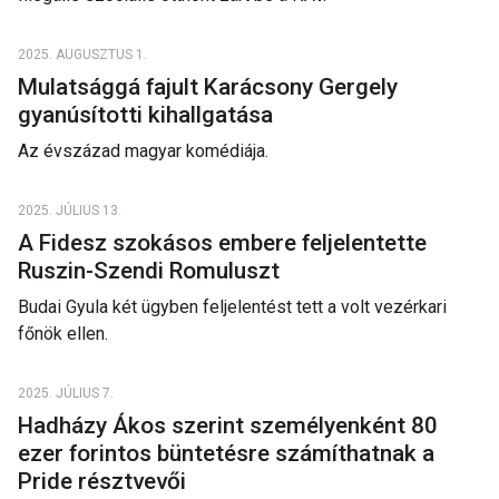
2025. AUGUSZTUS 1.
Mulatsággá fajult Karácsony Gergely
gyanúsítotti kihallgatása
Az évszázad magyar komédiája.
2025. JÚLIUS 13.
A Fidesz szokásos embere feljelentette
Ruszin-Szendi Romuluszt
Budai Gyula két ügyben feljelentést tett a volt vezérkari
főnök ellen.
2025. JÚLIUS 7.
Hadházy Ákos szerint személyenként 80
ezer forintos büntetésre számíthatnak a
Pride résztvevői