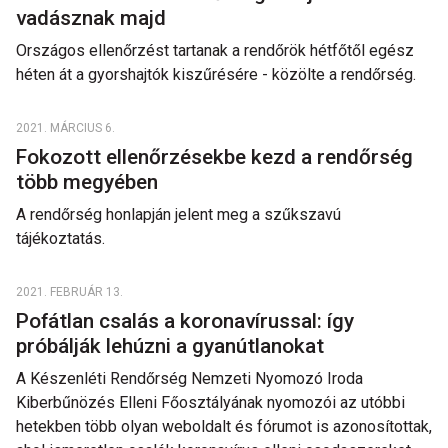
vadásznak majd
Országos ellenőrzést tartanak a rendőrök hétfőtől egész
héten át a gyorshajtók kiszűrésére - közölte a rendőrség.
2021. MÁRCIUS 6.
Fokozott ellenőrzésekbe kezd a rendőrség
több megyében
A rendőrség honlapján jelent meg a szűkszavú
tájékoztatás.
2021. FEBRUÁR 13.
Pofátlan csalás a koronavírussal: így
próbálják lehúzni a gyanútlanokat
A Készenléti Rendőrség Nemzeti Nyomozó Iroda
Kiberbűnözés Elleni Főosztályának nyomozói az utóbbi
hetekben több olyan weboldalt és fórumot is azonosítottak,