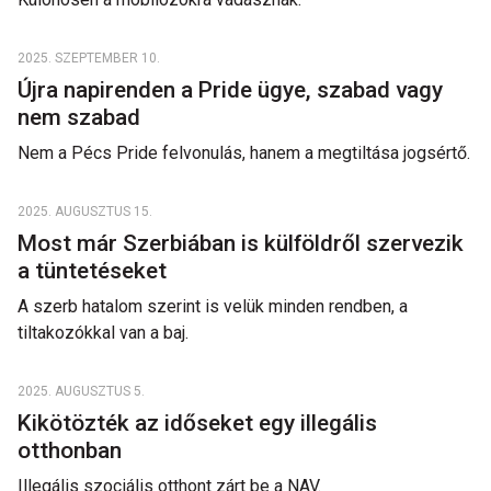
2025. SZEPTEMBER 10.
Újra napirenden a Pride ügye, szabad vagy
nem szabad
Nem a Pécs Pride felvonulás, hanem a megtiltása jogsértő.
2025. AUGUSZTUS 15.
Most már Szerbiában is külföldről szervezik
a tüntetéseket
A szerb hatalom szerint is velük minden rendben, a
tiltakozókkal van a baj.
2025. AUGUSZTUS 5.
Kikötözték az időseket egy illegális
otthonban
Illegális szociális otthont zárt be a NAV.