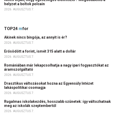
helyzet a boltok polcain
2026. AUGUSZTUS 7.
TOP24
m
for
Akinek nincs bingója, az annyit is ér?
2026. AUGUSZTUS 7.
Erősödött a forint, ismét 315 alatt a dollár
2026. AUGUSZTUS 7.
Romániában már lekapcsolhatja a nagy ipari fogyasztókat az
áramszolgáltató
2026. AUGUSZTUS 7.
Drasztikus változásokat hozna az Egyensúly Intézet
lakáspolitikai csomagja
2026. AUGUSZTUS 7.
Rugalmas iskolakezdés, hosszabb szünetek: így változhatnak
meg az iskolák szeptembertől
2026. AUGUSZTUS 7.