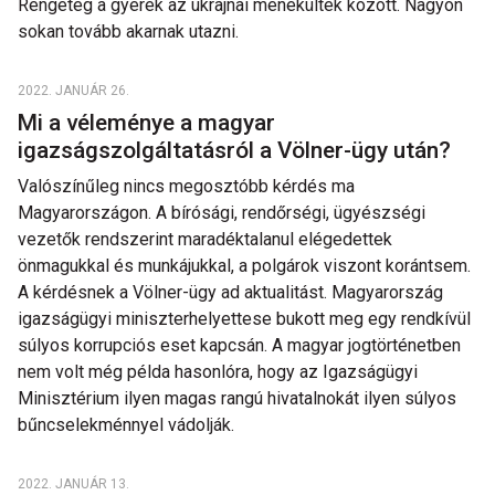
Rengeteg a gyerek az ukrajnai menekültek között. Nagyon
sokan tovább akarnak utazni.
2022. JANUÁR 26.
Mi a véleménye a magyar
igazságszolgáltatásról a Völner-ügy után?
Valószínűleg nincs megosztóbb kérdés ma
Magyarországon. A bírósági, rendőrségi, ügyészségi
vezetők rendszerint maradéktalanul elégedettek
önmagukkal és munkájukkal, a polgárok viszont korántsem.
A kérdésnek a Völner-ügy ad aktualitást. Magyarország
igazságügyi miniszterhelyettese bukott meg egy rendkívül
súlyos korrupciós eset kapcsán. A magyar jogtörténetben
nem volt még példa hasonlóra, hogy az Igazságügyi
Minisztérium ilyen magas rangú hivatalnokát ilyen súlyos
bűncselekménnyel vádolják.
2022. JANUÁR 13.