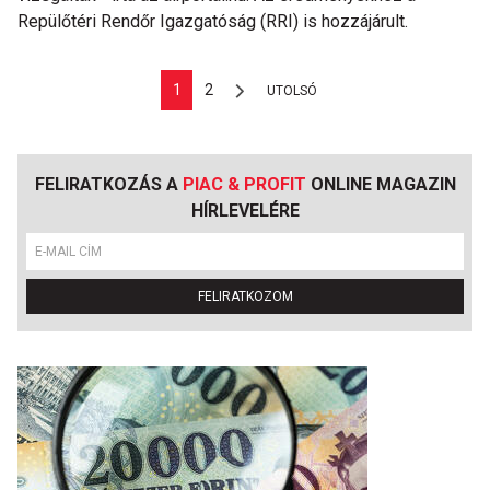
Repülőtéri Rendőr Igazgatóság (RRI) is hozzájárult.
1
2
UTOLSÓ
FELIRATKOZÁS A
PIAC & PROFIT
ONLINE MAGAZIN
HÍRLEVELÉRE
FELIRATKOZOM