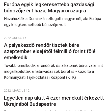
Európa egyik legkeresettebb gazdasági
bűnözője ért haza, Magyarországra
Hazahozták a Dominikán elfogott magyar nőt, aki Európa
egyik legkeresettebb bűnözője volt.
2022. JÚLIUS 16.
A pályakezdő rendőrtisztek bére
szeptember elsejétől félmillió forint fölé
emelkedik
Tovább emelkedik a rendőrök és a katonák bére, valamint
megállapították a határvadászok bérét is - közölte a
Kormányzati Tájékoztatási Központ (KTK).
2022. MÁRCIUS 12.
Egyetlen nap alatt 4 ezer menekült érkezett
Ukrajnából Budapestre