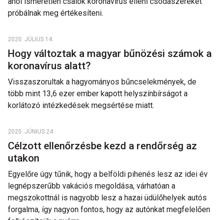
ahol ismeretlen csalók koronavírus elleni csodaszereket
próbálnak meg értékesíteni.
2020. JÚLIUS 14.
Hogy változtak a magyar bűnözési számok a
koronavírus alatt?
Visszaszorultak a hagyományos bűncselekmények, de
több mint 13,6 ezer ember kapott helyszínbírságot a
korlátozó intézkedések megsértése miatt.
2020. JÚNIUS 24.
Célzott ellenőrzésbe kezd a rendőrség az
utakon
Egyelőre úgy tűnik, hogy a belföldi pihenés lesz az idei év
legnépszerűbb vakációs megoldása, várhatóan a
megszokottnál is nagyobb lesz a hazai üdülőhelyek autós
forgalma, így nagyon fontos, hogy az autónkat megfelelően