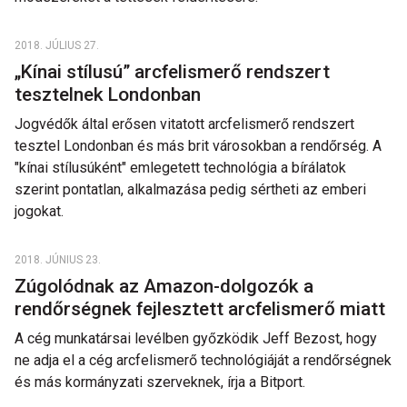
2018. JÚLIUS 27.
„Kínai stílusú” arcfelismerő rendszert
tesztelnek Londonban
Jogvédők által erősen vitatott arcfelismerő rendszert
tesztel Londonban és más brit városokban a rendőrség. A
"kínai stílusúként" emlegetett technológia a bírálatok
szerint pontatlan, alkalmazása pedig sértheti az emberi
jogokat.
2018. JÚNIUS 23.
Zúgolódnak az Amazon-dolgozók a
rendőrségnek fejlesztett arcfelismerő miatt
A cég munkatársai levélben győzködik Jeff Bezost, hogy
ne adja el a cég arcfelismerő technológiáját a rendőrségnek
és más kormányzati szerveknek, írja a Bitport.