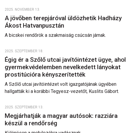
2025. NOVEMBER 13.
A jövőben terepjáróval üldözhetik Hadházy
Ákost Hatvanpusztán
A bicskei rendőrök a szakmaiság csúcsán járnak.
2025. SZEPTEMBER 18.
Égig ér a Szőlő utcai javítóintézet ügye, ahol
gyermekvédelemben nevelkedett lányokat
prostitúcióra kényszerítették
A Szőlő utcai javítóintézet volt igazgatójának ügyében
hallgatták ki a korábbi Tegyesz-vezetőt, Kuslits Gábort.
2025. SZEPTEMBER 13.
Megjárhatják a magyar autósok: razziára
készül a rendőrség
Különösen a mobilozókra vadásznak.