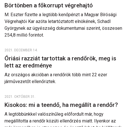
Börtönben a főkorrupt végrehajtó
M. Eszter fizette a legtöbb kenőpénzt a Magyar Bírósági
Végrehajtói Kar azóta letartóztatott elnökének, Schadl
Györgynek az ügyészség dokumentumai szerint, összesen
254,8 millió forintot.
2021. DECEMBER 14.
Óriási razziát tartottak a rendőrök, meg is
lett az eredménye
Az országos akcióban a rendőrök több mint 22 ezer
járművezetőt ellenőriztek.
2021. OKTÓBER 31.
Kisokos: mi a teendő, ha megállít a rendőr?
A legtöbbünkkel valószínűleg előfordult már, hogy
megállította a rendőr közúti ellenőrzés miatt. Ilyenkor az