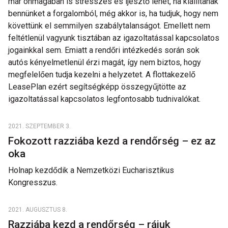
már önmagában is stresszes és ijesztő lehet, ha kiállítanak
bennünket a forgalomból, még akkor is, ha tudjuk, hogy nem
követtünk el semmilyen szabálytalanságot. Emellett nem
feltétlenül vagyunk tisztában az igazoltatással kapcsolatos
jogainkkal sem. Emiatt a rendőri intézkedés során sok
autós kényelmetlenül érzi magát, így nem biztos, hogy
megfelelően tudja kezelni a helyzetet. A flottakezelő
LeasePlan ezért segítségképp összegyűjtötte az
igazoltatással kapcsolatos legfontosabb tudnivalókat.
2021. SZEPTEMBER 3.
Fokozott razziába kezd a rendőrség – ez az
oka
Holnap kezdődik a Nemzetközi Eucharisztikus
Kongresszus.
2021. AUGUSZTUS 8.
Razziába kezd a rendőrség – rájuk