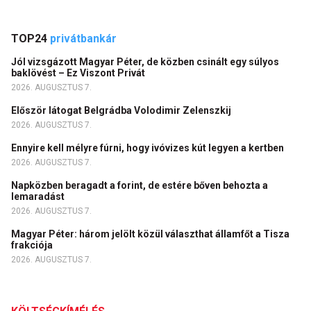
TOP24
privátbankár
Jól vizsgázott Magyar Péter, de közben csinált egy súlyos
baklövést – Ez Viszont Privát
2026. AUGUSZTUS 7.
Először látogat Belgrádba Volodimir Zelenszkij
2026. AUGUSZTUS 7.
Ennyire kell mélyre fúrni, hogy ivóvizes kút legyen a kertben
2026. AUGUSZTUS 7.
Napközben beragadt a forint, de estére bőven behozta a
lemaradást
2026. AUGUSZTUS 7.
Magyar Péter: három jelölt közül választhat államfőt a Tisza
frakciója
2026. AUGUSZTUS 7.