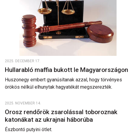
2025. DECEMBER 17.
Hullarabló maffia bukott le Magyarországon
Huszonegy embert gyanúsítanak azzal, hogy törvényes
örökös nélkül elhunytak hagyatékát megszerezték.
2025. NOVEMBER 14.
Orosz rendőrök zsarolással toboroznak
katonákat az ukrajnai háborúba
Észbontó putyini ötlet.