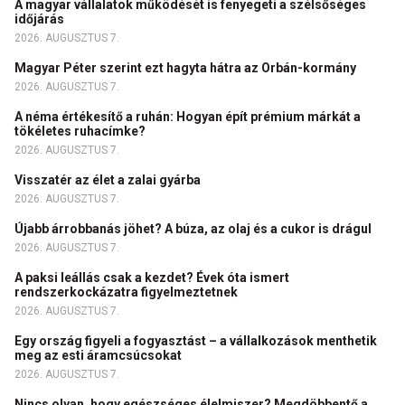
A magyar vállalatok működését is fenyegeti a szélsőséges
időjárás
2026. AUGUSZTUS 7.
Magyar Péter szerint ezt hagyta hátra az Orbán-kormány
2026. AUGUSZTUS 7.
A néma értékesítő a ruhán: Hogyan épít prémium márkát a
tökéletes ruhacímke?
2026. AUGUSZTUS 7.
Visszatér az élet a zalai gyárba
2026. AUGUSZTUS 7.
Újabb árrobbanás jöhet? A búza, az olaj és a cukor is drágul
2026. AUGUSZTUS 7.
A paksi leállás csak a kezdet? Évek óta ismert
rendszerkockázatra figyelmeztetnek
2026. AUGUSZTUS 7.
Egy ország figyeli a fogyasztást – a vállalkozások menthetik
meg az esti áramcsúcsokat
2026. AUGUSZTUS 7.
Nincs olyan, hogy egészséges élelmiszer? Megdöbbentő a