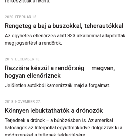
felkészítsük a nyárra.
2020. FEBRUÁR 18.
Rengeteg a baj a buszokkal, teherautókkal
Az egyhetes ellenőrzés alatt 833 alkalommal állapítottak
meg jogsértést a rendőrök.
2019. DECEMBER 10.
Razziára készül a rendőrség – megvan,
hogyan ellenőriznek
Jelöletlen autókból kamerázzák majd a forgalmat.
2018. NOVEMBER 27.
Könnyen lebuktathatók a drónozók
Terjednek a drónok – a bűnözésben is. Az amerikai
hatóságok az Interpollal együttműködve dolgozzák ki a
módszereket a tettesek felderítésére.