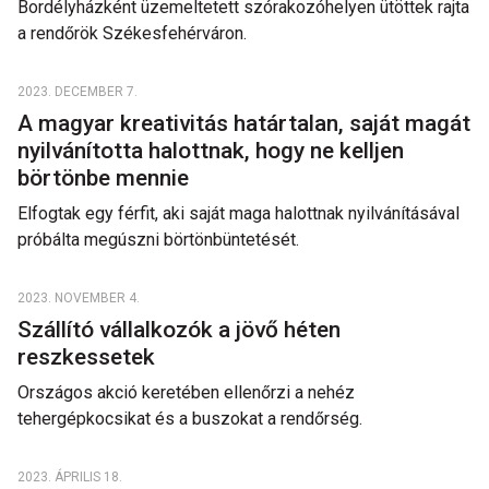
Bordélyházként üzemeltetett szórakozóhelyen ütöttek rajta
a rendőrök Székesfehérváron.
2023. DECEMBER 7.
A magyar kreativitás határtalan, saját magát
nyilvánította halottnak, hogy ne kelljen
börtönbe mennie
Elfogtak egy férfit, aki saját maga halottnak nyilvánításával
próbálta megúszni börtönbüntetését.
2023. NOVEMBER 4.
Szállító vállalkozók a jövő héten
reszkessetek
Országos akció keretében ellenőrzi a nehéz
tehergépkocsikat és a buszokat a rendőrség.
2023. ÁPRILIS 18.