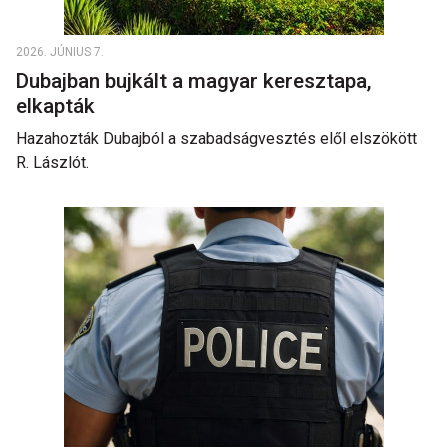
2026. JÚNIUS 7.
Dubajban bujkált a magyar keresztapa,
elkapták
Hazahozták Dubajból a szabadságvesztés elől elszökött
R. Lászlót.