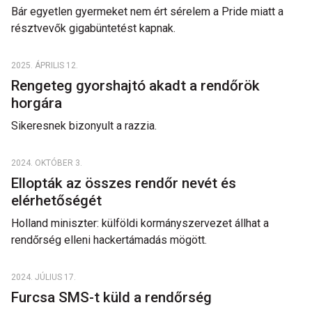
Bár egyetlen gyermeket nem ért sérelem a Pride miatt a
résztvevők gigabüntetést kapnak.
2025. ÁPRILIS 12.
Rengeteg gyorshajtó akadt a rendőrök
horgára
Sikeresnek bizonyult a razzia.
2024. OKTÓBER 3.
Ellopták az összes rendőr nevét és
elérhetőségét
Holland miniszter: külföldi kormányszervezet állhat a
rendőrség elleni hackertámadás mögött.
2024. JÚLIUS 17.
Furcsa SMS-t küld a rendőrség